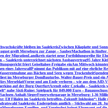
hwuchskräfte bleiben im Saalekreis
Zwischen Kliaplatte und Sonn
ugust greift Merseburg zur Zange – SauberMachathon in fünfter 
en der Migration
Landkreis startet neue Fortbildungsreihe für Eh
en – Saalekreis unterzeichnet nächsten Ausbauvertrag
95 Jahre Kle
tungsgericht friert Geiseltalsee-Freigabe ein
Am Mittwoch könnten 
en eines Jahres
ralfP nimmt das Publikum mit auf eine ehrliche R
 Wasserentnahme aus Bächen und Seen wegen Trockenheit
Spenden
 liest im Merseburger Dom
Bauturbo, Walter-Bauer-Preis und ein Au
fürs Merseblatt
Vorne und am Ende verloren – wie aus dem AfD-V
erkino auf der Burg Querfurt
Arendt oder Czekalla – Saalekreis 
lt“ nahe Sixti-Ruine: Spielpark für 849.000 Euro – Bauausschuss
 Sachsen-Anhalt-Sieger
Feuerwehrgarage in Merseburg: 1,36 Mill
: Elf Filialen im Saalekreis betroffen
„Zukunft Inklusion“: Halle 
dratswahl Saalekreis: Endergebnis amtlich – Stichwahl am 28. Ju
rg
Merseburger Familien- und Vereinsfest bringt Ehrenamt auf d