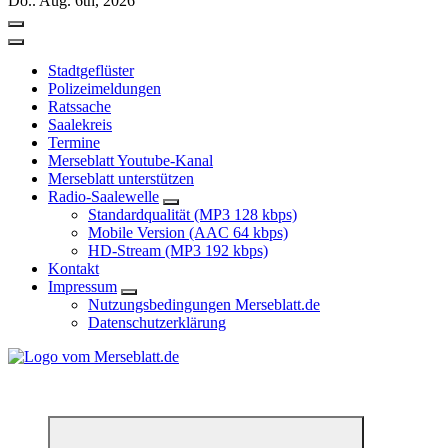
Do.. Aug. 6th, 2026
Stadtgeflüster
Polizeimeldungen
Ratssache
Saalekreis
Termine
Merseblatt Youtube-Kanal
Merseblatt unterstützen
Radio-Saalewelle
Standardqualität (MP3 128 kbps)
Mobile Version (AAC 64 kbps)
HD-Stream (MP3 192 kbps)
Kontakt
Impressum
Nutzungsbedingungen Merseblatt.de
Datenschutzerklärung
*** Lokal informiert, Regional inspiriert***