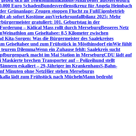
 geben sich als Telekommunikations-Mitarbeiter aus
Merseburg
00.000 Euro Schaden
Bundesverdienstkreuz für Angela Heimbach
 der Grünanlage: Zeugen stoppen Flucht zu Fuß
Eigenbetrieb
ibt ab sofort Kostüme aus
Verkehrsunfallbilanz 2025: Mehr
bürgermeister gratuliert: 101. Geburtstag in der
 Forderung – Kidical Mass rollt durch Merseburg
Besseres Netz
in
Weinathlon am Geiseltalsee: 8,5 Kilometer zwischen
nd Kita-Sorgen: Was die Bürgermeister des Saalekreises
am Geiseltalsee und zum Frühstück in Mösthinsdorf ein
Wie fühlt
r teurem Dilemma
Wenn ein Zuhause fehlt: Saalekreis sucht
pfburgenpark macht im Mai Station in Merseburg
CDU lädt auf
i Maskierte brechen Transporter auf – Polizeihund stellt
Männern eskaliert – 29-Jähriger im Krankenhaus
S-Bahn-
ünf Minuten ohne Netz
Hier stehen Merseburgs
kalla lädt zum Frühstück nach Mücheln
Mann bedroht