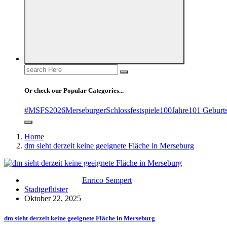
Search
for:
Or check our Popular Categories...
#MSFS2026MerseburgerSchlossfestspiele
100Jahre
101 Geburt
Home
dm sieht derzeit keine geeignete Fläche in Merseburg
Enrico Sempert
Stadtgeflüster
Oktober 22, 2025
dm sieht derzeit keine geeignete Fläche in Merseburg