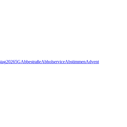
stag
2026
5G
Abbestraße
Abholservice
Abstimmen
Advent