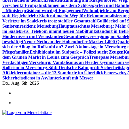
überraschend deutlich
Selbstentzündung am Knapendorfer Weg: 
verschenkt Frühjahrsblumen aus dem Schlossgarten und Bahnh
– Ministerpräsident würdigt Engagement
Wohnobjekte am Bergma
statt Regiebetrieb: Stadtrat macht Weg für Rekommunalisierung 
Verletzte im Saalekreis trotz stabiler Gesamtzahl
Gullideckel auf 
Seniorenresidenz Merseburg
Hauptausschuss Merseburg: Mehr Ge
im Saalekreis: Telekom nimmt neuen Mobilfunkstandort in Betri
Hindernissen und Weinständen
Gesundheitsversorgung im Saalek
beschäftigt
Neuer Netto an der Hohendorfer Marke: 1.000 Quadr
sich der Alltag im Rollstuhl an? Zwei Aktionstage in Merseburg
Pflegefamilien
Exhibitionist im Südpark – Polizei sucht Zeugen
Ka
dem Grünen Markt in Leuna zum Gespräch
Treuepass Mersebur
Verdächtigen
Merseburg: Vandalismus an Herder-Gymnasium ve
Kollision in Merseburg-Süd: Deutsche Bahn prüft Sicherheitslag
Altkleidercontainer – die 13 Standorte im Überblick
Feuerwehr, 
Sicherheitsdienst in Asylunterkunft mit Messer
Do.. Aug. 6th, 2026
*** Lokal informiert, Regional inspiriert***