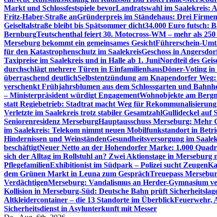
Markt und Schlossfestspiele bevor
Landratswahl im Saalekreis: A
Fritz-Haber-Straße an
Gründerpreis im Ständehaus: Drei Firmen 
Geiseltalstraße bleibt bis Spätsommer dicht
34.000 Euro futsch: 
Bernburg
Teutschenthal feiert 30. Motocross-WM – mehr als 250 
Merseburg bekommt ein gemeinsames Gesicht
Führerschein-Umta
für den Katastrophenschutz im Saalekreis
Geschoss in Angersdor
Taxipreise im Saalekreis und in Halle ab 1. Juni
Nordteil des Geise
durchschlägt mehrere Türen in Einfamilienhaus
Döner-Voting in
überraschend deutlich
Selbstentzündung am Knapendorfer Weg: 
verschenkt Frühjahrsblumen aus dem Schlossgarten und Bahnh
– Ministerpräsident würdigt Engagement
Wohnobjekte am Bergma
statt Regiebetrieb: Stadtrat macht Weg für Rekommunalisierung 
Verletzte im Saalekreis trotz stabiler Gesamtzahl
Gullideckel auf 
Seniorenresidenz Merseburg
Hauptausschuss Merseburg: Mehr Ge
im Saalekreis: Telekom nimmt neuen Mobilfunkstandort in Betri
Hindernissen und Weinständen
Gesundheitsversorgung im Saalek
beschäftigt
Neuer Netto an der Hohendorfer Marke: 1.000 Quadr
sich der Alltag im Rollstuhl an? Zwei Aktionstage in Merseburg
Pflegefamilien
Exhibitionist im Südpark – Polizei sucht Zeugen
Ka
dem Grünen Markt in Leuna zum Gespräch
Treuepass Mersebur
Verdächtigen
Merseburg: Vandalismus an Herder-Gymnasium ve
Kollision in Merseburg-Süd: Deutsche Bahn prüft Sicherheitslag
Altkleidercontainer – die 13 Standorte im Überblick
Feuerwehr, 
Sicherheitsdienst in Asylunterkunft mit Messer