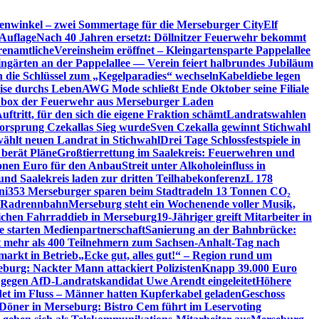
enwinkel – zwei Sommertage für die Merseburger City
Elf
Auflage
Nach 40 Jahren ersetzt: Döllnitzer Feuerwehr bekommt
renamtliche
Vereinsheim eröffnet – Kleingartensparte Pappelallee
ingärten an der Pappelallee — Verein feiert halbrundes Jubiläum
die Schlüssel zum „Kegelparadies“ wechseln
Kabeldiebe legen
eise durchs Leben
AWG Mode schließt Ende Oktober seine Filiale
box der Feuerwehr aus Merseburger Laden
ftritt, für den sich die eigene Fraktion schämt
Landratswahlen
orsprung Czekallas Sieg wurde
Sven Czekalla gewinnt Stichwahl
wählt neuen Landrat in Stichwahl
Drei Tage Schlossfestspiele in
 berät Pläne
Großtierrettung im Saalekreis: Feuerwehren und
ionen Euro für den Anbau
Streit unter Alkoholeinfluss in
und Saalekreis laden zur dritten Teilhabekonferenz
L 178
ni
353 Merseburger sparen beim Stadtradeln 13 Tonnen CO₂
ie Radrennbahn
Merseburg steht ein Wochenende voller Musik,
lichen Fahrraddieb in Merseburg
19-Jähriger greift Mitarbeiter in
e starten Medienpartnerschaft
Sanierung an der Bahnbrücke:
it mehr als 400 Teilnehmern zum Sachsen-Anhalt-Tag nach
arkt in Betrieb
„Ecke gut, alles gut!“ – Region rund um
eburg: Nackter Mann attackiert Polizisten
Knapp 39.000 Euro
 gegen AfD-Landratskandidat Uwe Arendt eingeleitet
Höhere
det im Fluss – Männer hatten Kupferkabel geladen
Geschoss
 Döner in Merseburg: Bistro Cem führt im Leservoting