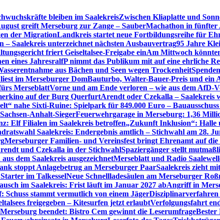
hwuchskräfte bleiben im Saalekreis
Zwischen Kliaplatte und Sonn
ugust greift Merseburg zur Zange – SauberMachathon in fünfter 
en der Migration
Landkreis startet neue Fortbildungsreihe für Eh
en – Saalekreis unterzeichnet nächsten Ausbauvertrag
95 Jahre Kle
tungsgericht friert Geiseltalsee-Freigabe ein
Am Mittwoch könnten 
en eines Jahres
ralfP nimmt das Publikum mit auf eine ehrliche R
 Wasserentnahme aus Bächen und Seen wegen Trockenheit
Spenden
 liest im Merseburger Dom
Bauturbo, Walter-Bauer-Preis und ein Au
fürs Merseblatt
Vorne und am Ende verloren – wie aus dem AfD-V
erkino auf der Burg Querfurt
Arendt oder Czekalla – Saalekreis 
lt“ nahe Sixti-Ruine: Spielpark für 849.000 Euro – Bauausschuss
 Sachsen-Anhalt-Sieger
Feuerwehrgarage in Merseburg: 1,36 Mill
: Elf Filialen im Saalekreis betroffen
„Zukunft Inklusion“: Halle 
dratswahl Saalekreis: Endergebnis amtlich – Stichwahl am 28. Ju
rg
Merseburger Familien- und Vereinsfest bringt Ehrenamt auf d
rendt und Czekalla in der Stichwahl
Spaziergänger stellt mutmaß
aus dem Saalekreis ausgezeichnet
Merseblatt und Radio Saalewell
Bank stoppt Anlagebetrug an Merseburger Paar
Saalekreis zieht m
Starter im Talkessel
Neue Schnellladesäulen am Merseburger Roßm
usch im Saalekreis: Frist läuft im Januar 2027 ab
Angriff in Mers
f: Schuss stammt vermutlich von einem Jäger
Disziplinarverfahren
ltalsees freigegeben – Kitesurfen jetzt erlaubt
Verfolgungsfahrt en
 Merseburg beendet: Bistro Cem gewinnt die Leserumfrage
Bester