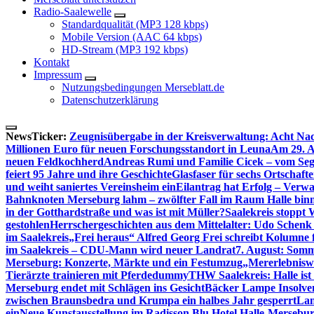
Radio-Saalewelle
Standardqualität (MP3 128 kbps)
Mobile Version (AAC 64 kbps)
HD-Stream (MP3 192 kbps)
Kontakt
Impressum
Nutzungsbedingungen Merseblatt.de
Datenschutzerklärung
NewsTicker:
Zeugnisübergabe in der Kreisverwaltung: Acht Nac
Millionen Euro für neuen Forschungsstandort in Leuna
Am 29. A
neuen Feldkochherd
Andreas Rumi und Familie Cicek – vom Seg
feiert 95 Jahre und ihre Geschichte
Glasfaser für sechs Ortschaft
und weiht saniertes Vereinsheim ein
Eilantrag hat Erfolg – Verwal
Bahnknoten Merseburg lahm – zwölfter Fall im Raum Halle binn
in der Gotthardstraße und was ist mit Müller?
Saalekreis stoppt
gestohlen
Herrschergeschichten aus dem Mittelalter: Udo Schenk
im Saalekreis
„Frei heraus“ Alfred Georg Frei schreibt Kolumne 
im Saalekreis – CDU-Mann wird neuer Landrat
7. August: Somm
Merseburg: Konzerte, Märkte und ein Festumzug
„Mererlebniswe
Tierärzte trainieren mit Pferdedummy
THW Saalekreis: Halle ist
Merseburg endet mit Schlägen ins Gesicht
Bäcker Lampe Insolvenz
zwischen Braunsbedra und Krumpa ein halbes Jahr gesperrt
Lan
ein
Neue Kunstausstellung im Radisson Blu Hotel Halle-Mersebu