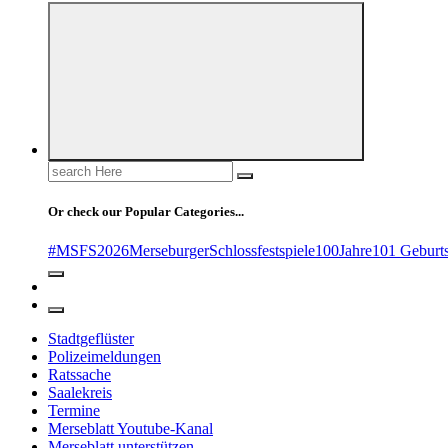
Search
for:
Or check our Popular Categories...
#MSFS2026MerseburgerSchlossfestspiele
100Jahre
101 Geburt
Stadtgeflüster
Polizeimeldungen
Ratssache
Saalekreis
Termine
Merseblatt Youtube-Kanal
Merseblatt unterstützen