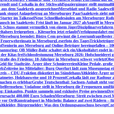
rendt und Czekalla in der Stichwahl
Spaziergänger stellt mutmaß
aus dem Saalekreis ausgezeichnet
Merseblatt und Radio Saalewell
Bank stoppt Anlagebetrug an Merseburger Paar
Saalekreis zieht m
Starter im Talkessel
Neue Schnellladesäulen am Merseburger Roßm
usch im Saalekreis: Frist läuft im Januar 2027 ab
Angriff in Mers
f: Schuss stammt vermutlich von einem Jäger
Disziplinarverfahren
ltalsees freigegeben – Kitesurfen jetzt erlaubt
Verfolgungsfahrt en
 Merseburg beendet: Bistro Cem gewinnt die Leserumfrage
Bester
Feuerwehreinsatz in Merseburg
Leserfoto des Tages
Trickbetrüger
of
Seniorin aus Merseburg auf Online-Betrüger hereingefallen – 1
nnsring: OB Müller-Bahr schaltet sich ein
Alkoholfahrt endet in
der Kitas frei
Schlossfestumzug Merseburg 2026: Hofschneiderei g
Straße des Friedens: 18-Jähriger in Merseburg schwer verletzt
Ober
ld für Stadträte, Ärger über Schmierereien
Kleine Pedale, große
eb
Zeitreise ins Mittelalter: Burg Querfurt lädt zum Museumstag e
reis – CDU-Fraktion diskutiert im Ständehaus
Altkleider-Ärger u
atmeter, Holzbauweise und 10 Prozent
Czekalla lädt zur Radtour 
 machen es erlebbar
Grube Teutschenthal: Sachsen-Anhalt steht vo
belfernsehen: Vodafone stellt in Merseburg die Frequenzen um
Hü
g: Einkaufen, Punkte sammeln und exklusive Preise gewinnen
Dre
rursacht 400.000 Euro Schaden
Merseburg: Streit zwischen zwei 
e vor Ort
Kunstradsport in Mücheln: Balance auf zwei Rädern – f
Altkleider, Bürgermelder: Was den Ordnungsausschuss bewegt
Cze