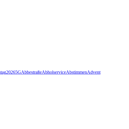
stag
2026
5G
Abbestraße
Abholservice
Abstimmen
Advent