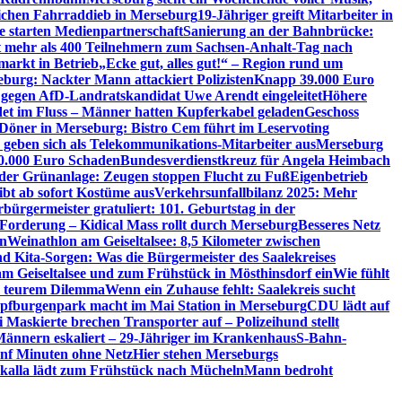
lichen Fahrraddieb in Merseburg
19-Jähriger greift Mitarbeiter in
e starten Medienpartnerschaft
Sanierung an der Bahnbrücke:
it mehr als 400 Teilnehmern zum Sachsen-Anhalt-Tag nach
arkt in Betrieb
„Ecke gut, alles gut!“ – Region rund um
eburg: Nackter Mann attackiert Polizisten
Knapp 39.000 Euro
 gegen AfD-Landratskandidat Uwe Arendt eingeleitet
Höhere
det im Fluss – Männer hatten Kupferkabel geladen
Geschoss
 Döner in Merseburg: Bistro Cem führt im Leservoting
 geben sich als Telekommunikations-Mitarbeiter aus
Merseburg
00.000 Euro Schaden
Bundesverdienstkreuz für Angela Heimbach
 der Grünanlage: Zeugen stoppen Flucht zu Fuß
Eigenbetrieb
ibt ab sofort Kostüme aus
Verkehrsunfallbilanz 2025: Mehr
bürgermeister gratuliert: 101. Geburtstag in der
 Forderung – Kidical Mass rollt durch Merseburg
Besseres Netz
in
Weinathlon am Geiseltalsee: 8,5 Kilometer zwischen
nd Kita-Sorgen: Was die Bürgermeister des Saalekreises
am Geiseltalsee und zum Frühstück in Mösthinsdorf ein
Wie fühlt
r teurem Dilemma
Wenn ein Zuhause fehlt: Saalekreis sucht
pfburgenpark macht im Mai Station in Merseburg
CDU lädt auf
i Maskierte brechen Transporter auf – Polizeihund stellt
Männern eskaliert – 29-Jähriger im Krankenhaus
S-Bahn-
ünf Minuten ohne Netz
Hier stehen Merseburgs
kalla lädt zum Frühstück nach Mücheln
Mann bedroht