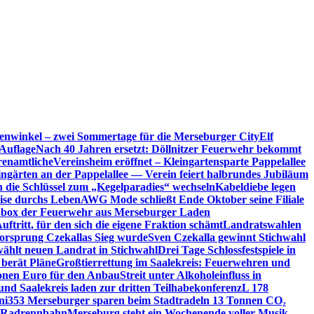
enwinkel – zwei Sommertage für die Merseburger City
Elf
Auflage
Nach 40 Jahren ersetzt: Döllnitzer Feuerwehr bekommt
renamtliche
Vereinsheim eröffnet – Kleingartensparte Pappelallee
ingärten an der Pappelallee — Verein feiert halbrundes Jubiläum
die Schlüssel zum „Kegelparadies“ wechseln
Kabeldiebe legen
eise durchs Leben
AWG Mode schließt Ende Oktober seine Filiale
box der Feuerwehr aus Merseburger Laden
ftritt, für den sich die eigene Fraktion schämt
Landratswahlen
orsprung Czekallas Sieg wurde
Sven Czekalla gewinnt Stichwahl
wählt neuen Landrat in Stichwahl
Drei Tage Schlossfestspiele in
 berät Pläne
Großtierrettung im Saalekreis: Feuerwehren und
ionen Euro für den Anbau
Streit unter Alkoholeinfluss in
und Saalekreis laden zur dritten Teilhabekonferenz
L 178
ni
353 Merseburger sparen beim Stadtradeln 13 Tonnen CO₂
ie Radrennbahn
Merseburg steht ein Wochenende voller Musik,