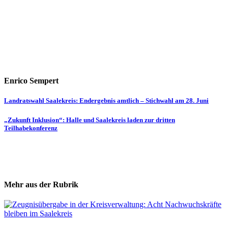
Enrico Sempert
Beitragsnavigation
Landratswahl Saalekreis: Endergebnis amtlich – Stichwahl am 28. Juni
„Zukunft Inklusion“: Halle und Saalekreis laden zur dritten
Teilhabekonferenz
Mehr aus der Rubrik