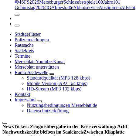
#MSFS2026MerseburgerSchlossfestspiele
100Jahre
101
Geburtstag
2026
5G
Abbestraße
Abholservice
Abstimmen
Advent
Stadtgeflüster
Polizeimeldungen
Ratssache
Saalekreis
Termine
Merseblatt Youtube-Kanal
Merseblatt unterstützen
Radio-Saalewelle
Standardqualität (MP3 128 kbps)
Mobile Version (AAC 64 kbps)
HD-Stream (MP3 192 kbps)
Kontakt
Impressum
Nutzungsbedingungen Merseblatt.de
Datenschutzerklärung
NewsTicker:
Zeugnisübergabe in der Kreisverwaltung: Acht
Nachwuchskräfte bleiben im Saalekreis
Zwischen Kliaplatte