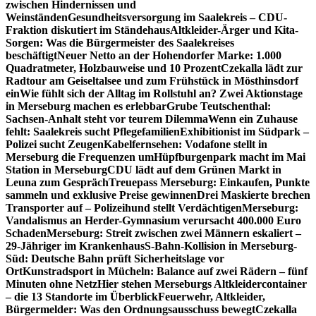
zwischen Hindernissen und
Weinständen
Gesundheitsversorgung im Saalekreis – CDU-
Fraktion diskutiert im Ständehaus
Altkleider-Ärger und Kita-
Sorgen: Was die Bürgermeister des Saalekreises
beschäftigt
Neuer Netto an der Hohendorfer Marke: 1.000
Quadratmeter, Holzbauweise und 10 Prozent
Czekalla lädt zur
Radtour am Geiseltalsee und zum Frühstück in Mösthinsdorf
ein
Wie fühlt sich der Alltag im Rollstuhl an? Zwei Aktionstage
in Merseburg machen es erlebbar
Grube Teutschenthal:
Sachsen-Anhalt steht vor teurem Dilemma
Wenn ein Zuhause
fehlt: Saalekreis sucht Pflegefamilien
Exhibitionist im Südpark –
Polizei sucht Zeugen
Kabelfernsehen: Vodafone stellt in
Merseburg die Frequenzen um
Hüpfburgenpark macht im Mai
Station in Merseburg
CDU lädt auf dem Grünen Markt in
Leuna zum Gespräch
Treuepass Merseburg: Einkaufen, Punkte
sammeln und exklusive Preise gewinnen
Drei Maskierte brechen
Transporter auf – Polizeihund stellt Verdächtigen
Merseburg:
Vandalismus an Herder-Gymnasium verursacht 400.000 Euro
Schaden
Merseburg: Streit zwischen zwei Männern eskaliert –
29-Jähriger im Krankenhaus
S-Bahn-Kollision in Merseburg-
Süd: Deutsche Bahn prüft Sicherheitslage vor
Ort
Kunstradsport in Mücheln: Balance auf zwei Rädern – fünf
Minuten ohne Netz
Hier stehen Merseburgs Altkleidercontainer
– die 13 Standorte im Überblick
Feuerwehr, Altkleider,
Bürgermelder: Was den Ordnungsausschuss bewegt
Czekalla