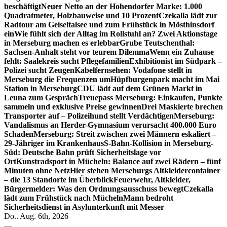
beschäftigt
Neuer Netto an der Hohendorfer Marke: 1.000
Quadratmeter, Holzbauweise und 10 Prozent
Czekalla lädt zur
Radtour am Geiseltalsee und zum Frühstück in Mösthinsdorf
ein
Wie fühlt sich der Alltag im Rollstuhl an? Zwei Aktionstage
in Merseburg machen es erlebbar
Grube Teutschenthal:
Sachsen-Anhalt steht vor teurem Dilemma
Wenn ein Zuhause
fehlt: Saalekreis sucht Pflegefamilien
Exhibitionist im Südpark –
Polizei sucht Zeugen
Kabelfernsehen: Vodafone stellt in
Merseburg die Frequenzen um
Hüpfburgenpark macht im Mai
Station in Merseburg
CDU lädt auf dem Grünen Markt in
Leuna zum Gespräch
Treuepass Merseburg: Einkaufen, Punkte
sammeln und exklusive Preise gewinnen
Drei Maskierte brechen
Transporter auf – Polizeihund stellt Verdächtigen
Merseburg:
Vandalismus an Herder-Gymnasium verursacht 400.000 Euro
Schaden
Merseburg: Streit zwischen zwei Männern eskaliert –
29-Jähriger im Krankenhaus
S-Bahn-Kollision in Merseburg-
Süd: Deutsche Bahn prüft Sicherheitslage vor
Ort
Kunstradsport in Mücheln: Balance auf zwei Rädern – fünf
Minuten ohne Netz
Hier stehen Merseburgs Altkleidercontainer
– die 13 Standorte im Überblick
Feuerwehr, Altkleider,
Bürgermelder: Was den Ordnungsausschuss bewegt
Czekalla
lädt zum Frühstück nach Mücheln
Mann bedroht
Sicherheitsdienst in Asylunterkunft mit Messer
Do.. Aug. 6th, 2026