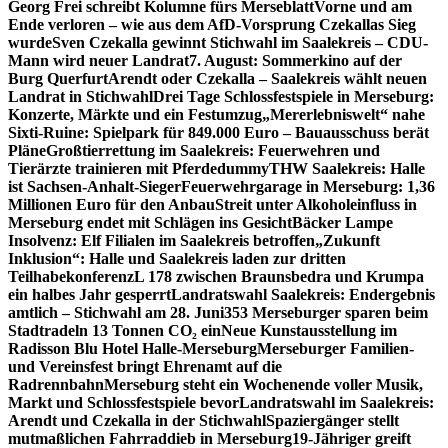
Georg Frei schreibt Kolumne fürs Merseblatt
Vorne und am
Ende verloren – wie aus dem AfD-Vorsprung Czekallas Sieg
wurde
Sven Czekalla gewinnt Stichwahl im Saalekreis – CDU-
Mann wird neuer Landrat
7. August: Sommerkino auf der
Burg Querfurt
Arendt oder Czekalla – Saalekreis wählt neuen
Landrat in Stichwahl
Drei Tage Schlossfestspiele in Merseburg:
Konzerte, Märkte und ein Festumzug
„Mererlebniswelt“ nahe
Sixti-Ruine: Spielpark für 849.000 Euro – Bauausschuss berät
Pläne
Großtierrettung im Saalekreis: Feuerwehren und
Tierärzte trainieren mit Pferdedummy
THW Saalekreis: Halle
ist Sachsen-Anhalt-Sieger
Feuerwehrgarage in Merseburg: 1,36
Millionen Euro für den Anbau
Streit unter Alkoholeinfluss in
Merseburg endet mit Schlägen ins Gesicht
Bäcker Lampe
Insolvenz: Elf Filialen im Saalekreis betroffen
„Zukunft
Inklusion“: Halle und Saalekreis laden zur dritten
Teilhabekonferenz
L 178 zwischen Braunsbedra und Krumpa
ein halbes Jahr gesperrt
Landratswahl Saalekreis: Endergebnis
amtlich – Stichwahl am 28. Juni
353 Merseburger sparen beim
Stadtradeln 13 Tonnen CO₂ ein
Neue Kunstausstellung im
Radisson Blu Hotel Halle-Merseburg
Merseburger Familien-
und Vereinsfest bringt Ehrenamt auf die
Radrennbahn
Merseburg steht ein Wochenende voller Musik,
Markt und Schlossfestspiele bevor
Landratswahl im Saalekreis:
Arendt und Czekalla in der Stichwahl
Spaziergänger stellt
mutmaßlichen Fahrraddieb in Merseburg
19-Jähriger greift