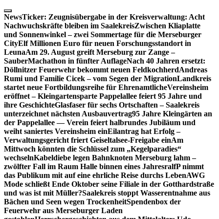
Skip
to
NewsTicker:
Zeugnisübergabe in der Kreisverwaltung: Acht
content
Nachwuchskräfte bleiben im Saalekreis
Zwischen Kliaplatte
und Sonnenwinkel – zwei Sommertage für die Merseburger
City
Elf Millionen Euro für neuen Forschungsstandort in
Leuna
Am 29. August greift Merseburg zur Zange –
SauberMachathon in fünfter Auflage
Nach 40 Jahren ersetzt:
Döllnitzer Feuerwehr bekommt neuen Feldkochherd
Andreas
Rumi und Familie Cicek – vom Segen der Migration
Landkreis
startet neue Fortbildungsreihe für Ehrenamtliche
Vereinsheim
eröffnet – Kleingartensparte Pappelallee feiert 95 Jahre und
ihre Geschichte
Glasfaser für sechs Ortschaften – Saalekreis
unterzeichnet nächsten Ausbauvertrag
95 Jahre Kleingärten an
der Pappelallee — Verein feiert halbrundes Jubiläum und
weiht saniertes Vereinsheim ein
Eilantrag hat Erfolg –
Verwaltungsgericht friert Geiseltalsee-Freigabe ein
Am
Mittwoch könnten die Schlüssel zum „Kegelparadies“
wechseln
Kabeldiebe legen Bahnknoten Merseburg lahm –
zwölfter Fall im Raum Halle binnen eines Jahres
ralfP nimmt
das Publikum mit auf eine ehrliche Reise durchs Leben
AWG
Mode schließt Ende Oktober seine Filiale in der Gotthardstraße
und was ist mit Müller?
Saalekreis stoppt Wasserentnahme aus
Bächen und Seen wegen Trockenheit
Spendenbox der
Feuerwehr aus Merseburger Laden