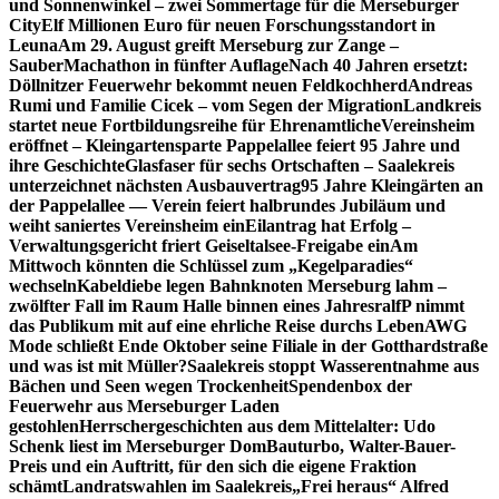
und Sonnenwinkel – zwei Sommertage für die Merseburger
City
Elf Millionen Euro für neuen Forschungsstandort in
Leuna
Am 29. August greift Merseburg zur Zange –
SauberMachathon in fünfter Auflage
Nach 40 Jahren ersetzt:
Döllnitzer Feuerwehr bekommt neuen Feldkochherd
Andreas
Rumi und Familie Cicek – vom Segen der Migration
Landkreis
startet neue Fortbildungsreihe für Ehrenamtliche
Vereinsheim
eröffnet – Kleingartensparte Pappelallee feiert 95 Jahre und
ihre Geschichte
Glasfaser für sechs Ortschaften – Saalekreis
unterzeichnet nächsten Ausbauvertrag
95 Jahre Kleingärten an
der Pappelallee — Verein feiert halbrundes Jubiläum und
weiht saniertes Vereinsheim ein
Eilantrag hat Erfolg –
Verwaltungsgericht friert Geiseltalsee-Freigabe ein
Am
Mittwoch könnten die Schlüssel zum „Kegelparadies“
wechseln
Kabeldiebe legen Bahnknoten Merseburg lahm –
zwölfter Fall im Raum Halle binnen eines Jahres
ralfP nimmt
das Publikum mit auf eine ehrliche Reise durchs Leben
AWG
Mode schließt Ende Oktober seine Filiale in der Gotthardstraße
und was ist mit Müller?
Saalekreis stoppt Wasserentnahme aus
Bächen und Seen wegen Trockenheit
Spendenbox der
Feuerwehr aus Merseburger Laden
gestohlen
Herrschergeschichten aus dem Mittelalter: Udo
Schenk liest im Merseburger Dom
Bauturbo, Walter-Bauer-
Preis und ein Auftritt, für den sich die eigene Fraktion
schämt
Landratswahlen im Saalekreis
„Frei heraus“ Alfred