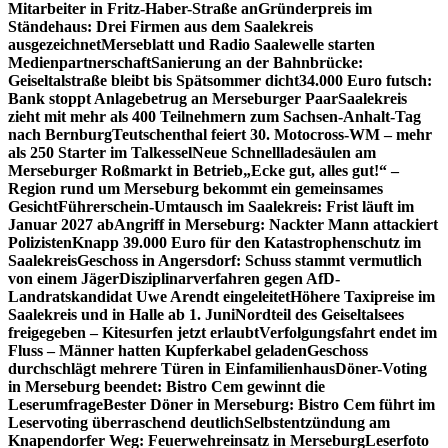
Mitarbeiter in Fritz-Haber-Straße an
Gründerpreis im
Ständehaus: Drei Firmen aus dem Saalekreis
ausgezeichnet
Merseblatt und Radio Saalewelle starten
Medienpartnerschaft
Sanierung an der Bahnbrücke:
Geiseltalstraße bleibt bis Spätsommer dicht
34.000 Euro futsch:
Bank stoppt Anlagebetrug an Merseburger Paar
Saalekreis
zieht mit mehr als 400 Teilnehmern zum Sachsen-Anhalt-Tag
nach Bernburg
Teutschenthal feiert 30. Motocross-WM – mehr
als 250 Starter im Talkessel
Neue Schnellladesäulen am
Merseburger Roßmarkt in Betrieb
„Ecke gut, alles gut!“ –
Region rund um Merseburg bekommt ein gemeinsames
Gesicht
Führerschein-Umtausch im Saalekreis: Frist läuft im
Januar 2027 ab
Angriff in Merseburg: Nackter Mann attackiert
Polizisten
Knapp 39.000 Euro für den Katastrophenschutz im
Saalekreis
Geschoss in Angersdorf: Schuss stammt vermutlich
von einem Jäger
Disziplinarverfahren gegen AfD-
Landratskandidat Uwe Arendt eingeleitet
Höhere Taxipreise im
Saalekreis und in Halle ab 1. Juni
Nordteil des Geiseltalsees
freigegeben – Kitesurfen jetzt erlaubt
Verfolgungsfahrt endet im
Fluss – Männer hatten Kupferkabel geladen
Geschoss
durchschlägt mehrere Türen in Einfamilienhaus
Döner-Voting
in Merseburg beendet: Bistro Cem gewinnt die
Leserumfrage
Bester Döner in Merseburg: Bistro Cem führt im
Leservoting überraschend deutlich
Selbstentzündung am
Knapendorfer Weg: Feuerwehreinsatz in Merseburg
Leserfoto