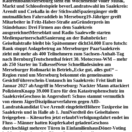
Radrennbahn
Merseburg steht ein Wochenende voller Musik,
Markt und Schlossfestspiele bevor
Landratswahl im Saalekreis:
Arendt und Czekalla in der Stichwahl
Spaziergänger stellt
mutmaßlichen Fahrraddieb in Merseburg
19-Jähriger greift
Mitarbeiter in Fritz-Haber-Straße an
Gründerpreis im
Ständehaus: Drei Firmen aus dem Saalekreis
ausgezeichnet
Merseblatt und Radio Saalewelle starten
Medienpartnerschaft
Sanierung an der Bahnbrücke:
Geiseltalstraße bleibt bis Spätsommer dicht
34.000 Euro futsch:
Bank stoppt Anlagebetrug an Merseburger Paar
Saalekreis
zieht mit mehr als 400 Teilnehmern zum Sachsen-Anhalt-Tag
nach Bernburg
Teutschenthal feiert 30. Motocross-WM – mehr
als 250 Starter im Talkessel
Neue Schnellladesäulen am
Merseburger Roßmarkt in Betrieb
„Ecke gut, alles gut!“ –
Region rund um Merseburg bekommt ein gemeinsames
Gesicht
Führerschein-Umtausch im Saalekreis: Frist läuft im
Januar 2027 ab
Angriff in Merseburg: Nackter Mann attackiert
Polizisten
Knapp 39.000 Euro für den Katastrophenschutz im
Saalekreis
Geschoss in Angersdorf: Schuss stammt vermutlich
von einem Jäger
Disziplinarverfahren gegen AfD-
Landratskandidat Uwe Arendt eingeleitet
Höhere Taxipreise im
Saalekreis und in Halle ab 1. Juni
Nordteil des Geiseltalsees
freigegeben – Kitesurfen jetzt erlaubt
Verfolgungsfahrt endet im
Fluss – Männer hatten Kupferkabel geladen
Geschoss
durchschlägt mehrere Türen in Einfamilienhaus
Döner-Voting