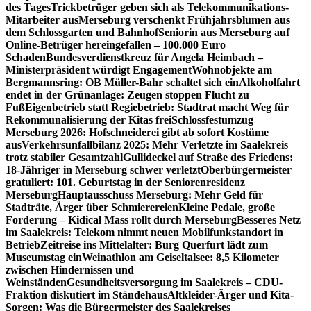
des Tages
Trickbetrüger geben sich als Telekommunikations-
Mitarbeiter aus
Merseburg verschenkt Frühjahrsblumen aus
dem Schlossgarten und Bahnhof
Seniorin aus Merseburg auf
Online-Betrüger hereingefallen – 100.000 Euro
Schaden
Bundesverdienstkreuz für Angela Heimbach –
Ministerpräsident würdigt Engagement
Wohnobjekte am
Bergmannsring: OB Müller-Bahr schaltet sich ein
Alkoholfahrt
endet in der Grünanlage: Zeugen stoppen Flucht zu
Fuß
Eigenbetrieb statt Regiebetrieb: Stadtrat macht Weg für
Rekommunalisierung der Kitas frei
Schlossfestumzug
Merseburg 2026: Hofschneiderei gibt ab sofort Kostüme
aus
Verkehrsunfallbilanz 2025: Mehr Verletzte im Saalekreis
trotz stabiler Gesamtzahl
Gullideckel auf Straße des Friedens:
18-Jähriger in Merseburg schwer verletzt
Oberbürgermeister
gratuliert: 101. Geburtstag in der Seniorenresidenz
Merseburg
Hauptausschuss Merseburg: Mehr Geld für
Stadträte, Ärger über Schmierereien
Kleine Pedale, große
Forderung – Kidical Mass rollt durch Merseburg
Besseres Netz
im Saalekreis: Telekom nimmt neuen Mobilfunkstandort in
Betrieb
Zeitreise ins Mittelalter: Burg Querfurt lädt zum
Museumstag ein
Weinathlon am Geiseltalsee: 8,5 Kilometer
zwischen Hindernissen und
Weinständen
Gesundheitsversorgung im Saalekreis – CDU-
Fraktion diskutiert im Ständehaus
Altkleider-Ärger und Kita-
Sorgen: Was die Bürgermeister des Saalekreises