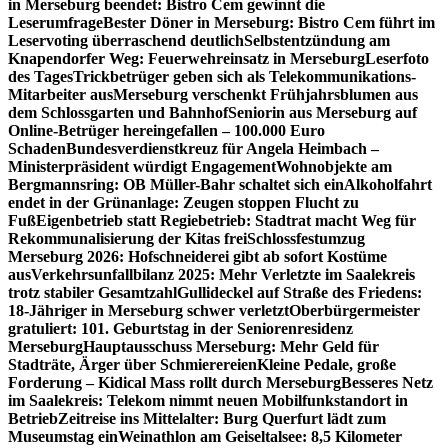
in Merseburg beendet: Bistro Cem gewinnt die
Leserumfrage
Bester Döner in Merseburg: Bistro Cem führt im
Leservoting überraschend deutlich
Selbstentzündung am
Knapendorfer Weg: Feuerwehreinsatz in Merseburg
Leserfoto
des Tages
Trickbetrüger geben sich als Telekommunikations-
Mitarbeiter aus
Merseburg verschenkt Frühjahrsblumen aus
dem Schlossgarten und Bahnhof
Seniorin aus Merseburg auf
Online-Betrüger hereingefallen – 100.000 Euro
Schaden
Bundesverdienstkreuz für Angela Heimbach –
Ministerpräsident würdigt Engagement
Wohnobjekte am
Bergmannsring: OB Müller-Bahr schaltet sich ein
Alkoholfahrt
endet in der Grünanlage: Zeugen stoppen Flucht zu
Fuß
Eigenbetrieb statt Regiebetrieb: Stadtrat macht Weg für
Rekommunalisierung der Kitas frei
Schlossfestumzug
Merseburg 2026: Hofschneiderei gibt ab sofort Kostüme
aus
Verkehrsunfallbilanz 2025: Mehr Verletzte im Saalekreis
trotz stabiler Gesamtzahl
Gullideckel auf Straße des Friedens:
18-Jähriger in Merseburg schwer verletzt
Oberbürgermeister
gratuliert: 101. Geburtstag in der Seniorenresidenz
Merseburg
Hauptausschuss Merseburg: Mehr Geld für
Stadträte, Ärger über Schmierereien
Kleine Pedale, große
Forderung – Kidical Mass rollt durch Merseburg
Besseres Netz
im Saalekreis: Telekom nimmt neuen Mobilfunkstandort in
Betrieb
Zeitreise ins Mittelalter: Burg Querfurt lädt zum
Museumstag ein
Weinathlon am Geiseltalsee: 8,5 Kilometer