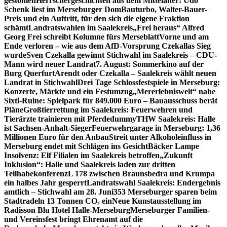
gestohlen
Herrschergeschichten aus dem Mittelalter: Udo
Schenk liest im Merseburger Dom
Bauturbo, Walter-Bauer-
Preis und ein Auftritt, für den sich die eigene Fraktion
schämt
Landratswahlen im Saalekreis
„Frei heraus“ Alfred
Georg Frei schreibt Kolumne fürs Merseblatt
Vorne und am
Ende verloren – wie aus dem AfD-Vorsprung Czekallas Sieg
wurde
Sven Czekalla gewinnt Stichwahl im Saalekreis – CDU-
Mann wird neuer Landrat
7. August: Sommerkino auf der
Burg Querfurt
Arendt oder Czekalla – Saalekreis wählt neuen
Landrat in Stichwahl
Drei Tage Schlossfestspiele in Merseburg:
Konzerte, Märkte und ein Festumzug
„Mererlebniswelt“ nahe
Sixti-Ruine: Spielpark für 849.000 Euro – Bauausschuss berät
Pläne
Großtierrettung im Saalekreis: Feuerwehren und
Tierärzte trainieren mit Pferdedummy
THW Saalekreis: Halle
ist Sachsen-Anhalt-Sieger
Feuerwehrgarage in Merseburg: 1,36
Millionen Euro für den Anbau
Streit unter Alkoholeinfluss in
Merseburg endet mit Schlägen ins Gesicht
Bäcker Lampe
Insolvenz: Elf Filialen im Saalekreis betroffen
„Zukunft
Inklusion“: Halle und Saalekreis laden zur dritten
Teilhabekonferenz
L 178 zwischen Braunsbedra und Krumpa
ein halbes Jahr gesperrt
Landratswahl Saalekreis: Endergebnis
amtlich – Stichwahl am 28. Juni
353 Merseburger sparen beim
Stadtradeln 13 Tonnen CO₂ ein
Neue Kunstausstellung im
Radisson Blu Hotel Halle-Merseburg
Merseburger Familien-
und Vereinsfest bringt Ehrenamt auf die