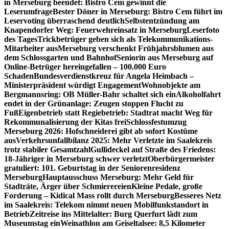
in Merseburg beendet: Bistro Cem gewinnt die
Leserumfrage
Bester Döner in Merseburg: Bistro Cem führt im
Leservoting überraschend deutlich
Selbstentzündung am
Knapendorfer Weg: Feuerwehreinsatz in Merseburg
Leserfoto
des Tages
Trickbetrüger geben sich als Telekommunikations-
Mitarbeiter aus
Merseburg verschenkt Frühjahrsblumen aus
dem Schlossgarten und Bahnhof
Seniorin aus Merseburg auf
Online-Betrüger hereingefallen – 100.000 Euro
Schaden
Bundesverdienstkreuz für Angela Heimbach –
Ministerpräsident würdigt Engagement
Wohnobjekte am
Bergmannsring: OB Müller-Bahr schaltet sich ein
Alkoholfahrt
endet in der Grünanlage: Zeugen stoppen Flucht zu
Fuß
Eigenbetrieb statt Regiebetrieb: Stadtrat macht Weg für
Rekommunalisierung der Kitas frei
Schlossfestumzug
Merseburg 2026: Hofschneiderei gibt ab sofort Kostüme
aus
Verkehrsunfallbilanz 2025: Mehr Verletzte im Saalekreis
trotz stabiler Gesamtzahl
Gullideckel auf Straße des Friedens:
18-Jähriger in Merseburg schwer verletzt
Oberbürgermeister
gratuliert: 101. Geburtstag in der Seniorenresidenz
Merseburg
Hauptausschuss Merseburg: Mehr Geld für
Stadträte, Ärger über Schmierereien
Kleine Pedale, große
Forderung – Kidical Mass rollt durch Merseburg
Besseres Netz
im Saalekreis: Telekom nimmt neuen Mobilfunkstandort in
Betrieb
Zeitreise ins Mittelalter: Burg Querfurt lädt zum
Museumstag ein
Weinathlon am Geiseltalsee: 8,5 Kilometer