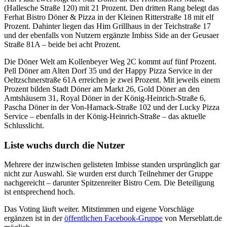
(Hallesche Straße 120) mit 21 Prozent. Den dritten Rang belegt das
Ferhat Bistro Döner & Pizza in der Kleinen Ritterstraße 18 mit elf
Prozent. Dahinter liegen das Him Grillhaus in der Teichstraße 17
und der ebenfalls von Nutzern ergänzte Imbiss Side an der Geusaer
Straße 81A – beide bei acht Prozent.
Die Döner Welt am Kollenbeyer Weg 2C kommt auf fünf Prozent.
Pell Döner am Alten Dorf 35 und der Happy Pizza Service in der
Oeltzschnerstraße 61A erreichen je zwei Prozent. Mit jeweils einem
Prozent bilden Stadt Döner am Markt 26, Gold Döner an den
Amtshäusern 31, Royal Döner in der König-Heinrich-Straße 6,
Pascha Döner in der Von-Harnack-Straße 102 und der Lucky Pizza
Service – ebenfalls in der König-Heinrich-Straße – das aktuelle
Schlusslicht.
Liste wuchs durch die Nutzer
Mehrere der inzwischen gelisteten Imbisse standen ursprünglich gar
nicht zur Auswahl. Sie wurden erst durch Teilnehmer der Gruppe
nachgereicht – darunter Spitzenreiter Bistro Cem. Die Beteiligung
ist entsprechend hoch.
Das Voting läuft weiter. Mitstimmen und eigene Vorschläge
ergänzen ist in der
öffentlichen Facebook-Gruppe
von Merseblatt.de