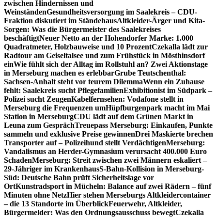
zwischen Hindernissen und
Weinständen
Gesundheitsversorgung im Saalekreis – CDU-
Fraktion diskutiert im Ständehaus
Altkleider-Ärger und Kita-
Sorgen: Was die Bürgermeister des Saalekreises
beschäftigt
Neuer Netto an der Hohendorfer Marke: 1.000
Quadratmeter, Holzbauweise und 10 Prozent
Czekalla lädt zur
Radtour am Geiseltalsee und zum Frühstück in Mösthinsdorf
ein
Wie fühlt sich der Alltag im Rollstuhl an? Zwei Aktionstage
in Merseburg machen es erlebbar
Grube Teutschenthal:
Sachsen-Anhalt steht vor teurem Dilemma
Wenn ein Zuhause
fehlt: Saalekreis sucht Pflegefamilien
Exhibitionist im Südpark –
Polizei sucht Zeugen
Kabelfernsehen: Vodafone stellt in
Merseburg die Frequenzen um
Hüpfburgenpark macht im Mai
Station in Merseburg
CDU lädt auf dem Grünen Markt in
Leuna zum Gespräch
Treuepass Merseburg: Einkaufen, Punkte
sammeln und exklusive Preise gewinnen
Drei Maskierte brechen
Transporter auf – Polizeihund stellt Verdächtigen
Merseburg:
Vandalismus an Herder-Gymnasium verursacht 400.000 Euro
Schaden
Merseburg: Streit zwischen zwei Männern eskaliert –
29-Jähriger im Krankenhaus
S-Bahn-Kollision in Merseburg-
Süd: Deutsche Bahn prüft Sicherheitslage vor
Ort
Kunstradsport in Mücheln: Balance auf zwei Rädern – fünf
Minuten ohne Netz
Hier stehen Merseburgs Altkleidercontainer
– die 13 Standorte im Überblick
Feuerwehr, Altkleider,
Bürgermelder: Was den Ordnungsausschuss bewegt
Czekalla