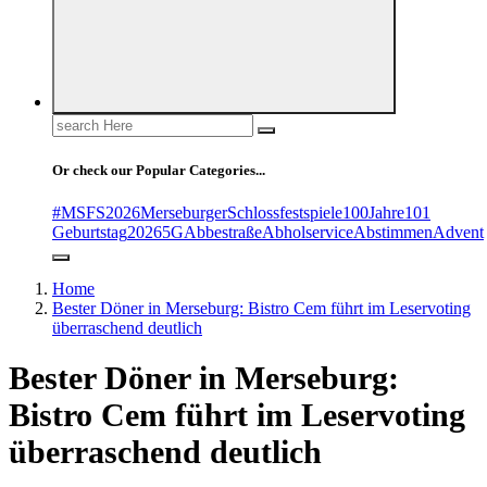
Search
for:
Or check our Popular Categories...
#MSFS2026MerseburgerSchlossfestspiele
100Jahre
101
Geburtstag
2026
5G
Abbestraße
Abholservice
Abstimmen
Advent
Home
Bester Döner in Merseburg: Bistro Cem führt im Leservoting
überraschend deutlich
Bester Döner in Merseburg:
Bistro Cem führt im Leservoting
überraschend deutlich