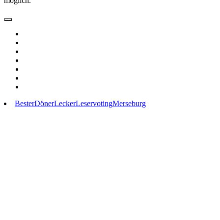
möglich.
Bester
Döner
Lecker
Leservoting
Merseburg