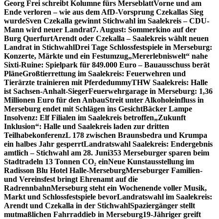
Georg Frei schreibt Kolumne fürs Merseblatt
Vorne und am
Ende verloren – wie aus dem AfD-Vorsprung Czekallas Sieg
wurde
Sven Czekalla gewinnt Stichwahl im Saalekreis – CDU-
Mann wird neuer Landrat
7. August: Sommerkino auf der
Burg Querfurt
Arendt oder Czekalla – Saalekreis wählt neuen
Landrat in Stichwahl
Drei Tage Schlossfestspiele in Merseburg:
Konzerte, Märkte und ein Festumzug
„Mererlebniswelt“ nahe
Sixti-Ruine: Spielpark für 849.000 Euro – Bauausschuss berät
Pläne
Großtierrettung im Saalekreis: Feuerwehren und
Tierärzte trainieren mit Pferdedummy
THW Saalekreis: Halle
ist Sachsen-Anhalt-Sieger
Feuerwehrgarage in Merseburg: 1,36
Millionen Euro für den Anbau
Streit unter Alkoholeinfluss in
Merseburg endet mit Schlägen ins Gesicht
Bäcker Lampe
Insolvenz: Elf Filialen im Saalekreis betroffen
„Zukunft
Inklusion“: Halle und Saalekreis laden zur dritten
Teilhabekonferenz
L 178 zwischen Braunsbedra und Krumpa
ein halbes Jahr gesperrt
Landratswahl Saalekreis: Endergebnis
amtlich – Stichwahl am 28. Juni
353 Merseburger sparen beim
Stadtradeln 13 Tonnen CO₂ ein
Neue Kunstausstellung im
Radisson Blu Hotel Halle-Merseburg
Merseburger Familien-
und Vereinsfest bringt Ehrenamt auf die
Radrennbahn
Merseburg steht ein Wochenende voller Musik,
Markt und Schlossfestspiele bevor
Landratswahl im Saalekreis:
Arendt und Czekalla in der Stichwahl
Spaziergänger stellt
mutmaßlichen Fahrraddieb in Merseburg
19-Jähriger greift