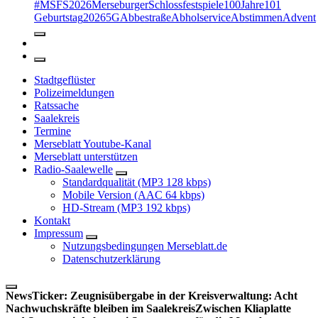
#MSFS2026MerseburgerSchlossfestspiele
100Jahre
101
Geburtstag
2026
5G
Abbestraße
Abholservice
Abstimmen
Advent
Stadtgeflüster
Polizeimeldungen
Ratssache
Saalekreis
Termine
Merseblatt Youtube-Kanal
Merseblatt unterstützen
Radio-Saalewelle
Standardqualität (MP3 128 kbps)
Mobile Version (AAC 64 kbps)
HD-Stream (MP3 192 kbps)
Kontakt
Impressum
Nutzungsbedingungen Merseblatt.de
Datenschutzerklärung
NewsTicker:
Zeugnisübergabe in der Kreisverwaltung: Acht
Nachwuchskräfte bleiben im Saalekreis
Zwischen Kliaplatte