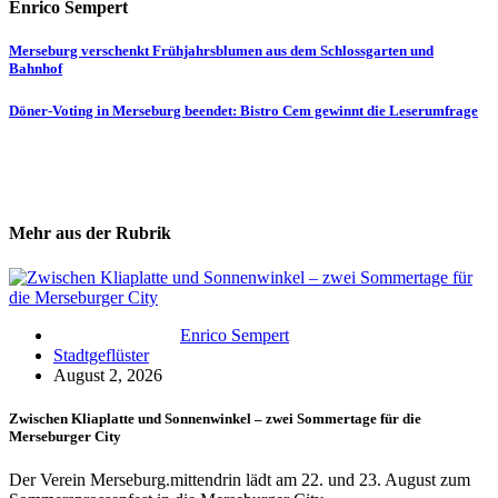
Enrico Sempert
Beitragsnavigation
Merseburg verschenkt Frühjahrsblumen aus dem Schlossgarten und
Bahnhof
Döner-Voting in Merseburg beendet: Bistro Cem gewinnt die Leserumfrage
Mehr aus der Rubrik
Enrico Sempert
Stadtgeflüster
August 2, 2026
Zwischen Kliaplatte und Sonnenwinkel – zwei Sommertage für die
Merseburger City
Der Verein Merseburg.mittendrin lädt am 22. und 23. August zum