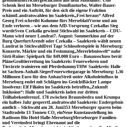
gestohlen
Herrschergeschichten aus dem Mittelalter: Udo
Schenk liest im Merseburger Dom
Bauturbo, Walter-Bauer-
Preis und ein Auftritt, für den sich die eigene Fraktion
schämt
Landratswahlen im Saalekreis
„Frei heraus“ Alfred
Georg Frei schreibt Kolumne fürs Merseblatt
Vorne und am
Ende verloren – wie aus dem AfD-Vorsprung Czekallas Sieg
wurde
Sven Czekalla gewinnt Stichwahl im Saalekreis – CDU-
Mann wird neuer Landrat
7. August: Sommerkino auf der
Burg Querfurt
Arendt oder Czekalla – Saalekreis wählt neuen
Landrat in Stichwahl
Drei Tage Schlossfestspiele in Merseburg:
Konzerte, Märkte und ein Festumzug
„Mererlebniswelt“ nahe
Sixti-Ruine: Spielpark für 849.000 Euro – Bauausschuss berät
Pläne
Großtierrettung im Saalekreis: Feuerwehren und
Tierärzte trainieren mit Pferdedummy
THW Saalekreis: Halle
ist Sachsen-Anhalt-Sieger
Feuerwehrgarage in Merseburg: 1,36
Millionen Euro für den Anbau
Streit unter Alkoholeinfluss in
Merseburg endet mit Schlägen ins Gesicht
Bäcker Lampe
Insolvenz: Elf Filialen im Saalekreis betroffen
„Zukunft
Inklusion“: Halle und Saalekreis laden zur dritten
Teilhabekonferenz
L 178 zwischen Braunsbedra und Krumpa
ein halbes Jahr gesperrt
Landratswahl Saalekreis: Endergebnis
amtlich – Stichwahl am 28. Juni
353 Merseburger sparen beim
Stadtradeln 13 Tonnen CO₂ ein
Neue Kunstausstellung im
Radisson Blu Hotel Halle-Merseburg
Merseburger Familien-
und Vereinsfest bringt Ehrenamt auf die