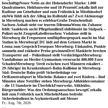
beschäftigt
Neuer Netto an der Hohendorfer Marke: 1.000
Quadratmeter, Holzbauweise und 10 Prozent
Czekalla lädt zur
Radtour am Geiseltalsee und zum Frühstück in Mösthinsdorf
ein
Wie fühlt sich der Alltag im Rollstuhl an? Zwei Aktionstage
in Merseburg machen es erlebbar
Grube Teutschenthal:
Sachsen-Anhalt steht vor teurem Dilemma
Wenn ein Zuhause
fehlt: Saalekreis sucht Pflegefamilien
Exhibitionist im Südpark –
Polizei sucht Zeugen
Kabelfernsehen: Vodafone stellt in
Merseburg die Frequenzen um
Hüpfburgenpark macht im Mai
Station in Merseburg
CDU lädt auf dem Grünen Markt in
Leuna zum Gespräch
Treuepass Merseburg: Einkaufen, Punkte
sammeln und exklusive Preise gewinnen
Drei Maskierte brechen
Transporter auf – Polizeihund stellt Verdächtigen
Merseburg:
Vandalismus an Herder-Gymnasium verursacht 400.000 Euro
Schaden
Merseburg: Streit zwischen zwei Männern eskaliert –
29-Jähriger im Krankenhaus
S-Bahn-Kollision in Merseburg-
Süd: Deutsche Bahn prüft Sicherheitslage vor
Ort
Kunstradsport in Mücheln: Balance auf zwei Rädern – fünf
Minuten ohne Netz
Hier stehen Merseburgs Altkleidercontainer
– die 13 Standorte im Überblick
Feuerwehr, Altkleider,
Bürgermelder: Was den Ordnungsausschuss bewegt
Czekalla
lädt zum Frühstück nach Mücheln
Mann bedroht
Sicherheitsdienst in Asylunterkunft mit Messer
Fr.. Aug. 7th, 2026