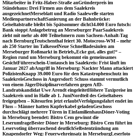
Mitarbeiter in Fritz-Haber-Straße an
Gründerpreis im
Ständehaus: Drei Firmen aus dem Saalekreis
ausgezeichnet
Merseblatt und Radio Saalewelle starten
Medienpartnerschaft
Sanierung an der Bahnbrücke:
Geiseltalstraße bleibt bis Spätsommer dicht
34.000 Euro futsch:
Bank stoppt Anlagebetrug an Merseburger Paar
Saalekreis
zieht mit mehr als 400 Teilnehmern zum Sachsen-Anhalt-Tag
nach Bernburg
Teutschenthal feiert 30. Motocross-WM – mehr
als 250 Starter im Talkessel
Neue Schnellladesäulen am
Merseburger Roßmarkt in Betrieb
„Ecke gut, alles gut!“ –
Region rund um Merseburg bekommt ein gemeinsames
Gesicht
Führerschein-Umtausch im Saalekreis: Frist läuft im
Januar 2027 ab
Angriff in Merseburg: Nackter Mann attackiert
Polizisten
Knapp 39.000 Euro für den Katastrophenschutz im
Saalekreis
Geschoss in Angersdorf: Schuss stammt vermutlich
von einem Jäger
Disziplinarverfahren gegen AfD-
Landratskandidat Uwe Arendt eingeleitet
Höhere Taxipreise im
Saalekreis und in Halle ab 1. Juni
Nordteil des Geiseltalsees
freigegeben – Kitesurfen jetzt erlaubt
Verfolgungsfahrt endet im
Fluss – Männer hatten Kupferkabel geladen
Geschoss
durchschlägt mehrere Türen in Einfamilienhaus
Döner-Voting
in Merseburg beendet: Bistro Cem gewinnt die
Leserumfrage
Bester Döner in Merseburg: Bistro Cem führt im
Leservoting überraschend deutlich
Selbstentzündung am
Knapendorfer Weg: Feuerwehreinsatz in Merseburg
Leserfoto