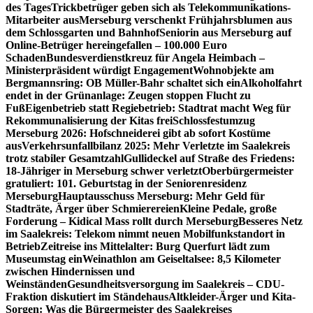
des Tages
Trickbetrüger geben sich als Telekommunikations-
Mitarbeiter aus
Merseburg verschenkt Frühjahrsblumen aus
dem Schlossgarten und Bahnhof
Seniorin aus Merseburg auf
Online-Betrüger hereingefallen – 100.000 Euro
Schaden
Bundesverdienstkreuz für Angela Heimbach –
Ministerpräsident würdigt Engagement
Wohnobjekte am
Bergmannsring: OB Müller-Bahr schaltet sich ein
Alkoholfahrt
endet in der Grünanlage: Zeugen stoppen Flucht zu
Fuß
Eigenbetrieb statt Regiebetrieb: Stadtrat macht Weg für
Rekommunalisierung der Kitas frei
Schlossfestumzug
Merseburg 2026: Hofschneiderei gibt ab sofort Kostüme
aus
Verkehrsunfallbilanz 2025: Mehr Verletzte im Saalekreis
trotz stabiler Gesamtzahl
Gullideckel auf Straße des Friedens:
18-Jähriger in Merseburg schwer verletzt
Oberbürgermeister
gratuliert: 101. Geburtstag in der Seniorenresidenz
Merseburg
Hauptausschuss Merseburg: Mehr Geld für
Stadträte, Ärger über Schmierereien
Kleine Pedale, große
Forderung – Kidical Mass rollt durch Merseburg
Besseres Netz
im Saalekreis: Telekom nimmt neuen Mobilfunkstandort in
Betrieb
Zeitreise ins Mittelalter: Burg Querfurt lädt zum
Museumstag ein
Weinathlon am Geiseltalsee: 8,5 Kilometer
zwischen Hindernissen und
Weinständen
Gesundheitsversorgung im Saalekreis – CDU-
Fraktion diskutiert im Ständehaus
Altkleider-Ärger und Kita-
Sorgen: Was die Bürgermeister des Saalekreises