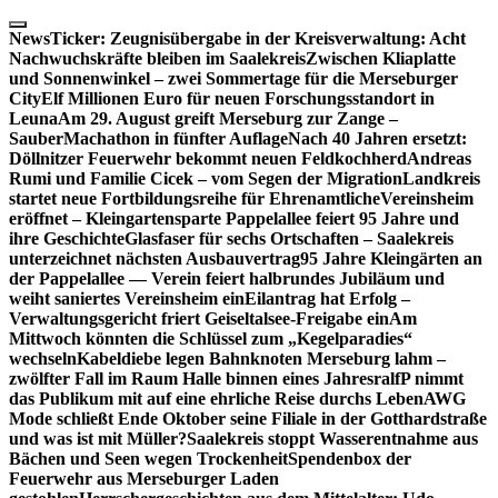
Skip
to
NewsTicker:
Zeugnisübergabe in der Kreisverwaltung: Acht
content
Nachwuchskräfte bleiben im Saalekreis
Zwischen Kliaplatte
und Sonnenwinkel – zwei Sommertage für die Merseburger
City
Elf Millionen Euro für neuen Forschungsstandort in
Leuna
Am 29. August greift Merseburg zur Zange –
SauberMachathon in fünfter Auflage
Nach 40 Jahren ersetzt:
Döllnitzer Feuerwehr bekommt neuen Feldkochherd
Andreas
Rumi und Familie Cicek – vom Segen der Migration
Landkreis
startet neue Fortbildungsreihe für Ehrenamtliche
Vereinsheim
eröffnet – Kleingartensparte Pappelallee feiert 95 Jahre und
ihre Geschichte
Glasfaser für sechs Ortschaften – Saalekreis
unterzeichnet nächsten Ausbauvertrag
95 Jahre Kleingärten an
der Pappelallee — Verein feiert halbrundes Jubiläum und
weiht saniertes Vereinsheim ein
Eilantrag hat Erfolg –
Verwaltungsgericht friert Geiseltalsee-Freigabe ein
Am
Mittwoch könnten die Schlüssel zum „Kegelparadies“
wechseln
Kabeldiebe legen Bahnknoten Merseburg lahm –
zwölfter Fall im Raum Halle binnen eines Jahres
ralfP nimmt
das Publikum mit auf eine ehrliche Reise durchs Leben
AWG
Mode schließt Ende Oktober seine Filiale in der Gotthardstraße
und was ist mit Müller?
Saalekreis stoppt Wasserentnahme aus
Bächen und Seen wegen Trockenheit
Spendenbox der
Feuerwehr aus Merseburger Laden