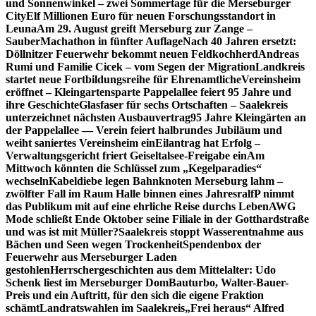
und Sonnenwinkel – zwei Sommertage für die Merseburger
City
Elf Millionen Euro für neuen Forschungsstandort in
Leuna
Am 29. August greift Merseburg zur Zange –
SauberMachathon in fünfter Auflage
Nach 40 Jahren ersetzt:
Döllnitzer Feuerwehr bekommt neuen Feldkochherd
Andreas
Rumi und Familie Cicek – vom Segen der Migration
Landkreis
startet neue Fortbildungsreihe für Ehrenamtliche
Vereinsheim
eröffnet – Kleingartensparte Pappelallee feiert 95 Jahre und
ihre Geschichte
Glasfaser für sechs Ortschaften – Saalekreis
unterzeichnet nächsten Ausbauvertrag
95 Jahre Kleingärten an
der Pappelallee — Verein feiert halbrundes Jubiläum und
weiht saniertes Vereinsheim ein
Eilantrag hat Erfolg –
Verwaltungsgericht friert Geiseltalsee-Freigabe ein
Am
Mittwoch könnten die Schlüssel zum „Kegelparadies“
wechseln
Kabeldiebe legen Bahnknoten Merseburg lahm –
zwölfter Fall im Raum Halle binnen eines Jahres
ralfP nimmt
das Publikum mit auf eine ehrliche Reise durchs Leben
AWG
Mode schließt Ende Oktober seine Filiale in der Gotthardstraße
und was ist mit Müller?
Saalekreis stoppt Wasserentnahme aus
Bächen und Seen wegen Trockenheit
Spendenbox der
Feuerwehr aus Merseburger Laden
gestohlen
Herrschergeschichten aus dem Mittelalter: Udo
Schenk liest im Merseburger Dom
Bauturbo, Walter-Bauer-
Preis und ein Auftritt, für den sich die eigene Fraktion
schämt
Landratswahlen im Saalekreis
„Frei heraus“ Alfred