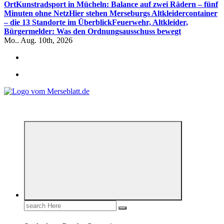
Ort
Kunstradsport in Mücheln: Balance auf zwei Rädern – fünf
Minuten ohne Netz
Hier stehen Merseburgs Altkleidercontainer
– die 13 Standorte im Überblick
Feuerwehr, Altkleider,
Bürgermelder: Was den Ordnungsausschuss bewegt
Mo.. Aug. 10th, 2026
*** Lokal informiert, Regional inspiriert***
Search
for: