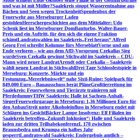
Mode schließt Ende Oktober seine Filiale in der Gotthardstraße
und was ist mit Müller?
Saalekreis stoppt Wasserentnahme aus
Bächen und Seen wegen Trockenheit
Spendenbox der
Feuerwehr aus Merseburger Laden
gestohlen
Herrschergeschichten aus dem Mittelalter: Udo
Schenk liest im Merseburger Dom
Bauturbo, Walter-Bauer-
Preis und ein Auftritt, für den sich die eigene Fraktion
schämt
Landratswahlen im Saalekreis
„Frei heraus“ Alfred
Georg Frei schreibt Kolumne fürs Merseblatt
Vorne und am
Ende verloren – wie aus dem AfD-Vorsprung Czekallas Sieg
wurde
Sven Czekalla gewinnt Stichwahl im Saalekreis – CDU-
Mann wird neuer Landrat
Arendt oder Czekalla – Saalekreis
wählt neuen Landrat in Stichwahl
Drei Tage Schlossfestspiele in
Merseburg: Konzerte, Märkte und ein
Festumzug
„Mererlebniswelt“ nahe Sixti-Ruine: Spielpark für
849.000 Euro – Bauausschuss berät Pläne
Großtierrettung im
Saalekreis: Feuerwehren und Tierärzte trainieren mit
Pferdedummy
THW Saalekreis: Halle ist Sachsen-Anhalt-
Sieger
Feuerwehrgarage in Merseburg: 1,36 Millionen Euro für
den Anbau
Streit unter Alkoholeinfluss in Merseburg endet mit
Schlägen ins Gesicht
Bäcker Lampe Insolvenz: Elf Filialen im
Saalekreis betroffen
„Zukunft Inklusion“: Halle und Saalekreis
laden zur dritten Teilhabekonferenz
L 178 zwischen
Braunsbedra und Krumpa ein halbes Jahr
gesperrt
Landratswahl Saalekreis: Endergebnis amtlich –