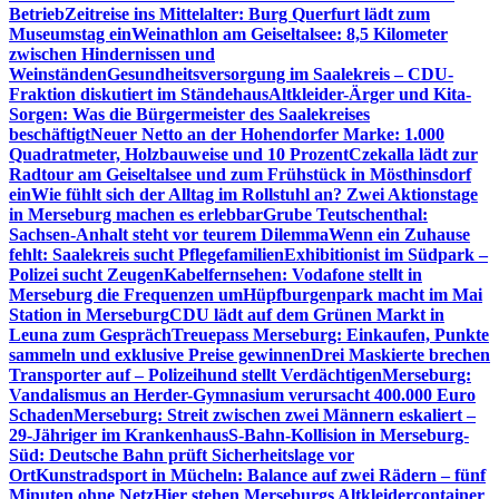
Betrieb
Zeitreise ins Mittelalter: Burg Querfurt lädt zum
Museumstag ein
Weinathlon am Geiseltalsee: 8,5 Kilometer
zwischen Hindernissen und
Weinständen
Gesundheitsversorgung im Saalekreis – CDU-
Fraktion diskutiert im Ständehaus
Altkleider-Ärger und Kita-
Sorgen: Was die Bürgermeister des Saalekreises
beschäftigt
Neuer Netto an der Hohendorfer Marke: 1.000
Quadratmeter, Holzbauweise und 10 Prozent
Czekalla lädt zur
Radtour am Geiseltalsee und zum Frühstück in Mösthinsdorf
ein
Wie fühlt sich der Alltag im Rollstuhl an? Zwei Aktionstage
in Merseburg machen es erlebbar
Grube Teutschenthal:
Sachsen-Anhalt steht vor teurem Dilemma
Wenn ein Zuhause
fehlt: Saalekreis sucht Pflegefamilien
Exhibitionist im Südpark –
Polizei sucht Zeugen
Kabelfernsehen: Vodafone stellt in
Merseburg die Frequenzen um
Hüpfburgenpark macht im Mai
Station in Merseburg
CDU lädt auf dem Grünen Markt in
Leuna zum Gespräch
Treuepass Merseburg: Einkaufen, Punkte
sammeln und exklusive Preise gewinnen
Drei Maskierte brechen
Transporter auf – Polizeihund stellt Verdächtigen
Merseburg:
Vandalismus an Herder-Gymnasium verursacht 400.000 Euro
Schaden
Merseburg: Streit zwischen zwei Männern eskaliert –
29-Jähriger im Krankenhaus
S-Bahn-Kollision in Merseburg-
Süd: Deutsche Bahn prüft Sicherheitslage vor
Ort
Kunstradsport in Mücheln: Balance auf zwei Rädern – fünf
Minuten ohne Netz
Hier stehen Merseburgs Altkleidercontainer