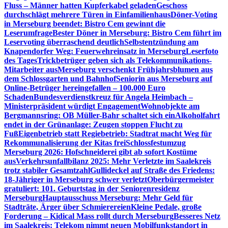
Fluss – Männer hatten Kupferkabel geladen
Geschoss
durchschlägt mehrere Türen in Einfamilienhaus
Döner-Voting
in Merseburg beendet: Bistro Cem gewinnt die
Leserumfrage
Bester Döner in Merseburg: Bistro Cem führt im
Leservoting überraschend deutlich
Selbstentzündung am
Knapendorfer Weg: Feuerwehreinsatz in Merseburg
Leserfoto
des Tages
Trickbetrüger geben sich als Telekommunikations-
Mitarbeiter aus
Merseburg verschenkt Frühjahrsblumen aus
dem Schlossgarten und Bahnhof
Seniorin aus Merseburg auf
Online-Betrüger hereingefallen – 100.000 Euro
Schaden
Bundesverdienstkreuz für Angela Heimbach –
Ministerpräsident würdigt Engagement
Wohnobjekte am
Bergmannsring: OB Müller-Bahr schaltet sich ein
Alkoholfahrt
endet in der Grünanlage: Zeugen stoppen Flucht zu
Fuß
Eigenbetrieb statt Regiebetrieb: Stadtrat macht Weg für
Rekommunalisierung der Kitas frei
Schlossfestumzug
Merseburg 2026: Hofschneiderei gibt ab sofort Kostüme
aus
Verkehrsunfallbilanz 2025: Mehr Verletzte im Saalekreis
trotz stabiler Gesamtzahl
Gullideckel auf Straße des Friedens:
18-Jähriger in Merseburg schwer verletzt
Oberbürgermeister
gratuliert: 101. Geburtstag in der Seniorenresidenz
Merseburg
Hauptausschuss Merseburg: Mehr Geld für
Stadträte, Ärger über Schmierereien
Kleine Pedale, große
Forderung – Kidical Mass rollt durch Merseburg
Besseres Netz
im Saalekreis: Telekom nimmt neuen Mobilfunkstandort in