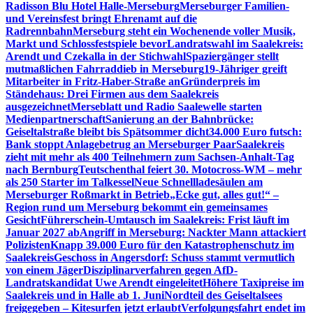
Radisson Blu Hotel Halle-Merseburg
Merseburger Familien-
und Vereinsfest bringt Ehrenamt auf die
Radrennbahn
Merseburg steht ein Wochenende voller Musik,
Markt und Schlossfestspiele bevor
Landratswahl im Saalekreis:
Arendt und Czekalla in der Stichwahl
Spaziergänger stellt
mutmaßlichen Fahrraddieb in Merseburg
19-Jähriger greift
Mitarbeiter in Fritz-Haber-Straße an
Gründerpreis im
Ständehaus: Drei Firmen aus dem Saalekreis
ausgezeichnet
Merseblatt und Radio Saalewelle starten
Medienpartnerschaft
Sanierung an der Bahnbrücke:
Geiseltalstraße bleibt bis Spätsommer dicht
34.000 Euro futsch:
Bank stoppt Anlagebetrug an Merseburger Paar
Saalekreis
zieht mit mehr als 400 Teilnehmern zum Sachsen-Anhalt-Tag
nach Bernburg
Teutschenthal feiert 30. Motocross-WM – mehr
als 250 Starter im Talkessel
Neue Schnellladesäulen am
Merseburger Roßmarkt in Betrieb
„Ecke gut, alles gut!“ –
Region rund um Merseburg bekommt ein gemeinsames
Gesicht
Führerschein-Umtausch im Saalekreis: Frist läuft im
Januar 2027 ab
Angriff in Merseburg: Nackter Mann attackiert
Polizisten
Knapp 39.000 Euro für den Katastrophenschutz im
Saalekreis
Geschoss in Angersdorf: Schuss stammt vermutlich
von einem Jäger
Disziplinarverfahren gegen AfD-
Landratskandidat Uwe Arendt eingeleitet
Höhere Taxipreise im
Saalekreis und in Halle ab 1. Juni
Nordteil des Geiseltalsees
freigegeben – Kitesurfen jetzt erlaubt
Verfolgungsfahrt endet im