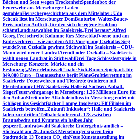
Bächen und Seen wegen Trockenheit
Spendenbox der
Feuerwehr aus Merseburger Laden
gestohlen
Herrschergeschichten aus dem Mittelalter: Udo
Schenk liest im Merseburger Dom
Bauturbo, Walter-Bauer-
Preis und ein Auftritt, für den sich die eigene Fraktion
schämt
Landratswahlen im Saalekreis
„Frei heraus“ Alfred
Georg Frei schreibt Kolumne fürs Merseblatt
Vorne und am
Ende verloren – wie aus dem AfD-Vorsprung Czekallas Sieg
wurde
Sven Czekalla gewinnt Stichwahl im Saalekreis – CDU-
Mann wird neuer Landrat
Arendt oder Czekalla – Saalekreis
wählt neuen Landrat in Stichwahl
Drei Tage Schlossfestspiele in
Merseburg: Konzerte, Märkte und ein
Festumzug
„Mererlebniswelt“ nahe Sixti-Ruine: Spielpark für
849.000 Euro – Bauausschuss berät Pläne
Großtierrettung im
Saalekreis: Feuerwehren und Tierärzte trainieren mit
Pferdedummy
THW Saalekreis: Halle ist Sachsen-Anhalt-
Sieger
Feuerwehrgarage in Merseburg: 1,36 Millionen Euro für
den Anbau
Streit unter Alkoholeinfluss in Merseburg endet mit
Schlägen ins Gesicht
Bäcker Lampe Insolvenz: Elf Filialen im
Saalekreis betroffen
„Zukunft Inklusion“: Halle und Saalekreis
laden zur dritten Teilhabekonferenz
L 178 zwischen
Braunsbedra und Krumpa ein halbes Jahr
gesperrt
Landratswahl Saalekreis: Endergebnis amtlich –
Stichwahl am 28. Juni
353 Merseburger sparen beim
Stadtradeln 13 Tonnen CO₂ ein
Neue Kunstausstellung im