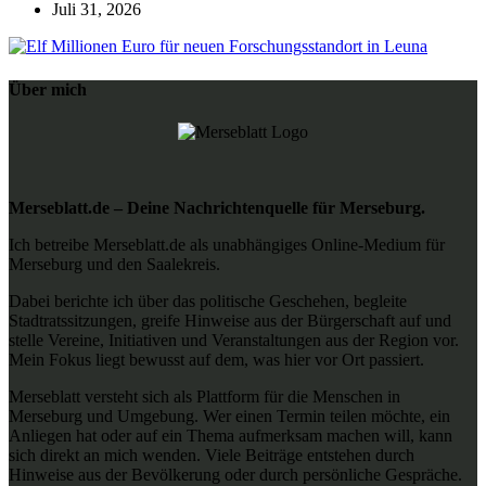
Juli 31, 2026
Über mich
Merseblatt.de – Deine Nachrichtenquelle für Merseburg.
Ich betreibe Merseblatt.de als unabhängiges Online-Medium für
Merseburg und den Saalekreis.
Dabei berichte ich über das politische Geschehen, begleite
Stadtratssitzungen, greife Hinweise aus der Bürgerschaft auf und
stelle Vereine, Initiativen und Veranstaltungen aus der Region vor.
Mein Fokus liegt bewusst auf dem, was hier vor Ort passiert.
Merseblatt versteht sich als Plattform für die Menschen in
Merseburg und Umgebung. Wer einen Termin teilen möchte, ein
Anliegen hat oder auf ein Thema aufmerksam machen will, kann
sich direkt an mich wenden. Viele Beiträge entstehen durch
Hinweise aus der Bevölkerung oder durch persönliche Gespräche.