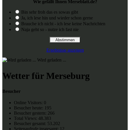
Wie gefällt Ihnen Merseblatt.de?
Bin sehr froh das es sowas gibt
Ja, ich lese hin und wieder schon gerne
Brauche ich nicht - ich lese keine Nachrichten
Naja geht so - nutze ich fast nie
Ergebnisse anzeigen
Wird geladen ...
Wetter für Merseburg
Besucher
Online Visitors:
0
Besucher heute:
195
Besucher gestern:
266
Total Views:
48.383
Besucher gesamt:
53.202
Seitenaufrufe insgesamt:
12