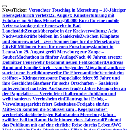
Skip
to
NewsTicker:
Versuchter Totschlag in Merseburg – 18-Jähriger
content
lebensgefährlich verletzt
22. August: Künstlerführung mit
Fotokurs im Schloss Merseburg
50.000 Euro für eine mobile
Netzersatzanlage der Feuerwehr in Bad
Lauchstädt
Zeugnisübergabe in der Kreisverwaltung: Acht
Nachwuchskräfte bleiben im Saalekreis
Zwischen Kliaplatte
und Sonnenwinkel – zwei Sommertage für die Merseburger
City
Elf Millionen Euro für neuen Forschungsstandort in
Leuna
Am 29. August greift Merseburg zur Zange –
SauberMachathon in fünfter Auflage
Nach 40 Jahren ersetzt:
Döllnitzer Feuerwehr bekommt neuen Feldkochherd
Andreas
Rumi und Familie Cicek – vom Segen der Migration
Landkreis
startet neue Fortbildungsreihe für Ehrenamtliche
Vereinsheim
eröffnet – Kleingartensparte Pappelallee feiert 95 Jahre und
ihre Geschichte
Glasfaser für sechs Ortschaften – Saalekreis
unterzeichnet nächsten Ausbauvertrag
95 Jahre Kleingärten an
der Pappelallee — Verein feiert halbrundes Jubiläum und
weiht saniertes Vereinsheim ein
Eilantrag hat Erfolg –
Verwaltungsgericht friert Geiseltalsee-Freigabe ein
Am
Mittwoch könnten die Schlüssel zum „Kegelparadies“
wechseln
Kabeldiebe legen Bahnknoten Merseburg lahm –
zwölfter Fall im Raum Halle binnen eines Jahres
ralfP nimmt
das Publikum mit auf eine ehrliche Reise durchs Leben
AWG