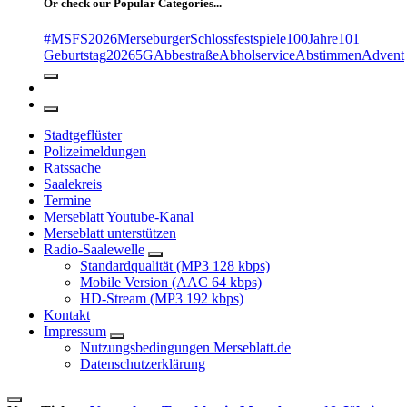
Or check our Popular Categories...
#MSFS2026MerseburgerSchlossfestspiele
100Jahre
101
Geburtstag
2026
5G
Abbestraße
Abholservice
Abstimmen
Advent
Stadtgeflüster
Polizeimeldungen
Ratssache
Saalekreis
Termine
Merseblatt Youtube-Kanal
Merseblatt unterstützen
Radio-Saalewelle
Standardqualität (MP3 128 kbps)
Mobile Version (AAC 64 kbps)
HD-Stream (MP3 192 kbps)
Kontakt
Impressum
Nutzungsbedingungen Merseblatt.de
Datenschutzerklärung