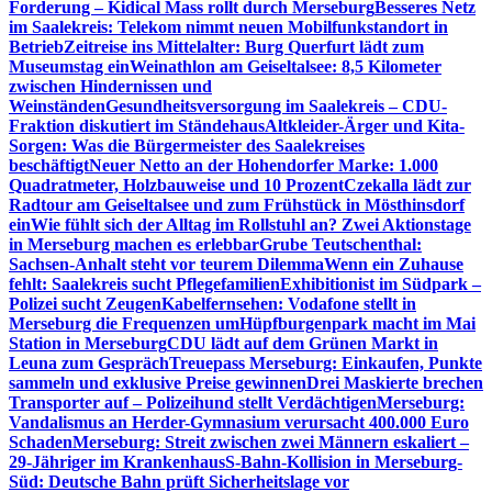
Forderung – Kidical Mass rollt durch Merseburg
Besseres Netz
im Saalekreis: Telekom nimmt neuen Mobilfunkstandort in
Betrieb
Zeitreise ins Mittelalter: Burg Querfurt lädt zum
Museumstag ein
Weinathlon am Geiseltalsee: 8,5 Kilometer
zwischen Hindernissen und
Weinständen
Gesundheitsversorgung im Saalekreis – CDU-
Fraktion diskutiert im Ständehaus
Altkleider-Ärger und Kita-
Sorgen: Was die Bürgermeister des Saalekreises
beschäftigt
Neuer Netto an der Hohendorfer Marke: 1.000
Quadratmeter, Holzbauweise und 10 Prozent
Czekalla lädt zur
Radtour am Geiseltalsee und zum Frühstück in Mösthinsdorf
ein
Wie fühlt sich der Alltag im Rollstuhl an? Zwei Aktionstage
in Merseburg machen es erlebbar
Grube Teutschenthal:
Sachsen-Anhalt steht vor teurem Dilemma
Wenn ein Zuhause
fehlt: Saalekreis sucht Pflegefamilien
Exhibitionist im Südpark –
Polizei sucht Zeugen
Kabelfernsehen: Vodafone stellt in
Merseburg die Frequenzen um
Hüpfburgenpark macht im Mai
Station in Merseburg
CDU lädt auf dem Grünen Markt in
Leuna zum Gespräch
Treuepass Merseburg: Einkaufen, Punkte
sammeln und exklusive Preise gewinnen
Drei Maskierte brechen
Transporter auf – Polizeihund stellt Verdächtigen
Merseburg:
Vandalismus an Herder-Gymnasium verursacht 400.000 Euro
Schaden
Merseburg: Streit zwischen zwei Männern eskaliert –
29-Jähriger im Krankenhaus
S-Bahn-Kollision in Merseburg-
Süd: Deutsche Bahn prüft Sicherheitslage vor