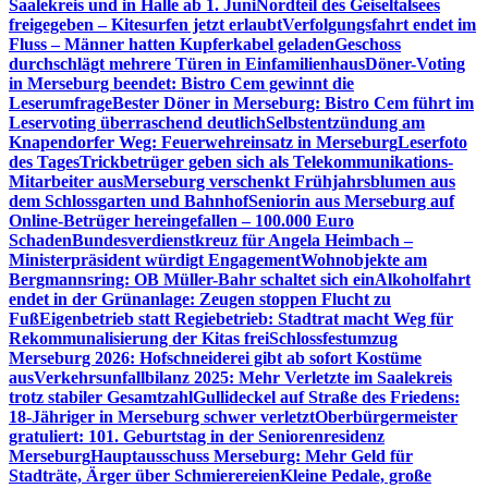
Saalekreis und in Halle ab 1. Juni
Nordteil des Geiseltalsees
freigegeben – Kitesurfen jetzt erlaubt
Verfolgungsfahrt endet im
Fluss – Männer hatten Kupferkabel geladen
Geschoss
durchschlägt mehrere Türen in Einfamilienhaus
Döner-Voting
in Merseburg beendet: Bistro Cem gewinnt die
Leserumfrage
Bester Döner in Merseburg: Bistro Cem führt im
Leservoting überraschend deutlich
Selbstentzündung am
Knapendorfer Weg: Feuerwehreinsatz in Merseburg
Leserfoto
des Tages
Trickbetrüger geben sich als Telekommunikations-
Mitarbeiter aus
Merseburg verschenkt Frühjahrsblumen aus
dem Schlossgarten und Bahnhof
Seniorin aus Merseburg auf
Online-Betrüger hereingefallen – 100.000 Euro
Schaden
Bundesverdienstkreuz für Angela Heimbach –
Ministerpräsident würdigt Engagement
Wohnobjekte am
Bergmannsring: OB Müller-Bahr schaltet sich ein
Alkoholfahrt
endet in der Grünanlage: Zeugen stoppen Flucht zu
Fuß
Eigenbetrieb statt Regiebetrieb: Stadtrat macht Weg für
Rekommunalisierung der Kitas frei
Schlossfestumzug
Merseburg 2026: Hofschneiderei gibt ab sofort Kostüme
aus
Verkehrsunfallbilanz 2025: Mehr Verletzte im Saalekreis
trotz stabiler Gesamtzahl
Gullideckel auf Straße des Friedens:
18-Jähriger in Merseburg schwer verletzt
Oberbürgermeister
gratuliert: 101. Geburtstag in der Seniorenresidenz
Merseburg
Hauptausschuss Merseburg: Mehr Geld für
Stadträte, Ärger über Schmierereien
Kleine Pedale, große