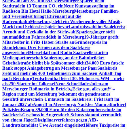
Stichwahl am 28. Juni
353 Merseburger sparen beim
Stadtradeln 13 Tonnen CO₂ ein
Neue Kunstausstellung im
Radisson Blu Hotel Halle-Merseburg
Merseburger Familien-
und Vereinsfest bringt Ehrenamt auf die
Radrennbahn
Merseburg steht ein Wochenende voller Musik,
Markt und Schlossfestspiele bevor
Landratswahl im Saalekreis:
Arendt und Czekalla in der Stichwahl
Spaziergänger stellt
mutmaßlichen Fahrraddieb in Merseburg
19-Jähriger greift
Mitarbeiter in Fritz-Haber-Straße an
Gründerpreis im
Ständehaus: Drei Firmen aus dem Saalekreis
ausgezeichnet
Merseblatt und Radio Saalewelle starten
Medienpartnerschaft
Sanierung an der Bahnbrücke:
Geiseltalstraße bleibt bis Spätsommer dicht
34.000 Euro futsch:
Bank stoppt Anlagebetrug an Merseburger Paar
Saalekreis
zieht mit mehr als 400 Teilnehmern zum Sachsen-Anhalt-Tag
nach Bernburg
Teutschenthal feiert 30. Motocross-WM – mehr
als 250 Starter im Talkessel
Neue Schnellladesäulen am
Merseburger Roßmarkt in Betrieb
„Ecke gut, alles gut!“ –
Region rund um Merseburg bekommt ein gemeinsames
Gesicht
Führerschein-Umtausch im Saalekreis: Frist läuft im
Januar 2027 ab
Angriff in Merseburg: Nackter Mann attackiert
Polizisten
Knapp 39.000 Euro für den Katastrophenschutz im
Saalekreis
Geschoss in Angersdorf: Schuss stammt vermutlich
von einem Jäger
Disziplinarverfahren gegen AfD-
Landratskandidat Uwe Arendt eingeleitet
Höhere Taxipreise im