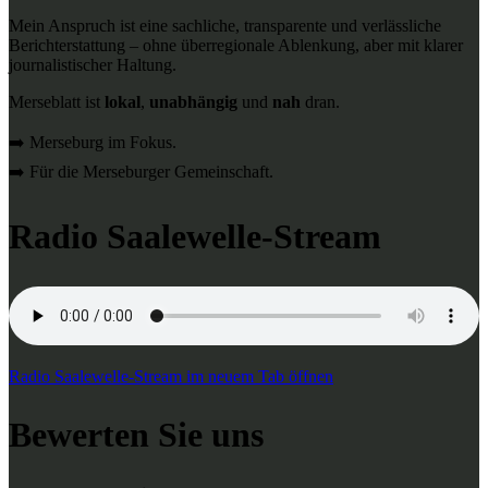
Mein Anspruch ist eine sachliche, transparente und verlässliche
Berichterstattung – ohne überregionale Ablenkung, aber mit klarer
journalistischer Haltung.
Merseblatt ist
lokal
,
unabhängig
und
nah
dran.
➡️ Merseburg im Fokus.
➡️ Für die Merseburger Gemeinschaft.
Radio Saalewelle-Stream
Radio Saalewelle-Stream im neuem Tab öffnen
Bewerten Sie uns