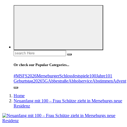
Search
for:
Or check our Popular Categories...
#MSFS2026MerseburgerSchlossfestspiele
100Jahre
101
Geburtstag
2026
5G
Abbestraße
Abholservice
Abstimmen
Advent
Home
Neuanfang mit 100 – Frau Schütze zieht in Merseburgs neue
Residenz