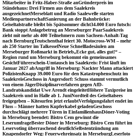
Mitarbeiter in Fritz-Haber-Straße an
Gründerpreis im
Ständehaus: Drei Firmen aus dem Saalekreis
ausgezeichnet
Merseblatt und Radio Saalewelle starten
Medienpartnerschaft
Sanierung an der Bahnbrücke:
Geiseltalstraße bleibt bis Spätsommer dicht
34.000 Euro futsch:
Bank stoppt Anlagebetrug an Merseburger Paar
Saalekreis
zieht mit mehr als 400 Teilnehmern zum Sachsen-Anhalt-Tag
nach Bernburg
Teutschenthal feiert 30. Motocross-WM – mehr
als 250 Starter im Talkessel
Neue Schnellladesäulen am
Merseburger Roßmarkt in Betrieb
„Ecke gut, alles gut!“ –
Region rund um Merseburg bekommt ein gemeinsames
Gesicht
Führerschein-Umtausch im Saalekreis: Frist läuft im
Januar 2027 ab
Angriff in Merseburg: Nackter Mann attackiert
Polizisten
Knapp 39.000 Euro für den Katastrophenschutz im
Saalekreis
Geschoss in Angersdorf: Schuss stammt vermutlich
von einem Jäger
Disziplinarverfahren gegen AfD-
Landratskandidat Uwe Arendt eingeleitet
Höhere Taxipreise im
Saalekreis und in Halle ab 1. Juni
Nordteil des Geiseltalsees
freigegeben – Kitesurfen jetzt erlaubt
Verfolgungsfahrt endet im
Fluss – Männer hatten Kupferkabel geladen
Geschoss
durchschlägt mehrere Türen in Einfamilienhaus
Döner-Voting
in Merseburg beendet: Bistro Cem gewinnt die
Leserumfrage
Bester Döner in Merseburg: Bistro Cem führt im
Leservoting überraschend deutlich
Selbstentzündung am
Knapendorfer Weg: Feuerwehreinsatz in Merseburg
Leserfoto