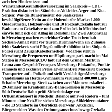
zwischen Hindernissen und
Weinständen
Gesundheitsversorgung im Saalekreis – CDU-
Fraktion diskutiert im Ständehaus
Altkleider-Ärger und Kita-
Sorgen: Was die Bürgermeister des Saalekreises
beschäftigt
Neuer Netto an der Hohendorfer Marke: 1.000
Quadratmeter, Holzbauweise und 10 Prozent
Czekalla lädt zur
Radtour am Geiseltalsee und zum Frühstück in Mösthinsdorf
ein
Wie fühlt sich der Alltag im Rollstuhl an? Zwei Aktionstage
in Merseburg machen es erlebbar
Grube Teutschenthal:
Sachsen-Anhalt steht vor teurem Dilemma
Wenn ein Zuhause
fehlt: Saalekreis sucht Pflegefamilien
Exhibitionist im Südpark –
Polizei sucht Zeugen
Kabelfernsehen: Vodafone stellt in
Merseburg die Frequenzen um
Hüpfburgenpark macht im Mai
Station in Merseburg
CDU lädt auf dem Grünen Markt in
Leuna zum Gespräch
Treuepass Merseburg: Einkaufen, Punkte
sammeln und exklusive Preise gewinnen
Drei Maskierte brechen
Transporter auf – Polizeihund stellt Verdächtigen
Merseburg:
Vandalismus an Herder-Gymnasium verursacht 400.000 Euro
Schaden
Merseburg: Streit zwischen zwei Männern eskaliert –
29-Jähriger im Krankenhaus
S-Bahn-Kollision in Merseburg-
Süd: Deutsche Bahn prüft Sicherheitslage vor
Ort
Kunstradsport in Mücheln: Balance auf zwei Rädern – fünf
Minuten ohne Netz
Hier stehen Merseburgs Altkleidercontainer
– die 13 Standorte im Überblick
Feuerwehr, Altkleider,
Bürgermelder: Was den Ordnungsausschuss bewegt
Czekalla