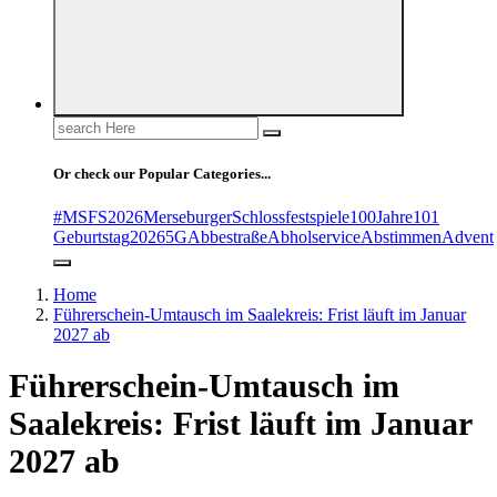
Search
for:
Or check our Popular Categories...
#MSFS2026MerseburgerSchlossfestspiele
100Jahre
101
Geburtstag
2026
5G
Abbestraße
Abholservice
Abstimmen
Advent
Home
Führerschein-Umtausch im Saalekreis: Frist läuft im Januar
2027 ab
Führerschein-Umtausch im
Saalekreis: Frist läuft im Januar
2027 ab