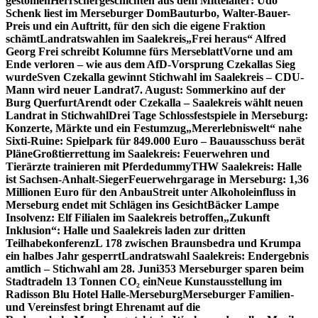
gestohlen
Herrschergeschichten aus dem Mittelalter: Udo
Schenk liest im Merseburger Dom
Bauturbo, Walter-Bauer-
Preis und ein Auftritt, für den sich die eigene Fraktion
schämt
Landratswahlen im Saalekreis
„Frei heraus“ Alfred
Georg Frei schreibt Kolumne fürs Merseblatt
Vorne und am
Ende verloren – wie aus dem AfD-Vorsprung Czekallas Sieg
wurde
Sven Czekalla gewinnt Stichwahl im Saalekreis – CDU-
Mann wird neuer Landrat
7. August: Sommerkino auf der
Burg Querfurt
Arendt oder Czekalla – Saalekreis wählt neuen
Landrat in Stichwahl
Drei Tage Schlossfestspiele in Merseburg:
Konzerte, Märkte und ein Festumzug
„Mererlebniswelt“ nahe
Sixti-Ruine: Spielpark für 849.000 Euro – Bauausschuss berät
Pläne
Großtierrettung im Saalekreis: Feuerwehren und
Tierärzte trainieren mit Pferdedummy
THW Saalekreis: Halle
ist Sachsen-Anhalt-Sieger
Feuerwehrgarage in Merseburg: 1,36
Millionen Euro für den Anbau
Streit unter Alkoholeinfluss in
Merseburg endet mit Schlägen ins Gesicht
Bäcker Lampe
Insolvenz: Elf Filialen im Saalekreis betroffen
„Zukunft
Inklusion“: Halle und Saalekreis laden zur dritten
Teilhabekonferenz
L 178 zwischen Braunsbedra und Krumpa
ein halbes Jahr gesperrt
Landratswahl Saalekreis: Endergebnis
amtlich – Stichwahl am 28. Juni
353 Merseburger sparen beim
Stadtradeln 13 Tonnen CO₂ ein
Neue Kunstausstellung im
Radisson Blu Hotel Halle-Merseburg
Merseburger Familien-
und Vereinsfest bringt Ehrenamt auf die