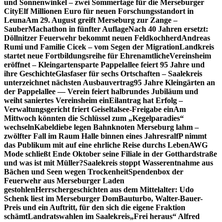
und Sonnenwinkel – zwei Sommertage für die Merseburger
City
Elf Millionen Euro für neuen Forschungsstandort in
Leuna
Am 29. August greift Merseburg zur Zange –
SauberMachathon in fünfter Auflage
Nach 40 Jahren ersetzt:
Döllnitzer Feuerwehr bekommt neuen Feldkochherd
Andreas
Rumi und Familie Cicek – vom Segen der Migration
Landkreis
startet neue Fortbildungsreihe für Ehrenamtliche
Vereinsheim
eröffnet – Kleingartensparte Pappelallee feiert 95 Jahre und
ihre Geschichte
Glasfaser für sechs Ortschaften – Saalekreis
unterzeichnet nächsten Ausbauvertrag
95 Jahre Kleingärten an
der Pappelallee — Verein feiert halbrundes Jubiläum und
weiht saniertes Vereinsheim ein
Eilantrag hat Erfolg –
Verwaltungsgericht friert Geiseltalsee-Freigabe ein
Am
Mittwoch könnten die Schlüssel zum „Kegelparadies“
wechseln
Kabeldiebe legen Bahnknoten Merseburg lahm –
zwölfter Fall im Raum Halle binnen eines Jahres
ralfP nimmt
das Publikum mit auf eine ehrliche Reise durchs Leben
AWG
Mode schließt Ende Oktober seine Filiale in der Gotthardstraße
und was ist mit Müller?
Saalekreis stoppt Wasserentnahme aus
Bächen und Seen wegen Trockenheit
Spendenbox der
Feuerwehr aus Merseburger Laden
gestohlen
Herrschergeschichten aus dem Mittelalter: Udo
Schenk liest im Merseburger Dom
Bauturbo, Walter-Bauer-
Preis und ein Auftritt, für den sich die eigene Fraktion
schämt
Landratswahlen im Saalekreis
„Frei heraus“ Alfred