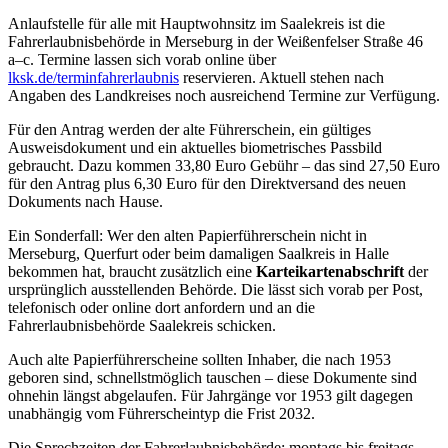
Anlaufstelle für alle mit Hauptwohnsitz im Saalekreis ist die
Fahrerlaubnisbehörde in Merseburg in der Weißenfelser Straße 46
a–c. Termine lassen sich vorab online über
lksk.de/terminfahrerlaubnis
reservieren. Aktuell stehen nach
Angaben des Landkreises noch ausreichend Termine zur Verfügung.
Für den Antrag werden der alte Führerschein, ein gültiges
Ausweisdokument und ein aktuelles biometrisches Passbild
gebraucht. Dazu kommen 33,80 Euro Gebühr – das sind 27,50 Euro
für den Antrag plus 6,30 Euro für den Direktversand des neuen
Dokuments nach Hause.
Ein Sonderfall: Wer den alten Papierführerschein nicht in
Merseburg, Querfurt oder beim damaligen Saalkreis in Halle
bekommen hat, braucht zusätzlich eine
Karteikartenabschrift
der
ursprünglich ausstellenden Behörde. Die lässt sich vorab per Post,
telefonisch oder online dort anfordern und an die
Fahrerlaubnisbehörde Saalekreis schicken.
Auch alte Papierführerscheine sollten Inhaber, die nach 1953
geboren sind, schnellstmöglich tauschen – diese Dokumente sind
ohnehin längst abgelaufen. Für Jahrgänge vor 1953 gilt dagegen
unabhängig vom Führerscheintyp die Frist 2032.
Die Sprechzeiten der Fahrerlaubnisbehörde: montags bis freitags