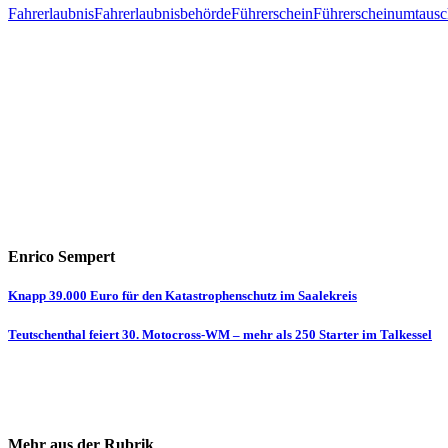
Fahrerlaubnis
Fahrerlaubnisbehörde
Führerschein
Führerscheinumtausc
Enrico Sempert
Beitragsnavigation
Knapp 39.000 Euro für den Katastrophenschutz im Saalekreis
Teutschenthal feiert 30. Motocross-WM – mehr als 250 Starter im Talkessel
Mehr aus der Rubrik