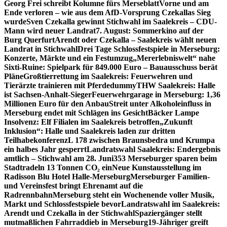
Georg Frei schreibt Kolumne fürs Merseblatt
Vorne und am
Ende verloren – wie aus dem AfD-Vorsprung Czekallas Sieg
wurde
Sven Czekalla gewinnt Stichwahl im Saalekreis – CDU-
Mann wird neuer Landrat
7. August: Sommerkino auf der
Burg Querfurt
Arendt oder Czekalla – Saalekreis wählt neuen
Landrat in Stichwahl
Drei Tage Schlossfestspiele in Merseburg:
Konzerte, Märkte und ein Festumzug
„Mererlebniswelt“ nahe
Sixti-Ruine: Spielpark für 849.000 Euro – Bauausschuss berät
Pläne
Großtierrettung im Saalekreis: Feuerwehren und
Tierärzte trainieren mit Pferdedummy
THW Saalekreis: Halle
ist Sachsen-Anhalt-Sieger
Feuerwehrgarage in Merseburg: 1,36
Millionen Euro für den Anbau
Streit unter Alkoholeinfluss in
Merseburg endet mit Schlägen ins Gesicht
Bäcker Lampe
Insolvenz: Elf Filialen im Saalekreis betroffen
„Zukunft
Inklusion“: Halle und Saalekreis laden zur dritten
Teilhabekonferenz
L 178 zwischen Braunsbedra und Krumpa
ein halbes Jahr gesperrt
Landratswahl Saalekreis: Endergebnis
amtlich – Stichwahl am 28. Juni
353 Merseburger sparen beim
Stadtradeln 13 Tonnen CO₂ ein
Neue Kunstausstellung im
Radisson Blu Hotel Halle-Merseburg
Merseburger Familien-
und Vereinsfest bringt Ehrenamt auf die
Radrennbahn
Merseburg steht ein Wochenende voller Musik,
Markt und Schlossfestspiele bevor
Landratswahl im Saalekreis:
Arendt und Czekalla in der Stichwahl
Spaziergänger stellt
mutmaßlichen Fahrraddieb in Merseburg
19-Jähriger greift