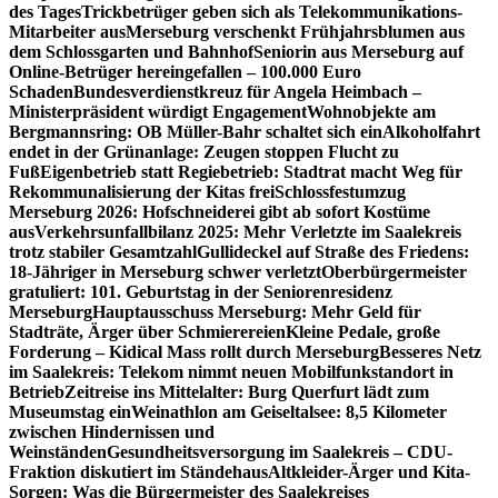
des Tages
Trickbetrüger geben sich als Telekommunikations-
Mitarbeiter aus
Merseburg verschenkt Frühjahrsblumen aus
dem Schlossgarten und Bahnhof
Seniorin aus Merseburg auf
Online-Betrüger hereingefallen – 100.000 Euro
Schaden
Bundesverdienstkreuz für Angela Heimbach –
Ministerpräsident würdigt Engagement
Wohnobjekte am
Bergmannsring: OB Müller-Bahr schaltet sich ein
Alkoholfahrt
endet in der Grünanlage: Zeugen stoppen Flucht zu
Fuß
Eigenbetrieb statt Regiebetrieb: Stadtrat macht Weg für
Rekommunalisierung der Kitas frei
Schlossfestumzug
Merseburg 2026: Hofschneiderei gibt ab sofort Kostüme
aus
Verkehrsunfallbilanz 2025: Mehr Verletzte im Saalekreis
trotz stabiler Gesamtzahl
Gullideckel auf Straße des Friedens:
18-Jähriger in Merseburg schwer verletzt
Oberbürgermeister
gratuliert: 101. Geburtstag in der Seniorenresidenz
Merseburg
Hauptausschuss Merseburg: Mehr Geld für
Stadträte, Ärger über Schmierereien
Kleine Pedale, große
Forderung – Kidical Mass rollt durch Merseburg
Besseres Netz
im Saalekreis: Telekom nimmt neuen Mobilfunkstandort in
Betrieb
Zeitreise ins Mittelalter: Burg Querfurt lädt zum
Museumstag ein
Weinathlon am Geiseltalsee: 8,5 Kilometer
zwischen Hindernissen und
Weinständen
Gesundheitsversorgung im Saalekreis – CDU-
Fraktion diskutiert im Ständehaus
Altkleider-Ärger und Kita-
Sorgen: Was die Bürgermeister des Saalekreises