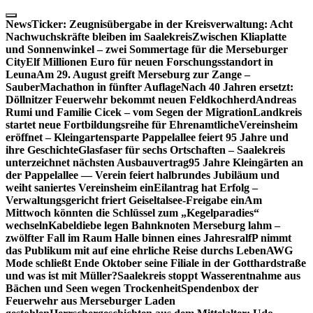
Skip
to
NewsTicker:
Zeugnisübergabe in der Kreisverwaltung: Acht
content
Nachwuchskräfte bleiben im Saalekreis
Zwischen Kliaplatte
und Sonnenwinkel – zwei Sommertage für die Merseburger
City
Elf Millionen Euro für neuen Forschungsstandort in
Leuna
Am 29. August greift Merseburg zur Zange –
SauberMachathon in fünfter Auflage
Nach 40 Jahren ersetzt:
Döllnitzer Feuerwehr bekommt neuen Feldkochherd
Andreas
Rumi und Familie Cicek – vom Segen der Migration
Landkreis
startet neue Fortbildungsreihe für Ehrenamtliche
Vereinsheim
eröffnet – Kleingartensparte Pappelallee feiert 95 Jahre und
ihre Geschichte
Glasfaser für sechs Ortschaften – Saalekreis
unterzeichnet nächsten Ausbauvertrag
95 Jahre Kleingärten an
der Pappelallee — Verein feiert halbrundes Jubiläum und
weiht saniertes Vereinsheim ein
Eilantrag hat Erfolg –
Verwaltungsgericht friert Geiseltalsee-Freigabe ein
Am
Mittwoch könnten die Schlüssel zum „Kegelparadies“
wechseln
Kabeldiebe legen Bahnknoten Merseburg lahm –
zwölfter Fall im Raum Halle binnen eines Jahres
ralfP nimmt
das Publikum mit auf eine ehrliche Reise durchs Leben
AWG
Mode schließt Ende Oktober seine Filiale in der Gotthardstraße
und was ist mit Müller?
Saalekreis stoppt Wasserentnahme aus
Bächen und Seen wegen Trockenheit
Spendenbox der
Feuerwehr aus Merseburger Laden