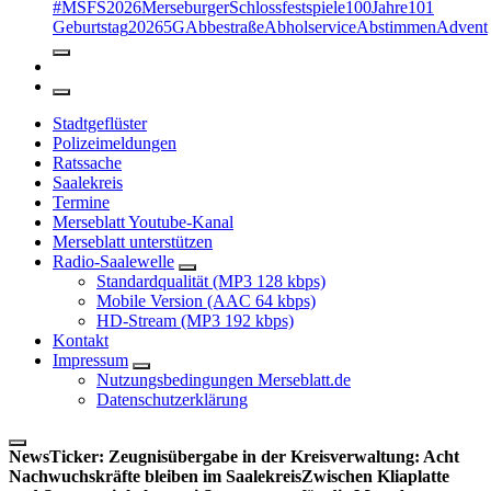
#MSFS2026MerseburgerSchlossfestspiele
100Jahre
101
Geburtstag
2026
5G
Abbestraße
Abholservice
Abstimmen
Advent
Stadtgeflüster
Polizeimeldungen
Ratssache
Saalekreis
Termine
Merseblatt Youtube-Kanal
Merseblatt unterstützen
Radio-Saalewelle
Standardqualität (MP3 128 kbps)
Mobile Version (AAC 64 kbps)
HD-Stream (MP3 192 kbps)
Kontakt
Impressum
Nutzungsbedingungen Merseblatt.de
Datenschutzerklärung
NewsTicker:
Zeugnisübergabe in der Kreisverwaltung: Acht
Nachwuchskräfte bleiben im Saalekreis
Zwischen Kliaplatte