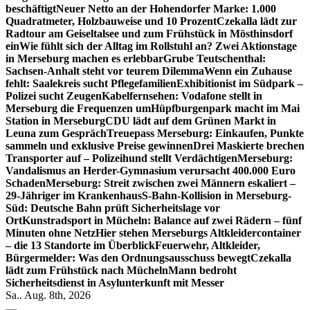
beschäftigt
Neuer Netto an der Hohendorfer Marke: 1.000
Quadratmeter, Holzbauweise und 10 Prozent
Czekalla lädt zur
Radtour am Geiseltalsee und zum Frühstück in Mösthinsdorf
ein
Wie fühlt sich der Alltag im Rollstuhl an? Zwei Aktionstage
in Merseburg machen es erlebbar
Grube Teutschenthal:
Sachsen-Anhalt steht vor teurem Dilemma
Wenn ein Zuhause
fehlt: Saalekreis sucht Pflegefamilien
Exhibitionist im Südpark –
Polizei sucht Zeugen
Kabelfernsehen: Vodafone stellt in
Merseburg die Frequenzen um
Hüpfburgenpark macht im Mai
Station in Merseburg
CDU lädt auf dem Grünen Markt in
Leuna zum Gespräch
Treuepass Merseburg: Einkaufen, Punkte
sammeln und exklusive Preise gewinnen
Drei Maskierte brechen
Transporter auf – Polizeihund stellt Verdächtigen
Merseburg:
Vandalismus an Herder-Gymnasium verursacht 400.000 Euro
Schaden
Merseburg: Streit zwischen zwei Männern eskaliert –
29-Jähriger im Krankenhaus
S-Bahn-Kollision in Merseburg-
Süd: Deutsche Bahn prüft Sicherheitslage vor
Ort
Kunstradsport in Mücheln: Balance auf zwei Rädern – fünf
Minuten ohne Netz
Hier stehen Merseburgs Altkleidercontainer
– die 13 Standorte im Überblick
Feuerwehr, Altkleider,
Bürgermelder: Was den Ordnungsausschuss bewegt
Czekalla
lädt zum Frühstück nach Mücheln
Mann bedroht
Sicherheitsdienst in Asylunterkunft mit Messer
Sa.. Aug. 8th, 2026