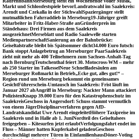
Radrennbahn
Merseburg steht ein Wochenende voller Musik,
Markt und Schlossfestspiele bevor
Landratswahl im Saalekreis:
Arendt und Czekalla in der Stichwahl
Spaziergänger stellt
mutmaßlichen Fahrraddieb in Merseburg
19-Jähriger greift
Mitarbeiter in Fritz-Haber-Straße an
Gründerpreis im
Ständehaus: Drei Firmen aus dem Saalekreis
ausgezeichnet
Merseblatt und Radio Saalewelle starten
Medienpartnerschaft
Sanierung an der Bahnbrücke:
Geiseltalstraße bleibt bis Spätsommer dicht
34.000 Euro futsch:
Bank stoppt Anlagebetrug an Merseburger Paar
Saalekreis
zieht mit mehr als 400 Teilnehmern zum Sachsen-Anhalt-Tag
nach Bernburg
Teutschenthal feiert 30. Motocross-WM – mehr
als 250 Starter im Talkessel
Neue Schnellladesäulen am
Merseburger Roßmarkt in Betrieb
„Ecke gut, alles gut!“ –
Region rund um Merseburg bekommt ein gemeinsames
Gesicht
Führerschein-Umtausch im Saalekreis: Frist läuft im
Januar 2027 ab
Angriff in Merseburg: Nackter Mann attackiert
Polizisten
Knapp 39.000 Euro für den Katastrophenschutz im
Saalekreis
Geschoss in Angersdorf: Schuss stammt vermutlich
von einem Jäger
Disziplinarverfahren gegen AfD-
Landratskandidat Uwe Arendt eingeleitet
Höhere Taxipreise im
Saalekreis und in Halle ab 1. Juni
Nordteil des Geiseltalsees
freigegeben – Kitesurfen jetzt erlaubt
Verfolgungsfahrt endet im
Fluss – Männer hatten Kupferkabel geladen
Geschoss
durchschlägt mehrere Türen in Einfamilienhaus
Döner-Voting