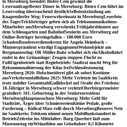
in Merseburg beendet: Bistro Cem gewinnt die
Leserumfrage
Bester Döner in Merseburg: Bistro Cem führt im
Leservoting überraschend deutlich
Selbstentzündung am
Knapendorfer Weg: Feuerwehreinsatz in Merseburg
Leserfoto
des Tages
Trickbetrüger geben sich als Telekommunikations-
Mitarbeiter aus
Merseburg verschenkt Frühjahrsblumen aus
dem Schlossgarten und Bahnhof
Seniorin aus Merseburg auf
Online-Betrüger hereingefallen – 100.000 Euro
Schaden
Bundesverdienstkreuz für Angela Heimbach –
Ministerpräsident würdigt Engagement
Wohnobjekte am
Bergmannsring: OB Müller-Bahr schaltet sich ein
Alkoholfahrt
endet in der Grünanlage: Zeugen stoppen Flucht zu
Fuß
Eigenbetrieb statt Regiebetrieb: Stadtrat macht Weg für
Rekommunalisierung der Kitas frei
Schlossfestumzug
Merseburg 2026: Hofschneiderei gibt ab sofort Kostüme
aus
Verkehrsunfallbilanz 2025: Mehr Verletzte im Saalekreis
trotz stabiler Gesamtzahl
Gullideckel auf Straße des Friedens:
18-Jähriger in Merseburg schwer verletzt
Oberbürgermeister
gratuliert: 101. Geburtstag in der Seniorenresidenz
Merseburg
Hauptausschuss Merseburg: Mehr Geld für
Stadträte, Ärger über Schmierereien
Kleine Pedale, große
Forderung – Kidical Mass rollt durch Merseburg
Besseres Netz
im Saalekreis: Telekom nimmt neuen Mobilfunkstandort in
Betrieb
Zeitreise ins Mittelalter: Burg Querfurt lädt zum
Museumstag ein
Weinathlon am Geiseltalsee: 8,5 Kilometer