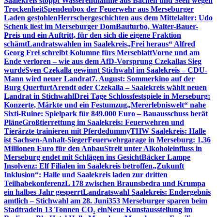
Saalekreis stoppt Wasserentnahme aus Bächen und Seen wegen
Trockenheit
Spendenbox der Feuerwehr aus Merseburger
Laden gestohlen
Herrschergeschichten aus dem Mittelalter: Udo
Schenk liest im Merseburger Dom
Bauturbo, Walter-Bauer-
Preis und ein Auftritt, für den sich die eigene Fraktion
schämt
Landratswahlen im Saalekreis
„Frei heraus“ Alfred
Georg Frei schreibt Kolumne fürs Merseblatt
Vorne und am
Ende verloren – wie aus dem AfD-Vorsprung Czekallas Sieg
wurde
Sven Czekalla gewinnt Stichwahl im Saalekreis – CDU-
Mann wird neuer Landrat
7. August: Sommerkino auf der
Burg Querfurt
Arendt oder Czekalla – Saalekreis wählt neuen
Landrat in Stichwahl
Drei Tage Schlossfestspiele in Merseburg:
Konzerte, Märkte und ein Festumzug
„Mererlebniswelt“ nahe
Sixti-Ruine: Spielpark für 849.000 Euro – Bauausschuss berät
Pläne
Großtierrettung im Saalekreis: Feuerwehren und
Tierärzte trainieren mit Pferdedummy
THW Saalekreis: Halle
ist Sachsen-Anhalt-Sieger
Feuerwehrgarage in Merseburg: 1,36
Millionen Euro für den Anbau
Streit unter Alkoholeinfluss in
Merseburg endet mit Schlägen ins Gesicht
Bäcker Lampe
Insolvenz: Elf Filialen im Saalekreis betroffen
„Zukunft
Inklusion“: Halle und Saalekreis laden zur dritten
Teilhabekonferenz
L 178 zwischen Braunsbedra und Krumpa
ein halbes Jahr gesperrt
Landratswahl Saalekreis: Endergebnis
amtlich – Stichwahl am 28. Juni
353 Merseburger sparen beim
Stadtradeln 13 Tonnen CO₂ ein
Neue Kunstausstellung im