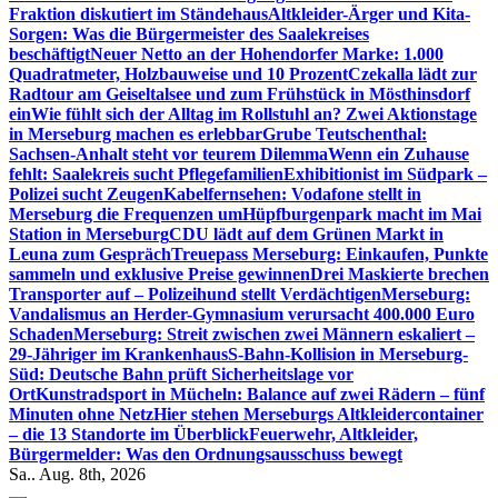
Fraktion diskutiert im Ständehaus
Altkleider-Ärger und Kita-
Sorgen: Was die Bürgermeister des Saalekreises
beschäftigt
Neuer Netto an der Hohendorfer Marke: 1.000
Quadratmeter, Holzbauweise und 10 Prozent
Czekalla lädt zur
Radtour am Geiseltalsee und zum Frühstück in Mösthinsdorf
ein
Wie fühlt sich der Alltag im Rollstuhl an? Zwei Aktionstage
in Merseburg machen es erlebbar
Grube Teutschenthal:
Sachsen-Anhalt steht vor teurem Dilemma
Wenn ein Zuhause
fehlt: Saalekreis sucht Pflegefamilien
Exhibitionist im Südpark –
Polizei sucht Zeugen
Kabelfernsehen: Vodafone stellt in
Merseburg die Frequenzen um
Hüpfburgenpark macht im Mai
Station in Merseburg
CDU lädt auf dem Grünen Markt in
Leuna zum Gespräch
Treuepass Merseburg: Einkaufen, Punkte
sammeln und exklusive Preise gewinnen
Drei Maskierte brechen
Transporter auf – Polizeihund stellt Verdächtigen
Merseburg:
Vandalismus an Herder-Gymnasium verursacht 400.000 Euro
Schaden
Merseburg: Streit zwischen zwei Männern eskaliert –
29-Jähriger im Krankenhaus
S-Bahn-Kollision in Merseburg-
Süd: Deutsche Bahn prüft Sicherheitslage vor
Ort
Kunstradsport in Mücheln: Balance auf zwei Rädern – fünf
Minuten ohne Netz
Hier stehen Merseburgs Altkleidercontainer
– die 13 Standorte im Überblick
Feuerwehr, Altkleider,
Bürgermelder: Was den Ordnungsausschuss bewegt
Sa.. Aug. 8th, 2026