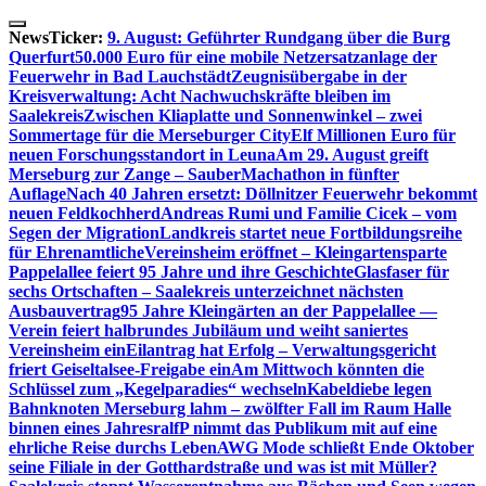
Skip
to
NewsTicker:
9. August: Geführter Rundgang über die Burg
content
Querfurt
50.000 Euro für eine mobile Netzersatzanlage der
Feuerwehr in Bad Lauchstädt
Zeugnisübergabe in der
Kreisverwaltung: Acht Nachwuchskräfte bleiben im
Saalekreis
Zwischen Kliaplatte und Sonnenwinkel – zwei
Sommertage für die Merseburger City
Elf Millionen Euro für
neuen Forschungsstandort in Leuna
Am 29. August greift
Merseburg zur Zange – SauberMachathon in fünfter
Auflage
Nach 40 Jahren ersetzt: Döllnitzer Feuerwehr bekommt
neuen Feldkochherd
Andreas Rumi und Familie Cicek – vom
Segen der Migration
Landkreis startet neue Fortbildungsreihe
für Ehrenamtliche
Vereinsheim eröffnet – Kleingartensparte
Pappelallee feiert 95 Jahre und ihre Geschichte
Glasfaser für
sechs Ortschaften – Saalekreis unterzeichnet nächsten
Ausbauvertrag
95 Jahre Kleingärten an der Pappelallee —
Verein feiert halbrundes Jubiläum und weiht saniertes
Vereinsheim ein
Eilantrag hat Erfolg – Verwaltungsgericht
friert Geiseltalsee-Freigabe ein
Am Mittwoch könnten die
Schlüssel zum „Kegelparadies“ wechseln
Kabeldiebe legen
Bahnknoten Merseburg lahm – zwölfter Fall im Raum Halle
binnen eines Jahres
ralfP nimmt das Publikum mit auf eine
ehrliche Reise durchs Leben
AWG Mode schließt Ende Oktober
seine Filiale in der Gotthardstraße und was ist mit Müller?