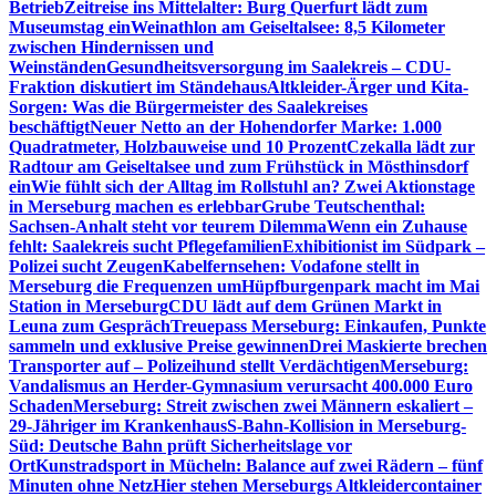
Betrieb
Zeitreise ins Mittelalter: Burg Querfurt lädt zum
Museumstag ein
Weinathlon am Geiseltalsee: 8,5 Kilometer
zwischen Hindernissen und
Weinständen
Gesundheitsversorgung im Saalekreis – CDU-
Fraktion diskutiert im Ständehaus
Altkleider-Ärger und Kita-
Sorgen: Was die Bürgermeister des Saalekreises
beschäftigt
Neuer Netto an der Hohendorfer Marke: 1.000
Quadratmeter, Holzbauweise und 10 Prozent
Czekalla lädt zur
Radtour am Geiseltalsee und zum Frühstück in Mösthinsdorf
ein
Wie fühlt sich der Alltag im Rollstuhl an? Zwei Aktionstage
in Merseburg machen es erlebbar
Grube Teutschenthal:
Sachsen-Anhalt steht vor teurem Dilemma
Wenn ein Zuhause
fehlt: Saalekreis sucht Pflegefamilien
Exhibitionist im Südpark –
Polizei sucht Zeugen
Kabelfernsehen: Vodafone stellt in
Merseburg die Frequenzen um
Hüpfburgenpark macht im Mai
Station in Merseburg
CDU lädt auf dem Grünen Markt in
Leuna zum Gespräch
Treuepass Merseburg: Einkaufen, Punkte
sammeln und exklusive Preise gewinnen
Drei Maskierte brechen
Transporter auf – Polizeihund stellt Verdächtigen
Merseburg:
Vandalismus an Herder-Gymnasium verursacht 400.000 Euro
Schaden
Merseburg: Streit zwischen zwei Männern eskaliert –
29-Jähriger im Krankenhaus
S-Bahn-Kollision in Merseburg-
Süd: Deutsche Bahn prüft Sicherheitslage vor
Ort
Kunstradsport in Mücheln: Balance auf zwei Rädern – fünf
Minuten ohne Netz
Hier stehen Merseburgs Altkleidercontainer