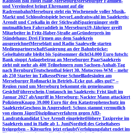
Radisson Blu Hotel Halle-Merseburg
Merseburger Familien-
und Vereinsfest bringt Ehrenamt auf die
Radrennbahn
Merseburg steht ein Wochenende voller Musik,
Markt und Schlossfestspiele bevor
Landratswahl im Saalekreis:
Arendt und Czekalla in der Stichwahl
Spaziergänger stellt
mutmaßlichen Fahrraddieb in Merseburg
19-Jähriger greift
Mitarbeiter in Fritz-Haber-Straße an
Gründerpreis im
Ständehaus: Drei Firmen aus dem Saalekreis
ausgezeichnet
Merseblatt und Radio Saalewelle starten
Medienpartnerschaft
Sanierung an der Bahnbrücke:
Geiseltalstraße bleibt bis Spätsommer dicht
34.000 Euro futsch:
Bank stoppt Anlagebetrug an Merseburger Paar
Saalekreis
zieht mit mehr als 400 Teilnehmern zum Sachsen-Anhalt-Tag
nach Bernburg
Teutschenthal feiert 30. Motocross-WM – mehr
als 250 Starter im Talkessel
Neue Schnellladesäulen am
Merseburger Roßmarkt in Betrieb
„Ecke gut, alles gut!“ –
Region rund um Merseburg bekommt ein gemeinsames
Gesicht
Führerschein-Umtausch im Saalekreis: Frist läuft im
Januar 2027 ab
Angriff in Merseburg: Nackter Mann attackiert
Polizisten
Knapp 39.000 Euro für den Katastrophenschutz im
Saalekreis
Geschoss in Angersdorf: Schuss stammt vermutlich
von einem Jäger
Disziplinarverfahren gegen AfD-
Landratskandidat Uwe Arendt eingeleitet
Höhere Taxipreise im
Saalekreis und in Halle ab 1. Juni
Nordteil des Geiseltalsees
freigegeben – Kitesurfen jetzt erlaubt
Verfolgungsfahrt endet im