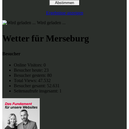
Ergebnisse anzeigen
Wird geladen ...
Wetter für Merseburg
Besucher
Online Visitors:
0
Besucher heute:
23
Besucher gestern:
80
Total Views:
47.532
Besucher gesamt:
52.631
Seitenaufrufe insgesamt:
1