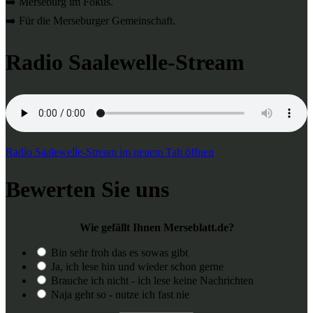
➡️ Merseburg im Fokus.
➡️ Für die Merseburger Gemeinschaft.
Radio Saalewelle-Stream
Radio Saalewelle-Stream im neuem Tab öffnen
Bewerten Sie uns
Wie gefällt Ihnen Merseblatt.de?
Bin sehr froh das es sowas gibt
Ja, ich lese hin und wieder schon gerne
Brauche ich nicht - ich lese keine Nachrichten
Naja geht so - nutze ich fast nie