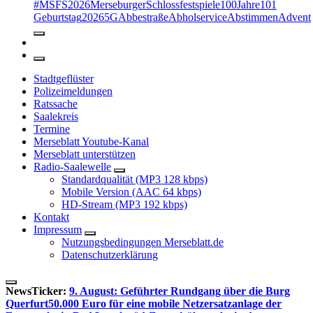
#MSFS2026MerseburgerSchlossfestspiele
100Jahre
101
Geburtstag
2026
5G
Abbestraße
Abholservice
Abstimmen
Advent
Stadtgeflüster
Polizeimeldungen
Ratssache
Saalekreis
Termine
Merseblatt Youtube-Kanal
Merseblatt unterstützen
Radio-Saalewelle
Standardqualität (MP3 128 kbps)
Mobile Version (AAC 64 kbps)
HD-Stream (MP3 192 kbps)
Kontakt
Impressum
Nutzungsbedingungen Merseblatt.de
Datenschutzerklärung
NewsTicker:
9. August: Geführter Rundgang über die Burg
Querfurt
50.000 Euro für eine mobile Netzersatzanlage der