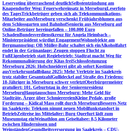
Leservoting überraschend deutlich
Selbstentzündung am
Knapendorfer Weg: Feuerwehreinsatz in Merseburg
Leserfoto
des Tages
Trickbetrüger geben sich als Telekommunikations-
Mitarbeiter aus
Merseburg verschenkt Frühjahrsblumen aus
dem Schlossgarten und Bahnhof
Seniorin aus Merseburg auf
Online-Betrüger hereingefallen – 100.000 Euro
Schaden
Bundesverdienstkreuz für Angela Heimbach –
Ministerpräsident würdigt Engagement
Wohnobjekte am
Bergmannsring: OB Müller-Bahr schaltet sich ein
Alkoholfahrt
endet in der Grünanlage: Zeugen stoppen Flucht zu
Fuß
Eigenbetrieb statt Regiebetrieb: Stadtrat macht Weg für
Rekommunalisierung der Kitas frei
Schlossfestumzug
Merseburg 2026: Hofschneiderei gibt ab sofort Kostüme
aus
Verkehrsunfallbilanz 2025: Mehr Verletzte im Saalekreis
trotz stabiler Gesamtzahl
Gullideckel auf Straße des Friedens:
18-Jähriger in Merseburg schwer verletzt
Oberbürgermeister
gratuliert: 101. Geburtstag in der Seniorenresidenz
Merseburg
Hauptausschuss Merseburg: Mehr Geld für
Stadträte, Ärger über Schmierereien
Kleine Pedale, große
Forderung – Kidical Mass rollt durch Merseburg
Besseres Netz
im Saalekreis: Telekom nimmt neuen Mobilfunkstandort in
Betrieb
Zeitreise ins Mittelalter: Burg Querfurt lädt zum
Museumstag ein
Weinathlon am Geiseltalsee: 8,5 Kilometer
zwischen Hindernissen und
Weinständen
Gesundheitsversorgung im Saalekreis – CDU-