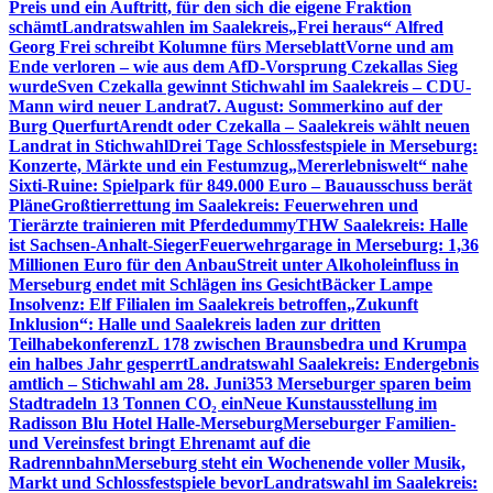
Preis und ein Auftritt, für den sich die eigene Fraktion
schämt
Landratswahlen im Saalekreis
„Frei heraus“ Alfred
Georg Frei schreibt Kolumne fürs Merseblatt
Vorne und am
Ende verloren – wie aus dem AfD-Vorsprung Czekallas Sieg
wurde
Sven Czekalla gewinnt Stichwahl im Saalekreis – CDU-
Mann wird neuer Landrat
7. August: Sommerkino auf der
Burg Querfurt
Arendt oder Czekalla – Saalekreis wählt neuen
Landrat in Stichwahl
Drei Tage Schlossfestspiele in Merseburg:
Konzerte, Märkte und ein Festumzug
„Mererlebniswelt“ nahe
Sixti-Ruine: Spielpark für 849.000 Euro – Bauausschuss berät
Pläne
Großtierrettung im Saalekreis: Feuerwehren und
Tierärzte trainieren mit Pferdedummy
THW Saalekreis: Halle
ist Sachsen-Anhalt-Sieger
Feuerwehrgarage in Merseburg: 1,36
Millionen Euro für den Anbau
Streit unter Alkoholeinfluss in
Merseburg endet mit Schlägen ins Gesicht
Bäcker Lampe
Insolvenz: Elf Filialen im Saalekreis betroffen
„Zukunft
Inklusion“: Halle und Saalekreis laden zur dritten
Teilhabekonferenz
L 178 zwischen Braunsbedra und Krumpa
ein halbes Jahr gesperrt
Landratswahl Saalekreis: Endergebnis
amtlich – Stichwahl am 28. Juni
353 Merseburger sparen beim
Stadtradeln 13 Tonnen CO₂ ein
Neue Kunstausstellung im
Radisson Blu Hotel Halle-Merseburg
Merseburger Familien-
und Vereinsfest bringt Ehrenamt auf die
Radrennbahn
Merseburg steht ein Wochenende voller Musik,
Markt und Schlossfestspiele bevor
Landratswahl im Saalekreis: