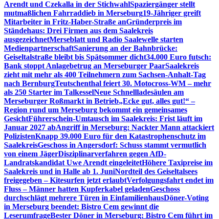
Arendt und Czekalla in der Stichwahl
Spaziergänger stellt
mutmaßlichen Fahrraddieb in Merseburg
19-Jähriger greift
Mitarbeiter in Fritz-Haber-Straße an
Gründerpreis im
Ständehaus: Drei Firmen aus dem Saalekreis
ausgezeichnet
Merseblatt und Radio Saalewelle starten
Medienpartnerschaft
Sanierung an der Bahnbrücke:
Geiseltalstraße bleibt bis Spätsommer dicht
34.000 Euro futsch:
Bank stoppt Anlagebetrug an Merseburger Paar
Saalekreis
zieht mit mehr als 400 Teilnehmern zum Sachsen-Anhalt-Tag
nach Bernburg
Teutschenthal feiert 30. Motocross-WM – mehr
als 250 Starter im Talkessel
Neue Schnellladesäulen am
Merseburger Roßmarkt in Betrieb
„Ecke gut, alles gut!“ –
Region rund um Merseburg bekommt ein gemeinsames
Gesicht
Führerschein-Umtausch im Saalekreis: Frist läuft im
Januar 2027 ab
Angriff in Merseburg: Nackter Mann attackiert
Polizisten
Knapp 39.000 Euro für den Katastrophenschutz im
Saalekreis
Geschoss in Angersdorf: Schuss stammt vermutlich
von einem Jäger
Disziplinarverfahren gegen AfD-
Landratskandidat Uwe Arendt eingeleitet
Höhere Taxipreise im
Saalekreis und in Halle ab 1. Juni
Nordteil des Geiseltalsees
freigegeben – Kitesurfen jetzt erlaubt
Verfolgungsfahrt endet im
Fluss – Männer hatten Kupferkabel geladen
Geschoss
durchschlägt mehrere Türen in Einfamilienhaus
Döner-Voting
in Merseburg beendet: Bistro Cem gewinnt die
Leserumfrage
Bester Döner in Merseburg: Bistro Cem führt im