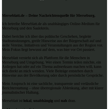
Merseblatt.de – Deine Nachrichtenquelle für Merseburg.
Ich betreibe Merseblatt.de als unabhängiges Online-Medium für
Merseburg und den Saalekreis.
Dabei berichte ich über das politische Geschehen, begleite
Stadtratssitzungen, greife Hinweise aus der Bürgerschaft auf und
stelle Vereine, Initiativen und Veranstaltungen aus der Region vor.
Mein Fokus liegt bewusst auf dem, was hier vor Ort passiert.
Merseblatt versteht sich als Plattform für die Menschen in
Merseburg und Umgebung. Wer einen Termin teilen möchte, ein
Anliegen hat oder auf ein Thema aufmerksam machen will, kann
sich direkt an mich wenden. Viele Beiträge entstehen durch
Hinweise aus der Bevölkerung oder durch persönliche Gespräche.
Mein Anspruch ist eine sachliche, transparente und verlässliche
Berichterstattung – ohne überregionale Ablenkung, aber mit klarer
journalistischer Haltung.
Merseblatt ist
lokal
,
unabhängig
und
nah
dran.