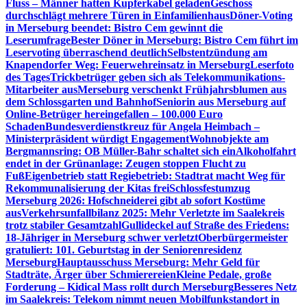
Fluss – Männer hatten Kupferkabel geladen
Geschoss
durchschlägt mehrere Türen in Einfamilienhaus
Döner-Voting
in Merseburg beendet: Bistro Cem gewinnt die
Leserumfrage
Bester Döner in Merseburg: Bistro Cem führt im
Leservoting überraschend deutlich
Selbstentzündung am
Knapendorfer Weg: Feuerwehreinsatz in Merseburg
Leserfoto
des Tages
Trickbetrüger geben sich als Telekommunikations-
Mitarbeiter aus
Merseburg verschenkt Frühjahrsblumen aus
dem Schlossgarten und Bahnhof
Seniorin aus Merseburg auf
Online-Betrüger hereingefallen – 100.000 Euro
Schaden
Bundesverdienstkreuz für Angela Heimbach –
Ministerpräsident würdigt Engagement
Wohnobjekte am
Bergmannsring: OB Müller-Bahr schaltet sich ein
Alkoholfahrt
endet in der Grünanlage: Zeugen stoppen Flucht zu
Fuß
Eigenbetrieb statt Regiebetrieb: Stadtrat macht Weg für
Rekommunalisierung der Kitas frei
Schlossfestumzug
Merseburg 2026: Hofschneiderei gibt ab sofort Kostüme
aus
Verkehrsunfallbilanz 2025: Mehr Verletzte im Saalekreis
trotz stabiler Gesamtzahl
Gullideckel auf Straße des Friedens:
18-Jähriger in Merseburg schwer verletzt
Oberbürgermeister
gratuliert: 101. Geburtstag in der Seniorenresidenz
Merseburg
Hauptausschuss Merseburg: Mehr Geld für
Stadträte, Ärger über Schmierereien
Kleine Pedale, große
Forderung – Kidical Mass rollt durch Merseburg
Besseres Netz
im Saalekreis: Telekom nimmt neuen Mobilfunkstandort in