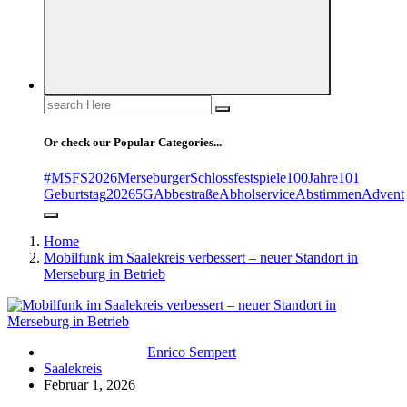
Search
for:
Or check our Popular Categories...
#MSFS2026MerseburgerSchlossfestspiele
100Jahre
101
Geburtstag
2026
5G
Abbestraße
Abholservice
Abstimmen
Advent
Home
Mobilfunk im Saalekreis verbessert – neuer Standort in
Merseburg in Betrieb
Enrico Sempert
Saalekreis
Februar 1, 2026