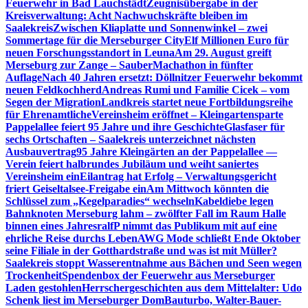
Feuerwehr in Bad Lauchstädt
Zeugnisübergabe in der
Kreisverwaltung: Acht Nachwuchskräfte bleiben im
Saalekreis
Zwischen Kliaplatte und Sonnenwinkel – zwei
Sommertage für die Merseburger City
Elf Millionen Euro für
neuen Forschungsstandort in Leuna
Am 29. August greift
Merseburg zur Zange – SauberMachathon in fünfter
Auflage
Nach 40 Jahren ersetzt: Döllnitzer Feuerwehr bekommt
neuen Feldkochherd
Andreas Rumi und Familie Cicek – vom
Segen der Migration
Landkreis startet neue Fortbildungsreihe
für Ehrenamtliche
Vereinsheim eröffnet – Kleingartensparte
Pappelallee feiert 95 Jahre und ihre Geschichte
Glasfaser für
sechs Ortschaften – Saalekreis unterzeichnet nächsten
Ausbauvertrag
95 Jahre Kleingärten an der Pappelallee —
Verein feiert halbrundes Jubiläum und weiht saniertes
Vereinsheim ein
Eilantrag hat Erfolg – Verwaltungsgericht
friert Geiseltalsee-Freigabe ein
Am Mittwoch könnten die
Schlüssel zum „Kegelparadies“ wechseln
Kabeldiebe legen
Bahnknoten Merseburg lahm – zwölfter Fall im Raum Halle
binnen eines Jahres
ralfP nimmt das Publikum mit auf eine
ehrliche Reise durchs Leben
AWG Mode schließt Ende Oktober
seine Filiale in der Gotthardstraße und was ist mit Müller?
Saalekreis stoppt Wasserentnahme aus Bächen und Seen wegen
Trockenheit
Spendenbox der Feuerwehr aus Merseburger
Laden gestohlen
Herrschergeschichten aus dem Mittelalter: Udo
Schenk liest im Merseburger Dom
Bauturbo, Walter-Bauer-