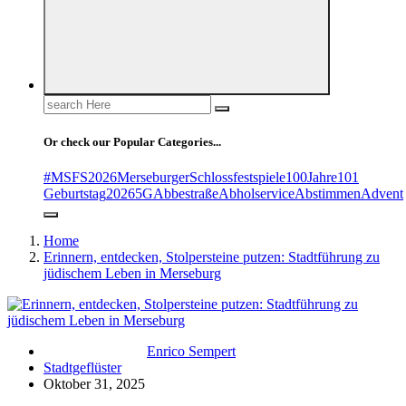
Search
for:
Or check our Popular Categories...
#MSFS2026MerseburgerSchlossfestspiele
100Jahre
101
Geburtstag
2026
5G
Abbestraße
Abholservice
Abstimmen
Advent
Home
Erinnern, entdecken, Stolpersteine putzen: Stadtführung zu
jüdischem Leben in Merseburg
Enrico Sempert
Stadtgeflüster
Oktober 31, 2025