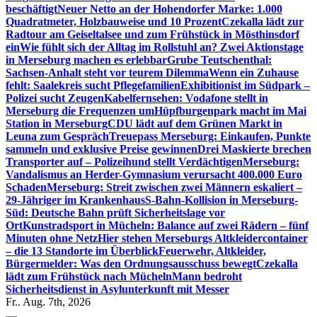
beschäftigt
Neuer Netto an der Hohendorfer Marke: 1.000
Quadratmeter, Holzbauweise und 10 Prozent
Czekalla lädt zur
Radtour am Geiseltalsee und zum Frühstück in Mösthinsdorf
ein
Wie fühlt sich der Alltag im Rollstuhl an? Zwei Aktionstage
in Merseburg machen es erlebbar
Grube Teutschenthal:
Sachsen-Anhalt steht vor teurem Dilemma
Wenn ein Zuhause
fehlt: Saalekreis sucht Pflegefamilien
Exhibitionist im Südpark –
Polizei sucht Zeugen
Kabelfernsehen: Vodafone stellt in
Merseburg die Frequenzen um
Hüpfburgenpark macht im Mai
Station in Merseburg
CDU lädt auf dem Grünen Markt in
Leuna zum Gespräch
Treuepass Merseburg: Einkaufen, Punkte
sammeln und exklusive Preise gewinnen
Drei Maskierte brechen
Transporter auf – Polizeihund stellt Verdächtigen
Merseburg:
Vandalismus an Herder-Gymnasium verursacht 400.000 Euro
Schaden
Merseburg: Streit zwischen zwei Männern eskaliert –
29-Jähriger im Krankenhaus
S-Bahn-Kollision in Merseburg-
Süd: Deutsche Bahn prüft Sicherheitslage vor
Ort
Kunstradsport in Mücheln: Balance auf zwei Rädern – fünf
Minuten ohne Netz
Hier stehen Merseburgs Altkleidercontainer
– die 13 Standorte im Überblick
Feuerwehr, Altkleider,
Bürgermelder: Was den Ordnungsausschuss bewegt
Czekalla
lädt zum Frühstück nach Mücheln
Mann bedroht
Sicherheitsdienst in Asylunterkunft mit Messer
Fr.. Aug. 7th, 2026