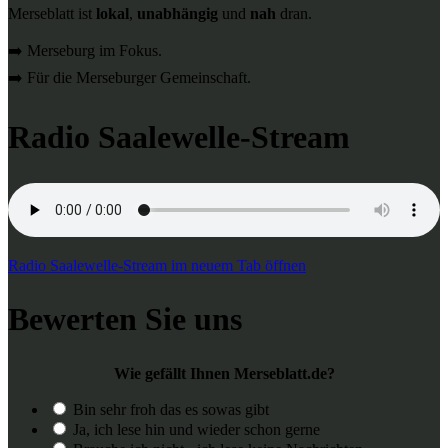
Merseblatt ist
lokal
,
unabhängig
und
nah
dran.
➡️ Merseburg im Fokus.
➡️ Für die Merseburger Gemeinschaft.
Radio Saalewelle-Stream
Radio Saalewelle-Stream im neuem Tab öffnen
Bewerten Sie uns
Wie gefällt Ihnen Merseblatt.de?
Bin sehr froh das es sowas gibt
Ja, ich lese hin und wieder schon gerne