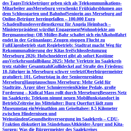
des Tages
Trickbetrüger geben sich als Telekommunikations-
Mitarbeiter aus
Merseburg verschenkt Frühjahrsblumen aus
dem Schlossgarten und Bahnhof
Seniorin aus Merseburg auf
Online-Betrüger hereingefallen – 100.000 Euro
Schaden
Bundesverdienstkreuz für Angela Heimbach –
Ministerpräsident würdigt Engagement
Wohnobjekte am
Bergmannsring: OB Müller-Bahr schaltet sich ein
Alkoholfahrt
endet in der Grünanlage: Zeugen stoppen Flucht zu
Fuß
Eigenbetrieb statt Regiebetrieb: Stadtrat macht Weg für
Rekommunalisierung der Kitas frei
Schlossfestumzug
Merseburg 2026: Hofschneiderei gibt ab sofort Kostüme
aus
Verkehrsunfallbilanz 2025: Mehr Verletzte im Saalekreis
trotz stabiler Gesamtzahl
Gullideckel auf Straße des Friedens:
18-Jähriger in Merseburg schwer verletzt
Oberbürgermeister
gratuliert: 101. Geburtstag in der Seniorenresidenz
Merseburg
Hauptausschuss Merseburg: Mehr Geld für
Stadträte, Ärger über Schmierereien
Kleine Pedale, große
Forderung – Kidical Mass rollt durch Merseburg
Besseres Netz
im Saalekreis: Telekom nimmt neuen Mobilfunkstandort in
Betrieb
Zeitreise ins Mittelalter: Burg Querfurt lädt zum
Museumstag ein
Weinathlon am Geiseltalsee: 8,5 Kilometer
zwischen Hindernissen und
Weinständen
Gesundheitsversorgung im Saalekreis – CDU-
Fraktion diskutiert im Ständehaus
Altkleider-Ärger und Kita-
Sorgen: Was die Bürgermeister des Saalekreises