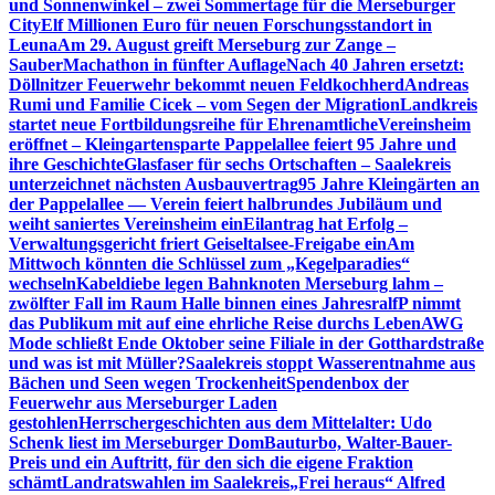
und Sonnenwinkel – zwei Sommertage für die Merseburger
City
Elf Millionen Euro für neuen Forschungsstandort in
Leuna
Am 29. August greift Merseburg zur Zange –
SauberMachathon in fünfter Auflage
Nach 40 Jahren ersetzt:
Döllnitzer Feuerwehr bekommt neuen Feldkochherd
Andreas
Rumi und Familie Cicek – vom Segen der Migration
Landkreis
startet neue Fortbildungsreihe für Ehrenamtliche
Vereinsheim
eröffnet – Kleingartensparte Pappelallee feiert 95 Jahre und
ihre Geschichte
Glasfaser für sechs Ortschaften – Saalekreis
unterzeichnet nächsten Ausbauvertrag
95 Jahre Kleingärten an
der Pappelallee — Verein feiert halbrundes Jubiläum und
weiht saniertes Vereinsheim ein
Eilantrag hat Erfolg –
Verwaltungsgericht friert Geiseltalsee-Freigabe ein
Am
Mittwoch könnten die Schlüssel zum „Kegelparadies“
wechseln
Kabeldiebe legen Bahnknoten Merseburg lahm –
zwölfter Fall im Raum Halle binnen eines Jahres
ralfP nimmt
das Publikum mit auf eine ehrliche Reise durchs Leben
AWG
Mode schließt Ende Oktober seine Filiale in der Gotthardstraße
und was ist mit Müller?
Saalekreis stoppt Wasserentnahme aus
Bächen und Seen wegen Trockenheit
Spendenbox der
Feuerwehr aus Merseburger Laden
gestohlen
Herrschergeschichten aus dem Mittelalter: Udo
Schenk liest im Merseburger Dom
Bauturbo, Walter-Bauer-
Preis und ein Auftritt, für den sich die eigene Fraktion
schämt
Landratswahlen im Saalekreis
„Frei heraus“ Alfred