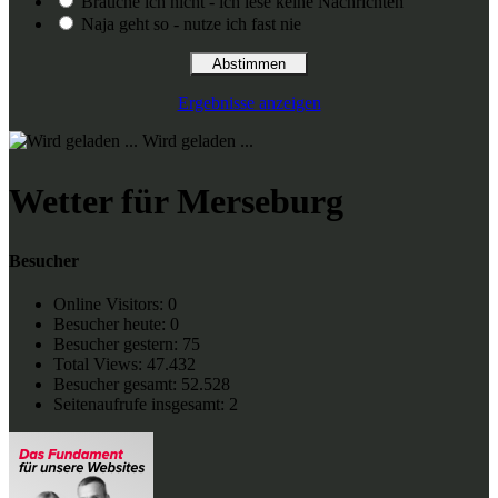
Brauche ich nicht - ich lese keine Nachrichten
Naja geht so - nutze ich fast nie
Ergebnisse anzeigen
Wird geladen ...
Wetter für Merseburg
Besucher
Online Visitors:
0
Besucher heute:
0
Besucher gestern:
75
Total Views:
47.432
Besucher gesamt:
52.528
Seitenaufrufe insgesamt:
2