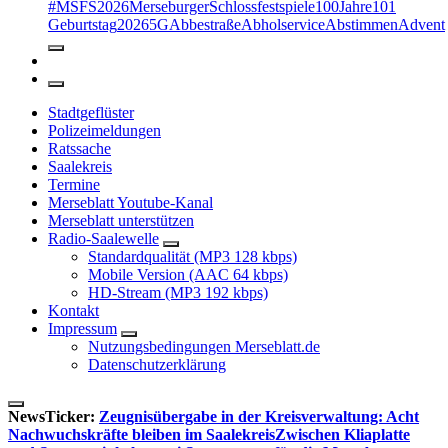
#MSFS2026MerseburgerSchlossfestspiele
100Jahre
101
Geburtstag
2026
5G
Abbestraße
Abholservice
Abstimmen
Advent
Stadtgeflüster
Polizeimeldungen
Ratssache
Saalekreis
Termine
Merseblatt Youtube-Kanal
Merseblatt unterstützen
Radio-Saalewelle
Standardqualität (MP3 128 kbps)
Mobile Version (AAC 64 kbps)
HD-Stream (MP3 192 kbps)
Kontakt
Impressum
Nutzungsbedingungen Merseblatt.de
Datenschutzerklärung
NewsTicker:
Zeugnisübergabe in der Kreisverwaltung: Acht
Nachwuchskräfte bleiben im Saalekreis
Zwischen Kliaplatte