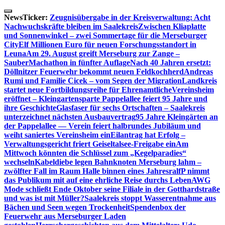
Skip
to
NewsTicker:
Zeugnisübergabe in der Kreisverwaltung: Acht
content
Nachwuchskräfte bleiben im Saalekreis
Zwischen Kliaplatte
und Sonnenwinkel – zwei Sommertage für die Merseburger
City
Elf Millionen Euro für neuen Forschungsstandort in
Leuna
Am 29. August greift Merseburg zur Zange –
SauberMachathon in fünfter Auflage
Nach 40 Jahren ersetzt:
Döllnitzer Feuerwehr bekommt neuen Feldkochherd
Andreas
Rumi und Familie Cicek – vom Segen der Migration
Landkreis
startet neue Fortbildungsreihe für Ehrenamtliche
Vereinsheim
eröffnet – Kleingartensparte Pappelallee feiert 95 Jahre und
ihre Geschichte
Glasfaser für sechs Ortschaften – Saalekreis
unterzeichnet nächsten Ausbauvertrag
95 Jahre Kleingärten an
der Pappelallee — Verein feiert halbrundes Jubiläum und
weiht saniertes Vereinsheim ein
Eilantrag hat Erfolg –
Verwaltungsgericht friert Geiseltalsee-Freigabe ein
Am
Mittwoch könnten die Schlüssel zum „Kegelparadies“
wechseln
Kabeldiebe legen Bahnknoten Merseburg lahm –
zwölfter Fall im Raum Halle binnen eines Jahres
ralfP nimmt
das Publikum mit auf eine ehrliche Reise durchs Leben
AWG
Mode schließt Ende Oktober seine Filiale in der Gotthardstraße
und was ist mit Müller?
Saalekreis stoppt Wasserentnahme aus
Bächen und Seen wegen Trockenheit
Spendenbox der
Feuerwehr aus Merseburger Laden