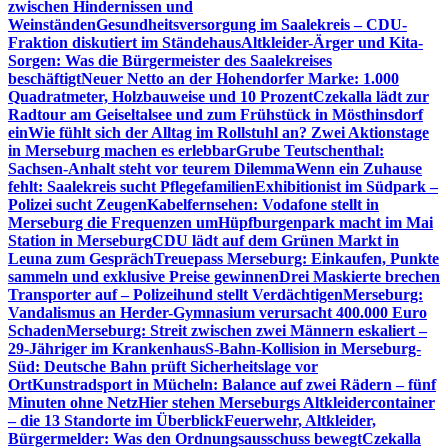
zwischen Hindernissen und
Weinständen
Gesundheitsversorgung im Saalekreis – CDU-
Fraktion diskutiert im Ständehaus
Altkleider-Ärger und Kita-
Sorgen: Was die Bürgermeister des Saalekreises
beschäftigt
Neuer Netto an der Hohendorfer Marke: 1.000
Quadratmeter, Holzbauweise und 10 Prozent
Czekalla lädt zur
Radtour am Geiseltalsee und zum Frühstück in Mösthinsdorf
ein
Wie fühlt sich der Alltag im Rollstuhl an? Zwei Aktionstage
in Merseburg machen es erlebbar
Grube Teutschenthal:
Sachsen-Anhalt steht vor teurem Dilemma
Wenn ein Zuhause
fehlt: Saalekreis sucht Pflegefamilien
Exhibitionist im Südpark –
Polizei sucht Zeugen
Kabelfernsehen: Vodafone stellt in
Merseburg die Frequenzen um
Hüpfburgenpark macht im Mai
Station in Merseburg
CDU lädt auf dem Grünen Markt in
Leuna zum Gespräch
Treuepass Merseburg: Einkaufen, Punkte
sammeln und exklusive Preise gewinnen
Drei Maskierte brechen
Transporter auf – Polizeihund stellt Verdächtigen
Merseburg:
Vandalismus an Herder-Gymnasium verursacht 400.000 Euro
Schaden
Merseburg: Streit zwischen zwei Männern eskaliert –
29-Jähriger im Krankenhaus
S-Bahn-Kollision in Merseburg-
Süd: Deutsche Bahn prüft Sicherheitslage vor
Ort
Kunstradsport in Mücheln: Balance auf zwei Rädern – fünf
Minuten ohne Netz
Hier stehen Merseburgs Altkleidercontainer
– die 13 Standorte im Überblick
Feuerwehr, Altkleider,
Bürgermelder: Was den Ordnungsausschuss bewegt
Czekalla