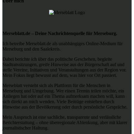
Über mich
Merseblatt.de – Deine Nachrichtenquelle für Merseburg.
Ich betreibe Merseblatt.de als unabhängiges Online-Medium für
Merseburg und den Saalekreis.
Dabei berichte ich über das politische Geschehen, begleite
Stadtratssitzungen, greife Hinweise aus der Bürgerschaft auf und
stelle Vereine, Initiativen und Veranstaltungen aus der Region vor.
Mein Fokus liegt bewusst auf dem, was hier vor Ort passiert.
Merseblatt versteht sich als Plattform für die Menschen in
Merseburg und Umgebung. Wer einen Termin teilen möchte, ein
Anliegen hat oder auf ein Thema aufmerksam machen will, kann
sich direkt an mich wenden. Viele Beiträge entstehen durch
Hinweise aus der Bevölkerung oder durch persönliche Gespräche.
Mein Anspruch ist eine sachliche, transparente und verlässliche
Berichterstattung – ohne überregionale Ablenkung, aber mit klarer
journalistischer Haltung.