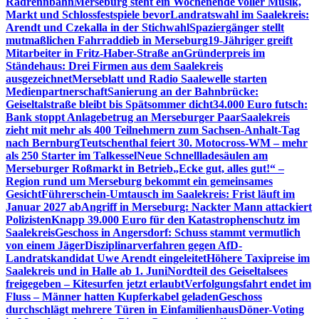
Radrennbahn
Merseburg steht ein Wochenende voller Musik,
Markt und Schlossfestspiele bevor
Landratswahl im Saalekreis:
Arendt und Czekalla in der Stichwahl
Spaziergänger stellt
mutmaßlichen Fahrraddieb in Merseburg
19-Jähriger greift
Mitarbeiter in Fritz-Haber-Straße an
Gründerpreis im
Ständehaus: Drei Firmen aus dem Saalekreis
ausgezeichnet
Merseblatt und Radio Saalewelle starten
Medienpartnerschaft
Sanierung an der Bahnbrücke:
Geiseltalstraße bleibt bis Spätsommer dicht
34.000 Euro futsch:
Bank stoppt Anlagebetrug an Merseburger Paar
Saalekreis
zieht mit mehr als 400 Teilnehmern zum Sachsen-Anhalt-Tag
nach Bernburg
Teutschenthal feiert 30. Motocross-WM – mehr
als 250 Starter im Talkessel
Neue Schnellladesäulen am
Merseburger Roßmarkt in Betrieb
„Ecke gut, alles gut!“ –
Region rund um Merseburg bekommt ein gemeinsames
Gesicht
Führerschein-Umtausch im Saalekreis: Frist läuft im
Januar 2027 ab
Angriff in Merseburg: Nackter Mann attackiert
Polizisten
Knapp 39.000 Euro für den Katastrophenschutz im
Saalekreis
Geschoss in Angersdorf: Schuss stammt vermutlich
von einem Jäger
Disziplinarverfahren gegen AfD-
Landratskandidat Uwe Arendt eingeleitet
Höhere Taxipreise im
Saalekreis und in Halle ab 1. Juni
Nordteil des Geiseltalsees
freigegeben – Kitesurfen jetzt erlaubt
Verfolgungsfahrt endet im
Fluss – Männer hatten Kupferkabel geladen
Geschoss
durchschlägt mehrere Türen in Einfamilienhaus
Döner-Voting