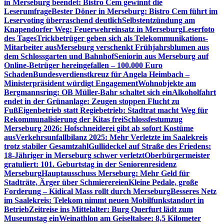
in Merseburg beendet: Bistro Cem gewinnt die
Leserumfrage
Bester Döner in Merseburg: Bistro Cem führt im
Leservoting überraschend deutlich
Selbstentzündung am
Knapendorfer Weg: Feuerwehreinsatz in Merseburg
Leserfoto
des Tages
Trickbetrüger geben sich als Telekommunikations-
Mitarbeiter aus
Merseburg verschenkt Frühjahrsblumen aus
dem Schlossgarten und Bahnhof
Seniorin aus Merseburg auf
Online-Betrüger hereingefallen – 100.000 Euro
Schaden
Bundesverdienstkreuz für Angela Heimbach –
Ministerpräsident würdigt Engagement
Wohnobjekte am
Bergmannsring: OB Müller-Bahr schaltet sich ein
Alkoholfahrt
endet in der Grünanlage: Zeugen stoppen Flucht zu
Fuß
Eigenbetrieb statt Regiebetrieb: Stadtrat macht Weg für
Rekommunalisierung der Kitas frei
Schlossfestumzug
Merseburg 2026: Hofschneiderei gibt ab sofort Kostüme
aus
Verkehrsunfallbilanz 2025: Mehr Verletzte im Saalekreis
trotz stabiler Gesamtzahl
Gullideckel auf Straße des Friedens:
18-Jähriger in Merseburg schwer verletzt
Oberbürgermeister
gratuliert: 101. Geburtstag in der Seniorenresidenz
Merseburg
Hauptausschuss Merseburg: Mehr Geld für
Stadträte, Ärger über Schmierereien
Kleine Pedale, große
Forderung – Kidical Mass rollt durch Merseburg
Besseres Netz
im Saalekreis: Telekom nimmt neuen Mobilfunkstandort in
Betrieb
Zeitreise ins Mittelalter: Burg Querfurt lädt zum
Museumstag ein
Weinathlon am Geiseltalsee: 8,5 Kilometer