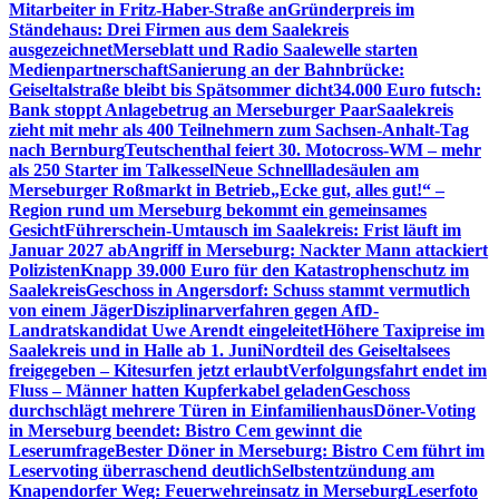
Mitarbeiter in Fritz-Haber-Straße an
Gründerpreis im
Ständehaus: Drei Firmen aus dem Saalekreis
ausgezeichnet
Merseblatt und Radio Saalewelle starten
Medienpartnerschaft
Sanierung an der Bahnbrücke:
Geiseltalstraße bleibt bis Spätsommer dicht
34.000 Euro futsch:
Bank stoppt Anlagebetrug an Merseburger Paar
Saalekreis
zieht mit mehr als 400 Teilnehmern zum Sachsen-Anhalt-Tag
nach Bernburg
Teutschenthal feiert 30. Motocross-WM – mehr
als 250 Starter im Talkessel
Neue Schnellladesäulen am
Merseburger Roßmarkt in Betrieb
„Ecke gut, alles gut!“ –
Region rund um Merseburg bekommt ein gemeinsames
Gesicht
Führerschein-Umtausch im Saalekreis: Frist läuft im
Januar 2027 ab
Angriff in Merseburg: Nackter Mann attackiert
Polizisten
Knapp 39.000 Euro für den Katastrophenschutz im
Saalekreis
Geschoss in Angersdorf: Schuss stammt vermutlich
von einem Jäger
Disziplinarverfahren gegen AfD-
Landratskandidat Uwe Arendt eingeleitet
Höhere Taxipreise im
Saalekreis und in Halle ab 1. Juni
Nordteil des Geiseltalsees
freigegeben – Kitesurfen jetzt erlaubt
Verfolgungsfahrt endet im
Fluss – Männer hatten Kupferkabel geladen
Geschoss
durchschlägt mehrere Türen in Einfamilienhaus
Döner-Voting
in Merseburg beendet: Bistro Cem gewinnt die
Leserumfrage
Bester Döner in Merseburg: Bistro Cem führt im
Leservoting überraschend deutlich
Selbstentzündung am
Knapendorfer Weg: Feuerwehreinsatz in Merseburg
Leserfoto