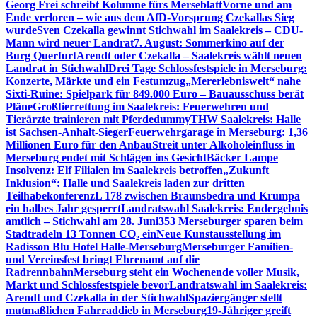
Georg Frei schreibt Kolumne fürs Merseblatt
Vorne und am
Ende verloren – wie aus dem AfD-Vorsprung Czekallas Sieg
wurde
Sven Czekalla gewinnt Stichwahl im Saalekreis – CDU-
Mann wird neuer Landrat
7. August: Sommerkino auf der
Burg Querfurt
Arendt oder Czekalla – Saalekreis wählt neuen
Landrat in Stichwahl
Drei Tage Schlossfestspiele in Merseburg:
Konzerte, Märkte und ein Festumzug
„Mererlebniswelt“ nahe
Sixti-Ruine: Spielpark für 849.000 Euro – Bauausschuss berät
Pläne
Großtierrettung im Saalekreis: Feuerwehren und
Tierärzte trainieren mit Pferdedummy
THW Saalekreis: Halle
ist Sachsen-Anhalt-Sieger
Feuerwehrgarage in Merseburg: 1,36
Millionen Euro für den Anbau
Streit unter Alkoholeinfluss in
Merseburg endet mit Schlägen ins Gesicht
Bäcker Lampe
Insolvenz: Elf Filialen im Saalekreis betroffen
„Zukunft
Inklusion“: Halle und Saalekreis laden zur dritten
Teilhabekonferenz
L 178 zwischen Braunsbedra und Krumpa
ein halbes Jahr gesperrt
Landratswahl Saalekreis: Endergebnis
amtlich – Stichwahl am 28. Juni
353 Merseburger sparen beim
Stadtradeln 13 Tonnen CO₂ ein
Neue Kunstausstellung im
Radisson Blu Hotel Halle-Merseburg
Merseburger Familien-
und Vereinsfest bringt Ehrenamt auf die
Radrennbahn
Merseburg steht ein Wochenende voller Musik,
Markt und Schlossfestspiele bevor
Landratswahl im Saalekreis:
Arendt und Czekalla in der Stichwahl
Spaziergänger stellt
mutmaßlichen Fahrraddieb in Merseburg
19-Jähriger greift