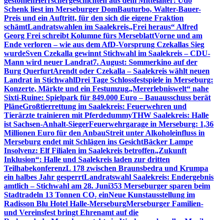
gestohlen
Herrschergeschichten aus dem Mittelalter: Udo
Schenk liest im Merseburger Dom
Bauturbo, Walter-Bauer-
Preis und ein Auftritt, für den sich die eigene Fraktion
schämt
Landratswahlen im Saalekreis
„Frei heraus“ Alfred
Georg Frei schreibt Kolumne fürs Merseblatt
Vorne und am
Ende verloren – wie aus dem AfD-Vorsprung Czekallas Sieg
wurde
Sven Czekalla gewinnt Stichwahl im Saalekreis – CDU-
Mann wird neuer Landrat
7. August: Sommerkino auf der
Burg Querfurt
Arendt oder Czekalla – Saalekreis wählt neuen
Landrat in Stichwahl
Drei Tage Schlossfestspiele in Merseburg:
Konzerte, Märkte und ein Festumzug
„Mererlebniswelt“ nahe
Sixti-Ruine: Spielpark für 849.000 Euro – Bauausschuss berät
Pläne
Großtierrettung im Saalekreis: Feuerwehren und
Tierärzte trainieren mit Pferdedummy
THW Saalekreis: Halle
ist Sachsen-Anhalt-Sieger
Feuerwehrgarage in Merseburg: 1,36
Millionen Euro für den Anbau
Streit unter Alkoholeinfluss in
Merseburg endet mit Schlägen ins Gesicht
Bäcker Lampe
Insolvenz: Elf Filialen im Saalekreis betroffen
„Zukunft
Inklusion“: Halle und Saalekreis laden zur dritten
Teilhabekonferenz
L 178 zwischen Braunsbedra und Krumpa
ein halbes Jahr gesperrt
Landratswahl Saalekreis: Endergebnis
amtlich – Stichwahl am 28. Juni
353 Merseburger sparen beim
Stadtradeln 13 Tonnen CO₂ ein
Neue Kunstausstellung im
Radisson Blu Hotel Halle-Merseburg
Merseburger Familien-
und Vereinsfest bringt Ehrenamt auf die