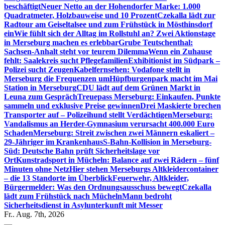
beschäftigt
Neuer Netto an der Hohendorfer Marke: 1.000
Quadratmeter, Holzbauweise und 10 Prozent
Czekalla lädt zur
Radtour am Geiseltalsee und zum Frühstück in Mösthinsdorf
ein
Wie fühlt sich der Alltag im Rollstuhl an? Zwei Aktionstage
in Merseburg machen es erlebbar
Grube Teutschenthal:
Sachsen-Anhalt steht vor teurem Dilemma
Wenn ein Zuhause
fehlt: Saalekreis sucht Pflegefamilien
Exhibitionist im Südpark –
Polizei sucht Zeugen
Kabelfernsehen: Vodafone stellt in
Merseburg die Frequenzen um
Hüpfburgenpark macht im Mai
Station in Merseburg
CDU lädt auf dem Grünen Markt in
Leuna zum Gespräch
Treuepass Merseburg: Einkaufen, Punkte
sammeln und exklusive Preise gewinnen
Drei Maskierte brechen
Transporter auf – Polizeihund stellt Verdächtigen
Merseburg:
Vandalismus an Herder-Gymnasium verursacht 400.000 Euro
Schaden
Merseburg: Streit zwischen zwei Männern eskaliert –
29-Jähriger im Krankenhaus
S-Bahn-Kollision in Merseburg-
Süd: Deutsche Bahn prüft Sicherheitslage vor
Ort
Kunstradsport in Mücheln: Balance auf zwei Rädern – fünf
Minuten ohne Netz
Hier stehen Merseburgs Altkleidercontainer
– die 13 Standorte im Überblick
Feuerwehr, Altkleider,
Bürgermelder: Was den Ordnungsausschuss bewegt
Czekalla
lädt zum Frühstück nach Mücheln
Mann bedroht
Sicherheitsdienst in Asylunterkunft mit Messer
Fr.. Aug. 7th, 2026