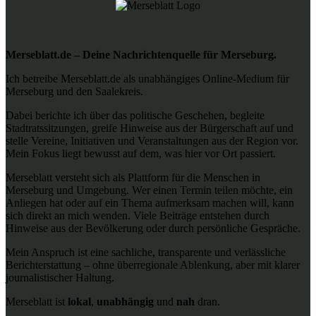
Merseblatt.de – Deine Nachrichtenquelle für Merseburg.
Ich betreibe Merseblatt.de als unabhängiges Online-Medium für
Merseburg und den Saalekreis.
Dabei berichte ich über das politische Geschehen, begleite
Stadtratssitzungen, greife Hinweise aus der Bürgerschaft auf und
stelle Vereine, Initiativen und Veranstaltungen aus der Region vor.
Mein Fokus liegt bewusst auf dem, was hier vor Ort passiert.
Merseblatt versteht sich als Plattform für die Menschen in
Merseburg und Umgebung. Wer einen Termin teilen möchte, ein
Anliegen hat oder auf ein Thema aufmerksam machen will, kann
sich direkt an mich wenden. Viele Beiträge entstehen durch
Hinweise aus der Bevölkerung oder durch persönliche Gespräche.
Mein Anspruch ist eine sachliche, transparente und verlässliche
Berichterstattung – ohne überregionale Ablenkung, aber mit klarer
journalistischer Haltung.
Merseblatt ist
lokal
,
unabhängig
und
nah
dran.