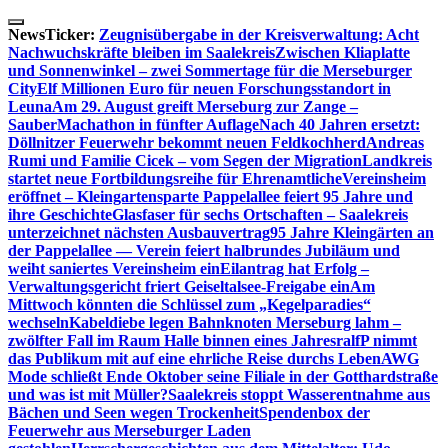
Skip
to
NewsTicker:
Zeugnisübergabe in der Kreisverwaltung: Acht
content
Nachwuchskräfte bleiben im Saalekreis
Zwischen Kliaplatte
und Sonnenwinkel – zwei Sommertage für die Merseburger
City
Elf Millionen Euro für neuen Forschungsstandort in
Leuna
Am 29. August greift Merseburg zur Zange –
SauberMachathon in fünfter Auflage
Nach 40 Jahren ersetzt:
Döllnitzer Feuerwehr bekommt neuen Feldkochherd
Andreas
Rumi und Familie Cicek – vom Segen der Migration
Landkreis
startet neue Fortbildungsreihe für Ehrenamtliche
Vereinsheim
eröffnet – Kleingartensparte Pappelallee feiert 95 Jahre und
ihre Geschichte
Glasfaser für sechs Ortschaften – Saalekreis
unterzeichnet nächsten Ausbauvertrag
95 Jahre Kleingärten an
der Pappelallee — Verein feiert halbrundes Jubiläum und
weiht saniertes Vereinsheim ein
Eilantrag hat Erfolg –
Verwaltungsgericht friert Geiseltalsee-Freigabe ein
Am
Mittwoch könnten die Schlüssel zum „Kegelparadies“
wechseln
Kabeldiebe legen Bahnknoten Merseburg lahm –
zwölfter Fall im Raum Halle binnen eines Jahres
ralfP nimmt
das Publikum mit auf eine ehrliche Reise durchs Leben
AWG
Mode schließt Ende Oktober seine Filiale in der Gotthardstraße
und was ist mit Müller?
Saalekreis stoppt Wasserentnahme aus
Bächen und Seen wegen Trockenheit
Spendenbox der
Feuerwehr aus Merseburger Laden