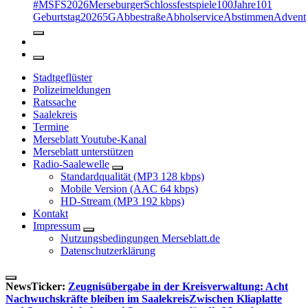
#MSFS2026MerseburgerSchlossfestspiele
100Jahre
101
Geburtstag
2026
5G
Abbestraße
Abholservice
Abstimmen
Advent
Stadtgeflüster
Polizeimeldungen
Ratssache
Saalekreis
Termine
Merseblatt Youtube-Kanal
Merseblatt unterstützen
Radio-Saalewelle
Standardqualität (MP3 128 kbps)
Mobile Version (AAC 64 kbps)
HD-Stream (MP3 192 kbps)
Kontakt
Impressum
Nutzungsbedingungen Merseblatt.de
Datenschutzerklärung
NewsTicker:
Zeugnisübergabe in der Kreisverwaltung: Acht
Nachwuchskräfte bleiben im Saalekreis
Zwischen Kliaplatte