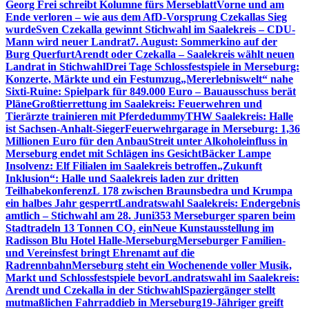
Georg Frei schreibt Kolumne fürs Merseblatt
Vorne und am
Ende verloren – wie aus dem AfD-Vorsprung Czekallas Sieg
wurde
Sven Czekalla gewinnt Stichwahl im Saalekreis – CDU-
Mann wird neuer Landrat
7. August: Sommerkino auf der
Burg Querfurt
Arendt oder Czekalla – Saalekreis wählt neuen
Landrat in Stichwahl
Drei Tage Schlossfestspiele in Merseburg:
Konzerte, Märkte und ein Festumzug
„Mererlebniswelt“ nahe
Sixti-Ruine: Spielpark für 849.000 Euro – Bauausschuss berät
Pläne
Großtierrettung im Saalekreis: Feuerwehren und
Tierärzte trainieren mit Pferdedummy
THW Saalekreis: Halle
ist Sachsen-Anhalt-Sieger
Feuerwehrgarage in Merseburg: 1,36
Millionen Euro für den Anbau
Streit unter Alkoholeinfluss in
Merseburg endet mit Schlägen ins Gesicht
Bäcker Lampe
Insolvenz: Elf Filialen im Saalekreis betroffen
„Zukunft
Inklusion“: Halle und Saalekreis laden zur dritten
Teilhabekonferenz
L 178 zwischen Braunsbedra und Krumpa
ein halbes Jahr gesperrt
Landratswahl Saalekreis: Endergebnis
amtlich – Stichwahl am 28. Juni
353 Merseburger sparen beim
Stadtradeln 13 Tonnen CO₂ ein
Neue Kunstausstellung im
Radisson Blu Hotel Halle-Merseburg
Merseburger Familien-
und Vereinsfest bringt Ehrenamt auf die
Radrennbahn
Merseburg steht ein Wochenende voller Musik,
Markt und Schlossfestspiele bevor
Landratswahl im Saalekreis:
Arendt und Czekalla in der Stichwahl
Spaziergänger stellt
mutmaßlichen Fahrraddieb in Merseburg
19-Jähriger greift