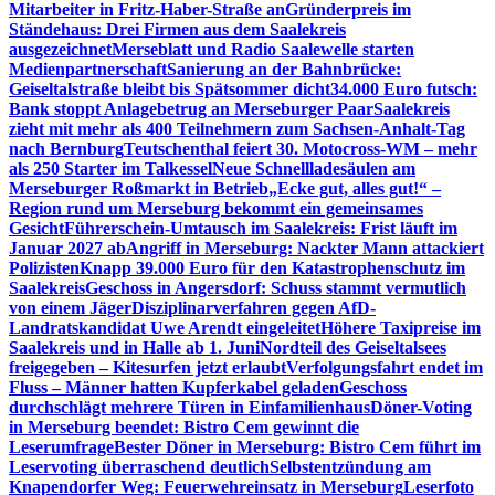
Mitarbeiter in Fritz-Haber-Straße an
Gründerpreis im
Ständehaus: Drei Firmen aus dem Saalekreis
ausgezeichnet
Merseblatt und Radio Saalewelle starten
Medienpartnerschaft
Sanierung an der Bahnbrücke:
Geiseltalstraße bleibt bis Spätsommer dicht
34.000 Euro futsch:
Bank stoppt Anlagebetrug an Merseburger Paar
Saalekreis
zieht mit mehr als 400 Teilnehmern zum Sachsen-Anhalt-Tag
nach Bernburg
Teutschenthal feiert 30. Motocross-WM – mehr
als 250 Starter im Talkessel
Neue Schnellladesäulen am
Merseburger Roßmarkt in Betrieb
„Ecke gut, alles gut!“ –
Region rund um Merseburg bekommt ein gemeinsames
Gesicht
Führerschein-Umtausch im Saalekreis: Frist läuft im
Januar 2027 ab
Angriff in Merseburg: Nackter Mann attackiert
Polizisten
Knapp 39.000 Euro für den Katastrophenschutz im
Saalekreis
Geschoss in Angersdorf: Schuss stammt vermutlich
von einem Jäger
Disziplinarverfahren gegen AfD-
Landratskandidat Uwe Arendt eingeleitet
Höhere Taxipreise im
Saalekreis und in Halle ab 1. Juni
Nordteil des Geiseltalsees
freigegeben – Kitesurfen jetzt erlaubt
Verfolgungsfahrt endet im
Fluss – Männer hatten Kupferkabel geladen
Geschoss
durchschlägt mehrere Türen in Einfamilienhaus
Döner-Voting
in Merseburg beendet: Bistro Cem gewinnt die
Leserumfrage
Bester Döner in Merseburg: Bistro Cem führt im
Leservoting überraschend deutlich
Selbstentzündung am
Knapendorfer Weg: Feuerwehreinsatz in Merseburg
Leserfoto