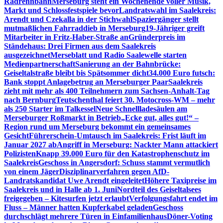
Radrennbahn
Merseburg steht ein Wochenende voller Musik,
Markt und Schlossfestspiele bevor
Landratswahl im Saalekreis:
Arendt und Czekalla in der Stichwahl
Spaziergänger stellt
mutmaßlichen Fahrraddieb in Merseburg
19-Jähriger greift
Mitarbeiter in Fritz-Haber-Straße an
Gründerpreis im
Ständehaus: Drei Firmen aus dem Saalekreis
ausgezeichnet
Merseblatt und Radio Saalewelle starten
Medienpartnerschaft
Sanierung an der Bahnbrücke:
Geiseltalstraße bleibt bis Spätsommer dicht
34.000 Euro futsch:
Bank stoppt Anlagebetrug an Merseburger Paar
Saalekreis
zieht mit mehr als 400 Teilnehmern zum Sachsen-Anhalt-Tag
nach Bernburg
Teutschenthal feiert 30. Motocross-WM – mehr
als 250 Starter im Talkessel
Neue Schnellladesäulen am
Merseburger Roßmarkt in Betrieb
„Ecke gut, alles gut!“ –
Region rund um Merseburg bekommt ein gemeinsames
Gesicht
Führerschein-Umtausch im Saalekreis: Frist läuft im
Januar 2027 ab
Angriff in Merseburg: Nackter Mann attackiert
Polizisten
Knapp 39.000 Euro für den Katastrophenschutz im
Saalekreis
Geschoss in Angersdorf: Schuss stammt vermutlich
von einem Jäger
Disziplinarverfahren gegen AfD-
Landratskandidat Uwe Arendt eingeleitet
Höhere Taxipreise im
Saalekreis und in Halle ab 1. Juni
Nordteil des Geiseltalsees
freigegeben – Kitesurfen jetzt erlaubt
Verfolgungsfahrt endet im
Fluss – Männer hatten Kupferkabel geladen
Geschoss
durchschlägt mehrere Türen in Einfamilienhaus
Döner-Voting