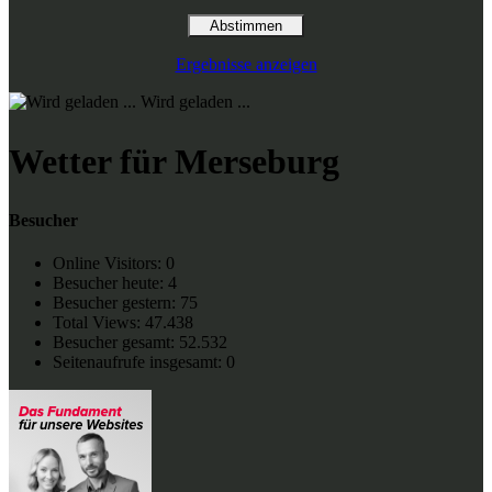
Ergebnisse anzeigen
Wird geladen ...
Wetter für Merseburg
Besucher
Online Visitors:
0
Besucher heute:
4
Besucher gestern:
75
Total Views:
47.438
Besucher gesamt:
52.532
Seitenaufrufe insgesamt:
0