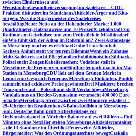
zwischen Hindernissen und
Weinständen
Gesundheitsversorgung im Saalekreis – CDU-
Fraktion diskutiert im Ständehaus
Altkleider-Ärger und Kita-
Sorgen: Was die Bürgermeister des Saalekreises
beschäftigt
Neuer Netto an der Hohendorfer Marke: 1.000
Quadratmeter, Holzbauweise und 10 Prozent
Czekalla lädt zur
Radtour am Geiseltalsee und zum Frühstück in Mösthinsdorf
ein
Wie fühlt sich der Alltag im Rollstuhl an? Zwei Aktionstage
in Merseburg machen es erlebbar
Grube Teutschenthal:
Sachsen-Anhalt steht vor teurem Dilemma
Wenn ein Zuhause
fehlt: Saalekreis sucht Pflegefamilien
Exhibitionist im Südpark –
Polizei sucht Zeugen
Kabelfernsehen: Vodafone stellt in
Merseburg die Frequenzen um
Hüpfburgenpark macht im Mai
Station in Merseburg
CDU lädt auf dem Grünen Markt in
Leuna zum Gespräch
Treuepass Merseburg: Einkaufen, Punkte
sammeln und exklusive Preise gewinnen
Drei Maskierte brechen
Transporter auf – Polizeihund stellt Verdächtigen
Merseburg:
Vandalismus an Herder-Gymnasium verursacht 400.000 Euro
Schaden
Merseburg: Streit zwischen zwei Männern eskaliert –
29-Jähriger im Krankenhaus
S-Bahn-Kollision in Merseburg-
Süd: Deutsche Bahn prüft Sicherheitslage vor
Ort
Kunstradsport in Mücheln: Balance auf zwei Rädern – fünf
Minuten ohne Netz
Hier stehen Merseburgs Altkleidercontainer
– die 13 Standorte im Überblick
Feuerwehr, Altkleider,
Bürgermelder: Was den Ordnungsausschuss bewegt
Czekalla