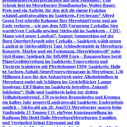
gestohlen
Herrschergeschichten aus dem Mittelalter: Udo
Schenk liest im Merseburger Dom
Bauturbo, Walter-Bauer-
Preis und ein Auftritt, für den sich die eigene Fraktion
schämt
Landratswahlen im Saalekreis
„Frei heraus“ Alfred
Georg Frei schreibt Kolumne fürs Merseblatt
Vorne und am
Ende verloren – wie aus dem AfD-Vorsprung Czekallas Sieg
wurde
Sven Czekalla gewinnt Stichwahl im Saalekreis – CDU-
Mann wird neuer Landrat
7. August: Sommerkino auf der
Burg Querfurt
Arendt oder Czekalla – Saalekreis wählt neuen
Landrat in Stichwahl
Drei Tage Schlossfestspiele in Merseburg:
Konzerte, Märkte und ein Festumzug
„Mererlebniswelt“ nahe
Sixti-Ruine: Spielpark für 849.000 Euro – Bauausschuss berät
Pläne
Großtierrettung im Saalekreis: Feuerwehren und
Tierärzte trainieren mit Pferdedummy
THW Saalekreis: Halle
ist Sachsen-Anhalt-Sieger
Feuerwehrgarage in Merseburg: 1,36
Millionen Euro für den Anbau
Streit unter Alkoholeinfluss in
Merseburg endet mit Schlägen ins Gesicht
Bäcker Lampe
Insolvenz: Elf Filialen im Saalekreis betroffen
„Zukunft
Inklusion“: Halle und Saalekreis laden zur dritten
Teilhabekonferenz
L 178 zwischen Braunsbedra und Krumpa
ein halbes Jahr gesperrt
Landratswahl Saalekreis: Endergebnis
amtlich – Stichwahl am 28. Juni
353 Merseburger sparen beim
Stadtradeln 13 Tonnen CO₂ ein
Neue Kunstausstellung im
Radisson Blu Hotel Halle-Merseburg
Merseburger Familien-
und Vereinsfest bringt Ehrenamt auf die