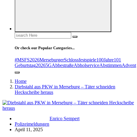
Search
for:
Or check our Popular Categories...
#MSFS2026MerseburgerSchlossfestspiele
100Jahre
101
Geburtstag
2026
5G
Abbestraße
Abholservice
Abstimmen
Advent
Home
Diebstahl aus PKW in Merseburg – Täter schneiden
Heckscheibe heraus
Enrico Sempert
Polizeimeldungen
April 11, 2025