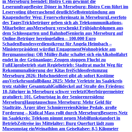
in Merseburg beendet: Bistro Cem gewinnt die
Leserumfrage
Bester Döner in Merseburg: Bistro Cem führt im
Leservoting überraschend deutlich
Selbstentzündung am
Knapendorfer Weg: Feuerwehreinsatz in Merseburg
Leserfoto
des Tages
Trickbetrüger geben sich als Telekommunikations-
Mitarbeiter aus
Merseburg verschenkt Frühjahrsblumen aus
dem Schlossgarten und Bahnhof
Seniorin aus Merseburg auf
Online-Betrüger hereingefallen – 100.000 Euro
Schaden
Bundesverdienstkreuz für Angela Heimbach –
Ministerpräsident würdigt Engagement
Wohnobjekte am
Bergmannsring: OB Müller-Bahr schaltet sich ein
Alkoholfahrt
endet in der Grünanlage: Zeugen stoppen Flucht zu
Fuß
Eigenbetrieb statt Regiebetrieb: Stadtrat macht Weg für
Rekommunalisierung der Kitas frei
Schlossfestumzug
Merseburg 2026: Hofschneiderei gibt ab sofort Kostüme
aus
Verkehrsunfallbilanz 2025: Mehr Verletzte im Saalekreis
trotz stabiler Gesamtzahl
Gullideckel auf Straße des Friedens:
18-Jähriger in Merseburg schwer verletzt
Oberbürgermeister
gratuliert: 101. Geburtstag in der Seniorenresidenz
Merseburg
Hauptausschuss Merseburg: Mehr Geld für
Stadträte, Ärger über Schmierereien
Kleine Pedale, große
Forderung – Kidical Mass rollt durch Merseburg
Besseres Netz
im Saalekreis: Telekom nimmt neuen Mobilfunkstandort in
Betrieb
Zeitreise ins Mittelalter: Burg Querfurt lädt zum
Museumstag ein
Weinathlon am Geiseltalsee: 8,5 Kilometer