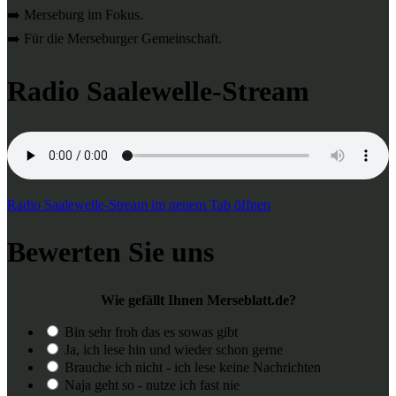
➡️ Merseburg im Fokus.
➡️ Für die Merseburger Gemeinschaft.
Radio Saalewelle-Stream
Radio Saalewelle-Stream im neuem Tab öffnen
Bewerten Sie uns
Wie gefällt Ihnen Merseblatt.de?
Bin sehr froh das es sowas gibt
Ja, ich lese hin und wieder schon gerne
Brauche ich nicht - ich lese keine Nachrichten
Naja geht so - nutze ich fast nie