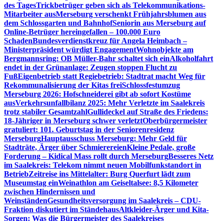
des Tages
Trickbetrüger geben sich als Telekommunikations-
Mitarbeiter aus
Merseburg verschenkt Frühjahrsblumen aus
dem Schlossgarten und Bahnhof
Seniorin aus Merseburg auf
Online-Betrüger hereingefallen – 100.000 Euro
Schaden
Bundesverdienstkreuz für Angela Heimbach –
Ministerpräsident würdigt Engagement
Wohnobjekte am
Bergmannsring: OB Müller-Bahr schaltet sich ein
Alkoholfahrt
endet in der Grünanlage: Zeugen stoppen Flucht zu
Fuß
Eigenbetrieb statt Regiebetrieb: Stadtrat macht Weg für
Rekommunalisierung der Kitas frei
Schlossfestumzug
Merseburg 2026: Hofschneiderei gibt ab sofort Kostüme
aus
Verkehrsunfallbilanz 2025: Mehr Verletzte im Saalekreis
trotz stabiler Gesamtzahl
Gullideckel auf Straße des Friedens:
18-Jähriger in Merseburg schwer verletzt
Oberbürgermeister
gratuliert: 101. Geburtstag in der Seniorenresidenz
Merseburg
Hauptausschuss Merseburg: Mehr Geld für
Stadträte, Ärger über Schmierereien
Kleine Pedale, große
Forderung – Kidical Mass rollt durch Merseburg
Besseres Netz
im Saalekreis: Telekom nimmt neuen Mobilfunkstandort in
Betrieb
Zeitreise ins Mittelalter: Burg Querfurt lädt zum
Museumstag ein
Weinathlon am Geiseltalsee: 8,5 Kilometer
zwischen Hindernissen und
Weinständen
Gesundheitsversorgung im Saalekreis – CDU-
Fraktion diskutiert im Ständehaus
Altkleider-Ärger und Kita-
Sorgen: Was die Bürgermeister des Saalekreises