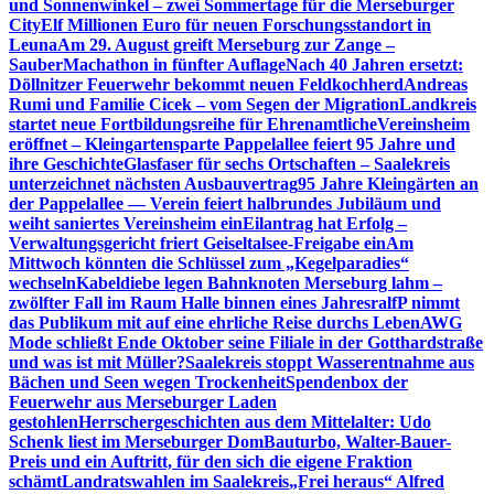
und Sonnenwinkel – zwei Sommertage für die Merseburger
City
Elf Millionen Euro für neuen Forschungsstandort in
Leuna
Am 29. August greift Merseburg zur Zange –
SauberMachathon in fünfter Auflage
Nach 40 Jahren ersetzt:
Döllnitzer Feuerwehr bekommt neuen Feldkochherd
Andreas
Rumi und Familie Cicek – vom Segen der Migration
Landkreis
startet neue Fortbildungsreihe für Ehrenamtliche
Vereinsheim
eröffnet – Kleingartensparte Pappelallee feiert 95 Jahre und
ihre Geschichte
Glasfaser für sechs Ortschaften – Saalekreis
unterzeichnet nächsten Ausbauvertrag
95 Jahre Kleingärten an
der Pappelallee — Verein feiert halbrundes Jubiläum und
weiht saniertes Vereinsheim ein
Eilantrag hat Erfolg –
Verwaltungsgericht friert Geiseltalsee-Freigabe ein
Am
Mittwoch könnten die Schlüssel zum „Kegelparadies“
wechseln
Kabeldiebe legen Bahnknoten Merseburg lahm –
zwölfter Fall im Raum Halle binnen eines Jahres
ralfP nimmt
das Publikum mit auf eine ehrliche Reise durchs Leben
AWG
Mode schließt Ende Oktober seine Filiale in der Gotthardstraße
und was ist mit Müller?
Saalekreis stoppt Wasserentnahme aus
Bächen und Seen wegen Trockenheit
Spendenbox der
Feuerwehr aus Merseburger Laden
gestohlen
Herrschergeschichten aus dem Mittelalter: Udo
Schenk liest im Merseburger Dom
Bauturbo, Walter-Bauer-
Preis und ein Auftritt, für den sich die eigene Fraktion
schämt
Landratswahlen im Saalekreis
„Frei heraus“ Alfred