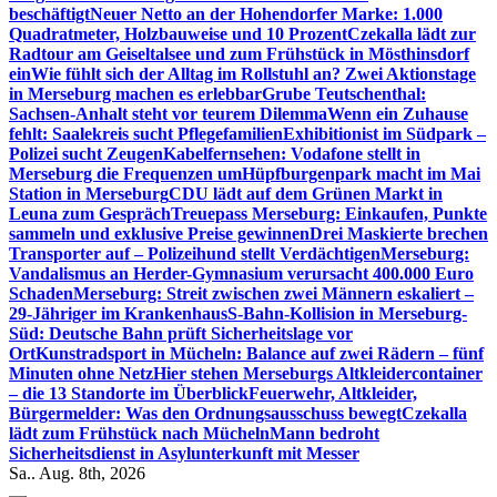
beschäftigt
Neuer Netto an der Hohendorfer Marke: 1.000
Quadratmeter, Holzbauweise und 10 Prozent
Czekalla lädt zur
Radtour am Geiseltalsee und zum Frühstück in Mösthinsdorf
ein
Wie fühlt sich der Alltag im Rollstuhl an? Zwei Aktionstage
in Merseburg machen es erlebbar
Grube Teutschenthal:
Sachsen-Anhalt steht vor teurem Dilemma
Wenn ein Zuhause
fehlt: Saalekreis sucht Pflegefamilien
Exhibitionist im Südpark –
Polizei sucht Zeugen
Kabelfernsehen: Vodafone stellt in
Merseburg die Frequenzen um
Hüpfburgenpark macht im Mai
Station in Merseburg
CDU lädt auf dem Grünen Markt in
Leuna zum Gespräch
Treuepass Merseburg: Einkaufen, Punkte
sammeln und exklusive Preise gewinnen
Drei Maskierte brechen
Transporter auf – Polizeihund stellt Verdächtigen
Merseburg:
Vandalismus an Herder-Gymnasium verursacht 400.000 Euro
Schaden
Merseburg: Streit zwischen zwei Männern eskaliert –
29-Jähriger im Krankenhaus
S-Bahn-Kollision in Merseburg-
Süd: Deutsche Bahn prüft Sicherheitslage vor
Ort
Kunstradsport in Mücheln: Balance auf zwei Rädern – fünf
Minuten ohne Netz
Hier stehen Merseburgs Altkleidercontainer
– die 13 Standorte im Überblick
Feuerwehr, Altkleider,
Bürgermelder: Was den Ordnungsausschuss bewegt
Czekalla
lädt zum Frühstück nach Mücheln
Mann bedroht
Sicherheitsdienst in Asylunterkunft mit Messer
Sa.. Aug. 8th, 2026