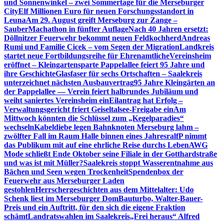
und Sonnenwinkel – zwei Sommertage für die Merseburger
City
Elf Millionen Euro für neuen Forschungsstandort in
Leuna
Am 29. August greift Merseburg zur Zange –
SauberMachathon in fünfter Auflage
Nach 40 Jahren ersetzt:
Döllnitzer Feuerwehr bekommt neuen Feldkochherd
Andreas
Rumi und Familie Cicek – vom Segen der Migration
Landkreis
startet neue Fortbildungsreihe für Ehrenamtliche
Vereinsheim
eröffnet – Kleingartensparte Pappelallee feiert 95 Jahre und
ihre Geschichte
Glasfaser für sechs Ortschaften – Saalekreis
unterzeichnet nächsten Ausbauvertrag
95 Jahre Kleingärten an
der Pappelallee — Verein feiert halbrundes Jubiläum und
weiht saniertes Vereinsheim ein
Eilantrag hat Erfolg –
Verwaltungsgericht friert Geiseltalsee-Freigabe ein
Am
Mittwoch könnten die Schlüssel zum „Kegelparadies“
wechseln
Kabeldiebe legen Bahnknoten Merseburg lahm –
zwölfter Fall im Raum Halle binnen eines Jahres
ralfP nimmt
das Publikum mit auf eine ehrliche Reise durchs Leben
AWG
Mode schließt Ende Oktober seine Filiale in der Gotthardstraße
und was ist mit Müller?
Saalekreis stoppt Wasserentnahme aus
Bächen und Seen wegen Trockenheit
Spendenbox der
Feuerwehr aus Merseburger Laden
gestohlen
Herrschergeschichten aus dem Mittelalter: Udo
Schenk liest im Merseburger Dom
Bauturbo, Walter-Bauer-
Preis und ein Auftritt, für den sich die eigene Fraktion
schämt
Landratswahlen im Saalekreis
„Frei heraus“ Alfred