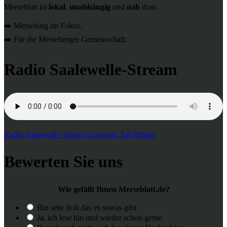
Merseblatt ist
lokal
,
unabhängig
und
nah
dran.
➡️ Merseburg im Fokus.
➡️ Für die Merseburger Gemeinschaft.
Radio Saalewelle-Stream
Radio Saalewelle-Stream im neuem Tab öffnen
Bewerten Sie uns
Wie gefällt Ihnen Merseblatt.de?
Bin sehr froh das es sowas gibt
Ja, ich lese hin und wieder schon gerne