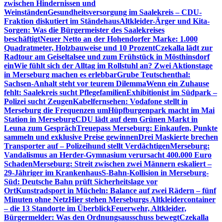
zwischen Hindernissen und
Weinständen
Gesundheitsversorgung im Saalekreis – CDU-
Fraktion diskutiert im Ständehaus
Altkleider-Ärger und Kita-
Sorgen: Was die Bürgermeister des Saalekreises
beschäftigt
Neuer Netto an der Hohendorfer Marke: 1.000
Quadratmeter, Holzbauweise und 10 Prozent
Czekalla lädt zur
Radtour am Geiseltalsee und zum Frühstück in Mösthinsdorf
ein
Wie fühlt sich der Alltag im Rollstuhl an? Zwei Aktionstage
in Merseburg machen es erlebbar
Grube Teutschenthal:
Sachsen-Anhalt steht vor teurem Dilemma
Wenn ein Zuhause
fehlt: Saalekreis sucht Pflegefamilien
Exhibitionist im Südpark –
Polizei sucht Zeugen
Kabelfernsehen: Vodafone stellt in
Merseburg die Frequenzen um
Hüpfburgenpark macht im Mai
Station in Merseburg
CDU lädt auf dem Grünen Markt in
Leuna zum Gespräch
Treuepass Merseburg: Einkaufen, Punkte
sammeln und exklusive Preise gewinnen
Drei Maskierte brechen
Transporter auf – Polizeihund stellt Verdächtigen
Merseburg:
Vandalismus an Herder-Gymnasium verursacht 400.000 Euro
Schaden
Merseburg: Streit zwischen zwei Männern eskaliert –
29-Jähriger im Krankenhaus
S-Bahn-Kollision in Merseburg-
Süd: Deutsche Bahn prüft Sicherheitslage vor
Ort
Kunstradsport in Mücheln: Balance auf zwei Rädern – fünf
Minuten ohne Netz
Hier stehen Merseburgs Altkleidercontainer
– die 13 Standorte im Überblick
Feuerwehr, Altkleider,
Bürgermelder: Was den Ordnungsausschuss bewegt
Czekalla