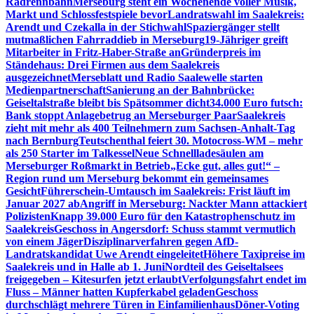
Radrennbahn
Merseburg steht ein Wochenende voller Musik,
Markt und Schlossfestspiele bevor
Landratswahl im Saalekreis:
Arendt und Czekalla in der Stichwahl
Spaziergänger stellt
mutmaßlichen Fahrraddieb in Merseburg
19-Jähriger greift
Mitarbeiter in Fritz-Haber-Straße an
Gründerpreis im
Ständehaus: Drei Firmen aus dem Saalekreis
ausgezeichnet
Merseblatt und Radio Saalewelle starten
Medienpartnerschaft
Sanierung an der Bahnbrücke:
Geiseltalstraße bleibt bis Spätsommer dicht
34.000 Euro futsch:
Bank stoppt Anlagebetrug an Merseburger Paar
Saalekreis
zieht mit mehr als 400 Teilnehmern zum Sachsen-Anhalt-Tag
nach Bernburg
Teutschenthal feiert 30. Motocross-WM – mehr
als 250 Starter im Talkessel
Neue Schnellladesäulen am
Merseburger Roßmarkt in Betrieb
„Ecke gut, alles gut!“ –
Region rund um Merseburg bekommt ein gemeinsames
Gesicht
Führerschein-Umtausch im Saalekreis: Frist läuft im
Januar 2027 ab
Angriff in Merseburg: Nackter Mann attackiert
Polizisten
Knapp 39.000 Euro für den Katastrophenschutz im
Saalekreis
Geschoss in Angersdorf: Schuss stammt vermutlich
von einem Jäger
Disziplinarverfahren gegen AfD-
Landratskandidat Uwe Arendt eingeleitet
Höhere Taxipreise im
Saalekreis und in Halle ab 1. Juni
Nordteil des Geiseltalsees
freigegeben – Kitesurfen jetzt erlaubt
Verfolgungsfahrt endet im
Fluss – Männer hatten Kupferkabel geladen
Geschoss
durchschlägt mehrere Türen in Einfamilienhaus
Döner-Voting