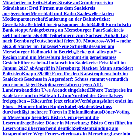
Mitarbeiter in Fritz-Haber-Straße an
Gründerpreis im
Ständehaus: Drei Firmen aus dem Saalekreis
ausgezeichnet
Merseblatt und Radio Saalewelle starten
Medienpartnerschaft
Sanierung an der Bahnbrücke:
Geiseltalstraße bleibt bis Spätsommer dicht
34.000 Euro futsch:
Bank stoppt Anlagebetrug an Merseburger Paar
Saalekreis
zieht mit mehr als 400 Teilnehmern zum Sachsen-Anhalt-Tag
nach Bernburg
Teutschenthal feiert 30. Motocross-WM – mehr
als 250 Starter im Talkessel
Neue Schnellladesäulen am
Merseburger Roßmarkt in Betrieb
„Ecke gut, alles gut!“ –
Region rund um Merseburg bekommt ein gemeinsames
Gesicht
Führerschein-Umtausch im Saalekreis: Frist läuft im
Januar 2027 ab
Angriff in Merseburg: Nackter Mann attackiert
Polizisten
Knapp 39.000 Euro für den Katastrophenschutz im
Saalekreis
Geschoss in Angersdorf: Schuss stammt vermutlich
von einem Jäger
Disziplinarverfahren gegen AfD-
Landratskandidat Uwe Arendt eingeleitet
Höhere Taxipreise im
Saalekreis und in Halle ab 1. Juni
Nordteil des Geiseltalsees
freigegeben – Kitesurfen jetzt erlaubt
Verfolgungsfahrt endet im
Fluss – Männer hatten Kupferkabel geladen
Geschoss
durchschlägt mehrere Türen in Einfamilienhaus
Döner-Voting
in Merseburg beendet: Bistro Cem gewinnt die
Leserumfrage
Bester Döner in Merseburg: Bistro Cem führt im
Leservoting überraschend deutlich
Selbstentzündung am
Knapendorfer Weg: Feuerwehreinsatz in Merseburg
Leserfoto