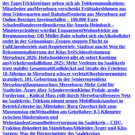
des Tages
Trickbetrüger geben sich als Telekommunikations-
Mitarbeiter aus
Merseburg verschenkt Frühjahrsblumen aus
dem Schlossgarten und Bahnhof
Seniorin aus Merseburg auf
Online-Betrüger hereingefallen – 100.000 Euro
Schaden
Bundesverdienstkreuz für Angela Heimbach –
Ministerpräsident würdigt Engagement
Wohnobjekte am
Bergmannsring: OB Müller-Bahr schaltet sich ein
Alkoholfahrt
endet in der Grünanlage: Zeugen stoppen Flucht zu
Fuß
Eigenbetrieb statt Regiebetrieb: Stadtrat macht Weg für
Rekommunalisierung der Kitas frei
Schlossfestumzug
Merseburg 2026: Hofschneiderei gibt ab sofort Kostüme
aus
Verkehrsunfallbilanz 2025: Mehr Verletzte im Saalekreis
trotz stabiler Gesamtzahl
Gullideckel auf Straße des Friedens:
18-Jähriger in Merseburg schwer verletzt
Oberbürgermeister
gratuliert: 101. Geburtstag in der Seniorenresidenz
Merseburg
Hauptausschuss Merseburg: Mehr Geld für
Stadträte, Ärger über Schmierereien
Kleine Pedale, große
Forderung – Kidical Mass rollt durch Merseburg
Besseres Netz
im Saalekreis: Telekom nimmt neuen Mobilfunkstandort in
Betrieb
Zeitreise ins Mittelalter: Burg Querfurt lädt zum
Museumstag ein
Weinathlon am Geiseltalsee: 8,5 Kilometer
zwischen Hindernissen und
Weinständen
Gesundheitsversorgung im Saalekreis – CDU-
Fraktion diskutiert im Ständehaus
Altkleider-Ärger und Kita-
Sorgen: Was die Bürgermeister des Saalekreises