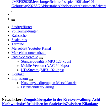
#MSFS2026MerseburgerSchlossfestspiele
100Jahre
101
Geburtstag
2026
5G
Abbestraße
Abholservice
Abstimmen
Advent
Stadtgeflüster
Polizeimeldungen
Ratssache
Saalekreis
Termine
Merseblatt Youtube-Kanal
Merseblatt unterstützen
Radio-Saalewelle
Standardqualität (MP3 128 kbps)
Mobile Version (AAC 64 kbps)
HD-Stream (MP3 192 kbps)
Kontakt
Impressum
Nutzungsbedingungen Merseblatt.de
Datenschutzerklärung
NewsTicker:
Zeugnisübergabe in der Kreisverwaltung: Acht
Nachwuchskräfte bleiben im Saalekreis
Zwischen Kliaplatte