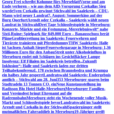
Georg Frei schreibt Kolumne fürs Merseblatt
Vorne und am
Ende verloren – wie aus dem AfD-Vorsprung Czekallas Sieg
wurde
Sven Czekalla gewinnt Stichwahl im Saalekreis – CDU-
Mann wird neuer Landrat
7. August: Sommerkino auf der
Burg Querfurt
Arendt oder Czekalla – Saalekreis wählt neuen
Landrat in Stichwahl
Drei Tage Schlossfestspiele in Merseburg:
Konzerte, Märkte und ein Festumzug
„Mererlebniswelt“ nahe
Sixti-Ruine: Spielpark für 849.000 Euro – Bauausschuss berät
Pläne
Großtierrettung im Saalekreis: Feuerwehren und
Tierärzte trainieren mit Pferdedummy
THW Saalekreis: Halle
ist Sachsen-Anhalt-Sieger
Feuerwehrgarage in Merseburg: 1,36
Millionen Euro für den Anbau
Streit unter Alkoholeinfluss in
Merseburg endet mit Schlägen ins Gesicht
Bäcker Lampe
Insolvenz: Elf Filialen im Saalekreis betroffen
„Zukunft
Inklusion“: Halle und Saalekreis laden zur dritten
Teilhabekonferenz
L 178 zwischen Braunsbedra und Krumpa
ein halbes Jahr gesperrt
Landratswahl Saalekreis: Endergebnis
amtlich – Stichwahl am 28. Juni
353 Merseburger sparen beim
Stadtradeln 13 Tonnen CO₂ ein
Neue Kunstausstellung im
Radisson Blu Hotel Halle-Merseburg
Merseburger Familien-
und Vereinsfest bringt Ehrenamt auf die
Radrennbahn
Merseburg steht ein Wochenende voller Musik,
Markt und Schlossfestspiele bevor
Landratswahl im Saalekreis:
Arendt und Czekalla in der Stichwahl
Spaziergänger stellt
mutmaßlichen Fahrraddieb in Merseburg
19-Jähriger greift