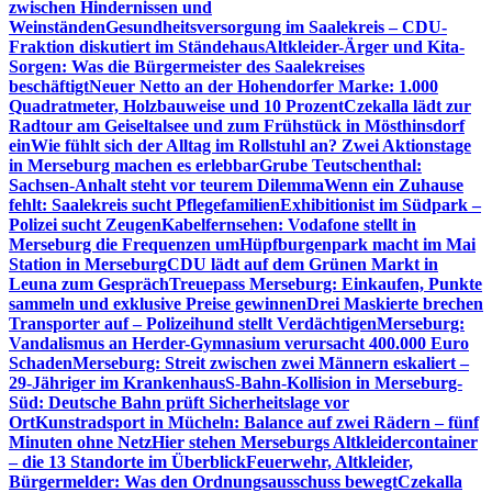
zwischen Hindernissen und
Weinständen
Gesundheitsversorgung im Saalekreis – CDU-
Fraktion diskutiert im Ständehaus
Altkleider-Ärger und Kita-
Sorgen: Was die Bürgermeister des Saalekreises
beschäftigt
Neuer Netto an der Hohendorfer Marke: 1.000
Quadratmeter, Holzbauweise und 10 Prozent
Czekalla lädt zur
Radtour am Geiseltalsee und zum Frühstück in Mösthinsdorf
ein
Wie fühlt sich der Alltag im Rollstuhl an? Zwei Aktionstage
in Merseburg machen es erlebbar
Grube Teutschenthal:
Sachsen-Anhalt steht vor teurem Dilemma
Wenn ein Zuhause
fehlt: Saalekreis sucht Pflegefamilien
Exhibitionist im Südpark –
Polizei sucht Zeugen
Kabelfernsehen: Vodafone stellt in
Merseburg die Frequenzen um
Hüpfburgenpark macht im Mai
Station in Merseburg
CDU lädt auf dem Grünen Markt in
Leuna zum Gespräch
Treuepass Merseburg: Einkaufen, Punkte
sammeln und exklusive Preise gewinnen
Drei Maskierte brechen
Transporter auf – Polizeihund stellt Verdächtigen
Merseburg:
Vandalismus an Herder-Gymnasium verursacht 400.000 Euro
Schaden
Merseburg: Streit zwischen zwei Männern eskaliert –
29-Jähriger im Krankenhaus
S-Bahn-Kollision in Merseburg-
Süd: Deutsche Bahn prüft Sicherheitslage vor
Ort
Kunstradsport in Mücheln: Balance auf zwei Rädern – fünf
Minuten ohne Netz
Hier stehen Merseburgs Altkleidercontainer
– die 13 Standorte im Überblick
Feuerwehr, Altkleider,
Bürgermelder: Was den Ordnungsausschuss bewegt
Czekalla