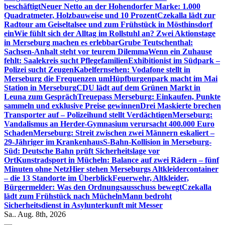
beschäftigt
Neuer Netto an der Hohendorfer Marke: 1.000
Quadratmeter, Holzbauweise und 10 Prozent
Czekalla lädt zur
Radtour am Geiseltalsee und zum Frühstück in Mösthinsdorf
ein
Wie fühlt sich der Alltag im Rollstuhl an? Zwei Aktionstage
in Merseburg machen es erlebbar
Grube Teutschenthal:
Sachsen-Anhalt steht vor teurem Dilemma
Wenn ein Zuhause
fehlt: Saalekreis sucht Pflegefamilien
Exhibitionist im Südpark –
Polizei sucht Zeugen
Kabelfernsehen: Vodafone stellt in
Merseburg die Frequenzen um
Hüpfburgenpark macht im Mai
Station in Merseburg
CDU lädt auf dem Grünen Markt in
Leuna zum Gespräch
Treuepass Merseburg: Einkaufen, Punkte
sammeln und exklusive Preise gewinnen
Drei Maskierte brechen
Transporter auf – Polizeihund stellt Verdächtigen
Merseburg:
Vandalismus an Herder-Gymnasium verursacht 400.000 Euro
Schaden
Merseburg: Streit zwischen zwei Männern eskaliert –
29-Jähriger im Krankenhaus
S-Bahn-Kollision in Merseburg-
Süd: Deutsche Bahn prüft Sicherheitslage vor
Ort
Kunstradsport in Mücheln: Balance auf zwei Rädern – fünf
Minuten ohne Netz
Hier stehen Merseburgs Altkleidercontainer
– die 13 Standorte im Überblick
Feuerwehr, Altkleider,
Bürgermelder: Was den Ordnungsausschuss bewegt
Czekalla
lädt zum Frühstück nach Mücheln
Mann bedroht
Sicherheitsdienst in Asylunterkunft mit Messer
Sa.. Aug. 8th, 2026