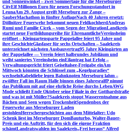
und Sonnenwinkel – zwei Sommertage für die Merseburger
City
Elf Millionen Euro für neuen Forschungsstandort in
Leuna
Am 29. August greift Merseburg zur Zange –
SauberMachathon in fünfter Auflage
Nach 40 Jahren ersetzt:
Döllnitzer Feuerwehr bekommt neuen Feldkochherd
Andreas
Rumi und Familie Cicek – vom Segen der Migration
Landkreis
startet neue Fortbildungsreihe für Ehrenamtliche
Vereinsheim
eröffnet – Kleingartensparte Pappelallee feiert 95 Jahre und
ihre Geschichte
Glasfaser für sechs Ortschaften – Saalekreis
unterzeichnet nächsten Ausbauvertrag
95 Jahre Kleingärten an
der Pappelallee — Verein feiert halbrundes Jubiläum und
weiht saniertes Vereinsheim ein
Eilantrag hat Erfolg –
Verwaltungsgericht friert Geiseltalsee-Freigabe ein
Am
Mittwoch könnten die Schlüssel zum „Kegelparadies“
wechseln
Kabeldiebe legen Bahnknoten Merseburg lahm –
zwölfter Fall im Raum Halle binnen eines Jahres
ralfP nimmt
das Publikum mit auf eine ehrliche Reise durchs Leben
AWG
Mode schließt Ende Oktober seine Filiale in der Gotthardstraße
und was ist mit Müller?
Saalekreis stoppt Wasserentnahme aus
Bächen und Seen wegen Trockenheit
Spendenbox der
Feuerwehr aus Merseburger Laden
gestohlen
Herrschergeschichten aus dem Mittelalter: Udo
Schenk liest im Merseburger Dom
Bauturbo, Walter-Bauer-
Preis und ein Auftritt, für den sich die eigene Fraktion
schämt
Landratswahlen im Saalekreis
„Frei heraus“ Alfred