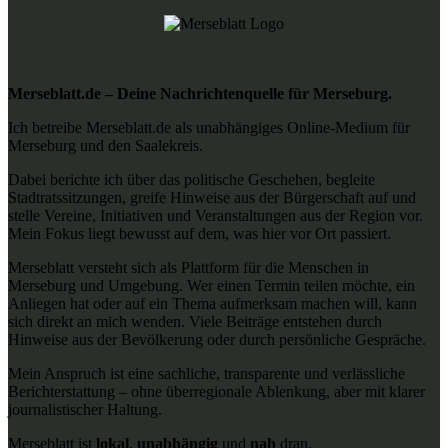
Merseblatt.de – Deine Nachrichtenquelle für Merseburg.
Ich betreibe Merseblatt.de als unabhängiges Online-Medium für
Merseburg und den Saalekreis.
Dabei berichte ich über das politische Geschehen, begleite
Stadtratssitzungen, greife Hinweise aus der Bürgerschaft auf und
stelle Vereine, Initiativen und Veranstaltungen aus der Region vor.
Mein Fokus liegt bewusst auf dem, was hier vor Ort passiert.
Merseblatt versteht sich als Plattform für die Menschen in
Merseburg und Umgebung. Wer einen Termin teilen möchte, ein
Anliegen hat oder auf ein Thema aufmerksam machen will, kann
sich direkt an mich wenden. Viele Beiträge entstehen durch
Hinweise aus der Bevölkerung oder durch persönliche Gespräche.
Mein Anspruch ist eine sachliche, transparente und verlässliche
Berichterstattung – ohne überregionale Ablenkung, aber mit klarer
journalistischer Haltung.
Merseblatt ist
lokal
,
unabhängig
und
nah
dran.