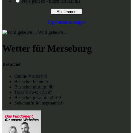
Naja geht so - nutze ich fast nie
Ergebnisse anzeigen
Wird geladen ...
Wetter für Merseburg
Besucher
Online Visitors:
0
Besucher heute:
5
Besucher gestern:
80
Total Views:
47.497
Besucher gesamt:
52.613
Seitenaufrufe insgesamt:
0