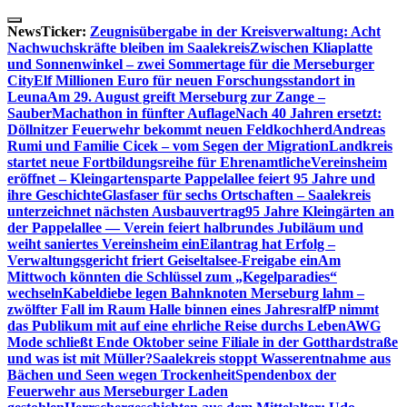
Skip
to
NewsTicker:
Zeugnisübergabe in der Kreisverwaltung: Acht
content
Nachwuchskräfte bleiben im Saalekreis
Zwischen Kliaplatte
und Sonnenwinkel – zwei Sommertage für die Merseburger
City
Elf Millionen Euro für neuen Forschungsstandort in
Leuna
Am 29. August greift Merseburg zur Zange –
SauberMachathon in fünfter Auflage
Nach 40 Jahren ersetzt:
Döllnitzer Feuerwehr bekommt neuen Feldkochherd
Andreas
Rumi und Familie Cicek – vom Segen der Migration
Landkreis
startet neue Fortbildungsreihe für Ehrenamtliche
Vereinsheim
eröffnet – Kleingartensparte Pappelallee feiert 95 Jahre und
ihre Geschichte
Glasfaser für sechs Ortschaften – Saalekreis
unterzeichnet nächsten Ausbauvertrag
95 Jahre Kleingärten an
der Pappelallee — Verein feiert halbrundes Jubiläum und
weiht saniertes Vereinsheim ein
Eilantrag hat Erfolg –
Verwaltungsgericht friert Geiseltalsee-Freigabe ein
Am
Mittwoch könnten die Schlüssel zum „Kegelparadies“
wechseln
Kabeldiebe legen Bahnknoten Merseburg lahm –
zwölfter Fall im Raum Halle binnen eines Jahres
ralfP nimmt
das Publikum mit auf eine ehrliche Reise durchs Leben
AWG
Mode schließt Ende Oktober seine Filiale in der Gotthardstraße
und was ist mit Müller?
Saalekreis stoppt Wasserentnahme aus
Bächen und Seen wegen Trockenheit
Spendenbox der
Feuerwehr aus Merseburger Laden