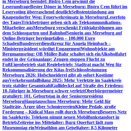
in Merseburg beendet: Bistro Cem gewinnt die
Leserumfrage
Bester Döner in Merseburg: Bistro Cem führt im
Leservoting überraschend deutlich
Selbstentzündung am
Knapendorfer Weg: Feuerwehreinsatz in Merseburg
Leserfoto
des Tages
Trickbetrüger geben sich als Telekommunikations-
Mitarbeiter aus
Merseburg verschenkt Frühjahrsblumen aus
dem Schlossgarten und Bahnhof
Seniorin aus Merseburg auf
Online-Betrüger hereingefallen – 100.000 Euro
Schaden
Bundesverdienstkreuz für Angela Heimbach –
Ministerpräsident würdigt Engagement
Wohnobjekte am
Bergmannsring: OB Müller-Bahr schaltet sich ein
Alkoholfahrt
endet in der Grünanlage: Zeugen stoppen Flucht zu
Fuß
Eigenbetrieb statt Regiebetrieb: Stadtrat macht Weg für
Rekommunalisierung der Kitas frei
Schlossfestumzug
Merseburg 2026: Hofschneiderei gibt ab sofort Kostüme
aus
Verkehrsunfallbilanz 2025: Mehr Verletzte im Saalekreis
trotz stabiler Gesamtzahl
Gullideckel auf Straße des Friedens:
18-Jähriger in Merseburg schwer verletzt
Oberbürgermeister
gratuliert: 101. Geburtstag in der Seniorenresidenz
Merseburg
Hauptausschuss Merseburg: Mehr Geld für
Stadträte, Ärger über Schmierereien
Kleine Pedale, große
Forderung – Kidical Mass rollt durch Merseburg
Besseres Netz
im Saalekreis: Telekom nimmt neuen Mobilfunkstandort in
Betrieb
Zeitreise ins Mittelalter: Burg Querfurt lädt zum
Museumstag ein
Weinathlon am Geiseltalsee: 8,5 Kilometer