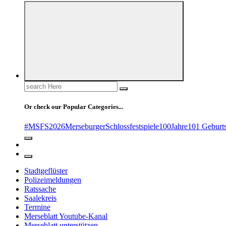
Search
for:
Or check our Popular Categories...
#MSFS2026MerseburgerSchlossfestspiele
100Jahre
101 Geburt
Stadtgeflüster
Polizeimeldungen
Ratssache
Saalekreis
Termine
Merseblatt Youtube-Kanal
Merseblatt unterstützen