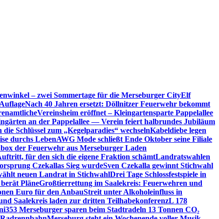
enwinkel – zwei Sommertage für die Merseburger City
Elf
Auflage
Nach 40 Jahren ersetzt: Döllnitzer Feuerwehr bekommt
renamtliche
Vereinsheim eröffnet – Kleingartensparte Pappelallee
ingärten an der Pappelallee — Verein feiert halbrundes Jubiläum
die Schlüssel zum „Kegelparadies“ wechseln
Kabeldiebe legen
eise durchs Leben
AWG Mode schließt Ende Oktober seine Filiale
box der Feuerwehr aus Merseburger Laden
ftritt, für den sich die eigene Fraktion schämt
Landratswahlen
orsprung Czekallas Sieg wurde
Sven Czekalla gewinnt Stichwahl
wählt neuen Landrat in Stichwahl
Drei Tage Schlossfestspiele in
 berät Pläne
Großtierrettung im Saalekreis: Feuerwehren und
ionen Euro für den Anbau
Streit unter Alkoholeinfluss in
und Saalekreis laden zur dritten Teilhabekonferenz
L 178
ni
353 Merseburger sparen beim Stadtradeln 13 Tonnen CO₂
ie Radrennbahn
Merseburg steht ein Wochenende voller Musik,