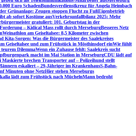
 geben sich als Telekommunikations-Mitarbeiter aus
Merseburg
00.000 Euro Schaden
Bundesverdienstkreuz für Angela Heimbach
 der Grünanlage: Zeugen stoppen Flucht zu Fuß
Eigenbetrieb
ibt ab sofort Kostüme aus
Verkehrsunfallbilanz 2025: Mehr
bürgermeister gratuliert: 101. Geburtstag in der
 Forderung – Kidical Mass rollt durch Merseburg
Besseres Netz
in
Weinathlon am Geiseltalsee: 8,5 Kilometer zwischen
nd Kita-Sorgen: Was die Bürgermeister des Saalekreises
am Geiseltalsee und zum Frühstück in Mösthinsdorf ein
Wie fühlt
r teurem Dilemma
Wenn ein Zuhause fehlt: Saalekreis sucht
pfburgenpark macht im Mai Station in Merseburg
CDU lädt auf
i Maskierte brechen Transporter auf – Polizeihund stellt
Männern eskaliert – 29-Jähriger im Krankenhaus
S-Bahn-
ünf Minuten ohne Netz
Hier stehen Merseburgs
kalla lädt zum Frühstück nach Mücheln
Mann bedroht