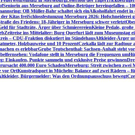
Feuerwehreinsatz in Merseburg
Leserfoto des Tages
Trickbetrüger
of
Seniorin aus Merseburg auf Online-Betrüger hereingefallen – 1
nnsring: OB Müller-Bahr schaltet sich ein
Alkoholfahrt endet in
der Kitas frei
Schlossfestumzug Merseburg 2026: Hofschneiderei g
Straße des Friedens: 18-Jähriger in Merseburg schwer verletzt
Ober
ld für Stadträte, Ärger über Schmierereien
Kleine Pedale, große
eb
Zeitreise ins Mittelalter: Burg Querfurt lädt zum Museumstag e
reis – CDU-Fraktion diskutiert im Ständehaus
Altkleider-Ärger u
atmeter, Holzbauweise und 10 Prozent
Czekalla lädt zur Radtour 
 machen es erlebbar
Grube Teutschenthal: Sachsen-Anhalt steht vo
belfernsehen: Vodafone stellt in Merseburg die Frequenzen um
Hü
g: Einkaufen, Punkte sammeln und exklusive Preise gewinnen
Dre
rursacht 400.000 Euro Schaden
Merseburg: Streit zwischen zwei 
e vor Ort
Kunstradsport in Mücheln: Balance auf zwei Rädern – f
Altkleider, Bürgermelder: Was den Ordnungsausschuss bewegt
Cze