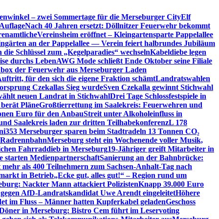
enwinkel – zwei Sommertage für die Merseburger City
Elf
Auflage
Nach 40 Jahren ersetzt: Döllnitzer Feuerwehr bekommt
renamtliche
Vereinsheim eröffnet – Kleingartensparte Pappelallee
ingärten an der Pappelallee — Verein feiert halbrundes Jubiläum
die Schlüssel zum „Kegelparadies“ wechseln
Kabeldiebe legen
eise durchs Leben
AWG Mode schließt Ende Oktober seine Filiale
box der Feuerwehr aus Merseburger Laden
ftritt, für den sich die eigene Fraktion schämt
Landratswahlen
orsprung Czekallas Sieg wurde
Sven Czekalla gewinnt Stichwahl
wählt neuen Landrat in Stichwahl
Drei Tage Schlossfestspiele in
 berät Pläne
Großtierrettung im Saalekreis: Feuerwehren und
ionen Euro für den Anbau
Streit unter Alkoholeinfluss in
und Saalekreis laden zur dritten Teilhabekonferenz
L 178
ni
353 Merseburger sparen beim Stadtradeln 13 Tonnen CO₂
ie Radrennbahn
Merseburg steht ein Wochenende voller Musik,
lichen Fahrraddieb in Merseburg
19-Jähriger greift Mitarbeiter in
e starten Medienpartnerschaft
Sanierung an der Bahnbrücke:
it mehr als 400 Teilnehmern zum Sachsen-Anhalt-Tag nach
arkt in Betrieb
„Ecke gut, alles gut!“ – Region rund um
eburg: Nackter Mann attackiert Polizisten
Knapp 39.000 Euro
 gegen AfD-Landratskandidat Uwe Arendt eingeleitet
Höhere
det im Fluss – Männer hatten Kupferkabel geladen
Geschoss
 Döner in Merseburg: Bistro Cem führt im Leservoting