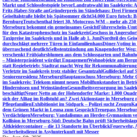
Markt und Schlossfestspiele bevor
Landratswahl im Saalekreis: A
Fritz-Haber-Straße an
Gründerpreis im Ständehaus: Drei Firmen 
Geiseltalstraße bleibt bis Spätsommer dicht
34.000 Euro futsch: 
Bernburg
Teutschenthal feiert 30. Motocross-WM – mehr als 250 
Merseburg bekommt ein gemeinsames Gesicht
Führerschein-Umta
für den Katastrophenschutz im Saalekreis
Geschoss in Angersdor
Taxipreise im Saalekreis und in Halle ab 1. Juni
Nordteil des Geise
durchschlägt mehrere Türen in Einfamilienhaus
Döner-Voting in
überraschend deutlich
Selbstentzündung am Knapendorfer Weg: 
verschenkt Frühjahrsblumen aus dem Schlossgarten und Bahnh
– Ministerpräsident würdigt Engagement
Wohnobjekte am Bergma
statt Regiebetrieb: Stadtrat macht Weg für Rekommunalisierung 
Verletzte im Saalekreis trotz stabiler Gesamtzahl
Gullideckel auf 
Seniorenresidenz Merseburg
Hauptausschuss Merseburg: Mehr Ge
im Saalekreis: Telekom nimmt neuen Mobilfunkstandort in Betri
Hindernissen und Weinständen
Gesundheitsversorgung im Saalek
beschäftigt
Neuer Netto an der Hohendorfer Marke: 1.000 Quadr
sich der Alltag im Rollstuhl an? Zwei Aktionstage in Merseburg
Pflegefamilien
Exhibitionist im Südpark – Polizei sucht Zeugen
Ka
dem Grünen Markt in Leuna zum Gespräch
Treuepass Mersebur
Verdächtigen
Merseburg: Vandalismus an Herder-Gymnasium ve
Kollision in Merseburg-Süd: Deutsche Bahn prüft Sicherheitslag
Altkleidercontainer – die 13 Standorte im Überblick
Feuerwehr, 
Sicherheitsdienst in Asylunterkunft mit Messer