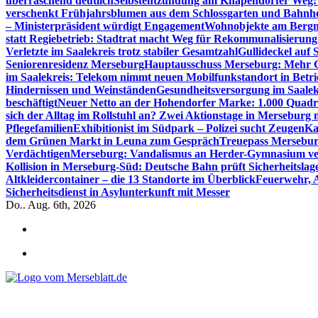
überraschend deutlich
Selbstentzündung am Knapendorfer Weg: 
verschenkt Frühjahrsblumen aus dem Schlossgarten und Bahnh
– Ministerpräsident würdigt Engagement
Wohnobjekte am Bergma
statt Regiebetrieb: Stadtrat macht Weg für Rekommunalisierung 
Verletzte im Saalekreis trotz stabiler Gesamtzahl
Gullideckel auf 
Seniorenresidenz Merseburg
Hauptausschuss Merseburg: Mehr Ge
im Saalekreis: Telekom nimmt neuen Mobilfunkstandort in Betri
Hindernissen und Weinständen
Gesundheitsversorgung im Saalek
beschäftigt
Neuer Netto an der Hohendorfer Marke: 1.000 Quadr
sich der Alltag im Rollstuhl an? Zwei Aktionstage in Merseburg
Pflegefamilien
Exhibitionist im Südpark – Polizei sucht Zeugen
Ka
dem Grünen Markt in Leuna zum Gespräch
Treuepass Mersebur
Verdächtigen
Merseburg: Vandalismus an Herder-Gymnasium ve
Kollision in Merseburg-Süd: Deutsche Bahn prüft Sicherheitslag
Altkleidercontainer – die 13 Standorte im Überblick
Feuerwehr, 
Sicherheitsdienst in Asylunterkunft mit Messer
Do.. Aug. 6th, 2026
*** Lokal informiert, Regional inspiriert***