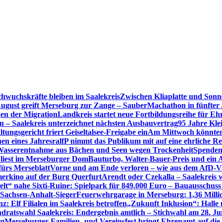
hwuchskräfte bleiben im Saalekreis
Zwischen Kliaplatte und Sonn
ugust greift Merseburg zur Zange – SauberMachathon in fünfter 
en der Migration
Landkreis startet neue Fortbildungsreihe für Eh
en – Saalekreis unterzeichnet nächsten Ausbauvertrag
95 Jahre Kle
tungsgericht friert Geiseltalsee-Freigabe ein
Am Mittwoch könnten 
en eines Jahres
ralfP nimmt das Publikum mit auf eine ehrliche R
 Wasserentnahme aus Bächen und Seen wegen Trockenheit
Spenden
 liest im Merseburger Dom
Bauturbo, Walter-Bauer-Preis und ein Au
fürs Merseblatt
Vorne und am Ende verloren – wie aus dem AfD-V
erkino auf der Burg Querfurt
Arendt oder Czekalla – Saalekreis 
lt“ nahe Sixti-Ruine: Spielpark für 849.000 Euro – Bauausschuss
 Sachsen-Anhalt-Sieger
Feuerwehrgarage in Merseburg: 1,36 Mill
: Elf Filialen im Saalekreis betroffen
„Zukunft Inklusion“: Halle 
dratswahl Saalekreis: Endergebnis amtlich – Stichwahl am 28. Ju
rg
Merseburger Familien- und Vereinsfest bringt Ehrenamt auf d