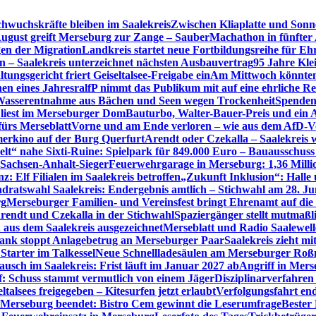
hwuchskräfte bleiben im Saalekreis
Zwischen Kliaplatte und Sonn
ugust greift Merseburg zur Zange – SauberMachathon in fünfter 
en der Migration
Landkreis startet neue Fortbildungsreihe für Eh
en – Saalekreis unterzeichnet nächsten Ausbauvertrag
95 Jahre Kle
tungsgericht friert Geiseltalsee-Freigabe ein
Am Mittwoch könnten 
en eines Jahres
ralfP nimmt das Publikum mit auf eine ehrliche R
 Wasserentnahme aus Bächen und Seen wegen Trockenheit
Spenden
 liest im Merseburger Dom
Bauturbo, Walter-Bauer-Preis und ein Au
fürs Merseblatt
Vorne und am Ende verloren – wie aus dem AfD-V
erkino auf der Burg Querfurt
Arendt oder Czekalla – Saalekreis 
lt“ nahe Sixti-Ruine: Spielpark für 849.000 Euro – Bauausschuss
 Sachsen-Anhalt-Sieger
Feuerwehrgarage in Merseburg: 1,36 Mill
: Elf Filialen im Saalekreis betroffen
„Zukunft Inklusion“: Halle 
dratswahl Saalekreis: Endergebnis amtlich – Stichwahl am 28. Ju
rg
Merseburger Familien- und Vereinsfest bringt Ehrenamt auf d
rendt und Czekalla in der Stichwahl
Spaziergänger stellt mutmaß
aus dem Saalekreis ausgezeichnet
Merseblatt und Radio Saalewell
Bank stoppt Anlagebetrug an Merseburger Paar
Saalekreis zieht m
Starter im Talkessel
Neue Schnellladesäulen am Merseburger Roßm
usch im Saalekreis: Frist läuft im Januar 2027 ab
Angriff in Mers
f: Schuss stammt vermutlich von einem Jäger
Disziplinarverfahren
ltalsees freigegeben – Kitesurfen jetzt erlaubt
Verfolgungsfahrt en
 Merseburg beendet: Bistro Cem gewinnt die Leserumfrage
Bester