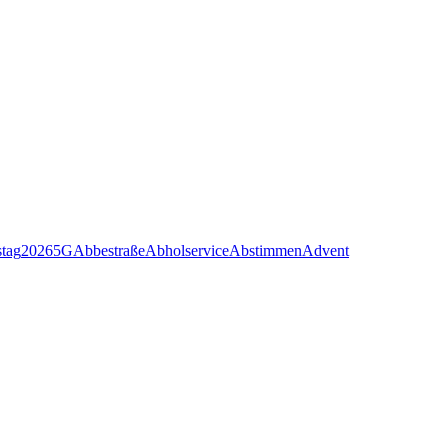
stag
2026
5G
Abbestraße
Abholservice
Abstimmen
Advent