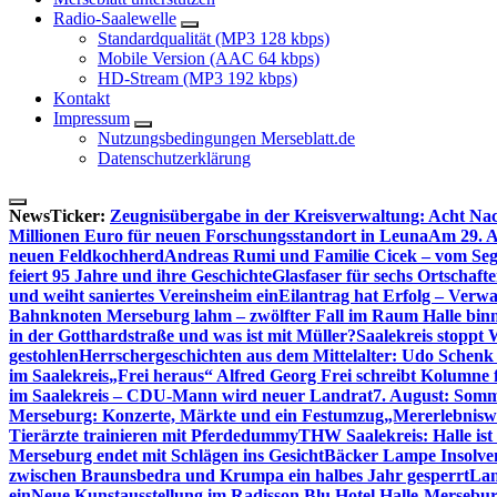
Radio-Saalewelle
Standardqualität (MP3 128 kbps)
Mobile Version (AAC 64 kbps)
HD-Stream (MP3 192 kbps)
Kontakt
Impressum
Nutzungsbedingungen Merseblatt.de
Datenschutzerklärung
NewsTicker:
Zeugnisübergabe in der Kreisverwaltung: Acht Nac
Millionen Euro für neuen Forschungsstandort in Leuna
Am 29. A
neuen Feldkochherd
Andreas Rumi und Familie Cicek – vom Seg
feiert 95 Jahre und ihre Geschichte
Glasfaser für sechs Ortschaft
und weiht saniertes Vereinsheim ein
Eilantrag hat Erfolg – Verwal
Bahnknoten Merseburg lahm – zwölfter Fall im Raum Halle binn
in der Gotthardstraße und was ist mit Müller?
Saalekreis stoppt
gestohlen
Herrschergeschichten aus dem Mittelalter: Udo Schenk
im Saalekreis
„Frei heraus“ Alfred Georg Frei schreibt Kolumne 
im Saalekreis – CDU-Mann wird neuer Landrat
7. August: Somm
Merseburg: Konzerte, Märkte und ein Festumzug
„Mererlebniswe
Tierärzte trainieren mit Pferdedummy
THW Saalekreis: Halle ist
Merseburg endet mit Schlägen ins Gesicht
Bäcker Lampe Insolvenz
zwischen Braunsbedra und Krumpa ein halbes Jahr gesperrt
Lan
ein
Neue Kunstausstellung im Radisson Blu Hotel Halle-Mersebu