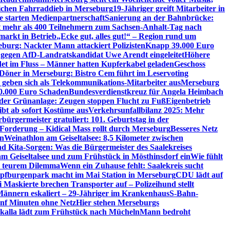
lichen Fahrraddieb in Merseburg
19-Jähriger greift Mitarbeiter in
e starten Medienpartnerschaft
Sanierung an der Bahnbrücke:
it mehr als 400 Teilnehmern zum Sachsen-Anhalt-Tag nach
arkt in Betrieb
„Ecke gut, alles gut!“ – Region rund um
eburg: Nackter Mann attackiert Polizisten
Knapp 39.000 Euro
 gegen AfD-Landratskandidat Uwe Arendt eingeleitet
Höhere
det im Fluss – Männer hatten Kupferkabel geladen
Geschoss
 Döner in Merseburg: Bistro Cem führt im Leservoting
 geben sich als Telekommunikations-Mitarbeiter aus
Merseburg
00.000 Euro Schaden
Bundesverdienstkreuz für Angela Heimbach
 der Grünanlage: Zeugen stoppen Flucht zu Fuß
Eigenbetrieb
ibt ab sofort Kostüme aus
Verkehrsunfallbilanz 2025: Mehr
bürgermeister gratuliert: 101. Geburtstag in der
 Forderung – Kidical Mass rollt durch Merseburg
Besseres Netz
in
Weinathlon am Geiseltalsee: 8,5 Kilometer zwischen
nd Kita-Sorgen: Was die Bürgermeister des Saalekreises
am Geiseltalsee und zum Frühstück in Mösthinsdorf ein
Wie fühlt
r teurem Dilemma
Wenn ein Zuhause fehlt: Saalekreis sucht
pfburgenpark macht im Mai Station in Merseburg
CDU lädt auf
i Maskierte brechen Transporter auf – Polizeihund stellt
Männern eskaliert – 29-Jähriger im Krankenhaus
S-Bahn-
ünf Minuten ohne Netz
Hier stehen Merseburgs
kalla lädt zum Frühstück nach Mücheln
Mann bedroht