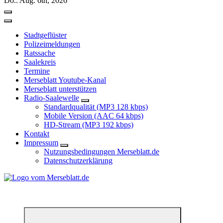
Do.. Aug. 6th, 2026
Stadtgeflüster
Polizeimeldungen
Ratssache
Saalekreis
Termine
Merseblatt Youtube-Kanal
Merseblatt unterstützen
Radio-Saalewelle
Standardqualität (MP3 128 kbps)
Mobile Version (AAC 64 kbps)
HD-Stream (MP3 192 kbps)
Kontakt
Impressum
Nutzungsbedingungen Merseblatt.de
Datenschutzerklärung
*** Lokal informiert, Regional inspiriert***