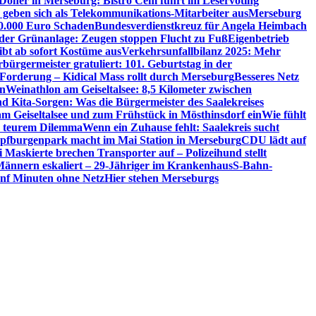
 Döner in Merseburg: Bistro Cem führt im Leservoting
 geben sich als Telekommunikations-Mitarbeiter aus
Merseburg
00.000 Euro Schaden
Bundesverdienstkreuz für Angela Heimbach
 der Grünanlage: Zeugen stoppen Flucht zu Fuß
Eigenbetrieb
ibt ab sofort Kostüme aus
Verkehrsunfallbilanz 2025: Mehr
bürgermeister gratuliert: 101. Geburtstag in der
 Forderung – Kidical Mass rollt durch Merseburg
Besseres Netz
in
Weinathlon am Geiseltalsee: 8,5 Kilometer zwischen
nd Kita-Sorgen: Was die Bürgermeister des Saalekreises
am Geiseltalsee und zum Frühstück in Mösthinsdorf ein
Wie fühlt
r teurem Dilemma
Wenn ein Zuhause fehlt: Saalekreis sucht
pfburgenpark macht im Mai Station in Merseburg
CDU lädt auf
i Maskierte brechen Transporter auf – Polizeihund stellt
Männern eskaliert – 29-Jähriger im Krankenhaus
S-Bahn-
ünf Minuten ohne Netz
Hier stehen Merseburgs