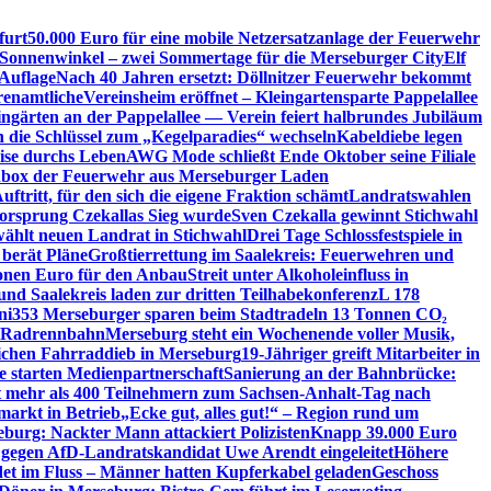
furt
50.000 Euro für eine mobile Netzersatzanlage der Feuerwehr
 Sonnenwinkel – zwei Sommertage für die Merseburger City
Elf
Auflage
Nach 40 Jahren ersetzt: Döllnitzer Feuerwehr bekommt
renamtliche
Vereinsheim eröffnet – Kleingartensparte Pappelallee
ingärten an der Pappelallee — Verein feiert halbrundes Jubiläum
die Schlüssel zum „Kegelparadies“ wechseln
Kabeldiebe legen
eise durchs Leben
AWG Mode schließt Ende Oktober seine Filiale
box der Feuerwehr aus Merseburger Laden
ftritt, für den sich die eigene Fraktion schämt
Landratswahlen
orsprung Czekallas Sieg wurde
Sven Czekalla gewinnt Stichwahl
wählt neuen Landrat in Stichwahl
Drei Tage Schlossfestspiele in
 berät Pläne
Großtierrettung im Saalekreis: Feuerwehren und
ionen Euro für den Anbau
Streit unter Alkoholeinfluss in
und Saalekreis laden zur dritten Teilhabekonferenz
L 178
ni
353 Merseburger sparen beim Stadtradeln 13 Tonnen CO₂
ie Radrennbahn
Merseburg steht ein Wochenende voller Musik,
lichen Fahrraddieb in Merseburg
19-Jähriger greift Mitarbeiter in
e starten Medienpartnerschaft
Sanierung an der Bahnbrücke:
it mehr als 400 Teilnehmern zum Sachsen-Anhalt-Tag nach
arkt in Betrieb
„Ecke gut, alles gut!“ – Region rund um
eburg: Nackter Mann attackiert Polizisten
Knapp 39.000 Euro
 gegen AfD-Landratskandidat Uwe Arendt eingeleitet
Höhere
det im Fluss – Männer hatten Kupferkabel geladen
Geschoss