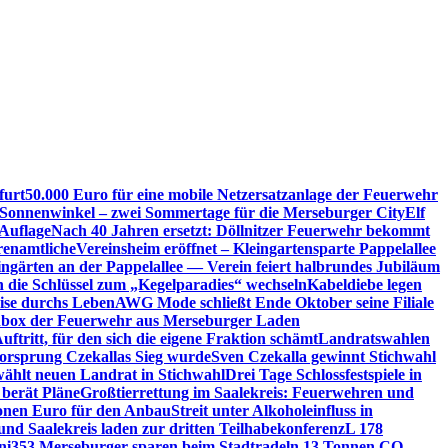
furt
50.000 Euro für eine mobile Netzersatzanlage der Feuerwehr
 Sonnenwinkel – zwei Sommertage für die Merseburger City
Elf
Auflage
Nach 40 Jahren ersetzt: Döllnitzer Feuerwehr bekommt
renamtliche
Vereinsheim eröffnet – Kleingartensparte Pappelallee
ingärten an der Pappelallee — Verein feiert halbrundes Jubiläum
die Schlüssel zum „Kegelparadies“ wechseln
Kabeldiebe legen
eise durchs Leben
AWG Mode schließt Ende Oktober seine Filiale
box der Feuerwehr aus Merseburger Laden
ftritt, für den sich die eigene Fraktion schämt
Landratswahlen
orsprung Czekallas Sieg wurde
Sven Czekalla gewinnt Stichwahl
wählt neuen Landrat in Stichwahl
Drei Tage Schlossfestspiele in
 berät Pläne
Großtierrettung im Saalekreis: Feuerwehren und
ionen Euro für den Anbau
Streit unter Alkoholeinfluss in
und Saalekreis laden zur dritten Teilhabekonferenz
L 178
ni
353 Merseburger sparen beim Stadtradeln 13 Tonnen CO₂