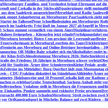
rg
Merseburger Familien- und Vereinsfest bringt Ehrenamt auf d
rendt und Czekalla in der Stichwahl
Spaziergänger stellt mutmaß
aus dem Saalekreis ausgezeichnet
Merseblatt und Radio Saalewell
Bank stoppt Anlagebetrug an Merseburger Paar
Saalekreis zieht m
Starter im Talkessel
Neue Schnellladesäulen am Merseburger Roßm
usch im Saalekreis: Frist läuft im Januar 2027 ab
Angriff in Mers
f: Schuss stammt vermutlich von einem Jäger
Disziplinarverfahren
ltalsees freigegeben – Kitesurfen jetzt erlaubt
Verfolgungsfahrt en
 Merseburg beendet: Bistro Cem gewinnt die Leserumfrage
Bester
Feuerwehreinsatz in Merseburg
Leserfoto des Tages
Trickbetrüger
of
Seniorin aus Merseburg auf Online-Betrüger hereingefallen – 1
nnsring: OB Müller-Bahr schaltet sich ein
Alkoholfahrt endet in
der Kitas frei
Schlossfestumzug Merseburg 2026: Hofschneiderei g
Straße des Friedens: 18-Jähriger in Merseburg schwer verletzt
Ober
ld für Stadträte, Ärger über Schmierereien
Kleine Pedale, große
eb
Zeitreise ins Mittelalter: Burg Querfurt lädt zum Museumstag e
reis – CDU-Fraktion diskutiert im Ständehaus
Altkleider-Ärger u
atmeter, Holzbauweise und 10 Prozent
Czekalla lädt zur Radtour 
 machen es erlebbar
Grube Teutschenthal: Sachsen-Anhalt steht vo
belfernsehen: Vodafone stellt in Merseburg die Frequenzen um
Hü
g: Einkaufen, Punkte sammeln und exklusive Preise gewinnen
Dre
rursacht 400.000 Euro Schaden
Merseburg: Streit zwischen zwei 
e vor Ort
Kunstradsport in Mücheln: Balance auf zwei Rädern – f