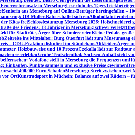
 Merseburg beendet: Bistro Cem gewinnt die Leserumfrage
Bester
Feuerwehreinsatz in Merseburg
Leserfoto des Tages
Trickbetrüger
of
Seniorin aus Merseburg auf Online-Betrüger hereingefallen – 1
nnsring: OB Müller-Bahr schaltet sich ein
Alkoholfahrt endet in
der Kitas frei
Schlossfestumzug Merseburg 2026: Hofschneiderei g
Straße des Friedens: 18-Jähriger in Merseburg schwer verletzt
Ober
ld für Stadträte, Ärger über Schmierereien
Kleine Pedale, große
eb
Zeitreise ins Mittelalter: Burg Querfurt lädt zum Museumstag e
reis – CDU-Fraktion diskutiert im Ständehaus
Altkleider-Ärger u
atmeter, Holzbauweise und 10 Prozent
Czekalla lädt zur Radtour 
 machen es erlebbar
Grube Teutschenthal: Sachsen-Anhalt steht vo
belfernsehen: Vodafone stellt in Merseburg die Frequenzen um
Hü
g: Einkaufen, Punkte sammeln und exklusive Preise gewinnen
Dre
rursacht 400.000 Euro Schaden
Merseburg: Streit zwischen zwei 
e vor Ort
Kunstradsport in Mücheln: Balance auf zwei Rädern – f