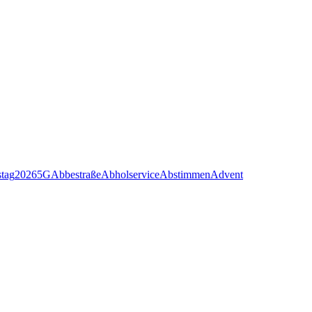
stag
2026
5G
Abbestraße
Abholservice
Abstimmen
Advent