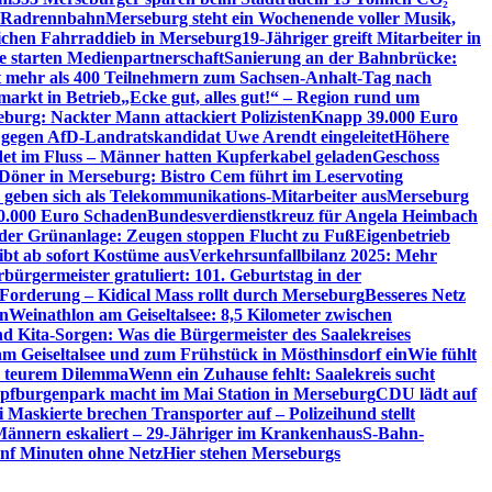
ie Radrennbahn
Merseburg steht ein Wochenende voller Musik,
lichen Fahrraddieb in Merseburg
19-Jähriger greift Mitarbeiter in
e starten Medienpartnerschaft
Sanierung an der Bahnbrücke:
it mehr als 400 Teilnehmern zum Sachsen-Anhalt-Tag nach
arkt in Betrieb
„Ecke gut, alles gut!“ – Region rund um
eburg: Nackter Mann attackiert Polizisten
Knapp 39.000 Euro
 gegen AfD-Landratskandidat Uwe Arendt eingeleitet
Höhere
det im Fluss – Männer hatten Kupferkabel geladen
Geschoss
 Döner in Merseburg: Bistro Cem führt im Leservoting
 geben sich als Telekommunikations-Mitarbeiter aus
Merseburg
00.000 Euro Schaden
Bundesverdienstkreuz für Angela Heimbach
 der Grünanlage: Zeugen stoppen Flucht zu Fuß
Eigenbetrieb
ibt ab sofort Kostüme aus
Verkehrsunfallbilanz 2025: Mehr
bürgermeister gratuliert: 101. Geburtstag in der
 Forderung – Kidical Mass rollt durch Merseburg
Besseres Netz
in
Weinathlon am Geiseltalsee: 8,5 Kilometer zwischen
nd Kita-Sorgen: Was die Bürgermeister des Saalekreises
am Geiseltalsee und zum Frühstück in Mösthinsdorf ein
Wie fühlt
r teurem Dilemma
Wenn ein Zuhause fehlt: Saalekreis sucht
pfburgenpark macht im Mai Station in Merseburg
CDU lädt auf
i Maskierte brechen Transporter auf – Polizeihund stellt
Männern eskaliert – 29-Jähriger im Krankenhaus
S-Bahn-
ünf Minuten ohne Netz
Hier stehen Merseburgs