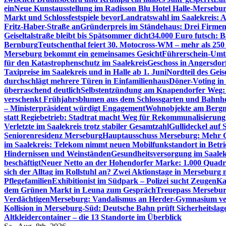
ein
Neue Kunstausstellung im Radisson Blu Hotel Halle-Mersebu
Markt und Schlossfestspiele bevor
Landratswahl im Saalekreis: A
Fritz-Haber-Straße an
Gründerpreis im Ständehaus: Drei Firmen 
Geiseltalstraße bleibt bis Spätsommer dicht
34.000 Euro futsch: 
Bernburg
Teutschenthal feiert 30. Motocross-WM – mehr als 250 
Merseburg bekommt ein gemeinsames Gesicht
Führerschein-Umta
für den Katastrophenschutz im Saalekreis
Geschoss in Angersdor
Taxipreise im Saalekreis und in Halle ab 1. Juni
Nordteil des Geise
durchschlägt mehrere Türen in Einfamilienhaus
Döner-Voting in
überraschend deutlich
Selbstentzündung am Knapendorfer Weg: 
verschenkt Frühjahrsblumen aus dem Schlossgarten und Bahnh
– Ministerpräsident würdigt Engagement
Wohnobjekte am Bergma
statt Regiebetrieb: Stadtrat macht Weg für Rekommunalisierung 
Verletzte im Saalekreis trotz stabiler Gesamtzahl
Gullideckel auf 
Seniorenresidenz Merseburg
Hauptausschuss Merseburg: Mehr Ge
im Saalekreis: Telekom nimmt neuen Mobilfunkstandort in Betri
Hindernissen und Weinständen
Gesundheitsversorgung im Saalek
beschäftigt
Neuer Netto an der Hohendorfer Marke: 1.000 Quadr
sich der Alltag im Rollstuhl an? Zwei Aktionstage in Merseburg
Pflegefamilien
Exhibitionist im Südpark – Polizei sucht Zeugen
Ka
dem Grünen Markt in Leuna zum Gespräch
Treuepass Mersebur
Verdächtigen
Merseburg: Vandalismus an Herder-Gymnasium ve
Kollision in Merseburg-Süd: Deutsche Bahn prüft Sicherheitslag
Altkleidercontainer – die 13 Standorte im Überblick