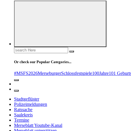
Search
for:
Or check our Popular Categories...
#MSFS2026MerseburgerSchlossfestspiele
100Jahre
101 Geburt
Stadtgeflüster
Polizeimeldungen
Ratssache
Saalekreis
Termine
Merseblatt Youtube-Kanal
Merseblatt unterstützen