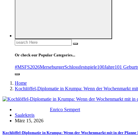
Search
for:
Or check our Popular Categories...
#MSFS2026MerseburgerSchlossfestspiele
100Jahre
101 Geburt
Home
Kochlöffel-Diplomatie in Krumpa: Wenn der Wochenmarkt mit 
Enrico Sempert
Saalekreis
März 15, 2026
Kochlöffel-Diplomatie in Krumpa: Wenn der Wochenmarkt mit in der Pfanne 