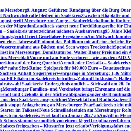
oss Merseburg
9. August: Geführter Rundgang über die Burg Quer
t Nachwuchskräfte bleiben im Saalekreis
Zwischen Kliaplatte und
ugust greift Merseburg zur Zange – SauberMachathon in fünfter 
en der Migration
Landkreis startet neue Fortbildungsreihe für Eh
en – Saalekreis unterzeichnet nächsten Ausbauvertrag
95 Jahre Kle
tungsgericht friert Geiseltalsee-Freigabe ein
Am Mittwoch könnten 
en eines Jahres
ralfP nimmt das Publikum mit auf eine ehrliche R
 Wasserentnahme aus Bächen und Seen wegen Trockenheit
Spenden
 liest im Merseburger Dom
Bauturbo, Walter-Bauer-Preis und ein Au
fürs Merseblatt
Vorne und am Ende verloren – wie aus dem AfD-V
erkino auf der Burg Querfurt
Arendt oder Czekalla – Saalekreis 
lt“ nahe Sixti-Ruine: Spielpark für 849.000 Euro – Bauausschuss
 Sachsen-Anhalt-Sieger
Feuerwehrgarage in Merseburg: 1,36 Mill
: Elf Filialen im Saalekreis betroffen
„Zukunft Inklusion“: Halle 
dratswahl Saalekreis: Endergebnis amtlich – Stichwahl am 28. Ju
rg
Merseburger Familien- und Vereinsfest bringt Ehrenamt auf d
rendt und Czekalla in der Stichwahl
Spaziergänger stellt mutmaß
aus dem Saalekreis ausgezeichnet
Merseblatt und Radio Saalewell
Bank stoppt Anlagebetrug an Merseburger Paar
Saalekreis zieht m
Starter im Talkessel
Neue Schnellladesäulen am Merseburger Roßm
usch im Saalekreis: Frist läuft im Januar 2027 ab
Angriff in Mers
f: Schuss stammt vermutlich von einem Jäger
Disziplinarverfahren
ltalsees freigegeben – Kitesurfen jetzt erlaubt
Verfolgungsfahrt en