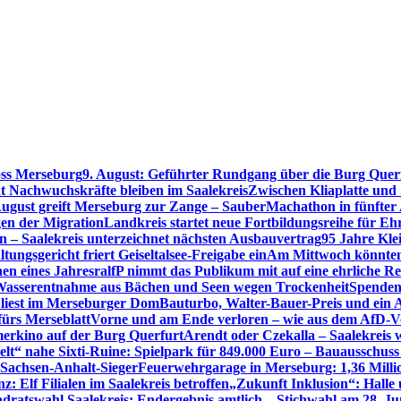
oss Merseburg
9. August: Geführter Rundgang über die Burg Quer
t Nachwuchskräfte bleiben im Saalekreis
Zwischen Kliaplatte und
ugust greift Merseburg zur Zange – SauberMachathon in fünfter 
en der Migration
Landkreis startet neue Fortbildungsreihe für Eh
en – Saalekreis unterzeichnet nächsten Ausbauvertrag
95 Jahre Kle
tungsgericht friert Geiseltalsee-Freigabe ein
Am Mittwoch könnten 
en eines Jahres
ralfP nimmt das Publikum mit auf eine ehrliche R
 Wasserentnahme aus Bächen und Seen wegen Trockenheit
Spenden
 liest im Merseburger Dom
Bauturbo, Walter-Bauer-Preis und ein Au
fürs Merseblatt
Vorne und am Ende verloren – wie aus dem AfD-V
erkino auf der Burg Querfurt
Arendt oder Czekalla – Saalekreis 
lt“ nahe Sixti-Ruine: Spielpark für 849.000 Euro – Bauausschuss
 Sachsen-Anhalt-Sieger
Feuerwehrgarage in Merseburg: 1,36 Mill
: Elf Filialen im Saalekreis betroffen
„Zukunft Inklusion“: Halle 
dratswahl Saalekreis: Endergebnis amtlich – Stichwahl am 28. Ju