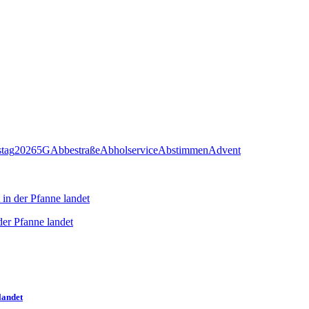
stag
2026
5G
Abbestraße
Abholservice
Abstimmen
Advent
in der Pfanne landet
landet