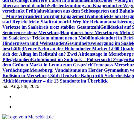
durchschlägt mehrere Türen in Einfamilienhaus
Döner-Voting in
überraschend deutlich
Selbstentzündung am Knapendorfer Weg: 
verschenkt Frühjahrsblumen aus dem Schlossgarten und Bahnh
– Ministerpräsident würdigt Engagement
Wohnobjekte am Bergma
statt Regiebetrieb: Stadtrat macht Weg für Rekommunalisierung 
Verletzte im Saalekreis trotz stabiler Gesamtzahl
Gullideckel auf 
Seniorenresidenz Merseburg
Hauptausschuss Merseburg: Mehr Ge
im Saalekreis: Telekom nimmt neuen Mobilfunkstandort in Betri
Hindernissen und Weinständen
Gesundheitsversorgung im Saalek
beschäftigt
Neuer Netto an der Hohendorfer Marke: 1.000 Quadr
sich der Alltag im Rollstuhl an? Zwei Aktionstage in Merseburg
Pflegefamilien
Exhibitionist im Südpark – Polizei sucht Zeugen
Ka
dem Grünen Markt in Leuna zum Gespräch
Treuepass Mersebur
Verdächtigen
Merseburg: Vandalismus an Herder-Gymnasium ve
Kollision in Merseburg-Süd: Deutsche Bahn prüft Sicherheitslag
Altkleidercontainer – die 13 Standorte im Überblick
Sa.. Aug. 8th, 2026
*** Lokal informiert, Regional inspiriert***