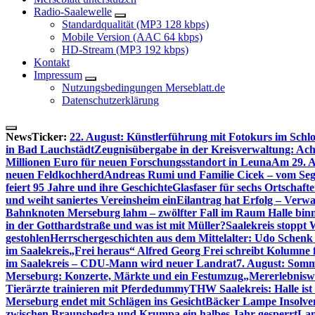
Radio-Saalewelle
Standardqualität (MP3 128 kbps)
Mobile Version (AAC 64 kbps)
HD-Stream (MP3 192 kbps)
Kontakt
Impressum
Nutzungsbedingungen Merseblatt.de
Datenschutzerklärung
NewsTicker:
22. August: Künstlerführung mit Fotokurs im Schl
in Bad Lauchstädt
Zeugnisübergabe in der Kreisverwaltung: Ach
Millionen Euro für neuen Forschungsstandort in Leuna
Am 29. A
neuen Feldkochherd
Andreas Rumi und Familie Cicek – vom Seg
feiert 95 Jahre und ihre Geschichte
Glasfaser für sechs Ortschaft
und weiht saniertes Vereinsheim ein
Eilantrag hat Erfolg – Verwal
Bahnknoten Merseburg lahm – zwölfter Fall im Raum Halle binn
in der Gotthardstraße und was ist mit Müller?
Saalekreis stoppt
gestohlen
Herrschergeschichten aus dem Mittelalter: Udo Schenk
im Saalekreis
„Frei heraus“ Alfred Georg Frei schreibt Kolumne 
im Saalekreis – CDU-Mann wird neuer Landrat
7. August: Somm
Merseburg: Konzerte, Märkte und ein Festumzug
„Mererlebniswe
Tierärzte trainieren mit Pferdedummy
THW Saalekreis: Halle ist
Merseburg endet mit Schlägen ins Gesicht
Bäcker Lampe Insolvenz
zwischen Braunsbedra und Krumpa ein halbes Jahr gesperrt
Lan