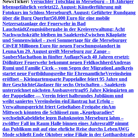
NewsTicker:
Versuchter Totschlag in Merseburg – 18-Jähriger
lebensgefährlich verletzt
22. August: Künstlerführung mit
Fotokurs im Schloss Merseburg
9. August: Geführter Rundgang
über die Burg Querfurt
50.000 Euro für eine mobile
Netzersatzanlage der Feuerwehr in Bad
Lauchstädt
Zeugnisübergabe in der Kreisverwaltung: Acht
Nachwuchskräfte bleiben im Saalekreis
Zwischen Kliaplatte
und Sonnenwinkel – zwei Sommertage für die Merseburger
City
Elf Millionen Euro für neuen Forschungsstandort in
Leuna
Am 29. August greift Merseburg zur Zange –
SauberMachathon in fünfter Auflage
Nach 40 Jahren ersetzt:
Döllnitzer Feuerwehr bekommt neuen Feldkochherd
Andreas
Rumi und Familie Cicek – vom Segen der Migration
Landkreis
startet neue Fortbildungsreihe für Ehrenamtliche
Vereinsheim
eröffnet – Kleingartensparte Pappelallee feiert 95 Jahre und
ihre Geschichte
Glasfaser für sechs Ortschaften – Saalekreis
unterzeichnet nächsten Ausbauvertrag
95 Jahre Kleingärten an
der Pappelallee — Verein feiert halbrundes Jubiläum und
weiht saniertes Vereinsheim ein
Eilantrag hat Erfolg –
Verwaltungsgericht friert Geiseltalsee-Freigabe ein
Am
Mittwoch könnten die Schlüssel zum „Kegelparadies“
wechseln
Kabeldiebe legen Bahnknoten Merseburg lahm –
zwölfter Fall im Raum Halle binnen eines Jahres
ralfP nimmt
das Publikum mit auf eine ehrliche Reise durchs Leben
AWG
Mode schließt Ende Oktober seine Filiale in der Gotthardstraße