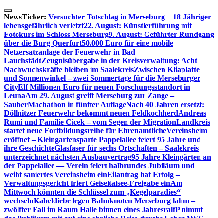
Skip
to
NewsTicker:
Versuchter Totschlag in Merseburg – 18-Jähriger
content
lebensgefährlich verletzt
22. August: Künstlerführung mit
Fotokurs im Schloss Merseburg
9. August: Geführter Rundgang
über die Burg Querfurt
50.000 Euro für eine mobile
Netzersatzanlage der Feuerwehr in Bad
Lauchstädt
Zeugnisübergabe in der Kreisverwaltung: Acht
Nachwuchskräfte bleiben im Saalekreis
Zwischen Kliaplatte
und Sonnenwinkel – zwei Sommertage für die Merseburger
City
Elf Millionen Euro für neuen Forschungsstandort in
Leuna
Am 29. August greift Merseburg zur Zange –
SauberMachathon in fünfter Auflage
Nach 40 Jahren ersetzt:
Döllnitzer Feuerwehr bekommt neuen Feldkochherd
Andreas
Rumi und Familie Cicek – vom Segen der Migration
Landkreis
startet neue Fortbildungsreihe für Ehrenamtliche
Vereinsheim
eröffnet – Kleingartensparte Pappelallee feiert 95 Jahre und
ihre Geschichte
Glasfaser für sechs Ortschaften – Saalekreis
unterzeichnet nächsten Ausbauvertrag
95 Jahre Kleingärten an
der Pappelallee — Verein feiert halbrundes Jubiläum und
weiht saniertes Vereinsheim ein
Eilantrag hat Erfolg –
Verwaltungsgericht friert Geiseltalsee-Freigabe ein
Am
Mittwoch könnten die Schlüssel zum „Kegelparadies“
wechseln
Kabeldiebe legen Bahnknoten Merseburg lahm –
zwölfter Fall im Raum Halle binnen eines Jahres
ralfP nimmt