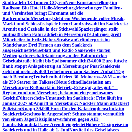
Stadtradeln 13 Tonnen CO₂ ein
Neue Kunstausstellung im
Radisson Blu Hotel Halle-Merseburg
Merseburger Familien-
und Vereinsfest bringt Ehrenamt auf die
Radrennbahn
Merseburg steht ein Wochenende voller Musik,
Markt und Schlossfestspiele bevor
Landratswahl im Saalekreis:
Arendt und Czekalla in der Stichwahl
Spaziergänger stellt
mutmaßlichen Fahrraddieb in Merseburg
19-Jähriger greift
Mitarbeiter in Fritz-Haber-Straße an
Gründerpreis im
Ständehaus: Drei Firmen aus dem Saalekreis
ausgezeichnet
Merseblatt und Radio Saalewelle starten
Medienpartnerschaft
Sanierung an der Bahnbrücke:
Geiseltalstraße bleibt bis Spätsommer dicht
34.000 Euro futsch:
Bank stoppt Anlagebetrug an Merseburger Paar
Saalekreis
zieht mit mehr als 400 Teilnehmern zum Sachsen-Anhalt-Tag
nach Bernburg
Teutschenthal feiert 30. Motocross-WM – mehr
als 250 Starter im Talkessel
Neue Schnellladesäulen am
Merseburger Roßmarkt in Betrieb
„Ecke gut, alles gut!“ –
Region rund um Merseburg bekommt ein gemeinsames
Gesicht
Führerschein-Umtausch im Saalekreis: Frist läuft im
Januar 2027 ab
Angriff in Merseburg: Nackter Mann attackiert
Polizisten
Knapp 39.000 Euro für den Katastrophenschutz im
Saalekreis
Geschoss in Angersdorf: Schuss stammt vermutlich
von einem Jäger
Disziplinarverfahren gegen AfD-
Landratskandidat Uwe Arendt eingeleitet
Höhere Taxipreise im
Saalekreis und in Halle ab 1. Juni
Nordteil des Geiseltalsees