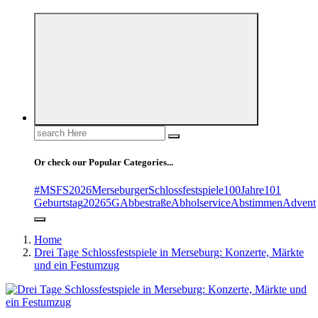
Search
for:
Or check our Popular Categories...
#MSFS2026MerseburgerSchlossfestspiele
100Jahre
101
Geburtstag
2026
5G
Abbestraße
Abholservice
Abstimmen
Advent
Home
Drei Tage Schlossfestspiele in Merseburg: Konzerte, Märkte
und ein Festumzug