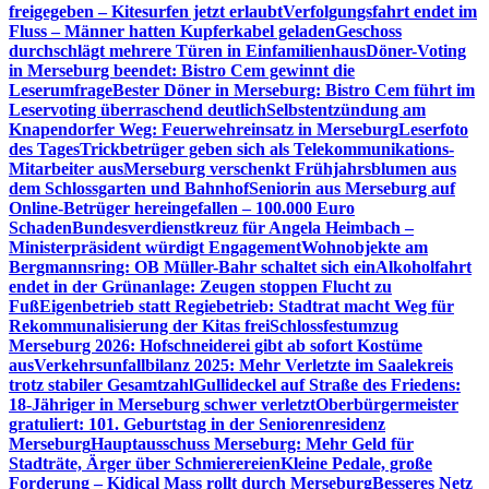
freigegeben – Kitesurfen jetzt erlaubt
Verfolgungsfahrt endet im
Fluss – Männer hatten Kupferkabel geladen
Geschoss
durchschlägt mehrere Türen in Einfamilienhaus
Döner-Voting
in Merseburg beendet: Bistro Cem gewinnt die
Leserumfrage
Bester Döner in Merseburg: Bistro Cem führt im
Leservoting überraschend deutlich
Selbstentzündung am
Knapendorfer Weg: Feuerwehreinsatz in Merseburg
Leserfoto
des Tages
Trickbetrüger geben sich als Telekommunikations-
Mitarbeiter aus
Merseburg verschenkt Frühjahrsblumen aus
dem Schlossgarten und Bahnhof
Seniorin aus Merseburg auf
Online-Betrüger hereingefallen – 100.000 Euro
Schaden
Bundesverdienstkreuz für Angela Heimbach –
Ministerpräsident würdigt Engagement
Wohnobjekte am
Bergmannsring: OB Müller-Bahr schaltet sich ein
Alkoholfahrt
endet in der Grünanlage: Zeugen stoppen Flucht zu
Fuß
Eigenbetrieb statt Regiebetrieb: Stadtrat macht Weg für
Rekommunalisierung der Kitas frei
Schlossfestumzug
Merseburg 2026: Hofschneiderei gibt ab sofort Kostüme
aus
Verkehrsunfallbilanz 2025: Mehr Verletzte im Saalekreis
trotz stabiler Gesamtzahl
Gullideckel auf Straße des Friedens:
18-Jähriger in Merseburg schwer verletzt
Oberbürgermeister
gratuliert: 101. Geburtstag in der Seniorenresidenz
Merseburg
Hauptausschuss Merseburg: Mehr Geld für
Stadträte, Ärger über Schmierereien
Kleine Pedale, große
Forderung – Kidical Mass rollt durch Merseburg
Besseres Netz