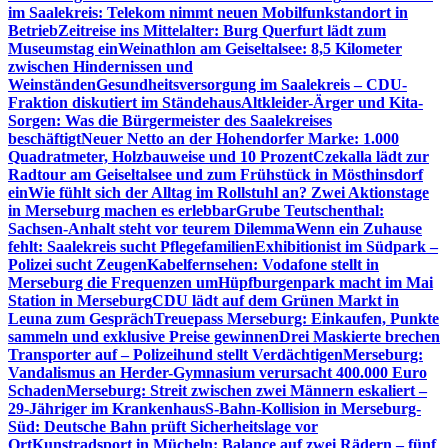
im Saalekreis: Telekom nimmt neuen Mobilfunkstandort in
Betrieb
Zeitreise ins Mittelalter: Burg Querfurt lädt zum
Museumstag ein
Weinathlon am Geiseltalsee: 8,5 Kilometer
zwischen Hindernissen und
Weinständen
Gesundheitsversorgung im Saalekreis – CDU-
Fraktion diskutiert im Ständehaus
Altkleider-Ärger und Kita-
Sorgen: Was die Bürgermeister des Saalekreises
beschäftigt
Neuer Netto an der Hohendorfer Marke: 1.000
Quadratmeter, Holzbauweise und 10 Prozent
Czekalla lädt zur
Radtour am Geiseltalsee und zum Frühstück in Mösthinsdorf
ein
Wie fühlt sich der Alltag im Rollstuhl an? Zwei Aktionstage
in Merseburg machen es erlebbar
Grube Teutschenthal:
Sachsen-Anhalt steht vor teurem Dilemma
Wenn ein Zuhause
fehlt: Saalekreis sucht Pflegefamilien
Exhibitionist im Südpark –
Polizei sucht Zeugen
Kabelfernsehen: Vodafone stellt in
Merseburg die Frequenzen um
Hüpfburgenpark macht im Mai
Station in Merseburg
CDU lädt auf dem Grünen Markt in
Leuna zum Gespräch
Treuepass Merseburg: Einkaufen, Punkte
sammeln und exklusive Preise gewinnen
Drei Maskierte brechen
Transporter auf – Polizeihund stellt Verdächtigen
Merseburg:
Vandalismus an Herder-Gymnasium verursacht 400.000 Euro
Schaden
Merseburg: Streit zwischen zwei Männern eskaliert –
29-Jähriger im Krankenhaus
S-Bahn-Kollision in Merseburg-
Süd: Deutsche Bahn prüft Sicherheitslage vor
Ort
Kunstradsport in Mücheln: Balance auf zwei Rädern – fünf