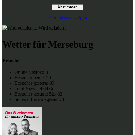
Ergebnisse anzeigen
Wird geladen ...
Wetter für Merseburg
Besucher
Online Visitors:
3
Besucher heute:
29
Besucher gestern:
89
Total Views:
47.436
Besucher gesamt:
52.482
Seitenaufrufe insgesamt:
1