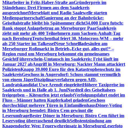
Mitarbeiter in Fritz-Haber-Straße an
Gründerpreis im
Ständehaus: Drei Firmen aus dem Saalekreis
ausgezeichnet
Merseblatt und Radio Saalewelle starten
Medienpartnerschaft
Sanierung an der Bahnbrücke:
Geiseltalstraße bleibt bis Spätsommer dicht
34.000 Euro futsch:
Bank stoppt Anlagebetrug an Merseburger Paar
Saalekreis
zieht mit mehr als 400 Teilnehmern zum Sachsen-Anhalt-Tag
nach Bernburg
Teutschenthal feiert 30. Motocross-WM – mehr
als 250 Starter im Talkessel
Neue Schnellladesäulen am
Merseburger Roßmarkt in Betrieb
„Ecke gut, alles gut!“ –
Region rund um Merseburg bekommt ein gemeinsames
Gesicht
Führerschein-Umtausch im Saalekreis: Frist läuft im
Januar 2027 ab
Angriff in Merseburg: Nackter Mann attackiert
Polizisten
Knapp 39.000 Euro für den Katastrophenschutz im
Saalekreis
Geschoss in Angersdorf: Schuss stammt vermutlich
von einem Jäger
Disziplinarverfahren gegen AfD-
Landratskandidat Uwe Arendt eingeleitet
Höhere Taxipreise im
Saalekreis und in Halle ab 1. Juni
Nordteil des Geiseltalsees
freigegeben – Kitesurfen jetzt erlaubt
Verfolgungsfahrt endet im
Fluss – Männer hatten Kupferkabel geladen
Geschoss
durchschlägt mehrere Türen in Einfamilienhaus
Döner-Voting
in Merseburg beendet: Bistro Cem gewinnt die
Leserumfrage
Bester Döner in Merseburg: Bistro Cem führt im
Leservoting überraschend deutlich
Selbstentzündung am
Knapendorfer Weg: Feuerwehreinsatz in Merseburg
Leserfoto