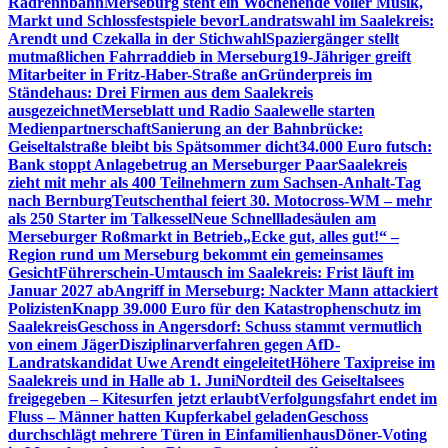
Radrennbahn
Merseburg steht ein Wochenende voller Musik,
Markt und Schlossfestspiele bevor
Landratswahl im Saalekreis:
Arendt und Czekalla in der Stichwahl
Spaziergänger stellt
mutmaßlichen Fahrraddieb in Merseburg
19-Jähriger greift
Mitarbeiter in Fritz-Haber-Straße an
Gründerpreis im
Ständehaus: Drei Firmen aus dem Saalekreis
ausgezeichnet
Merseblatt und Radio Saalewelle starten
Medienpartnerschaft
Sanierung an der Bahnbrücke:
Geiseltalstraße bleibt bis Spätsommer dicht
34.000 Euro futsch:
Bank stoppt Anlagebetrug an Merseburger Paar
Saalekreis
zieht mit mehr als 400 Teilnehmern zum Sachsen-Anhalt-Tag
nach Bernburg
Teutschenthal feiert 30. Motocross-WM – mehr
als 250 Starter im Talkessel
Neue Schnellladesäulen am
Merseburger Roßmarkt in Betrieb
„Ecke gut, alles gut!“ –
Region rund um Merseburg bekommt ein gemeinsames
Gesicht
Führerschein-Umtausch im Saalekreis: Frist läuft im
Januar 2027 ab
Angriff in Merseburg: Nackter Mann attackiert
Polizisten
Knapp 39.000 Euro für den Katastrophenschutz im
Saalekreis
Geschoss in Angersdorf: Schuss stammt vermutlich
von einem Jäger
Disziplinarverfahren gegen AfD-
Landratskandidat Uwe Arendt eingeleitet
Höhere Taxipreise im
Saalekreis und in Halle ab 1. Juni
Nordteil des Geiseltalsees
freigegeben – Kitesurfen jetzt erlaubt
Verfolgungsfahrt endet im
Fluss – Männer hatten Kupferkabel geladen
Geschoss
durchschlägt mehrere Türen in Einfamilienhaus
Döner-Voting