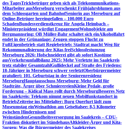
des Tages
Trickbetrüger geben sich als Telekommunikations-
Mitarbeiter aus
Merseburg verschenkt Frühjahrsblumen aus
dem Schlossgarten und Bahnhof
Seniorin aus Merseburg auf
Online-Betrüger hereingefallen – 100.000 Euro
Schaden
Bundesverdienstkreuz für Angela Heimbach –
Ministerpräsident würdigt Engagement
Wohnobjekte am
Bergmannsring: OB Müller-Bahr schaltet sich ein
Alkoholfahrt
endet in der Grünanlage: Zeugen stoppen Flucht zu
Fuß
Eigenbetrieb statt Regiebetrieb: Stadtrat macht Weg für
Rekommunalisierung der Kitas frei
Schlossfestumzug
Merseburg 2026: Hofschneiderei gibt ab sofort Kostüme
aus
Verkehrsunfallbilanz 2025: Mehr Verletzte im Saalekreis
trotz stabiler Gesamtzahl
Gullideckel auf Straße des Friedens:
18-Jähriger in Merseburg schwer verletzt
Oberbürgermeister
gratuliert: 101. Geburtstag in der Seniorenresidenz
Merseburg
Hauptausschuss Merseburg: Mehr Geld für
Stadträte, Ärger über Schmierereien
Kleine Pedale, große
Forderung – Kidical Mass rollt durch Merseburg
Besseres Netz
im Saalekreis: Telekom nimmt neuen Mobilfunkstandort in
Betrieb
Zeitreise ins Mittelalter: Burg Querfurt lädt zum
Museumstag ein
Weinathlon am Geiseltalsee: 8,5 Kilometer
zwischen Hindernissen und
Weinständen
Gesundheitsversorgung im Saalekreis – CDU-
Fraktion diskutiert im Ständehaus
Altkleider-Ärger und Kita-
Sorgen: Was die Bürgermeister des Saalekreises