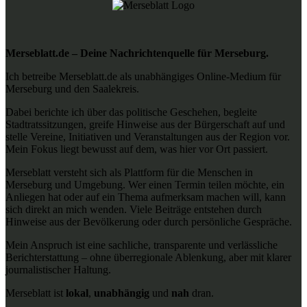
Merseblatt.de – Deine Nachrichtenquelle für Merseburg.
Ich betreibe Merseblatt.de als unabhängiges Online-Medium für
Merseburg und den Saalekreis.
Dabei berichte ich über das politische Geschehen, begleite
Stadtratssitzungen, greife Hinweise aus der Bürgerschaft auf und
stelle Vereine, Initiativen und Veranstaltungen aus der Region vor.
Mein Fokus liegt bewusst auf dem, was hier vor Ort passiert.
Merseblatt versteht sich als Plattform für die Menschen in
Merseburg und Umgebung. Wer einen Termin teilen möchte, ein
Anliegen hat oder auf ein Thema aufmerksam machen will, kann
sich direkt an mich wenden. Viele Beiträge entstehen durch
Hinweise aus der Bevölkerung oder durch persönliche Gespräche.
Mein Anspruch ist eine sachliche, transparente und verlässliche
Berichterstattung – ohne überregionale Ablenkung, aber mit klarer
journalistischer Haltung.
Merseblatt ist
lokal
,
unabhängig
und
nah
dran.