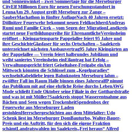
und Sonnenwinkel – zwei Sommertage für die Merseburger
City
Elf Millionen Euro für neuen Forschungsstandort in
Leuna
Am 29. August greift Merseburg zur Zange –
SauberMachathon in fünfter Auflage
Nach 40 Jahren ersetzt:
Döllnitzer Feuerwehr bekommt neuen Feldkochherd
Andreas
Rumi und Familie Cicek – vom Segen der Migration
Landkreis
startet neue Fortbildungsreihe für Ehrenamtliche
Vereinsheim
eröffnet – Kleingartensparte Pappelallee feiert 95 Jahre und
ihre Geschichte
Glasfaser für sechs Ortschaften – Saalekreis
unterzeichnet nächsten Ausbauvertrag
95 Jahre Kleingärten an
der Pappelallee — Verein feiert halbrundes Jubiläum und
weiht saniertes Vereinsheim ein
Eilantrag hat Erfolg –
Verwaltungsgericht friert Geiseltalsee-Freigabe ein
Am
Mittwoch könnten die Schlüssel zum „Kegelparadies“
wechseln
Kabeldiebe legen Bahnknoten Merseburg lahm –
zwölfter Fall im Raum Halle binnen eines Jahres
ralfP nimmt
das Publikum mit auf eine ehrliche Reise durchs Leben
AWG
Mode schließt Ende Oktober seine Filiale in der Gotthardstraße
und was ist mit Müller?
Saalekreis stoppt Wasserentnahme aus
Bächen und Seen wegen Trockenheit
Spendenbox der
Feuerwehr aus Merseburger Laden
gestohlen
Herrschergeschichten aus dem Mittelalter: Udo
Schenk liest im Merseburger Dom
Bauturbo, Walter-Bauer-
Preis und ein Auftritt, für den sich die eigene Fraktion
schämt
Landratswahlen im Saalekreis
„Frei heraus“ Alfred