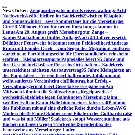
Skip
to
NewsTicker:
Zeugnisübergabe in der Kreisverwaltung: Acht
content
Nachwuchskräfte bleiben im Saalekreis
Zwischen Kliaplatte
und Sonnenwinkel – zwei Sommertage für die Merseburger
City
Elf Millionen Euro für neuen Forschungsstandort in
Leuna
Am 29. August greift Merseburg zur Zange –
SauberMachathon in fünfter Auflage
Nach 40 Jahren ersetzt:
Döllnitzer Feuerwehr bekommt neuen Feldkochherd
Andreas
Rumi und Familie Cicek – vom Segen der Migration
Landkreis
startet neue Fortbildungsreihe für Ehrenamtliche
Vereinsheim
eröffnet – Kleingartensparte Pappelallee feiert 95 Jahre und
ihre Geschichte
Glasfaser für sechs Ortschaften – Saalekreis
unterzeichnet nächsten Ausbauvertrag
95 Jahre Kleingärten an
der Pappelallee — Verein feiert halbrundes Jubiläum und
weiht saniertes Vereinsheim ein
Eilantrag hat Erfolg –
Verwaltungsgericht friert Geiseltalsee-Freigabe ein
Am
Mittwoch könnten die Schlüssel zum „Kegelparadies“
wechseln
Kabeldiebe legen Bahnknoten Merseburg lahm –
zwölfter Fall im Raum Halle binnen eines Jahres
ralfP nimmt
das Publikum mit auf eine ehrliche Reise durchs Leben
AWG
Mode schließt Ende Oktober seine Filiale in der Gotthardstraße
und was ist mit Müller?
Saalekreis stoppt Wasserentnahme aus
Bächen und Seen wegen Trockenheit
Spendenbox der
Feuerwehr aus Merseburger Laden