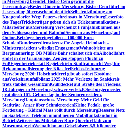
in Merseburg beendet: Bistro Cem gewinnt die
Leserumfrage
Bester Döner in Merseburg: Bistro Cem führt im
Leservoting überraschend deutlich
Selbstentzündung am
Knapendorfer Weg: Feuerwehreinsatz in Merseburg
Leserfoto
des Tages
Trickbetrüger geben sich als Telekommunikations-
Mitarbeiter aus
Merseburg verschenkt Frühjahrsblumen aus
dem Schlossgarten und Bahnhof
Seniorin aus Merseburg auf
Online-Betrüger hereingefallen – 100.000 Euro
Schaden
Bundesverdienstkreuz für Angela Heimbach –
Ministerpräsident würdigt Engagement
Wohnobjekte am
Bergmannsring: OB Müller-Bahr schaltet sich ein
Alkoholfahrt
endet in der Grünanlage: Zeugen stoppen Flucht zu
Fuß
Eigenbetrieb statt Regiebetrieb: Stadtrat macht Weg für
Rekommunalisierung der Kitas frei
Schlossfestumzug
Merseburg 2026: Hofschneiderei gibt ab sofort Kostüme
aus
Verkehrsunfallbilanz 2025: Mehr Verletzte im Saalekreis
trotz stabiler Gesamtzahl
Gullideckel auf Straße des Friedens:
18-Jähriger in Merseburg schwer verletzt
Oberbürgermeister
gratuliert: 101. Geburtstag in der Seniorenresidenz
Merseburg
Hauptausschuss Merseburg: Mehr Geld für
Stadträte, Ärger über Schmierereien
Kleine Pedale, große
Forderung – Kidical Mass rollt durch Merseburg
Besseres Netz
im Saalekreis: Telekom nimmt neuen Mobilfunkstandort in
Betrieb
Zeitreise ins Mittelalter: Burg Querfurt lädt zum
Museumstag ein
Weinathlon am Geiseltalsee: 8,5 Kilometer