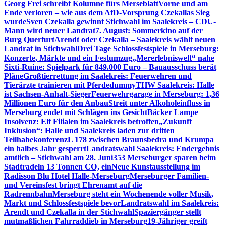
Georg Frei schreibt Kolumne fürs Merseblatt
Vorne und am
Ende verloren – wie aus dem AfD-Vorsprung Czekallas Sieg
wurde
Sven Czekalla gewinnt Stichwahl im Saalekreis – CDU-
Mann wird neuer Landrat
7. August: Sommerkino auf der
Burg Querfurt
Arendt oder Czekalla – Saalekreis wählt neuen
Landrat in Stichwahl
Drei Tage Schlossfestspiele in Merseburg:
Konzerte, Märkte und ein Festumzug
„Mererlebniswelt“ nahe
Sixti-Ruine: Spielpark für 849.000 Euro – Bauausschuss berät
Pläne
Großtierrettung im Saalekreis: Feuerwehren und
Tierärzte trainieren mit Pferdedummy
THW Saalekreis: Halle
ist Sachsen-Anhalt-Sieger
Feuerwehrgarage in Merseburg: 1,36
Millionen Euro für den Anbau
Streit unter Alkoholeinfluss in
Merseburg endet mit Schlägen ins Gesicht
Bäcker Lampe
Insolvenz: Elf Filialen im Saalekreis betroffen
„Zukunft
Inklusion“: Halle und Saalekreis laden zur dritten
Teilhabekonferenz
L 178 zwischen Braunsbedra und Krumpa
ein halbes Jahr gesperrt
Landratswahl Saalekreis: Endergebnis
amtlich – Stichwahl am 28. Juni
353 Merseburger sparen beim
Stadtradeln 13 Tonnen CO₂ ein
Neue Kunstausstellung im
Radisson Blu Hotel Halle-Merseburg
Merseburger Familien-
und Vereinsfest bringt Ehrenamt auf die
Radrennbahn
Merseburg steht ein Wochenende voller Musik,
Markt und Schlossfestspiele bevor
Landratswahl im Saalekreis:
Arendt und Czekalla in der Stichwahl
Spaziergänger stellt
mutmaßlichen Fahrraddieb in Merseburg
19-Jähriger greift