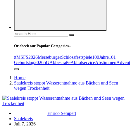
Search
for:
Or check our Popular Categories...
#MSFS2026MerseburgerSchlossfestspiele
100Jahre
101
Geburtstag
2026
5G
Abbestraße
Abholservice
Abstimmen
Advent
Home
Saalekreis stoppt Wasserentnahme aus Bächen und Seen
wegen Trockenheit
Enrico Sempert
Saalekreis
Juli 7, 2026