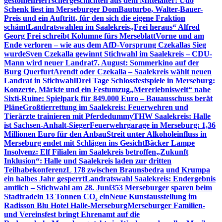
gestohlen
Herrschergeschichten aus dem Mittelalter: Udo
Schenk liest im Merseburger Dom
Bauturbo, Walter-Bauer-
Preis und ein Auftritt, für den sich die eigene Fraktion
schämt
Landratswahlen im Saalekreis
„Frei heraus“ Alfred
Georg Frei schreibt Kolumne fürs Merseblatt
Vorne und am
Ende verloren – wie aus dem AfD-Vorsprung Czekallas Sieg
wurde
Sven Czekalla gewinnt Stichwahl im Saalekreis – CDU-
Mann wird neuer Landrat
7. August: Sommerkino auf der
Burg Querfurt
Arendt oder Czekalla – Saalekreis wählt neuen
Landrat in Stichwahl
Drei Tage Schlossfestspiele in Merseburg:
Konzerte, Märkte und ein Festumzug
„Mererlebniswelt“ nahe
Sixti-Ruine: Spielpark für 849.000 Euro – Bauausschuss berät
Pläne
Großtierrettung im Saalekreis: Feuerwehren und
Tierärzte trainieren mit Pferdedummy
THW Saalekreis: Halle
ist Sachsen-Anhalt-Sieger
Feuerwehrgarage in Merseburg: 1,36
Millionen Euro für den Anbau
Streit unter Alkoholeinfluss in
Merseburg endet mit Schlägen ins Gesicht
Bäcker Lampe
Insolvenz: Elf Filialen im Saalekreis betroffen
„Zukunft
Inklusion“: Halle und Saalekreis laden zur dritten
Teilhabekonferenz
L 178 zwischen Braunsbedra und Krumpa
ein halbes Jahr gesperrt
Landratswahl Saalekreis: Endergebnis
amtlich – Stichwahl am 28. Juni
353 Merseburger sparen beim
Stadtradeln 13 Tonnen CO₂ ein
Neue Kunstausstellung im
Radisson Blu Hotel Halle-Merseburg
Merseburger Familien-
und Vereinsfest bringt Ehrenamt auf die