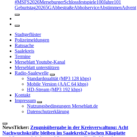
#MSFS2026MerseburgerSchlossfestspiele
100Jahre
101
Geburtstag
2026
5G
Abbestraße
Abholservice
Abstimmen
Advent
Stadtgeflüster
Polizeimeldungen
Ratssache
Saalekreis
Termine
Merseblatt Youtube-Kanal
Merseblatt unterstützen
Radio-Saalewelle
Standardqualität (MP3 128 kbps)
Mobile Version (AAC 64 kbps)
HD-Stream (MP3 192 kbps)
Kontakt
Impressum
Nutzungsbedingungen Merseblatt.de
Datenschutzerklärung
NewsTicker:
Zeugnisübergabe in der Kreisverwaltung: Acht
Nachwuchskräfte bleiben im Saalekreis
Zwischen Kliaplatte