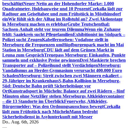
beschäftigt
Neuer Netto an der Hohendorfer Marke: 1.000
Quadratmeter, Holzbauweise und 10 Prozent
Czekalla lädt zur
Radtour am Geiseltalsee und zum Frühstück in Mösthinsdorf
ein
Wie fühlt sich der Alltag im Rollstuhl an? Zwei Aktionstage
in Merseburg machen es erlebbar
Grube Teutschenthal:
Sachsen-Anhalt steht vor teurem Dilemma
Wenn ein Zuhause
fehlt: Saalekreis sucht Pflegefamilien
Exhibitionist im Südpark –
Polizei sucht Zeugen
Kabelfernsehen: Vodafone stellt in
Merseburg die Frequenzen um
Hüpfburgenpark macht im Mai
Station in Merseburg
CDU lädt auf dem Grünen Markt in
Leuna zum Gespräch
Treuepass Merseburg: Einkaufen, Punkte
sammeln und exklusive Preise gewinnen
Drei Maskierte brechen
Transporter auf – Polizeihund stellt Verdächtigen
Merseburg:
Vandalismus an Herder-Gymnasium verursacht 400.000 Euro
Schaden
Merseburg: Streit zwischen zwei Männern eskaliert –
29-Jähriger im Krankenhaus
S-Bahn-Kollision in Merseburg-
Süd: Deutsche Bahn prüft Sicherheitslage vor
Ort
Kunstradsport in Mücheln: Balance auf zwei Rädern – fünf
Minuten ohne Netz
Hier stehen Merseburgs Altkleidercontainer
– die 13 Standorte im Überblick
Feuerwehr, Altkleider,
Bürgermelder: Was den Ordnungsausschuss bewegt
Czekalla
lädt zum Frühstück nach Mücheln
Mann bedroht
Sicherheitsdienst in Asylunterkunft mit Messer
Do.. Aug. 6th, 2026