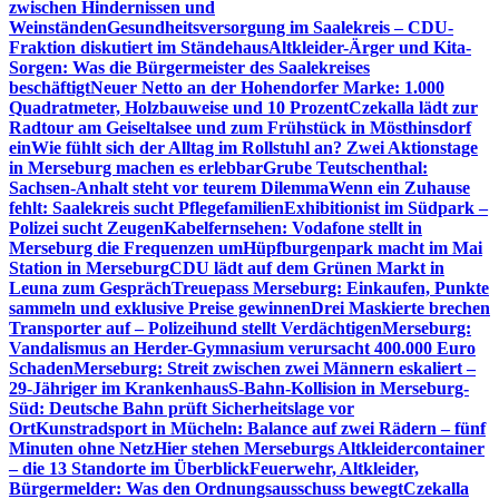
zwischen Hindernissen und
Weinständen
Gesundheitsversorgung im Saalekreis – CDU-
Fraktion diskutiert im Ständehaus
Altkleider-Ärger und Kita-
Sorgen: Was die Bürgermeister des Saalekreises
beschäftigt
Neuer Netto an der Hohendorfer Marke: 1.000
Quadratmeter, Holzbauweise und 10 Prozent
Czekalla lädt zur
Radtour am Geiseltalsee und zum Frühstück in Mösthinsdorf
ein
Wie fühlt sich der Alltag im Rollstuhl an? Zwei Aktionstage
in Merseburg machen es erlebbar
Grube Teutschenthal:
Sachsen-Anhalt steht vor teurem Dilemma
Wenn ein Zuhause
fehlt: Saalekreis sucht Pflegefamilien
Exhibitionist im Südpark –
Polizei sucht Zeugen
Kabelfernsehen: Vodafone stellt in
Merseburg die Frequenzen um
Hüpfburgenpark macht im Mai
Station in Merseburg
CDU lädt auf dem Grünen Markt in
Leuna zum Gespräch
Treuepass Merseburg: Einkaufen, Punkte
sammeln und exklusive Preise gewinnen
Drei Maskierte brechen
Transporter auf – Polizeihund stellt Verdächtigen
Merseburg:
Vandalismus an Herder-Gymnasium verursacht 400.000 Euro
Schaden
Merseburg: Streit zwischen zwei Männern eskaliert –
29-Jähriger im Krankenhaus
S-Bahn-Kollision in Merseburg-
Süd: Deutsche Bahn prüft Sicherheitslage vor
Ort
Kunstradsport in Mücheln: Balance auf zwei Rädern – fünf
Minuten ohne Netz
Hier stehen Merseburgs Altkleidercontainer
– die 13 Standorte im Überblick
Feuerwehr, Altkleider,
Bürgermelder: Was den Ordnungsausschuss bewegt
Czekalla