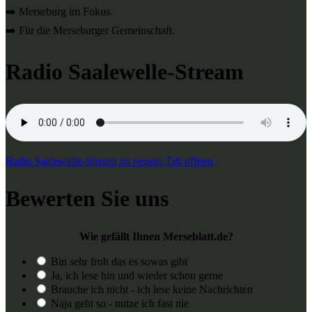
➡️ Merseburg im Fokus.
➡️ Für die Merseburger Gemeinschaft.
Radio Saalewelle-Stream
Radio Saalewelle-Stream im neuem Tab öffnen
Bewerten Sie uns
Wie gefällt Ihnen Merseblatt.de?
Bin sehr froh das es sowas gibt
Ja, ich lese hin und wieder schon gerne
Brauche ich nicht - ich lese keine Nachrichten
Naja geht so - nutze ich fast nie