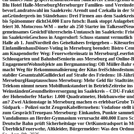
Blu Hotel Halle-Merseburg
Merseburger Familien- und Vereinsfe
bevor
Landratswahl im Saalekreis: Arendt und Czekalla in der S
an
Gründerpreis im Ständehaus: Drei Firmen aus dem Saalekreis
bis Spätsommer dicht
34.000 Euro futsch: Bank stoppt Anlagebe
feiert 30. Motocross-WM – mehr als 250 Starter im Talkessel
Neue
gemeinsames Gesicht
Führerschein-Umtausch im Saalekreis: Frist
im Saalekreis
Geschoss in Angersdorf: Schuss stammt vermutlich
Halle ab 1. Juni
Nordteil des Geiseltalsees freigegeben – Kitesurfen
Einfamilienhaus
Döner-Voting in Merseburg beendet: Bistro Cem
am Knapendorfer Weg: Feuerwehreinsatz in Merseburg
Leserfot
Schlossgarten und Bahnhof
Seniorin aus Merseburg auf Online-B
Engagement
Wohnobjekte am Bergmannsring: OB Müller-Bahr sch
macht Weg für Rekommunalisierung der Kitas frei
Schlossfestum
stabiler Gesamtzahl
Gullideckel auf Straße des Friedens: 18-Jähr
Merseburg
Hauptausschuss Merseburg: Mehr Geld für Stadträte
Telekom nimmt neuen Mobilfunkstandort in Betrieb
Zeitreise in
Weinständen
Gesundheitsversorgung im Saalekreis – CDU-Frakti
der Hohendorfer Marke: 1.000 Quadratmeter, Holzbauweise und
an? Zwei Aktionstage in Merseburg machen es erlebbar
Grube Te
Südpark – Polizei sucht Zeugen
Kabelfernsehen: Vodafone stellt
zum Gespräch
Treuepass Merseburg: Einkaufen, Punkte sammeln
Vandalismus an Herder-Gymnasium verursacht 400.000 Euro S
Deutsche Bahn prüft Sicherheitslage vor Ort
Kunstradsport in M
Überblick
Feuerwehr, Altkleider, Bürgermelder: Was den Ordnu