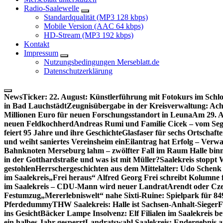
Radio-Saalewelle
Standardqualität (MP3 128 kbps)
Mobile Version (AAC 64 kbps)
HD-Stream (MP3 192 kbps)
Kontakt
Impressum
Nutzungsbedingungen Merseblatt.de
Datenschutzerklärung
NewsTicker:
22. August: Künstlerführung mit Fotokurs im Schl
in Bad Lauchstädt
Zeugnisübergabe in der Kreisverwaltung: Ach
Millionen Euro für neuen Forschungsstandort in Leuna
Am 29. A
neuen Feldkochherd
Andreas Rumi und Familie Cicek – vom Seg
feiert 95 Jahre und ihre Geschichte
Glasfaser für sechs Ortschaft
und weiht saniertes Vereinsheim ein
Eilantrag hat Erfolg – Verwal
Bahnknoten Merseburg lahm – zwölfter Fall im Raum Halle binn
in der Gotthardstraße und was ist mit Müller?
Saalekreis stoppt
gestohlen
Herrschergeschichten aus dem Mittelalter: Udo Schenk
im Saalekreis
„Frei heraus“ Alfred Georg Frei schreibt Kolumne 
im Saalekreis – CDU-Mann wird neuer Landrat
Arendt oder Cze
Festumzug
„Mererlebniswelt“ nahe Sixti-Ruine: Spielpark für 8
Pferdedummy
THW Saalekreis: Halle ist Sachsen-Anhalt-Sieger
F
ins Gesicht
Bäcker Lampe Insolvenz: Elf Filialen im Saalekreis be
ein halbes Jahr gesperrt
Landratswahl Saalekreis: Endergebnis a