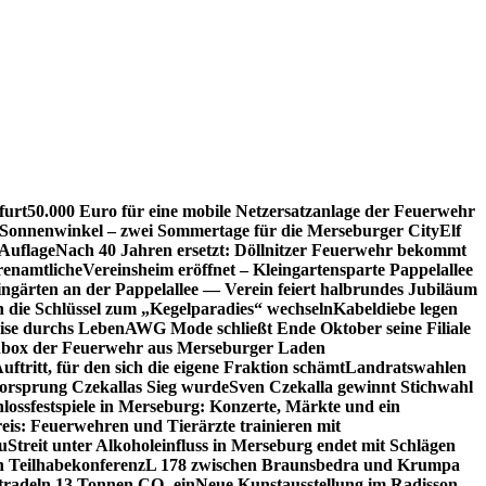
furt
50.000 Euro für eine mobile Netzersatzanlage der Feuerwehr
 Sonnenwinkel – zwei Sommertage für die Merseburger City
Elf
Auflage
Nach 40 Jahren ersetzt: Döllnitzer Feuerwehr bekommt
renamtliche
Vereinsheim eröffnet – Kleingartensparte Pappelallee
ingärten an der Pappelallee — Verein feiert halbrundes Jubiläum
die Schlüssel zum „Kegelparadies“ wechseln
Kabeldiebe legen
eise durchs Leben
AWG Mode schließt Ende Oktober seine Filiale
box der Feuerwehr aus Merseburger Laden
ftritt, für den sich die eigene Fraktion schämt
Landratswahlen
orsprung Czekallas Sieg wurde
Sven Czekalla gewinnt Stichwahl
lossfestspiele in Merseburg: Konzerte, Märkte und ein
eis: Feuerwehren und Tierärzte trainieren mit
u
Streit unter Alkoholeinfluss in Merseburg endet mit Schlägen
en Teilhabekonferenz
L 178 zwischen Braunsbedra und Krumpa
tradeln 13 Tonnen CO₂ ein
Neue Kunstausstellung im Radisson