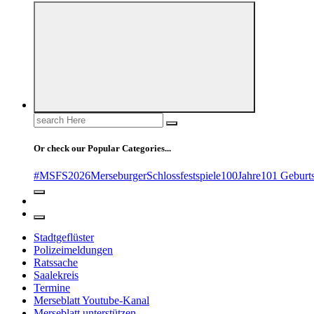
Search
for:
Or check our Popular Categories...
#MSFS2026MerseburgerSchlossfestspiele
100Jahre
101 Geburt
Stadtgeflüster
Polizeimeldungen
Ratssache
Saalekreis
Termine
Merseblatt Youtube-Kanal
Merseblatt unterstützen