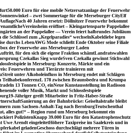
furt
50.000 Euro für eine mobile Netzersatzanlage der Feuerwehr
 Sonnenwinkel – zwei Sommertage für die Merseburger City
Elf
Auflage
Nach 40 Jahren ersetzt: Döllnitzer Feuerwehr bekommt
renamtliche
Vereinsheim eröffnet – Kleingartensparte Pappelallee
ingärten an der Pappelallee — Verein feiert halbrundes Jubiläum
die Schlüssel zum „Kegelparadies“ wechseln
Kabeldiebe legen
eise durchs Leben
AWG Mode schließt Ende Oktober seine Filiale
box der Feuerwehr aus Merseburger Laden
ftritt, für den sich die eigene Fraktion schämt
Landratswahlen
orsprung Czekallas Sieg wurde
Sven Czekalla gewinnt Stichwahl
lossfestspiele in Merseburg: Konzerte, Märkte und ein
eis: Feuerwehren und Tierärzte trainieren mit
u
Streit unter Alkoholeinfluss in Merseburg endet mit Schlägen
en Teilhabekonferenz
L 178 zwischen Braunsbedra und Krumpa
tradeln 13 Tonnen CO₂ ein
Neue Kunstausstellung im Radisson
henende voller Musik, Markt und Schlossfestspiele
burg
19-Jähriger greift Mitarbeiter in Fritz-Haber-Straße
tnerschaft
Sanierung an der Bahnbrücke: Geiseltalstraße bleibt
lnehmern zum Sachsen-Anhalt-Tag nach Bernburg
Teutschenthal
ut, alles gut!“ – Region rund um Merseburg bekommt ein
kiert Polizisten
Knapp 39.000 Euro für den Katastrophenschutz
 Uwe Arendt eingeleitet
Höhere Taxipreise im Saalekreis und in
upferkabel geladen
Geschoss durchschlägt mehrere Türen in