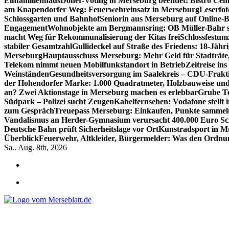
Einfamilienhaus
Döner-Voting in Merseburg beendet: Bistro Cem
am Knapendorfer Weg: Feuerwehreinsatz in Merseburg
Leserfot
Schlossgarten und Bahnhof
Seniorin aus Merseburg auf Online-B
Engagement
Wohnobjekte am Bergmannsring: OB Müller-Bahr sch
macht Weg für Rekommunalisierung der Kitas frei
Schlossfestum
stabiler Gesamtzahl
Gullideckel auf Straße des Friedens: 18-Jähr
Merseburg
Hauptausschuss Merseburg: Mehr Geld für Stadträte
Telekom nimmt neuen Mobilfunkstandort in Betrieb
Zeitreise in
Weinständen
Gesundheitsversorgung im Saalekreis – CDU-Frakti
der Hohendorfer Marke: 1.000 Quadratmeter, Holzbauweise und
an? Zwei Aktionstage in Merseburg machen es erlebbar
Grube Te
Südpark – Polizei sucht Zeugen
Kabelfernsehen: Vodafone stellt
zum Gespräch
Treuepass Merseburg: Einkaufen, Punkte sammeln
Vandalismus an Herder-Gymnasium verursacht 400.000 Euro S
Deutsche Bahn prüft Sicherheitslage vor Ort
Kunstradsport in M
Überblick
Feuerwehr, Altkleider, Bürgermelder: Was den Ordnu
Sa.. Aug. 8th, 2026
*** Lokal informiert, Regional inspiriert***