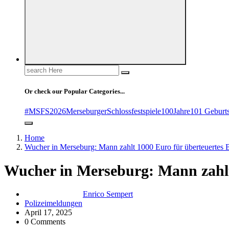
Search
for:
Or check our Popular Categories...
#MSFS2026MerseburgerSchlossfestspiele
100Jahre
101 Geburt
Home
Wucher in Merseburg: Mann zahlt 1000 Euro für überteuertes 
Wucher in Merseburg: Mann zahlt 
Enrico Sempert
Polizeimeldungen
April 17, 2025
0 Comments