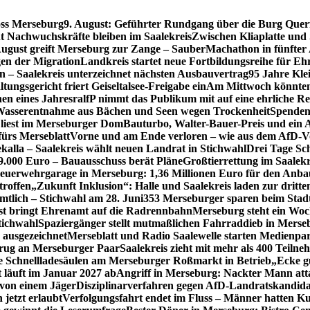
oss Merseburg
9. August: Geführter Rundgang über die Burg Quer
t Nachwuchskräfte bleiben im Saalekreis
Zwischen Kliaplatte und
ugust greift Merseburg zur Zange – SauberMachathon in fünfter 
en der Migration
Landkreis startet neue Fortbildungsreihe für Eh
en – Saalekreis unterzeichnet nächsten Ausbauvertrag
95 Jahre Kle
tungsgericht friert Geiseltalsee-Freigabe ein
Am Mittwoch könnten 
en eines Jahres
ralfP nimmt das Publikum mit auf eine ehrliche R
 Wasserentnahme aus Bächen und Seen wegen Trockenheit
Spenden
 liest im Merseburger Dom
Bauturbo, Walter-Bauer-Preis und ein Au
fürs Merseblatt
Vorne und am Ende verloren – wie aus dem AfD-V
kalla – Saalekreis wählt neuen Landrat in Stichwahl
Drei Tage Sch
49.000 Euro – Bauausschuss berät Pläne
Großtierrettung im Saalekr
euerwehrgarage in Merseburg: 1,36 Millionen Euro für den Anba
troffen
„Zukunft Inklusion“: Halle und Saalekreis laden zur dritt
mtlich – Stichwahl am 28. Juni
353 Merseburger sparen beim Stad
st bringt Ehrenamt auf die Radrennbahn
Merseburg steht ein Woc
tichwahl
Spaziergänger stellt mutmaßlichen Fahrraddieb in Merse
 ausgezeichnet
Merseblatt und Radio Saalewelle starten Medienpar
trug an Merseburger Paar
Saalekreis zieht mit mehr als 400 Tei
 Schnellladesäulen am Merseburger Roßmarkt in Betrieb
„Ecke g
 läuft im Januar 2027 ab
Angriff in Merseburg: Nackter Mann attac
 von einem Jäger
Disziplinarverfahren gegen AfD-Landratskandidat
 jetzt erlaubt
Verfolgungsfahrt endet im Fluss – Männer hatten K