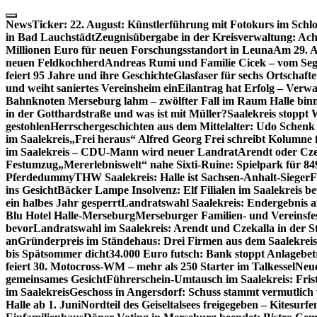
Skip
to
NewsTicker:
22. August: Künstlerführung mit Fotokurs im Schl
content
in Bad Lauchstädt
Zeugnisübergabe in der Kreisverwaltung: Ach
Millionen Euro für neuen Forschungsstandort in Leuna
Am 29. A
neuen Feldkochherd
Andreas Rumi und Familie Cicek – vom Seg
feiert 95 Jahre und ihre Geschichte
Glasfaser für sechs Ortschaft
und weiht saniertes Vereinsheim ein
Eilantrag hat Erfolg – Verwal
Bahnknoten Merseburg lahm – zwölfter Fall im Raum Halle binn
in der Gotthardstraße und was ist mit Müller?
Saalekreis stoppt
gestohlen
Herrschergeschichten aus dem Mittelalter: Udo Schenk
im Saalekreis
„Frei heraus“ Alfred Georg Frei schreibt Kolumne 
im Saalekreis – CDU-Mann wird neuer Landrat
Arendt oder Cze
Festumzug
„Mererlebniswelt“ nahe Sixti-Ruine: Spielpark für 8
Pferdedummy
THW Saalekreis: Halle ist Sachsen-Anhalt-Sieger
F
ins Gesicht
Bäcker Lampe Insolvenz: Elf Filialen im Saalekreis be
ein halbes Jahr gesperrt
Landratswahl Saalekreis: Endergebnis a
Blu Hotel Halle-Merseburg
Merseburger Familien- und Vereinsfe
bevor
Landratswahl im Saalekreis: Arendt und Czekalla in der S
an
Gründerpreis im Ständehaus: Drei Firmen aus dem Saalekreis
bis Spätsommer dicht
34.000 Euro futsch: Bank stoppt Anlagebe
feiert 30. Motocross-WM – mehr als 250 Starter im Talkessel
Neue
gemeinsames Gesicht
Führerschein-Umtausch im Saalekreis: Frist
im Saalekreis
Geschoss in Angersdorf: Schuss stammt vermutlich
Halle ab 1. Juni
Nordteil des Geiseltalsees freigegeben – Kitesurfen