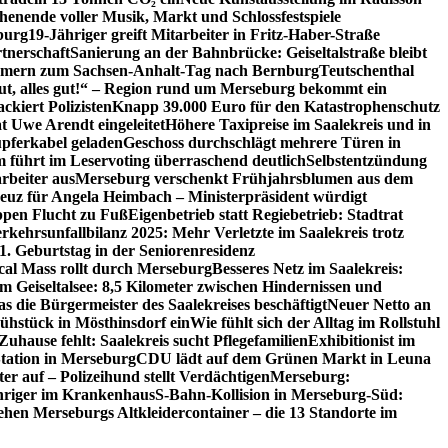
henende voller Musik, Markt und Schlossfestspiele
burg
19-Jähriger greift Mitarbeiter in Fritz-Haber-Straße
tnerschaft
Sanierung an der Bahnbrücke: Geiseltalstraße bleibt
lnehmern zum Sachsen-Anhalt-Tag nach Bernburg
Teutschenthal
ut, alles gut!“ – Region rund um Merseburg bekommt ein
kiert Polizisten
Knapp 39.000 Euro für den Katastrophenschutz
 Uwe Arendt eingeleitet
Höhere Taxipreise im Saalekreis und in
upferkabel geladen
Geschoss durchschlägt mehrere Türen in
 führt im Leservoting überraschend deutlich
Selbstentzündung
rbeiter aus
Merseburg verschenkt Frühjahrsblumen aus dem
euz für Angela Heimbach – Ministerpräsident würdigt
ppen Flucht zu Fuß
Eigenbetrieb statt Regiebetrieb: Stadtrat
rkehrsunfallbilanz 2025: Mehr Verletzte im Saalekreis trotz
1. Geburtstag in der Seniorenresidenz
cal Mass rollt durch Merseburg
Besseres Netz im Saalekreis:
m Geiseltalsee: 8,5 Kilometer zwischen Hindernissen und
s die Bürgermeister des Saalekreises beschäftigt
Neuer Netto an
ühstück in Mösthinsdorf ein
Wie fühlt sich der Alltag im Rollstuhl
uhause fehlt: Saalekreis sucht Pflegefamilien
Exhibitionist im
ation in Merseburg
CDU lädt auf dem Grünen Markt in Leuna
r auf – Polizeihund stellt Verdächtigen
Merseburg:
ähriger im Krankenhaus
S-Bahn-Kollision in Merseburg-Süd:
tehen Merseburgs Altkleidercontainer – die 13 Standorte im