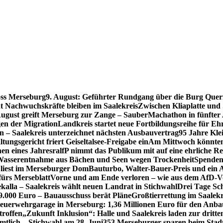
oss Merseburg
9. August: Geführter Rundgang über die Burg Quer
t Nachwuchskräfte bleiben im Saalekreis
Zwischen Kliaplatte und
ugust greift Merseburg zur Zange – SauberMachathon in fünfter 
en der Migration
Landkreis startet neue Fortbildungsreihe für Eh
en – Saalekreis unterzeichnet nächsten Ausbauvertrag
95 Jahre Kle
tungsgericht friert Geiseltalsee-Freigabe ein
Am Mittwoch könnten 
en eines Jahres
ralfP nimmt das Publikum mit auf eine ehrliche R
 Wasserentnahme aus Bächen und Seen wegen Trockenheit
Spenden
 liest im Merseburger Dom
Bauturbo, Walter-Bauer-Preis und ein Au
fürs Merseblatt
Vorne und am Ende verloren – wie aus dem AfD-V
kalla – Saalekreis wählt neuen Landrat in Stichwahl
Drei Tage Sch
49.000 Euro – Bauausschuss berät Pläne
Großtierrettung im Saalekr
euerwehrgarage in Merseburg: 1,36 Millionen Euro für den Anba
troffen
„Zukunft Inklusion“: Halle und Saalekreis laden zur dritt
mtlich – Stichwahl am 28. Juni
353 Merseburger sparen beim Stad