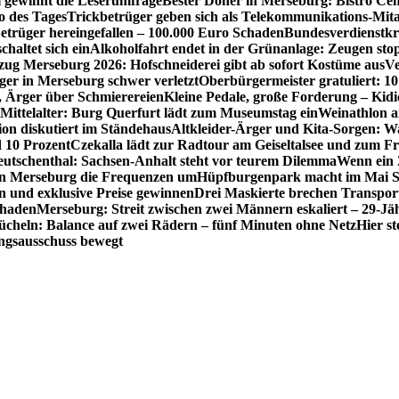
 gewinnt die Leserumfrage
Bester Döner in Merseburg: Bistro Cem
o des Tages
Trickbetrüger geben sich als Telekommunikations-Mita
etrüger hereingefallen – 100.000 Euro Schaden
Bundesverdienstkr
altet sich ein
Alkoholfahrt endet in der Grünanlage: Zeugen sto
zug Merseburg 2026: Hofschneiderei gibt ab sofort Kostüme aus
Ve
iger in Merseburg schwer verletzt
Oberbürgermeister gratuliert: 10
, Ärger über Schmierereien
Kleine Pedale, große Forderung – Kidi
s Mittelalter: Burg Querfurt lädt zum Museumstag ein
Weinathlon a
on diskutiert im Ständehaus
Altkleider-Ärger und Kita-Sorgen: Wa
 10 Prozent
Czekalla lädt zur Radtour am Geiseltalsee und zum Fr
utschenthal: Sachsen-Anhalt steht vor teurem Dilemma
Wenn ein Z
 in Merseburg die Frequenzen um
Hüpfburgenpark macht im Mai St
 und exklusive Preise gewinnen
Drei Maskierte brechen Transporte
chaden
Merseburg: Streit zwischen zwei Männern eskaliert – 29-J
ücheln: Balance auf zwei Rädern – fünf Minuten ohne Netz
Hier s
ngsausschuss bewegt