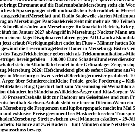
st bringt Ehrenamt auf die Radrennbahn
Merseburg steht ein Woc
tichwahl
Spaziergänger stellt mutmaßlichen Fahrraddieb in Merse
 ausgezeichnet
Merseblatt und Radio Saalewelle starten Medienpar
trug an Merseburger Paar
Saalekreis zieht mit mehr als 400 Tei
 Schnellladesäulen am Merseburger Roßmarkt in Betrieb
„Ecke g
 läuft im Januar 2027 ab
Angriff in Merseburg: Nackter Mann attac
 von einem Jäger
Disziplinarverfahren gegen AfD-Landratskandidat
 jetzt erlaubt
Verfolgungsfahrt endet im Fluss – Männer hatten K
 gewinnt die Leserumfrage
Bester Döner in Merseburg: Bistro Cem
o des Tages
Trickbetrüger geben sich als Telekommunikations-Mita
etrüger hereingefallen – 100.000 Euro Schaden
Bundesverdienstkr
altet sich ein
Alkoholfahrt endet in der Grünanlage: Zeugen sto
zug Merseburg 2026: Hofschneiderei gibt ab sofort Kostüme aus
Ve
iger in Merseburg schwer verletzt
Oberbürgermeister gratuliert: 10
, Ärger über Schmierereien
Kleine Pedale, große Forderung – Kidi
s Mittelalter: Burg Querfurt lädt zum Museumstag ein
Weinathlon a
on diskutiert im Ständehaus
Altkleider-Ärger und Kita-Sorgen: Wa
 10 Prozent
Czekalla lädt zur Radtour am Geiseltalsee und zum Fr
utschenthal: Sachsen-Anhalt steht vor teurem Dilemma
Wenn ein Z
 in Merseburg die Frequenzen um
Hüpfburgenpark macht im Mai St
 und exklusive Preise gewinnen
Drei Maskierte brechen Transporte
chaden
Merseburg: Streit zwischen zwei Männern eskaliert – 29-J
ücheln: Balance auf zwei Rädern – fünf Minuten ohne Netz
Hier s
ngsausschuss bewegt