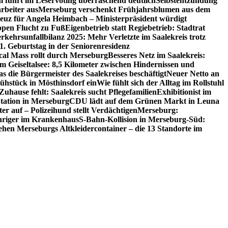
 führt im Leservoting überraschend deutlich
Selbstentzündung
rbeiter aus
Merseburg verschenkt Frühjahrsblumen aus dem
euz für Angela Heimbach – Ministerpräsident würdigt
ppen Flucht zu Fuß
Eigenbetrieb statt Regiebetrieb: Stadtrat
rkehrsunfallbilanz 2025: Mehr Verletzte im Saalekreis trotz
1. Geburtstag in der Seniorenresidenz
cal Mass rollt durch Merseburg
Besseres Netz im Saalekreis:
m Geiseltalsee: 8,5 Kilometer zwischen Hindernissen und
s die Bürgermeister des Saalekreises beschäftigt
Neuer Netto an
ühstück in Mösthinsdorf ein
Wie fühlt sich der Alltag im Rollstuhl
uhause fehlt: Saalekreis sucht Pflegefamilien
Exhibitionist im
ation in Merseburg
CDU lädt auf dem Grünen Markt in Leuna
r auf – Polizeihund stellt Verdächtigen
Merseburg:
ähriger im Krankenhaus
S-Bahn-Kollision in Merseburg-Süd:
tehen Merseburgs Altkleidercontainer – die 13 Standorte im