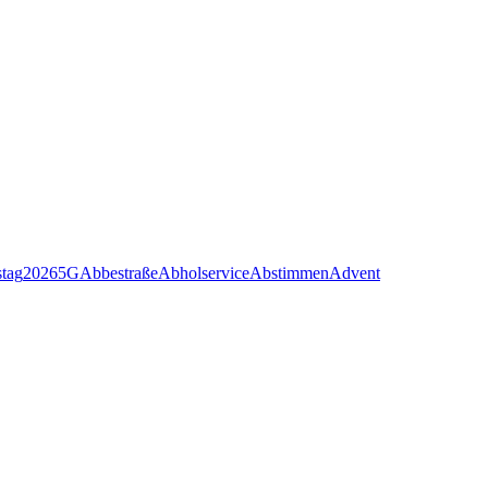
stag
2026
5G
Abbestraße
Abholservice
Abstimmen
Advent