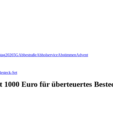
stag
2026
5G
Abbestraße
Abholservice
Abstimmen
Advent
Besteck-Set
1000 Euro für überteuertes Beste