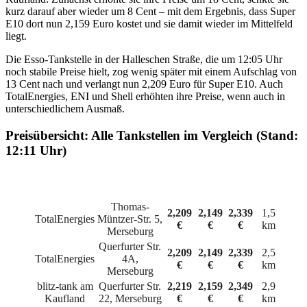
kurz darauf aber wieder um 8 Cent – mit dem Ergebnis, dass Super
E10 dort nun 2,159 Euro kostet und sie damit wieder im Mittelfeld
liegt.
Die Esso-Tankstelle in der Halleschen Straße, die um 12:05 Uhr
noch stabile Preise hielt, zog wenig später mit einem Aufschlag von
13 Cent nach und verlangt nun 2,209 Euro für Super E10. Auch
TotalEnergies, ENI und Shell erhöhten ihre Preise, wenn auch in
unterschiedlichem Ausmaß.
Preisübersicht: Alle Tankstellen im Vergleich (Stand:
12:11 Uhr)
Super
Super
Tankstelle
Adresse
Diesel
Entf.
E5
E10
Thomas-
2,209
2,149
2,339
1,5
TotalEnergies
Müntzer-Str. 5,
€
€
€
km
Merseburg
Querfurter Str.
2,209
2,149
2,339
2,5
TotalEnergies
4A,
€
€
€
km
Merseburg
blitz-tank am
Querfurter Str.
2,219
2,159
2,349
2,9
Kaufland
22, Merseburg
€
€
€
km