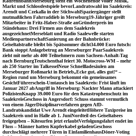
Radrennbahn
Merseburg steht ein Wochenende voller Musik,
Markt und Schlossfestspiele bevor
Landratswahl im Saalekreis:
Arendt und Czekalla in der Stichwahl
Spaziergänger stellt
mutmaßlichen Fahrraddieb in Merseburg
19-Jähriger greift
Mitarbeiter in Fritz-Haber-Straße an
Gründerpreis im
Ständehaus: Drei Firmen aus dem Saalekreis
ausgezeichnet
Merseblatt und Radio Saalewelle starten
Medienpartnerschaft
Sanierung an der Bahnbrücke:
Geiseltalstraße bleibt bis Spätsommer dicht
34.000 Euro futsch:
Bank stoppt Anlagebetrug an Merseburger Paar
Saalekreis
zieht mit mehr als 400 Teilnehmern zum Sachsen-Anhalt-Tag
nach Bernburg
Teutschenthal feiert 30. Motocross-WM – mehr
als 250 Starter im Talkessel
Neue Schnellladesäulen am
Merseburger Roßmarkt in Betrieb
„Ecke gut, alles gut!“ –
Region rund um Merseburg bekommt ein gemeinsames
Gesicht
Führerschein-Umtausch im Saalekreis: Frist läuft im
Januar 2027 ab
Angriff in Merseburg: Nackter Mann attackiert
Polizisten
Knapp 39.000 Euro für den Katastrophenschutz im
Saalekreis
Geschoss in Angersdorf: Schuss stammt vermutlich
von einem Jäger
Disziplinarverfahren gegen AfD-
Landratskandidat Uwe Arendt eingeleitet
Höhere Taxipreise im
Saalekreis und in Halle ab 1. Juni
Nordteil des Geiseltalsees
freigegeben – Kitesurfen jetzt erlaubt
Verfolgungsfahrt endet im
Fluss – Männer hatten Kupferkabel geladen
Geschoss
durchschlägt mehrere Türen in Einfamilienhaus
Döner-Voting