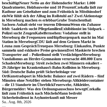
beschäftigt
Neuer Netto an der Hohendorfer Marke: 1.000
Quadratmeter, Holzbauweise und 10 Prozent
Czekalla lädt zur
Radtour am Geiseltalsee und zum Frühstück in Mösthinsdorf
ein
Wie fühlt sich der Alltag im Rollstuhl an? Zwei Aktionstage
in Merseburg machen es erlebbar
Grube Teutschenthal:
Sachsen-Anhalt steht vor teurem Dilemma
Wenn ein Zuhause
fehlt: Saalekreis sucht Pflegefamilien
Exhibitionist im Südpark –
Polizei sucht Zeugen
Kabelfernsehen: Vodafone stellt in
Merseburg die Frequenzen um
Hüpfburgenpark macht im Mai
Station in Merseburg
CDU lädt auf dem Grünen Markt in
Leuna zum Gespräch
Treuepass Merseburg: Einkaufen, Punkte
sammeln und exklusive Preise gewinnen
Drei Maskierte brechen
Transporter auf – Polizeihund stellt Verdächtigen
Merseburg:
Vandalismus an Herder-Gymnasium verursacht 400.000 Euro
Schaden
Merseburg: Streit zwischen zwei Männern eskaliert –
29-Jähriger im Krankenhaus
S-Bahn-Kollision in Merseburg-
Süd: Deutsche Bahn prüft Sicherheitslage vor
Ort
Kunstradsport in Mücheln: Balance auf zwei Rädern – fünf
Minuten ohne Netz
Hier stehen Merseburgs Altkleidercontainer
– die 13 Standorte im Überblick
Feuerwehr, Altkleider,
Bürgermelder: Was den Ordnungsausschuss bewegt
Czekalla
lädt zum Frühstück nach Mücheln
Mann bedroht
Sicherheitsdienst in Asylunterkunft mit Messer
Sa.. Aug. 8th, 2026