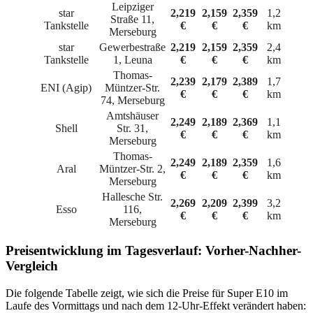
Leipziger
star
2,219
2,159
2,359
1,2
Straße 11,
Tankstelle
€
€
€
km
Merseburg
star
Gewerbestraße
2,219
2,159
2,359
2,4
Tankstelle
1, Leuna
€
€
€
km
Thomas-
2,239
2,179
2,389
1,7
ENI (Agip)
Müntzer-Str.
€
€
€
km
74, Merseburg
Amtshäuser
2,249
2,189
2,369
1,1
Shell
Str. 31,
€
€
€
km
Merseburg
Thomas-
2,249
2,189
2,359
1,6
Aral
Müntzer-Str. 2,
€
€
€
km
Merseburg
Hallesche Str.
2,269
2,209
2,399
3,2
Esso
116,
€
€
€
km
Merseburg
Preisentwicklung im Tagesverlauf: Vorher-Nachher-
Vergleich
Die folgende Tabelle zeigt, wie sich die Preise für Super E10 im
Laufe des Vormittags und nach dem 12-Uhr-Effekt verändert haben: