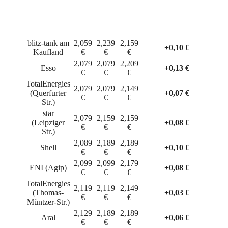
E10
E10
E10
Tankstelle
(11:38
(12:05
(12:11
Gesamtveränderung
Uhr)
Uhr)
Uhr)
blitz-tank am
2,059
2,239
2,159
+0,10 €
Kaufland
€
€
€
2,079
2,079
2,209
Esso
+0,13 €
€
€
€
TotalEnergies
2,079
2,079
2,149
(Querfurter
+0,07 €
€
€
€
Str.)
star
2,079
2,159
2,159
(Leipziger
+0,08 €
€
€
€
Str.)
2,089
2,189
2,189
Shell
+0,10 €
€
€
€
2,099
2,099
2,179
ENI (Agip)
+0,08 €
€
€
€
TotalEnergies
2,119
2,119
2,149
(Thomas-
+0,03 €
€
€
€
Müntzer-Str.)
2,129
2,189
2,189
Aral
+0,06 €
€
€
€