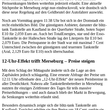
Preissenkungen bleiben weiterhin jederzeit erlaubt. Eine aktuelle
Stichprobe in Merseburg zeigt nun eindrucksvoll, wie drastisch sich
diese neue Regelung auf den Geldbeutel der Autofahrer auswirkt.
Noch am Vormittag gegen 11:38 Uhr bot sich in der Domstadt ein
recht einheitliches Bild. Die günstigsten Anbieter, darunter die blitz-
tank Tankstelle am Kaufland in der Querfurter Straße, boten Super
E10 für 2,059 Euro an. Auch bei TotalEnergies, star und der Esso-
Tankstelle in der Halleschen Straße lag der Literpreis für E10 bei
2,079 Euro. Die Preisspanne in der Stadt war mit maximal 7 Cent
Unterschied zwischen der günstigsten und teuersten Tankstelle
(Aral, 2,129 Euro für E10) noch überschaubar.
12-Uhr-Effekt trifft Merseburg – Preise steigen
Mit dem Schlag der Mittagsuhr änderte sich die Lage an den
Zapfsäulen jedoch schlagartig. Eine erneute Abfrage der Preise um
12:11 Uhr offenbarte den „12-Uhr-Effekt“ der neuen Preisbremse in
aller Deutlichkeit. Nahezu alle Tankstellenbetreiber in Merseburg
nutzten ihr einziges Zeitfenster des Tages für teils massive
Preiserhöhungen – und auch danach blieb der Markt in Bewegung,
da Senkungen weiterhin erlaubt sind.
Besonders dynamisch zeigte sich die blitz-tank Tankstelle am
Kaufland: Zunächst erhöhte sie ihre Preise um 18 Cent, senkte sie