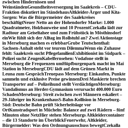
zwischen Hindernissen und
Weinständen
Gesundheitsversorgung im Saalekreis – CDU-
Fraktion diskutiert im Ständehaus
Altkleider-Ärger und Kita-
Sorgen: Was die Bürgermeister des Saalekreises
beschäftigt
Neuer Netto an der Hohendorfer Marke: 1.000
Quadratmeter, Holzbauweise und 10 Prozent
Czekalla lädt zur
Radtour am Geiseltalsee und zum Frühstück in Mösthinsdorf
ein
Wie fühlt sich der Alltag im Rollstuhl an? Zwei Aktionstage
in Merseburg machen es erlebbar
Grube Teutschenthal:
Sachsen-Anhalt steht vor teurem Dilemma
Wenn ein Zuhause
fehlt: Saalekreis sucht Pflegefamilien
Exhibitionist im Südpark –
Polizei sucht Zeugen
Kabelfernsehen: Vodafone stellt in
Merseburg die Frequenzen um
Hüpfburgenpark macht im Mai
Station in Merseburg
CDU lädt auf dem Grünen Markt in
Leuna zum Gespräch
Treuepass Merseburg: Einkaufen, Punkte
sammeln und exklusive Preise gewinnen
Drei Maskierte brechen
Transporter auf – Polizeihund stellt Verdächtigen
Merseburg:
Vandalismus an Herder-Gymnasium verursacht 400.000 Euro
Schaden
Merseburg: Streit zwischen zwei Männern eskaliert –
29-Jähriger im Krankenhaus
S-Bahn-Kollision in Merseburg-
Süd: Deutsche Bahn prüft Sicherheitslage vor
Ort
Kunstradsport in Mücheln: Balance auf zwei Rädern – fünf
Minuten ohne Netz
Hier stehen Merseburgs Altkleidercontainer
– die 13 Standorte im Überblick
Feuerwehr, Altkleider,
Bürgermelder: Was den Ordnungsausschuss bewegt
Czekalla