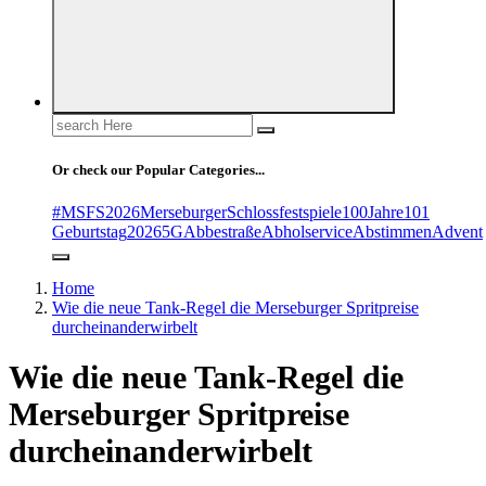
Search
for:
Or check our Popular Categories...
#MSFS2026MerseburgerSchlossfestspiele
100Jahre
101
Geburtstag
2026
5G
Abbestraße
Abholservice
Abstimmen
Advent
Home
Wie die neue Tank-Regel die Merseburger Spritpreise
durcheinanderwirbelt
Wie die neue Tank-Regel die
Merseburger Spritpreise
durcheinanderwirbelt