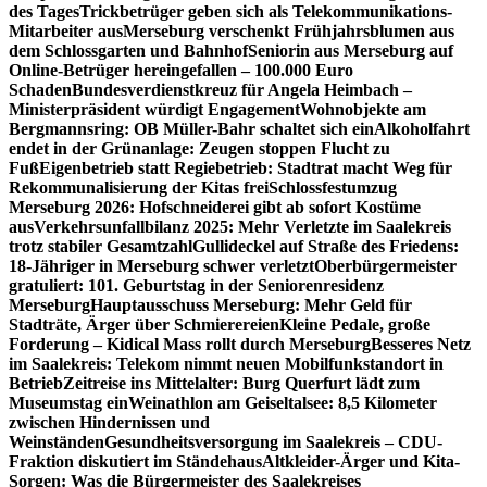
des Tages
Trickbetrüger geben sich als Telekommunikations-
Mitarbeiter aus
Merseburg verschenkt Frühjahrsblumen aus
dem Schlossgarten und Bahnhof
Seniorin aus Merseburg auf
Online-Betrüger hereingefallen – 100.000 Euro
Schaden
Bundesverdienstkreuz für Angela Heimbach –
Ministerpräsident würdigt Engagement
Wohnobjekte am
Bergmannsring: OB Müller-Bahr schaltet sich ein
Alkoholfahrt
endet in der Grünanlage: Zeugen stoppen Flucht zu
Fuß
Eigenbetrieb statt Regiebetrieb: Stadtrat macht Weg für
Rekommunalisierung der Kitas frei
Schlossfestumzug
Merseburg 2026: Hofschneiderei gibt ab sofort Kostüme
aus
Verkehrsunfallbilanz 2025: Mehr Verletzte im Saalekreis
trotz stabiler Gesamtzahl
Gullideckel auf Straße des Friedens:
18-Jähriger in Merseburg schwer verletzt
Oberbürgermeister
gratuliert: 101. Geburtstag in der Seniorenresidenz
Merseburg
Hauptausschuss Merseburg: Mehr Geld für
Stadträte, Ärger über Schmierereien
Kleine Pedale, große
Forderung – Kidical Mass rollt durch Merseburg
Besseres Netz
im Saalekreis: Telekom nimmt neuen Mobilfunkstandort in
Betrieb
Zeitreise ins Mittelalter: Burg Querfurt lädt zum
Museumstag ein
Weinathlon am Geiseltalsee: 8,5 Kilometer
zwischen Hindernissen und
Weinständen
Gesundheitsversorgung im Saalekreis – CDU-
Fraktion diskutiert im Ständehaus
Altkleider-Ärger und Kita-
Sorgen: Was die Bürgermeister des Saalekreises