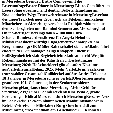
in Merseburg beendet: Bistro Cem gewinnt die
Leserumfrage
Bester Döner in Merseburg: Bistro Cem führt im
Leservoting überraschend deutlich
Selbstentzündung am
Knapendorfer Weg: Feuerwehreinsatz in Merseburg
Leserfoto
des Tages
Trickbetrüger geben sich als Telekommunikations-
Mitarbeiter aus
Merseburg verschenkt Frühjahrsblumen aus
dem Schlossgarten und Bahnhof
Seniorin aus Merseburg auf
Online-Betrüger hereingefallen – 100.000 Euro
Schaden
Bundesverdienstkreuz für Angela Heimbach –
Ministerpräsident würdigt Engagement
Wohnobjekte am
Bergmannsring: OB Müller-Bahr schaltet sich ein
Alkoholfahrt
endet in der Grünanlage: Zeugen stoppen Flucht zu
Fuß
Eigenbetrieb statt Regiebetrieb: Stadtrat macht Weg für
Rekommunalisierung der Kitas frei
Schlossfestumzug
Merseburg 2026: Hofschneiderei gibt ab sofort Kostüme
aus
Verkehrsunfallbilanz 2025: Mehr Verletzte im Saalekreis
trotz stabiler Gesamtzahl
Gullideckel auf Straße des Friedens:
18-Jähriger in Merseburg schwer verletzt
Oberbürgermeister
gratuliert: 101. Geburtstag in der Seniorenresidenz
Merseburg
Hauptausschuss Merseburg: Mehr Geld für
Stadträte, Ärger über Schmierereien
Kleine Pedale, große
Forderung – Kidical Mass rollt durch Merseburg
Besseres Netz
im Saalekreis: Telekom nimmt neuen Mobilfunkstandort in
Betrieb
Zeitreise ins Mittelalter: Burg Querfurt lädt zum
Museumstag ein
Weinathlon am Geiseltalsee: 8,5 Kilometer