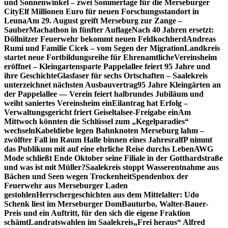
und Sonnenwinkel – zwei Sommertage für die Merseburger
City
Elf Millionen Euro für neuen Forschungsstandort in
Leuna
Am 29. August greift Merseburg zur Zange –
SauberMachathon in fünfter Auflage
Nach 40 Jahren ersetzt:
Döllnitzer Feuerwehr bekommt neuen Feldkochherd
Andreas
Rumi und Familie Cicek – vom Segen der Migration
Landkreis
startet neue Fortbildungsreihe für Ehrenamtliche
Vereinsheim
eröffnet – Kleingartensparte Pappelallee feiert 95 Jahre und
ihre Geschichte
Glasfaser für sechs Ortschaften – Saalekreis
unterzeichnet nächsten Ausbauvertrag
95 Jahre Kleingärten an
der Pappelallee — Verein feiert halbrundes Jubiläum und
weiht saniertes Vereinsheim ein
Eilantrag hat Erfolg –
Verwaltungsgericht friert Geiseltalsee-Freigabe ein
Am
Mittwoch könnten die Schlüssel zum „Kegelparadies“
wechseln
Kabeldiebe legen Bahnknoten Merseburg lahm –
zwölfter Fall im Raum Halle binnen eines Jahres
ralfP nimmt
das Publikum mit auf eine ehrliche Reise durchs Leben
AWG
Mode schließt Ende Oktober seine Filiale in der Gotthardstraße
und was ist mit Müller?
Saalekreis stoppt Wasserentnahme aus
Bächen und Seen wegen Trockenheit
Spendenbox der
Feuerwehr aus Merseburger Laden
gestohlen
Herrschergeschichten aus dem Mittelalter: Udo
Schenk liest im Merseburger Dom
Bauturbo, Walter-Bauer-
Preis und ein Auftritt, für den sich die eigene Fraktion
schämt
Landratswahlen im Saalekreis
„Frei heraus“ Alfred