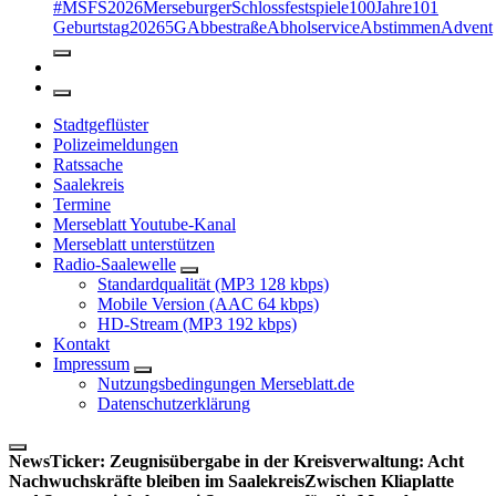
#MSFS2026MerseburgerSchlossfestspiele
100Jahre
101
Geburtstag
2026
5G
Abbestraße
Abholservice
Abstimmen
Advent
Stadtgeflüster
Polizeimeldungen
Ratssache
Saalekreis
Termine
Merseblatt Youtube-Kanal
Merseblatt unterstützen
Radio-Saalewelle
Standardqualität (MP3 128 kbps)
Mobile Version (AAC 64 kbps)
HD-Stream (MP3 192 kbps)
Kontakt
Impressum
Nutzungsbedingungen Merseblatt.de
Datenschutzerklärung
NewsTicker:
Zeugnisübergabe in der Kreisverwaltung: Acht
Nachwuchskräfte bleiben im Saalekreis
Zwischen Kliaplatte