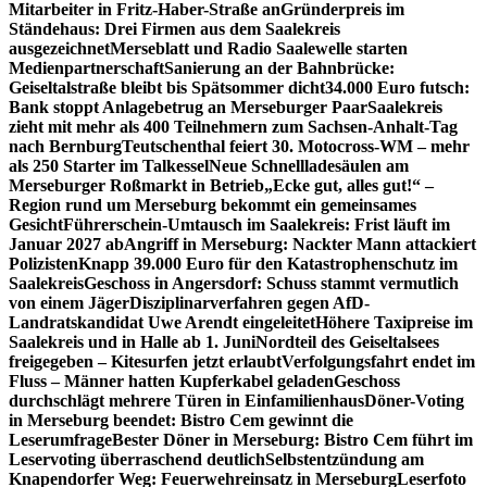
Mitarbeiter in Fritz-Haber-Straße an
Gründerpreis im
Ständehaus: Drei Firmen aus dem Saalekreis
ausgezeichnet
Merseblatt und Radio Saalewelle starten
Medienpartnerschaft
Sanierung an der Bahnbrücke:
Geiseltalstraße bleibt bis Spätsommer dicht
34.000 Euro futsch:
Bank stoppt Anlagebetrug an Merseburger Paar
Saalekreis
zieht mit mehr als 400 Teilnehmern zum Sachsen-Anhalt-Tag
nach Bernburg
Teutschenthal feiert 30. Motocross-WM – mehr
als 250 Starter im Talkessel
Neue Schnellladesäulen am
Merseburger Roßmarkt in Betrieb
„Ecke gut, alles gut!“ –
Region rund um Merseburg bekommt ein gemeinsames
Gesicht
Führerschein-Umtausch im Saalekreis: Frist läuft im
Januar 2027 ab
Angriff in Merseburg: Nackter Mann attackiert
Polizisten
Knapp 39.000 Euro für den Katastrophenschutz im
Saalekreis
Geschoss in Angersdorf: Schuss stammt vermutlich
von einem Jäger
Disziplinarverfahren gegen AfD-
Landratskandidat Uwe Arendt eingeleitet
Höhere Taxipreise im
Saalekreis und in Halle ab 1. Juni
Nordteil des Geiseltalsees
freigegeben – Kitesurfen jetzt erlaubt
Verfolgungsfahrt endet im
Fluss – Männer hatten Kupferkabel geladen
Geschoss
durchschlägt mehrere Türen in Einfamilienhaus
Döner-Voting
in Merseburg beendet: Bistro Cem gewinnt die
Leserumfrage
Bester Döner in Merseburg: Bistro Cem führt im
Leservoting überraschend deutlich
Selbstentzündung am
Knapendorfer Weg: Feuerwehreinsatz in Merseburg
Leserfoto