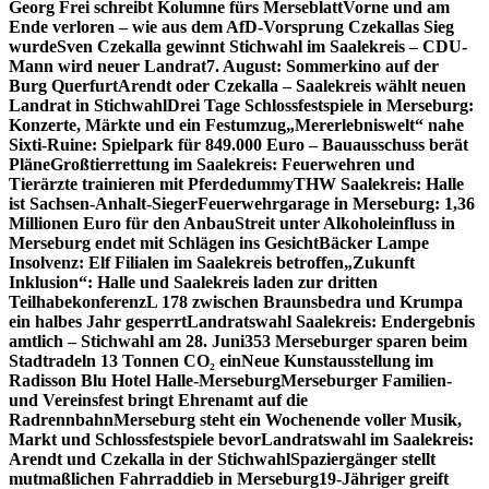
Georg Frei schreibt Kolumne fürs Merseblatt
Vorne und am
Ende verloren – wie aus dem AfD-Vorsprung Czekallas Sieg
wurde
Sven Czekalla gewinnt Stichwahl im Saalekreis – CDU-
Mann wird neuer Landrat
7. August: Sommerkino auf der
Burg Querfurt
Arendt oder Czekalla – Saalekreis wählt neuen
Landrat in Stichwahl
Drei Tage Schlossfestspiele in Merseburg:
Konzerte, Märkte und ein Festumzug
„Mererlebniswelt“ nahe
Sixti-Ruine: Spielpark für 849.000 Euro – Bauausschuss berät
Pläne
Großtierrettung im Saalekreis: Feuerwehren und
Tierärzte trainieren mit Pferdedummy
THW Saalekreis: Halle
ist Sachsen-Anhalt-Sieger
Feuerwehrgarage in Merseburg: 1,36
Millionen Euro für den Anbau
Streit unter Alkoholeinfluss in
Merseburg endet mit Schlägen ins Gesicht
Bäcker Lampe
Insolvenz: Elf Filialen im Saalekreis betroffen
„Zukunft
Inklusion“: Halle und Saalekreis laden zur dritten
Teilhabekonferenz
L 178 zwischen Braunsbedra und Krumpa
ein halbes Jahr gesperrt
Landratswahl Saalekreis: Endergebnis
amtlich – Stichwahl am 28. Juni
353 Merseburger sparen beim
Stadtradeln 13 Tonnen CO₂ ein
Neue Kunstausstellung im
Radisson Blu Hotel Halle-Merseburg
Merseburger Familien-
und Vereinsfest bringt Ehrenamt auf die
Radrennbahn
Merseburg steht ein Wochenende voller Musik,
Markt und Schlossfestspiele bevor
Landratswahl im Saalekreis:
Arendt und Czekalla in der Stichwahl
Spaziergänger stellt
mutmaßlichen Fahrraddieb in Merseburg
19-Jähriger greift