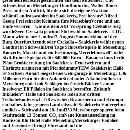
gestohlen
Herrschergeschichten aus dem Mittelalter: Udo
Schenk liest im Merseburger Dom
Bauturbo, Walter-Bauer-
Preis und ein Auftritt, für den sich die eigene Fraktion
schämt
Landratswahlen im Saalekreis
„Frei heraus“ Alfred
Georg Frei schreibt Kolumne fürs Merseblatt
Vorne und am
Ende verloren – wie aus dem AfD-Vorsprung Czekallas Sieg
wurde
Sven Czekalla gewinnt Stichwahl im Saalekreis – CDU-
Mann wird neuer Landrat
7. August: Sommerkino auf der
Burg Querfurt
Arendt oder Czekalla – Saalekreis wählt neuen
Landrat in Stichwahl
Drei Tage Schlossfestspiele in Merseburg:
Konzerte, Märkte und ein Festumzug
„Mererlebniswelt“ nahe
Sixti-Ruine: Spielpark für 849.000 Euro – Bauausschuss berät
Pläne
Großtierrettung im Saalekreis: Feuerwehren und
Tierärzte trainieren mit Pferdedummy
THW Saalekreis: Halle
ist Sachsen-Anhalt-Sieger
Feuerwehrgarage in Merseburg: 1,36
Millionen Euro für den Anbau
Streit unter Alkoholeinfluss in
Merseburg endet mit Schlägen ins Gesicht
Bäcker Lampe
Insolvenz: Elf Filialen im Saalekreis betroffen
„Zukunft
Inklusion“: Halle und Saalekreis laden zur dritten
Teilhabekonferenz
L 178 zwischen Braunsbedra und Krumpa
ein halbes Jahr gesperrt
Landratswahl Saalekreis: Endergebnis
amtlich – Stichwahl am 28. Juni
353 Merseburger sparen beim
Stadtradeln 13 Tonnen CO₂ ein
Neue Kunstausstellung im
Radisson Blu Hotel Halle-Merseburg
Merseburger Familien-
und Vereinsfest bringt Ehrenamt auf die