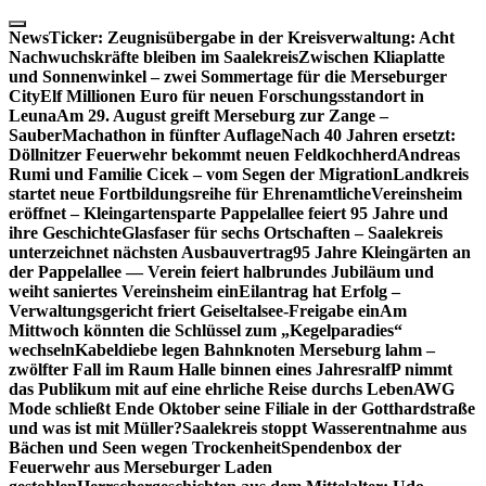
Skip
to
NewsTicker:
Zeugnisübergabe in der Kreisverwaltung: Acht
content
Nachwuchskräfte bleiben im Saalekreis
Zwischen Kliaplatte
und Sonnenwinkel – zwei Sommertage für die Merseburger
City
Elf Millionen Euro für neuen Forschungsstandort in
Leuna
Am 29. August greift Merseburg zur Zange –
SauberMachathon in fünfter Auflage
Nach 40 Jahren ersetzt:
Döllnitzer Feuerwehr bekommt neuen Feldkochherd
Andreas
Rumi und Familie Cicek – vom Segen der Migration
Landkreis
startet neue Fortbildungsreihe für Ehrenamtliche
Vereinsheim
eröffnet – Kleingartensparte Pappelallee feiert 95 Jahre und
ihre Geschichte
Glasfaser für sechs Ortschaften – Saalekreis
unterzeichnet nächsten Ausbauvertrag
95 Jahre Kleingärten an
der Pappelallee — Verein feiert halbrundes Jubiläum und
weiht saniertes Vereinsheim ein
Eilantrag hat Erfolg –
Verwaltungsgericht friert Geiseltalsee-Freigabe ein
Am
Mittwoch könnten die Schlüssel zum „Kegelparadies“
wechseln
Kabeldiebe legen Bahnknoten Merseburg lahm –
zwölfter Fall im Raum Halle binnen eines Jahres
ralfP nimmt
das Publikum mit auf eine ehrliche Reise durchs Leben
AWG
Mode schließt Ende Oktober seine Filiale in der Gotthardstraße
und was ist mit Müller?
Saalekreis stoppt Wasserentnahme aus
Bächen und Seen wegen Trockenheit
Spendenbox der
Feuerwehr aus Merseburger Laden