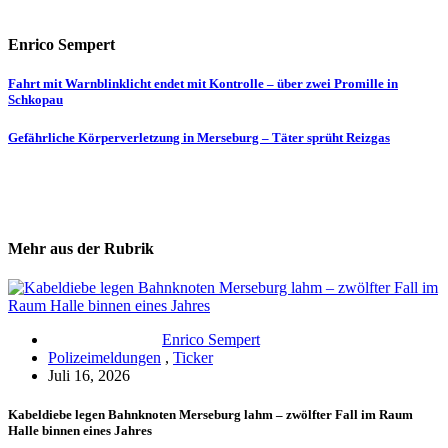
Enrico Sempert
Beitragsnavigation
Fahrt mit Warnblinklicht endet mit Kontrolle – über zwei Promille in
Schkopau
Gefährliche Körperverletzung in Merseburg – Täter sprüht Reizgas
Mehr aus der Rubrik
Enrico Sempert
Polizeimeldungen
,
Ticker
Juli 16, 2026
Kabeldiebe legen Bahnknoten Merseburg lahm – zwölfter Fall im Raum
Halle binnen eines Jahres