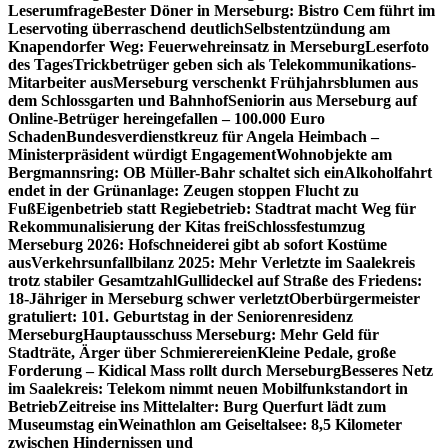
Leserumfrage
Bester Döner in Merseburg: Bistro Cem führt im
Leservoting überraschend deutlich
Selbstentzündung am
Knapendorfer Weg: Feuerwehreinsatz in Merseburg
Leserfoto
des Tages
Trickbetrüger geben sich als Telekommunikations-
Mitarbeiter aus
Merseburg verschenkt Frühjahrsblumen aus
dem Schlossgarten und Bahnhof
Seniorin aus Merseburg auf
Online-Betrüger hereingefallen – 100.000 Euro
Schaden
Bundesverdienstkreuz für Angela Heimbach –
Ministerpräsident würdigt Engagement
Wohnobjekte am
Bergmannsring: OB Müller-Bahr schaltet sich ein
Alkoholfahrt
endet in der Grünanlage: Zeugen stoppen Flucht zu
Fuß
Eigenbetrieb statt Regiebetrieb: Stadtrat macht Weg für
Rekommunalisierung der Kitas frei
Schlossfestumzug
Merseburg 2026: Hofschneiderei gibt ab sofort Kostüme
aus
Verkehrsunfallbilanz 2025: Mehr Verletzte im Saalekreis
trotz stabiler Gesamtzahl
Gullideckel auf Straße des Friedens:
18-Jähriger in Merseburg schwer verletzt
Oberbürgermeister
gratuliert: 101. Geburtstag in der Seniorenresidenz
Merseburg
Hauptausschuss Merseburg: Mehr Geld für
Stadträte, Ärger über Schmierereien
Kleine Pedale, große
Forderung – Kidical Mass rollt durch Merseburg
Besseres Netz
im Saalekreis: Telekom nimmt neuen Mobilfunkstandort in
Betrieb
Zeitreise ins Mittelalter: Burg Querfurt lädt zum
Museumstag ein
Weinathlon am Geiseltalsee: 8,5 Kilometer
zwischen Hindernissen und