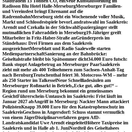
Stadtradeln 13 Tonnen CO₂ ein
Neue Kunstausstellung im
Radisson Blu Hotel Halle-Merseburg
Merseburger Familien-
und Vereinsfest bringt Ehrenamt auf die
Radrennbahn
Merseburg steht ein Wochenende voller Musik,
Markt und Schlossfestspiele bevor
Landratswahl im Saalekreis:
Arendt und Czekalla in der Stichwahl
Spaziergänger stellt
mutmaßlichen Fahrraddieb in Merseburg
19-Jähriger greift
Mitarbeiter in Fritz-Haber-Straße an
Gründerpreis im
Ständehaus: Drei Firmen aus dem Saalekreis
ausgezeichnet
Merseblatt und Radio Saalewelle starten
Medienpartnerschaft
Sanierung an der Bahnbrücke:
Geiseltalstraße bleibt bis Spätsommer dicht
34.000 Euro futsch:
Bank stoppt Anlagebetrug an Merseburger Paar
Saalekreis
zieht mit mehr als 400 Teilnehmern zum Sachsen-Anhalt-Tag
nach Bernburg
Teutschenthal feiert 30. Motocross-WM – mehr
als 250 Starter im Talkessel
Neue Schnellladesäulen am
Merseburger Roßmarkt in Betrieb
„Ecke gut, alles gut!“ –
Region rund um Merseburg bekommt ein gemeinsames
Gesicht
Führerschein-Umtausch im Saalekreis: Frist läuft im
Januar 2027 ab
Angriff in Merseburg: Nackter Mann attackiert
Polizisten
Knapp 39.000 Euro für den Katastrophenschutz im
Saalekreis
Geschoss in Angersdorf: Schuss stammt vermutlich
von einem Jäger
Disziplinarverfahren gegen AfD-
Landratskandidat Uwe Arendt eingeleitet
Höhere Taxipreise im
Saalekreis und in Halle ab 1. Juni
Nordteil des Geiseltalsees