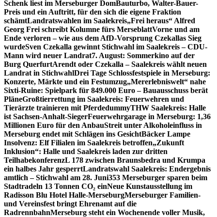
Schenk liest im Merseburger Dom
Bauturbo, Walter-Bauer-
Preis und ein Auftritt, für den sich die eigene Fraktion
schämt
Landratswahlen im Saalekreis
„Frei heraus“ Alfred
Georg Frei schreibt Kolumne fürs Merseblatt
Vorne und am
Ende verloren – wie aus dem AfD-Vorsprung Czekallas Sieg
wurde
Sven Czekalla gewinnt Stichwahl im Saalekreis – CDU-
Mann wird neuer Landrat
7. August: Sommerkino auf der
Burg Querfurt
Arendt oder Czekalla – Saalekreis wählt neuen
Landrat in Stichwahl
Drei Tage Schlossfestspiele in Merseburg:
Konzerte, Märkte und ein Festumzug
„Mererlebniswelt“ nahe
Sixti-Ruine: Spielpark für 849.000 Euro – Bauausschuss berät
Pläne
Großtierrettung im Saalekreis: Feuerwehren und
Tierärzte trainieren mit Pferdedummy
THW Saalekreis: Halle
ist Sachsen-Anhalt-Sieger
Feuerwehrgarage in Merseburg: 1,36
Millionen Euro für den Anbau
Streit unter Alkoholeinfluss in
Merseburg endet mit Schlägen ins Gesicht
Bäcker Lampe
Insolvenz: Elf Filialen im Saalekreis betroffen
„Zukunft
Inklusion“: Halle und Saalekreis laden zur dritten
Teilhabekonferenz
L 178 zwischen Braunsbedra und Krumpa
ein halbes Jahr gesperrt
Landratswahl Saalekreis: Endergebnis
amtlich – Stichwahl am 28. Juni
353 Merseburger sparen beim
Stadtradeln 13 Tonnen CO₂ ein
Neue Kunstausstellung im
Radisson Blu Hotel Halle-Merseburg
Merseburger Familien-
und Vereinsfest bringt Ehrenamt auf die
Radrennbahn
Merseburg steht ein Wochenende voller Musik,