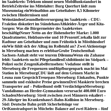
im Saalekreis: Telekom nimmt neuen Mobilfunkstandort in
Betrieb
Zeitreise ins Mittelalter: Burg Querfurt lädt zum
Museumstag ein
Weinathlon am Geiseltalsee: 8,5 Kilometer
zwischen Hindernissen und
Weinständen
Gesundheitsversorgung im Saalekreis – CDU-
Fraktion diskutiert im Ständehaus
Altkleider-Ärger und Kita-
Sorgen: Was die Bürgermeister des Saalekreises
beschäftigt
Neuer Netto an der Hohendorfer Marke: 1.000
Quadratmeter, Holzbauweise und 10 Prozent
Czekalla lädt zur
Radtour am Geiseltalsee und zum Frühstück in Mösthinsdorf
ein
Wie fühlt sich der Alltag im Rollstuhl an? Zwei Aktionstage
in Merseburg machen es erlebbar
Grube Teutschenthal:
Sachsen-Anhalt steht vor teurem Dilemma
Wenn ein Zuhause
fehlt: Saalekreis sucht Pflegefamilien
Exhibitionist im Südpark –
Polizei sucht Zeugen
Kabelfernsehen: Vodafone stellt in
Merseburg die Frequenzen um
Hüpfburgenpark macht im Mai
Station in Merseburg
CDU lädt auf dem Grünen Markt in
Leuna zum Gespräch
Treuepass Merseburg: Einkaufen, Punkte
sammeln und exklusive Preise gewinnen
Drei Maskierte brechen
Transporter auf – Polizeihund stellt Verdächtigen
Merseburg:
Vandalismus an Herder-Gymnasium verursacht 400.000 Euro
Schaden
Merseburg: Streit zwischen zwei Männern eskaliert –
29-Jähriger im Krankenhaus
S-Bahn-Kollision in Merseburg-
Süd: Deutsche Bahn prüft Sicherheitslage vor
Ort
Kunstradsport in Mücheln: Balance auf zwei Rädern – fünf