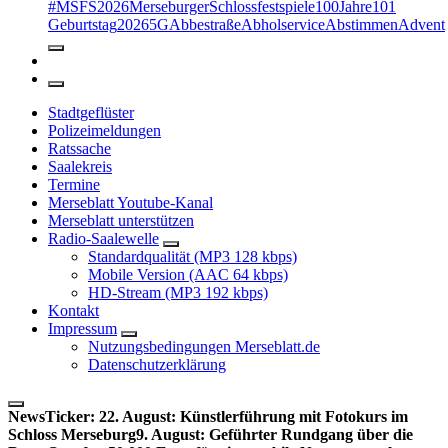
#MSFS2026MerseburgerSchlossfestspiele
100Jahre
101
Geburtstag
2026
5G
Abbestraße
Abholservice
Abstimmen
Advent
Stadtgeflüster
Polizeimeldungen
Ratssache
Saalekreis
Termine
Merseblatt Youtube-Kanal
Merseblatt unterstützen
Radio-Saalewelle
Standardqualität (MP3 128 kbps)
Mobile Version (AAC 64 kbps)
HD-Stream (MP3 192 kbps)
Kontakt
Impressum
Nutzungsbedingungen Merseblatt.de
Datenschutzerklärung
NewsTicker:
22. August: Künstlerführung mit Fotokurs im
Schloss Merseburg
9. August: Geführter Rundgang über die