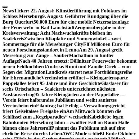
Skip
to
NewsTicker:
22. August: Künstlerführung mit Fotokurs im
content
Schloss Merseburg
9. August: Geführter Rundgang über die
Burg Querfurt
50.000 Euro für eine mobile Netzersatzanlage
der Feuerwehr in Bad Lauchstädt
Zeugnisübergabe in der
Kreisverwaltung: Acht Nachwuchskräfte bleiben im
Saalekreis
Zwischen Kliaplatte und Sonnenwinkel – zwei
Sommertage für die Merseburger City
Elf Millionen Euro für
neuen Forschungsstandort in Leuna
Am 29. August greift
Merseburg zur Zange – SauberMachathon in fünfter
Auflage
Nach 40 Jahren ersetzt: Döllnitzer Feuerwehr bekommt
neuen Feldkochherd
Andreas Rumi und Familie Cicek – vom
Segen der Migration
Landkreis startet neue Fortbildungsreihe
für Ehrenamtliche
Vereinsheim eröffnet – Kleingartensparte
Pappelallee feiert 95 Jahre und ihre Geschichte
Glasfaser für
sechs Ortschaften – Saalekreis unterzeichnet nächsten
Ausbauvertrag
95 Jahre Kleingärten an der Pappelallee —
Verein feiert halbrundes Jubiläum und weiht saniertes
Vereinsheim ein
Eilantrag hat Erfolg – Verwaltungsgericht
friert Geiseltalsee-Freigabe ein
Am Mittwoch könnten die
Schlüssel zum „Kegelparadies“ wechseln
Kabeldiebe legen
Bahnknoten Merseburg lahm – zwölfter Fall im Raum Halle
binnen eines Jahres
ralfP nimmt das Publikum mit auf eine
ehrliche Reise durchs Leben
AWG Mode schließt Ende Oktober