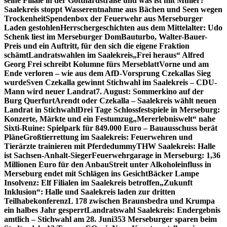
seine Filiale in der Gotthardstraße und was ist mit Müller?
Saalekreis stoppt Wasserentnahme aus Bächen und Seen wegen
Trockenheit
Spendenbox der Feuerwehr aus Merseburger
Laden gestohlen
Herrschergeschichten aus dem Mittelalter: Udo
Schenk liest im Merseburger Dom
Bauturbo, Walter-Bauer-
Preis und ein Auftritt, für den sich die eigene Fraktion
schämt
Landratswahlen im Saalekreis
„Frei heraus“ Alfred
Georg Frei schreibt Kolumne fürs Merseblatt
Vorne und am
Ende verloren – wie aus dem AfD-Vorsprung Czekallas Sieg
wurde
Sven Czekalla gewinnt Stichwahl im Saalekreis – CDU-
Mann wird neuer Landrat
7. August: Sommerkino auf der
Burg Querfurt
Arendt oder Czekalla – Saalekreis wählt neuen
Landrat in Stichwahl
Drei Tage Schlossfestspiele in Merseburg:
Konzerte, Märkte und ein Festumzug
„Mererlebniswelt“ nahe
Sixti-Ruine: Spielpark für 849.000 Euro – Bauausschuss berät
Pläne
Großtierrettung im Saalekreis: Feuerwehren und
Tierärzte trainieren mit Pferdedummy
THW Saalekreis: Halle
ist Sachsen-Anhalt-Sieger
Feuerwehrgarage in Merseburg: 1,36
Millionen Euro für den Anbau
Streit unter Alkoholeinfluss in
Merseburg endet mit Schlägen ins Gesicht
Bäcker Lampe
Insolvenz: Elf Filialen im Saalekreis betroffen
„Zukunft
Inklusion“: Halle und Saalekreis laden zur dritten
Teilhabekonferenz
L 178 zwischen Braunsbedra und Krumpa
ein halbes Jahr gesperrt
Landratswahl Saalekreis: Endergebnis
amtlich – Stichwahl am 28. Juni
353 Merseburger sparen beim