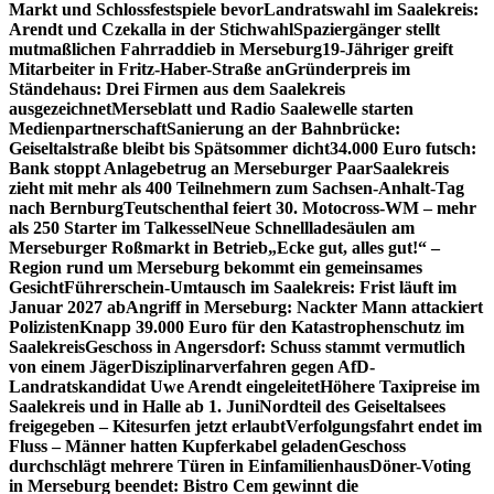
Markt und Schlossfestspiele bevor
Landratswahl im Saalekreis:
Arendt und Czekalla in der Stichwahl
Spaziergänger stellt
mutmaßlichen Fahrraddieb in Merseburg
19-Jähriger greift
Mitarbeiter in Fritz-Haber-Straße an
Gründerpreis im
Ständehaus: Drei Firmen aus dem Saalekreis
ausgezeichnet
Merseblatt und Radio Saalewelle starten
Medienpartnerschaft
Sanierung an der Bahnbrücke:
Geiseltalstraße bleibt bis Spätsommer dicht
34.000 Euro futsch:
Bank stoppt Anlagebetrug an Merseburger Paar
Saalekreis
zieht mit mehr als 400 Teilnehmern zum Sachsen-Anhalt-Tag
nach Bernburg
Teutschenthal feiert 30. Motocross-WM – mehr
als 250 Starter im Talkessel
Neue Schnellladesäulen am
Merseburger Roßmarkt in Betrieb
„Ecke gut, alles gut!“ –
Region rund um Merseburg bekommt ein gemeinsames
Gesicht
Führerschein-Umtausch im Saalekreis: Frist läuft im
Januar 2027 ab
Angriff in Merseburg: Nackter Mann attackiert
Polizisten
Knapp 39.000 Euro für den Katastrophenschutz im
Saalekreis
Geschoss in Angersdorf: Schuss stammt vermutlich
von einem Jäger
Disziplinarverfahren gegen AfD-
Landratskandidat Uwe Arendt eingeleitet
Höhere Taxipreise im
Saalekreis und in Halle ab 1. Juni
Nordteil des Geiseltalsees
freigegeben – Kitesurfen jetzt erlaubt
Verfolgungsfahrt endet im
Fluss – Männer hatten Kupferkabel geladen
Geschoss
durchschlägt mehrere Türen in Einfamilienhaus
Döner-Voting
in Merseburg beendet: Bistro Cem gewinnt die