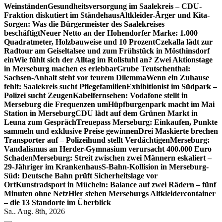
Weinständen
Gesundheitsversorgung im Saalekreis – CDU-
Fraktion diskutiert im Ständehaus
Altkleider-Ärger und Kita-
Sorgen: Was die Bürgermeister des Saalekreises
beschäftigt
Neuer Netto an der Hohendorfer Marke: 1.000
Quadratmeter, Holzbauweise und 10 Prozent
Czekalla lädt zur
Radtour am Geiseltalsee und zum Frühstück in Mösthinsdorf
ein
Wie fühlt sich der Alltag im Rollstuhl an? Zwei Aktionstage
in Merseburg machen es erlebbar
Grube Teutschenthal:
Sachsen-Anhalt steht vor teurem Dilemma
Wenn ein Zuhause
fehlt: Saalekreis sucht Pflegefamilien
Exhibitionist im Südpark –
Polizei sucht Zeugen
Kabelfernsehen: Vodafone stellt in
Merseburg die Frequenzen um
Hüpfburgenpark macht im Mai
Station in Merseburg
CDU lädt auf dem Grünen Markt in
Leuna zum Gespräch
Treuepass Merseburg: Einkaufen, Punkte
sammeln und exklusive Preise gewinnen
Drei Maskierte brechen
Transporter auf – Polizeihund stellt Verdächtigen
Merseburg:
Vandalismus an Herder-Gymnasium verursacht 400.000 Euro
Schaden
Merseburg: Streit zwischen zwei Männern eskaliert –
29-Jähriger im Krankenhaus
S-Bahn-Kollision in Merseburg-
Süd: Deutsche Bahn prüft Sicherheitslage vor
Ort
Kunstradsport in Mücheln: Balance auf zwei Rädern – fünf
Minuten ohne Netz
Hier stehen Merseburgs Altkleidercontainer
– die 13 Standorte im Überblick
Sa.. Aug. 8th, 2026