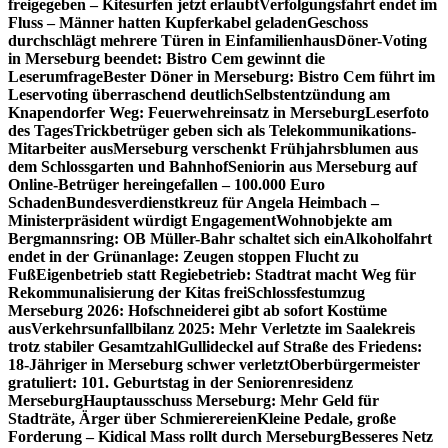
freigegeben – Kitesurfen jetzt erlaubt
Verfolgungsfahrt endet im
Fluss – Männer hatten Kupferkabel geladen
Geschoss
durchschlägt mehrere Türen in Einfamilienhaus
Döner-Voting
in Merseburg beendet: Bistro Cem gewinnt die
Leserumfrage
Bester Döner in Merseburg: Bistro Cem führt im
Leservoting überraschend deutlich
Selbstentzündung am
Knapendorfer Weg: Feuerwehreinsatz in Merseburg
Leserfoto
des Tages
Trickbetrüger geben sich als Telekommunikations-
Mitarbeiter aus
Merseburg verschenkt Frühjahrsblumen aus
dem Schlossgarten und Bahnhof
Seniorin aus Merseburg auf
Online-Betrüger hereingefallen – 100.000 Euro
Schaden
Bundesverdienstkreuz für Angela Heimbach –
Ministerpräsident würdigt Engagement
Wohnobjekte am
Bergmannsring: OB Müller-Bahr schaltet sich ein
Alkoholfahrt
endet in der Grünanlage: Zeugen stoppen Flucht zu
Fuß
Eigenbetrieb statt Regiebetrieb: Stadtrat macht Weg für
Rekommunalisierung der Kitas frei
Schlossfestumzug
Merseburg 2026: Hofschneiderei gibt ab sofort Kostüme
aus
Verkehrsunfallbilanz 2025: Mehr Verletzte im Saalekreis
trotz stabiler Gesamtzahl
Gullideckel auf Straße des Friedens:
18-Jähriger in Merseburg schwer verletzt
Oberbürgermeister
gratuliert: 101. Geburtstag in der Seniorenresidenz
Merseburg
Hauptausschuss Merseburg: Mehr Geld für
Stadträte, Ärger über Schmierereien
Kleine Pedale, große
Forderung – Kidical Mass rollt durch Merseburg
Besseres Netz