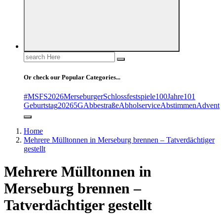
Search
for:
Or check our Popular Categories...
#MSFS2026MerseburgerSchlossfestspiele
100Jahre
101
Geburtstag
2026
5G
Abbestraße
Abholservice
Abstimmen
Advent
Home
Mehrere Mülltonnen in Merseburg brennen – Tatverdächtiger
gestellt
Mehrere Mülltonnen in
Merseburg brennen –
Tatverdächtiger gestellt