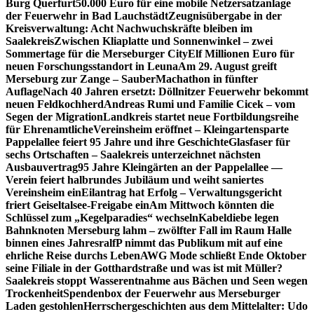
Burg Querfurt
50.000 Euro für eine mobile Netzersatzanlage
der Feuerwehr in Bad Lauchstädt
Zeugnisübergabe in der
Kreisverwaltung: Acht Nachwuchskräfte bleiben im
Saalekreis
Zwischen Kliaplatte und Sonnenwinkel – zwei
Sommertage für die Merseburger City
Elf Millionen Euro für
neuen Forschungsstandort in Leuna
Am 29. August greift
Merseburg zur Zange – SauberMachathon in fünfter
Auflage
Nach 40 Jahren ersetzt: Döllnitzer Feuerwehr bekommt
neuen Feldkochherd
Andreas Rumi und Familie Cicek – vom
Segen der Migration
Landkreis startet neue Fortbildungsreihe
für Ehrenamtliche
Vereinsheim eröffnet – Kleingartensparte
Pappelallee feiert 95 Jahre und ihre Geschichte
Glasfaser für
sechs Ortschaften – Saalekreis unterzeichnet nächsten
Ausbauvertrag
95 Jahre Kleingärten an der Pappelallee —
Verein feiert halbrundes Jubiläum und weiht saniertes
Vereinsheim ein
Eilantrag hat Erfolg – Verwaltungsgericht
friert Geiseltalsee-Freigabe ein
Am Mittwoch könnten die
Schlüssel zum „Kegelparadies“ wechseln
Kabeldiebe legen
Bahnknoten Merseburg lahm – zwölfter Fall im Raum Halle
binnen eines Jahres
ralfP nimmt das Publikum mit auf eine
ehrliche Reise durchs Leben
AWG Mode schließt Ende Oktober
seine Filiale in der Gotthardstraße und was ist mit Müller?
Saalekreis stoppt Wasserentnahme aus Bächen und Seen wegen
Trockenheit
Spendenbox der Feuerwehr aus Merseburger
Laden gestohlen
Herrschergeschichten aus dem Mittelalter: Udo