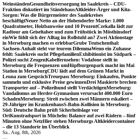
Weinständen
Gesundheitsversorgung im Saalekreis – CDU-
Fraktion diskutiert im Ständehaus
Altkleider-Ärger und Kita-
Sorgen: Was die Bürgermeister des Saalekreises
beschäftigt
Neuer Netto an der Hohendorfer Marke: 1.000
Quadratmeter, Holzbauweise und 10 Prozent
Czekalla lädt zur
Radtour am Geiseltalsee und zum Frühstück in Mösthinsdorf
ein
Wie fühlt sich der Alltag im Rollstuhl an? Zwei Aktionstage
in Merseburg machen es erlebbar
Grube Teutschenthal:
Sachsen-Anhalt steht vor teurem Dilemma
Wenn ein Zuhause
fehlt: Saalekreis sucht Pflegefamilien
Exhibitionist im Südpark –
Polizei sucht Zeugen
Kabelfernsehen: Vodafone stellt in
Merseburg die Frequenzen um
Hüpfburgenpark macht im Mai
Station in Merseburg
CDU lädt auf dem Grünen Markt in
Leuna zum Gespräch
Treuepass Merseburg: Einkaufen, Punkte
sammeln und exklusive Preise gewinnen
Drei Maskierte brechen
Transporter auf – Polizeihund stellt Verdächtigen
Merseburg:
Vandalismus an Herder-Gymnasium verursacht 400.000 Euro
Schaden
Merseburg: Streit zwischen zwei Männern eskaliert –
29-Jähriger im Krankenhaus
S-Bahn-Kollision in Merseburg-
Süd: Deutsche Bahn prüft Sicherheitslage vor
Ort
Kunstradsport in Mücheln: Balance auf zwei Rädern – fünf
Minuten ohne Netz
Hier stehen Merseburgs Altkleidercontainer
– die 13 Standorte im Überblick
Sa.. Aug. 8th, 2026