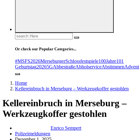
Search
for:
Or check our Popular Categories...
#MSFS2026MerseburgerSchlossfestspiele
100Jahre
101
Geburtstag
2026
5G
Abbestraße
Abholservice
Abstimmen
Advent
Home
Kellereinbruch in Merseburg – Werkzeugkoffer gestohlen
Kellereinbruch in Merseburg –
Werkzeugkoffer gestohlen
Enrico Sempert
Polizeimeldungen
Dezember 1, 2025