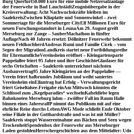
Burg Querfurt
50.000 Euro für eine mobile Netzersatzanlage
der Feuerwehr in Bad Lauchstädt
Zeugnisübergabe in der
Kreisverwaltung: Acht Nachwuchskräfte bleiben im
Saalekreis
Zwischen Kliaplatte und Sonnenwinkel – zwei
Sommertage für die Merseburger City
Elf Millionen Euro für
neuen Forschungsstandort in Leuna
Am 29. August greift
Merseburg zur Zange – SauberMachathon in fünfter
Auflage
Nach 40 Jahren ersetzt: Döllnitzer Feuerwehr bekommt
neuen Feldkochherd
Andreas Rumi und Familie Cicek – vom
Segen der Migration
Landkreis startet neue Fortbildungsreihe
für Ehrenamtliche
Vereinsheim eröffnet – Kleingartensparte
Pappelallee feiert 95 Jahre und ihre Geschichte
Glasfaser für
sechs Ortschaften – Saalekreis unterzeichnet nächsten
Ausbauvertrag
95 Jahre Kleingärten an der Pappelallee —
Verein feiert halbrundes Jubiläum und weiht saniertes
Vereinsheim ein
Eilantrag hat Erfolg – Verwaltungsgericht
friert Geiseltalsee-Freigabe ein
Am Mittwoch könnten die
Schlüssel zum „Kegelparadies“ wechseln
Kabeldiebe legen
Bahnknoten Merseburg lahm – zwölfter Fall im Raum Halle
binnen eines Jahres
ralfP nimmt das Publikum mit auf eine
ehrliche Reise durchs Leben
AWG Mode schließt Ende Oktober
seine Filiale in der Gotthardstraße und was ist mit Müller?
Saalekreis stoppt Wasserentnahme aus Bächen und Seen wegen
Trockenheit
Spendenbox der Feuerwehr aus Merseburger
Laden gestohlen
Herrschergeschichten aus dem Mittelalter: Udo