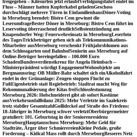
freigegeben – Kitesurfen jetzt erlaubt
Verfolgungsfahrt endet im
Fluss – Männer hatten Kupferkabel geladen
Geschoss
durchschlägt mehrere Türen in Einfamilienhaus
Döner-Voting
in Merseburg beendet: Bistro Cem gewinnt die
Leserumfrage
Bester Döner in Merseburg: Bistro Cem führt im
Leservoting überraschend deutlich
Selbstentzündung am
Knapendorfer Weg: Feuerwehreinsatz in Merseburg
Leserfoto
des Tages
Trickbetrüger geben sich als Telekommunikations-
Mitarbeiter aus
Merseburg verschenkt Frühjahrsblumen aus
dem Schlossgarten und Bahnhof
Seniorin aus Merseburg auf
Online-Betrüger hereingefallen – 100.000 Euro
Schaden
Bundesverdienstkreuz für Angela Heimbach –
Ministerpräsident würdigt Engagement
Wohnobjekte am
Bergmannsring: OB Müller-Bahr schaltet sich ein
Alkoholfahrt
endet in der Grünanlage: Zeugen stoppen Flucht zu
Fuß
Eigenbetrieb statt Regiebetrieb: Stadtrat macht Weg für
Rekommunalisierung der Kitas frei
Schlossfestumzug
Merseburg 2026: Hofschneiderei gibt ab sofort Kostüme
aus
Verkehrsunfallbilanz 2025: Mehr Verletzte im Saalekreis
trotz stabiler Gesamtzahl
Gullideckel auf Straße des Friedens:
18-Jähriger in Merseburg schwer verletzt
Oberbürgermeister
gratuliert: 101. Geburtstag in der Seniorenresidenz
Merseburg
Hauptausschuss Merseburg: Mehr Geld für
Stadträte, Ärger über Schmierereien
Kleine Pedale, große
Forderung – Kidical Mass rollt durch Merseburg
Besseres Netz