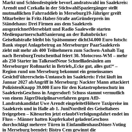
Markt und Schlossfestspiele bevor
Landratswahl im Saalekreis:
Arendt und Czekalla in der Stichwahl
Spaziergänger stellt
mutmaßlichen Fahrraddieb in Merseburg
19-Jähriger greift
Mitarbeiter in Fritz-Haber-Straße an
Gründerpreis im
Ständehaus: Drei Firmen aus dem Saalekreis
ausgezeichnet
Merseblatt und Radio Saalewelle starten
Medienpartnerschaft
Sanierung an der Bahnbrücke:
Geiseltalstraße bleibt bis Spätsommer dicht
34.000 Euro futsch:
Bank stoppt Anlagebetrug an Merseburger Paar
Saalekreis
zieht mit mehr als 400 Teilnehmern zum Sachsen-Anhalt-Tag
nach Bernburg
Teutschenthal feiert 30. Motocross-WM – mehr
als 250 Starter im Talkessel
Neue Schnellladesäulen am
Merseburger Roßmarkt in Betrieb
„Ecke gut, alles gut!“ –
Region rund um Merseburg bekommt ein gemeinsames
Gesicht
Führerschein-Umtausch im Saalekreis: Frist läuft im
Januar 2027 ab
Angriff in Merseburg: Nackter Mann attackiert
Polizisten
Knapp 39.000 Euro für den Katastrophenschutz im
Saalekreis
Geschoss in Angersdorf: Schuss stammt vermutlich
von einem Jäger
Disziplinarverfahren gegen AfD-
Landratskandidat Uwe Arendt eingeleitet
Höhere Taxipreise im
Saalekreis und in Halle ab 1. Juni
Nordteil des Geiseltalsees
freigegeben – Kitesurfen jetzt erlaubt
Verfolgungsfahrt endet im
Fluss – Männer hatten Kupferkabel geladen
Geschoss
durchschlägt mehrere Türen in Einfamilienhaus
Döner-Voting
in Merseburg beendet: Bistro Cem gewinnt die