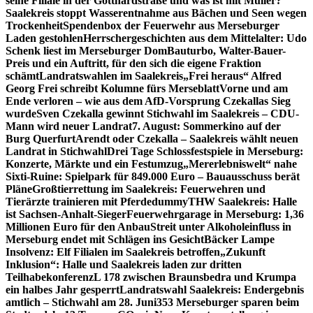
seine Filiale in der Gotthardstraße und was ist mit Müller?
Saalekreis stoppt Wasserentnahme aus Bächen und Seen wegen
Trockenheit
Spendenbox der Feuerwehr aus Merseburger
Laden gestohlen
Herrschergeschichten aus dem Mittelalter: Udo
Schenk liest im Merseburger Dom
Bauturbo, Walter-Bauer-
Preis und ein Auftritt, für den sich die eigene Fraktion
schämt
Landratswahlen im Saalekreis
„Frei heraus“ Alfred
Georg Frei schreibt Kolumne fürs Merseblatt
Vorne und am
Ende verloren – wie aus dem AfD-Vorsprung Czekallas Sieg
wurde
Sven Czekalla gewinnt Stichwahl im Saalekreis – CDU-
Mann wird neuer Landrat
7. August: Sommerkino auf der
Burg Querfurt
Arendt oder Czekalla – Saalekreis wählt neuen
Landrat in Stichwahl
Drei Tage Schlossfestspiele in Merseburg:
Konzerte, Märkte und ein Festumzug
„Mererlebniswelt“ nahe
Sixti-Ruine: Spielpark für 849.000 Euro – Bauausschuss berät
Pläne
Großtierrettung im Saalekreis: Feuerwehren und
Tierärzte trainieren mit Pferdedummy
THW Saalekreis: Halle
ist Sachsen-Anhalt-Sieger
Feuerwehrgarage in Merseburg: 1,36
Millionen Euro für den Anbau
Streit unter Alkoholeinfluss in
Merseburg endet mit Schlägen ins Gesicht
Bäcker Lampe
Insolvenz: Elf Filialen im Saalekreis betroffen
„Zukunft
Inklusion“: Halle und Saalekreis laden zur dritten
Teilhabekonferenz
L 178 zwischen Braunsbedra und Krumpa
ein halbes Jahr gesperrt
Landratswahl Saalekreis: Endergebnis
amtlich – Stichwahl am 28. Juni
353 Merseburger sparen beim