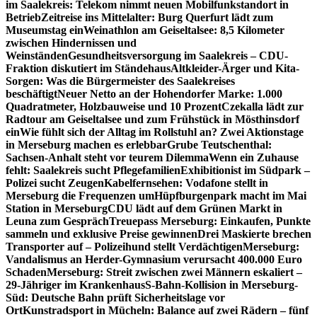
im Saalekreis: Telekom nimmt neuen Mobilfunkstandort in
Betrieb
Zeitreise ins Mittelalter: Burg Querfurt lädt zum
Museumstag ein
Weinathlon am Geiseltalsee: 8,5 Kilometer
zwischen Hindernissen und
Weinständen
Gesundheitsversorgung im Saalekreis – CDU-
Fraktion diskutiert im Ständehaus
Altkleider-Ärger und Kita-
Sorgen: Was die Bürgermeister des Saalekreises
beschäftigt
Neuer Netto an der Hohendorfer Marke: 1.000
Quadratmeter, Holzbauweise und 10 Prozent
Czekalla lädt zur
Radtour am Geiseltalsee und zum Frühstück in Mösthinsdorf
ein
Wie fühlt sich der Alltag im Rollstuhl an? Zwei Aktionstage
in Merseburg machen es erlebbar
Grube Teutschenthal:
Sachsen-Anhalt steht vor teurem Dilemma
Wenn ein Zuhause
fehlt: Saalekreis sucht Pflegefamilien
Exhibitionist im Südpark –
Polizei sucht Zeugen
Kabelfernsehen: Vodafone stellt in
Merseburg die Frequenzen um
Hüpfburgenpark macht im Mai
Station in Merseburg
CDU lädt auf dem Grünen Markt in
Leuna zum Gespräch
Treuepass Merseburg: Einkaufen, Punkte
sammeln und exklusive Preise gewinnen
Drei Maskierte brechen
Transporter auf – Polizeihund stellt Verdächtigen
Merseburg:
Vandalismus an Herder-Gymnasium verursacht 400.000 Euro
Schaden
Merseburg: Streit zwischen zwei Männern eskaliert –
29-Jähriger im Krankenhaus
S-Bahn-Kollision in Merseburg-
Süd: Deutsche Bahn prüft Sicherheitslage vor
Ort
Kunstradsport in Mücheln: Balance auf zwei Rädern – fünf