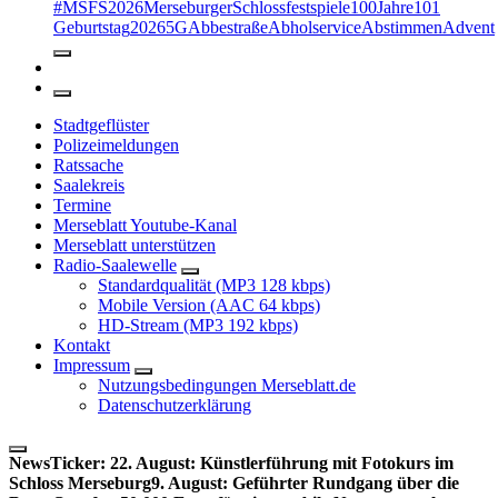
#MSFS2026MerseburgerSchlossfestspiele
100Jahre
101
Geburtstag
2026
5G
Abbestraße
Abholservice
Abstimmen
Advent
Stadtgeflüster
Polizeimeldungen
Ratssache
Saalekreis
Termine
Merseblatt Youtube-Kanal
Merseblatt unterstützen
Radio-Saalewelle
Standardqualität (MP3 128 kbps)
Mobile Version (AAC 64 kbps)
HD-Stream (MP3 192 kbps)
Kontakt
Impressum
Nutzungsbedingungen Merseblatt.de
Datenschutzerklärung
NewsTicker:
22. August: Künstlerführung mit Fotokurs im
Schloss Merseburg
9. August: Geführter Rundgang über die