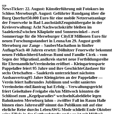
Skip
to
NewsTicker:
22. August: Künstlerführung mit Fotokurs im
content
Schloss Merseburg
9. August: Geführter Rundgang über die
Burg Querfurt
50.000 Euro für eine mobile Netzersatzanlage
der Feuerwehr in Bad Lauchstädt
Zeugnisübergabe in der
Kreisverwaltung: Acht Nachwuchskräfte bleiben im
Saalekreis
Zwischen Kliaplatte und Sonnenwinkel – zwei
Sommertage für die Merseburger City
Elf Millionen Euro für
neuen Forschungsstandort in Leuna
Am 29. August greift
Merseburg zur Zange – SauberMachathon in fünfter
Auflage
Nach 40 Jahren ersetzt: Döllnitzer Feuerwehr bekommt
neuen Feldkochherd
Andreas Rumi und Familie Cicek – vom
Segen der Migration
Landkreis startet neue Fortbildungsreihe
für Ehrenamtliche
Vereinsheim eröffnet – Kleingartensparte
Pappelallee feiert 95 Jahre und ihre Geschichte
Glasfaser für
sechs Ortschaften – Saalekreis unterzeichnet nächsten
Ausbauvertrag
95 Jahre Kleingärten an der Pappelallee —
Verein feiert halbrundes Jubiläum und weiht saniertes
Vereinsheim ein
Eilantrag hat Erfolg – Verwaltungsgericht
friert Geiseltalsee-Freigabe ein
Am Mittwoch könnten die
Schlüssel zum „Kegelparadies“ wechseln
Kabeldiebe legen
Bahnknoten Merseburg lahm – zwölfter Fall im Raum Halle
binnen eines Jahres
ralfP nimmt das Publikum mit auf eine
ehrliche Reise durchs Leben
AWG Mode schließt Ende Oktober