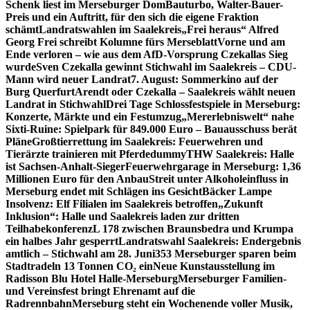
Schenk liest im Merseburger Dom
Bauturbo, Walter-Bauer-
Preis und ein Auftritt, für den sich die eigene Fraktion
schämt
Landratswahlen im Saalekreis
„Frei heraus“ Alfred
Georg Frei schreibt Kolumne fürs Merseblatt
Vorne und am
Ende verloren – wie aus dem AfD-Vorsprung Czekallas Sieg
wurde
Sven Czekalla gewinnt Stichwahl im Saalekreis – CDU-
Mann wird neuer Landrat
7. August: Sommerkino auf der
Burg Querfurt
Arendt oder Czekalla – Saalekreis wählt neuen
Landrat in Stichwahl
Drei Tage Schlossfestspiele in Merseburg:
Konzerte, Märkte und ein Festumzug
„Mererlebniswelt“ nahe
Sixti-Ruine: Spielpark für 849.000 Euro – Bauausschuss berät
Pläne
Großtierrettung im Saalekreis: Feuerwehren und
Tierärzte trainieren mit Pferdedummy
THW Saalekreis: Halle
ist Sachsen-Anhalt-Sieger
Feuerwehrgarage in Merseburg: 1,36
Millionen Euro für den Anbau
Streit unter Alkoholeinfluss in
Merseburg endet mit Schlägen ins Gesicht
Bäcker Lampe
Insolvenz: Elf Filialen im Saalekreis betroffen
„Zukunft
Inklusion“: Halle und Saalekreis laden zur dritten
Teilhabekonferenz
L 178 zwischen Braunsbedra und Krumpa
ein halbes Jahr gesperrt
Landratswahl Saalekreis: Endergebnis
amtlich – Stichwahl am 28. Juni
353 Merseburger sparen beim
Stadtradeln 13 Tonnen CO₂ ein
Neue Kunstausstellung im
Radisson Blu Hotel Halle-Merseburg
Merseburger Familien-
und Vereinsfest bringt Ehrenamt auf die
Radrennbahn
Merseburg steht ein Wochenende voller Musik,