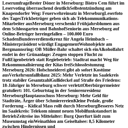
Leserumfrage
Bester Döner in Merseburg: Bistro Cem führt im
Leservoting überraschend deutlich
Selbstentzündung am
Knapendorfer Weg: Feuerwehreinsatz in Merseburg
Leserfoto
des Tages
Trickbetrüger geben sich als Telekommunikations-
Mitarbeiter aus
Merseburg verschenkt Frühjahrsblumen aus
dem Schlossgarten und Bahnhof
Seniorin aus Merseburg auf
Online-Betrüger hereingefallen – 100.000 Euro
Schaden
Bundesverdienstkreuz für Angela Heimbach –
Ministerpräsident würdigt Engagement
Wohnobjekte am
Bergmannsring: OB Müller-Bahr schaltet sich ein
Alkoholfahrt
endet in der Grünanlage: Zeugen stoppen Flucht zu
Fuß
Eigenbetrieb statt Regiebetrieb: Stadtrat macht Weg für
Rekommunalisierung der Kitas frei
Schlossfestumzug
Merseburg 2026: Hofschneiderei gibt ab sofort Kostüme
aus
Verkehrsunfallbilanz 2025: Mehr Verletzte im Saalekreis
trotz stabiler Gesamtzahl
Gullideckel auf Straße des Friedens:
18-Jähriger in Merseburg schwer verletzt
Oberbürgermeister
gratuliert: 101. Geburtstag in der Seniorenresidenz
Merseburg
Hauptausschuss Merseburg: Mehr Geld für
Stadträte, Ärger über Schmierereien
Kleine Pedale, große
Forderung – Kidical Mass rollt durch Merseburg
Besseres Netz
im Saalekreis: Telekom nimmt neuen Mobilfunkstandort in
Betrieb
Zeitreise ins Mittelalter: Burg Querfurt lädt zum
Museumstag ein
Weinathlon am Geiseltalsee: 8,5 Kilometer
zwischen Hindernissen und