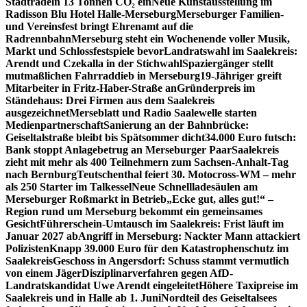
Stadtradeln 13 Tonnen CO₂ ein
Neue Kunstausstellung im
Radisson Blu Hotel Halle-Merseburg
Merseburger Familien-
und Vereinsfest bringt Ehrenamt auf die
Radrennbahn
Merseburg steht ein Wochenende voller Musik,
Markt und Schlossfestspiele bevor
Landratswahl im Saalekreis:
Arendt und Czekalla in der Stichwahl
Spaziergänger stellt
mutmaßlichen Fahrraddieb in Merseburg
19-Jähriger greift
Mitarbeiter in Fritz-Haber-Straße an
Gründerpreis im
Ständehaus: Drei Firmen aus dem Saalekreis
ausgezeichnet
Merseblatt und Radio Saalewelle starten
Medienpartnerschaft
Sanierung an der Bahnbrücke:
Geiseltalstraße bleibt bis Spätsommer dicht
34.000 Euro futsch:
Bank stoppt Anlagebetrug an Merseburger Paar
Saalekreis
zieht mit mehr als 400 Teilnehmern zum Sachsen-Anhalt-Tag
nach Bernburg
Teutschenthal feiert 30. Motocross-WM – mehr
als 250 Starter im Talkessel
Neue Schnellladesäulen am
Merseburger Roßmarkt in Betrieb
„Ecke gut, alles gut!“ –
Region rund um Merseburg bekommt ein gemeinsames
Gesicht
Führerschein-Umtausch im Saalekreis: Frist läuft im
Januar 2027 ab
Angriff in Merseburg: Nackter Mann attackiert
Polizisten
Knapp 39.000 Euro für den Katastrophenschutz im
Saalekreis
Geschoss in Angersdorf: Schuss stammt vermutlich
von einem Jäger
Disziplinarverfahren gegen AfD-
Landratskandidat Uwe Arendt eingeleitet
Höhere Taxipreise im
Saalekreis und in Halle ab 1. Juni
Nordteil des Geiseltalsees