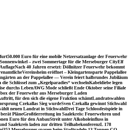
furt
50.000 Euro für eine mobile Netzersatzanlage der Feuerwehr
 Sonnenwinkel – zwei Sommertage für die Merseburger City
Elf
Auflage
Nach 40 Jahren ersetzt: Döllnitzer Feuerwehr bekommt
renamtliche
Vereinsheim eröffnet – Kleingartensparte Pappelallee
ingärten an der Pappelallee — Verein feiert halbrundes Jubiläum
die Schlüssel zum „Kegelparadies“ wechseln
Kabeldiebe legen
eise durchs Leben
AWG Mode schließt Ende Oktober seine Filiale
box der Feuerwehr aus Merseburger Laden
ftritt, für den sich die eigene Fraktion schämt
Landratswahlen
orsprung Czekallas Sieg wurde
Sven Czekalla gewinnt Stichwahl
wählt neuen Landrat in Stichwahl
Drei Tage Schlossfestspiele in
 berät Pläne
Großtierrettung im Saalekreis: Feuerwehren und
ionen Euro für den Anbau
Streit unter Alkoholeinfluss in
und Saalekreis laden zur dritten Teilhabekonferenz
L 178
ni
353 Merseburger sparen beim Stadtradeln 13 Tonnen CO₂