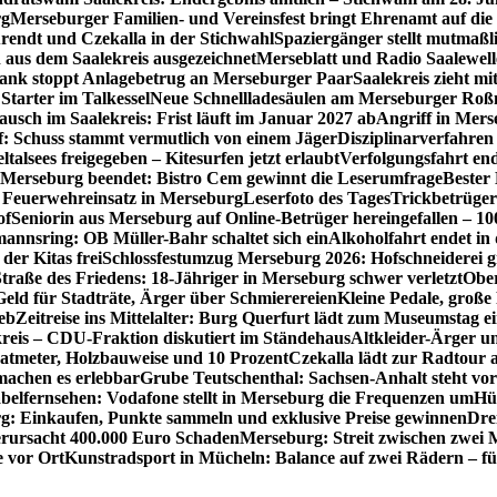
rg
Merseburger Familien- und Vereinsfest bringt Ehrenamt auf d
rendt und Czekalla in der Stichwahl
Spaziergänger stellt mutmaß
aus dem Saalekreis ausgezeichnet
Merseblatt und Radio Saalewell
Bank stoppt Anlagebetrug an Merseburger Paar
Saalekreis zieht m
Starter im Talkessel
Neue Schnellladesäulen am Merseburger Roßm
usch im Saalekreis: Frist läuft im Januar 2027 ab
Angriff in Mers
f: Schuss stammt vermutlich von einem Jäger
Disziplinarverfahren
ltalsees freigegeben – Kitesurfen jetzt erlaubt
Verfolgungsfahrt en
 Merseburg beendet: Bistro Cem gewinnt die Leserumfrage
Bester
Feuerwehreinsatz in Merseburg
Leserfoto des Tages
Trickbetrüger
of
Seniorin aus Merseburg auf Online-Betrüger hereingefallen – 1
nnsring: OB Müller-Bahr schaltet sich ein
Alkoholfahrt endet in
der Kitas frei
Schlossfestumzug Merseburg 2026: Hofschneiderei g
Straße des Friedens: 18-Jähriger in Merseburg schwer verletzt
Ober
ld für Stadträte, Ärger über Schmierereien
Kleine Pedale, große
eb
Zeitreise ins Mittelalter: Burg Querfurt lädt zum Museumstag e
reis – CDU-Fraktion diskutiert im Ständehaus
Altkleider-Ärger u
atmeter, Holzbauweise und 10 Prozent
Czekalla lädt zur Radtour 
 machen es erlebbar
Grube Teutschenthal: Sachsen-Anhalt steht vo
belfernsehen: Vodafone stellt in Merseburg die Frequenzen um
Hü
g: Einkaufen, Punkte sammeln und exklusive Preise gewinnen
Dre
rursacht 400.000 Euro Schaden
Merseburg: Streit zwischen zwei 
e vor Ort
Kunstradsport in Mücheln: Balance auf zwei Rädern – f