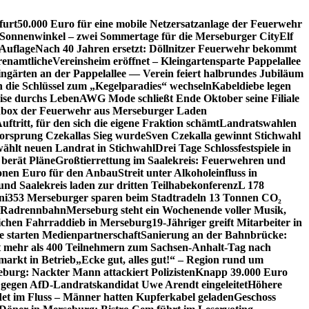
furt
50.000 Euro für eine mobile Netzersatzanlage der Feuerwehr
 Sonnenwinkel – zwei Sommertage für die Merseburger City
Elf
Auflage
Nach 40 Jahren ersetzt: Döllnitzer Feuerwehr bekommt
renamtliche
Vereinsheim eröffnet – Kleingartensparte Pappelallee
ingärten an der Pappelallee — Verein feiert halbrundes Jubiläum
die Schlüssel zum „Kegelparadies“ wechseln
Kabeldiebe legen
eise durchs Leben
AWG Mode schließt Ende Oktober seine Filiale
box der Feuerwehr aus Merseburger Laden
ftritt, für den sich die eigene Fraktion schämt
Landratswahlen
orsprung Czekallas Sieg wurde
Sven Czekalla gewinnt Stichwahl
wählt neuen Landrat in Stichwahl
Drei Tage Schlossfestspiele in
 berät Pläne
Großtierrettung im Saalekreis: Feuerwehren und
ionen Euro für den Anbau
Streit unter Alkoholeinfluss in
und Saalekreis laden zur dritten Teilhabekonferenz
L 178
ni
353 Merseburger sparen beim Stadtradeln 13 Tonnen CO₂
ie Radrennbahn
Merseburg steht ein Wochenende voller Musik,
lichen Fahrraddieb in Merseburg
19-Jähriger greift Mitarbeiter in
e starten Medienpartnerschaft
Sanierung an der Bahnbrücke:
it mehr als 400 Teilnehmern zum Sachsen-Anhalt-Tag nach
arkt in Betrieb
„Ecke gut, alles gut!“ – Region rund um
eburg: Nackter Mann attackiert Polizisten
Knapp 39.000 Euro
 gegen AfD-Landratskandidat Uwe Arendt eingeleitet
Höhere
det im Fluss – Männer hatten Kupferkabel geladen
Geschoss