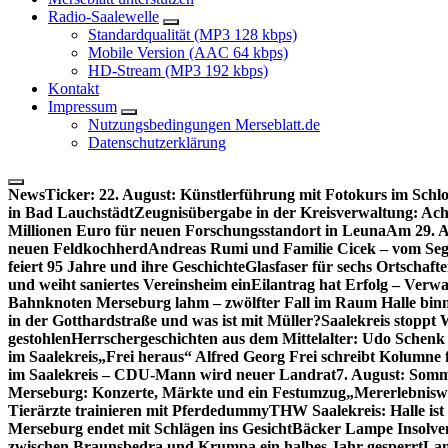
Radio-Saalewelle
Standardqualität (MP3 128 kbps)
Mobile Version (AAC 64 kbps)
HD-Stream (MP3 192 kbps)
Kontakt
Impressum
Nutzungsbedingungen Merseblatt.de
Datenschutzerklärung
NewsTicker:
22. August: Künstlerführung mit Fotokurs im Schl
in Bad Lauchstädt
Zeugnisübergabe in der Kreisverwaltung: Ach
Millionen Euro für neuen Forschungsstandort in Leuna
Am 29. A
neuen Feldkochherd
Andreas Rumi und Familie Cicek – vom Seg
feiert 95 Jahre und ihre Geschichte
Glasfaser für sechs Ortschaft
und weiht saniertes Vereinsheim ein
Eilantrag hat Erfolg – Verwal
Bahnknoten Merseburg lahm – zwölfter Fall im Raum Halle binn
in der Gotthardstraße und was ist mit Müller?
Saalekreis stoppt
gestohlen
Herrschergeschichten aus dem Mittelalter: Udo Schenk
im Saalekreis
„Frei heraus“ Alfred Georg Frei schreibt Kolumne 
im Saalekreis – CDU-Mann wird neuer Landrat
7. August: Somm
Merseburg: Konzerte, Märkte und ein Festumzug
„Mererlebniswe
Tierärzte trainieren mit Pferdedummy
THW Saalekreis: Halle ist
Merseburg endet mit Schlägen ins Gesicht
Bäcker Lampe Insolvenz
zwischen Braunsbedra und Krumpa ein halbes Jahr gesperrt
Lan