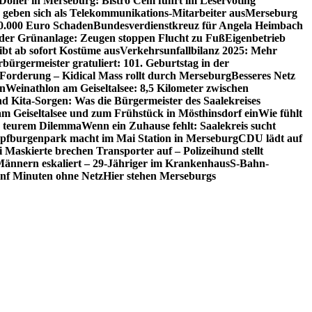
 Döner in Merseburg: Bistro Cem führt im Leservoting
 geben sich als Telekommunikations-Mitarbeiter aus
Merseburg
00.000 Euro Schaden
Bundesverdienstkreuz für Angela Heimbach
 der Grünanlage: Zeugen stoppen Flucht zu Fuß
Eigenbetrieb
ibt ab sofort Kostüme aus
Verkehrsunfallbilanz 2025: Mehr
bürgermeister gratuliert: 101. Geburtstag in der
 Forderung – Kidical Mass rollt durch Merseburg
Besseres Netz
in
Weinathlon am Geiseltalsee: 8,5 Kilometer zwischen
nd Kita-Sorgen: Was die Bürgermeister des Saalekreises
am Geiseltalsee und zum Frühstück in Mösthinsdorf ein
Wie fühlt
r teurem Dilemma
Wenn ein Zuhause fehlt: Saalekreis sucht
pfburgenpark macht im Mai Station in Merseburg
CDU lädt auf
i Maskierte brechen Transporter auf – Polizeihund stellt
Männern eskaliert – 29-Jähriger im Krankenhaus
S-Bahn-
ünf Minuten ohne Netz
Hier stehen Merseburgs