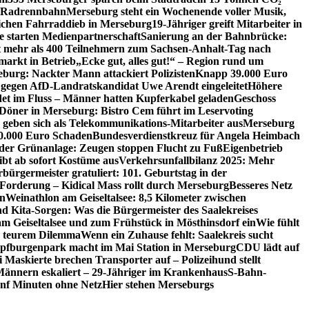
ie Radrennbahn
Merseburg steht ein Wochenende voller Musik,
lichen Fahrraddieb in Merseburg
19-Jähriger greift Mitarbeiter in
e starten Medienpartnerschaft
Sanierung an der Bahnbrücke:
it mehr als 400 Teilnehmern zum Sachsen-Anhalt-Tag nach
arkt in Betrieb
„Ecke gut, alles gut!“ – Region rund um
eburg: Nackter Mann attackiert Polizisten
Knapp 39.000 Euro
 gegen AfD-Landratskandidat Uwe Arendt eingeleitet
Höhere
det im Fluss – Männer hatten Kupferkabel geladen
Geschoss
 Döner in Merseburg: Bistro Cem führt im Leservoting
 geben sich als Telekommunikations-Mitarbeiter aus
Merseburg
00.000 Euro Schaden
Bundesverdienstkreuz für Angela Heimbach
 der Grünanlage: Zeugen stoppen Flucht zu Fuß
Eigenbetrieb
ibt ab sofort Kostüme aus
Verkehrsunfallbilanz 2025: Mehr
bürgermeister gratuliert: 101. Geburtstag in der
 Forderung – Kidical Mass rollt durch Merseburg
Besseres Netz
in
Weinathlon am Geiseltalsee: 8,5 Kilometer zwischen
nd Kita-Sorgen: Was die Bürgermeister des Saalekreises
am Geiseltalsee und zum Frühstück in Mösthinsdorf ein
Wie fühlt
r teurem Dilemma
Wenn ein Zuhause fehlt: Saalekreis sucht
pfburgenpark macht im Mai Station in Merseburg
CDU lädt auf
i Maskierte brechen Transporter auf – Polizeihund stellt
Männern eskaliert – 29-Jähriger im Krankenhaus
S-Bahn-
ünf Minuten ohne Netz
Hier stehen Merseburgs