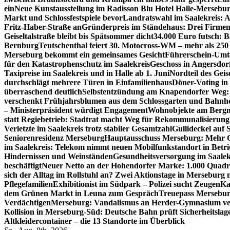
ein
Neue Kunstausstellung im Radisson Blu Hotel Halle-Mersebu
Markt und Schlossfestspiele bevor
Landratswahl im Saalekreis: A
Fritz-Haber-Straße an
Gründerpreis im Ständehaus: Drei Firmen 
Geiseltalstraße bleibt bis Spätsommer dicht
34.000 Euro futsch: 
Bernburg
Teutschenthal feiert 30. Motocross-WM – mehr als 250 
Merseburg bekommt ein gemeinsames Gesicht
Führerschein-Umta
für den Katastrophenschutz im Saalekreis
Geschoss in Angersdor
Taxipreise im Saalekreis und in Halle ab 1. Juni
Nordteil des Geise
durchschlägt mehrere Türen in Einfamilienhaus
Döner-Voting in
überraschend deutlich
Selbstentzündung am Knapendorfer Weg: 
verschenkt Frühjahrsblumen aus dem Schlossgarten und Bahnh
– Ministerpräsident würdigt Engagement
Wohnobjekte am Bergma
statt Regiebetrieb: Stadtrat macht Weg für Rekommunalisierung 
Verletzte im Saalekreis trotz stabiler Gesamtzahl
Gullideckel auf 
Seniorenresidenz Merseburg
Hauptausschuss Merseburg: Mehr Ge
im Saalekreis: Telekom nimmt neuen Mobilfunkstandort in Betri
Hindernissen und Weinständen
Gesundheitsversorgung im Saalek
beschäftigt
Neuer Netto an der Hohendorfer Marke: 1.000 Quadr
sich der Alltag im Rollstuhl an? Zwei Aktionstage in Merseburg
Pflegefamilien
Exhibitionist im Südpark – Polizei sucht Zeugen
Ka
dem Grünen Markt in Leuna zum Gespräch
Treuepass Mersebur
Verdächtigen
Merseburg: Vandalismus an Herder-Gymnasium ve
Kollision in Merseburg-Süd: Deutsche Bahn prüft Sicherheitslag
Altkleidercontainer – die 13 Standorte im Überblick