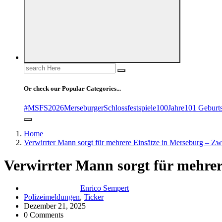
Search
for:
Or check our Popular Categories...
#MSFS2026MerseburgerSchlossfestspiele
100Jahre
101 Geburt
Home
Verwirrter Mann sorgt für mehrere Einsätze in Merseburg – Z
Verwirrter Mann sorgt für mehre
Enrico Sempert
Polizeimeldungen
,
Ticker
Dezember 21, 2025
0 Comments