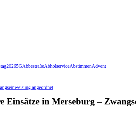
stag
2026
5G
Abbestraße
Abholservice
Abstimmen
Advent
wangseinweisung angeordnet
re Einsätze in Merseburg – Zwangs