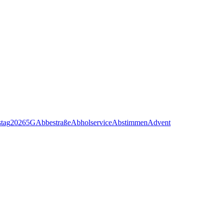
stag
2026
5G
Abbestraße
Abholservice
Abstimmen
Advent