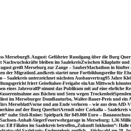
oss Merseburg
9. August: Geführter Rundgang über die Burg Quer
t Nachwuchskräfte bleiben im Saalekreis
Zwischen Kliaplatte und
ugust greift Merseburg zur Zange – SauberMachathon in fünfter 
en der Migration
Landkreis startet neue Fortbildungsreihe für Eh
en – Saalekreis unterzeichnet nächsten Ausbauvertrag
95 Jahre Kle
tungsgericht friert Geiseltalsee-Freigabe ein
Am Mittwoch könnten 
en eines Jahres
ralfP nimmt das Publikum mit auf eine ehrliche R
 Wasserentnahme aus Bächen und Seen wegen Trockenheit
Spenden
 liest im Merseburger Dom
Bauturbo, Walter-Bauer-Preis und ein Au
fürs Merseblatt
Vorne und am Ende verloren – wie aus dem AfD-V
erkino auf der Burg Querfurt
Arendt oder Czekalla – Saalekreis 
lt“ nahe Sixti-Ruine: Spielpark für 849.000 Euro – Bauausschuss
 Sachsen-Anhalt-Sieger
Feuerwehrgarage in Merseburg: 1,36 Mill
: Elf Filialen im Saalekreis betroffen
„Zukunft Inklusion“: Halle 
dratswahl Saalekreis: Endergebnis amtlich – Stichwahl am 28. Ju