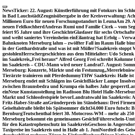
Skip
to
NewsTicker:
22. August: Künstlerführung mit Fotokurs im Schl
content
in Bad Lauchstädt
Zeugnisübergabe in der Kreisverwaltung: Ach
Millionen Euro für neuen Forschungsstandort in Leuna
Am 29. A
neuen Feldkochherd
Andreas Rumi und Familie Cicek – vom Seg
feiert 95 Jahre und ihre Geschichte
Glasfaser für sechs Ortschaft
und weiht saniertes Vereinsheim ein
Eilantrag hat Erfolg – Verwal
Bahnknoten Merseburg lahm – zwölfter Fall im Raum Halle binn
in der Gotthardstraße und was ist mit Müller?
Saalekreis stoppt
gestohlen
Herrschergeschichten aus dem Mittelalter: Udo Schenk
im Saalekreis
„Frei heraus“ Alfred Georg Frei schreibt Kolumne 
im Saalekreis – CDU-Mann wird neuer Landrat
7. August: Somm
Merseburg: Konzerte, Märkte und ein Festumzug
„Mererlebniswe
Tierärzte trainieren mit Pferdedummy
THW Saalekreis: Halle ist
Merseburg endet mit Schlägen ins Gesicht
Bäcker Lampe Insolvenz
zwischen Braunsbedra und Krumpa ein halbes Jahr gesperrt
Lan
ein
Neue Kunstausstellung im Radisson Blu Hotel Halle-Mersebu
Markt und Schlossfestspiele bevor
Landratswahl im Saalekreis: A
Fritz-Haber-Straße an
Gründerpreis im Ständehaus: Drei Firmen 
Geiseltalstraße bleibt bis Spätsommer dicht
34.000 Euro futsch: 
Bernburg
Teutschenthal feiert 30. Motocross-WM – mehr als 250 
Merseburg bekommt ein gemeinsames Gesicht
Führerschein-Umta
für den Katastrophenschutz im Saalekreis
Geschoss in Angersdor
Taxipreise im Saalekreis und in Halle ab 1. Juni
Nordteil des Geise