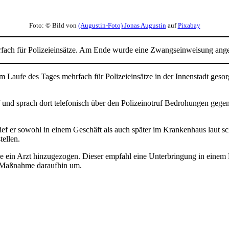
Foto: © Bild von
(Augustin-Foto) Jonas Augustin
auf
Pixabay
rfach für Polizeieinsätze. Am Ende wurde eine Zwangseinweisung ange
Laufe des Tages mehrfach für Polizeieinsätze in der Innenstadt gesorgt. 
f und sprach dort telefonisch über den Polizeinotruf Bedrohungen geg
ef er sowohl in einem Geschäft als auch später im Krankenhaus laut s
tellen.
de ein Arzt hinzugezogen. Dieser empfahl eine Unterbringung in ein
ie Maßnahme daraufhin um.