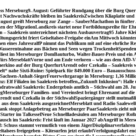
oss Merseburg
9. August: Geführter Rundgang über die Burg Quer
t Nachwuchskräfte bleiben im Saalekreis
Zwischen Kliaplatte und
ugust greift Merseburg zur Zange – SauberMachathon in fünfter 
en der Migration
Landkreis startet neue Fortbildungsreihe für Eh
en – Saalekreis unterzeichnet nächsten Ausbauvertrag
95 Jahre Kle
tungsgericht friert Geiseltalsee-Freigabe ein
Am Mittwoch könnten 
en eines Jahres
ralfP nimmt das Publikum mit auf eine ehrliche R
 Wasserentnahme aus Bächen und Seen wegen Trockenheit
Spenden
 liest im Merseburger Dom
Bauturbo, Walter-Bauer-Preis und ein Au
fürs Merseblatt
Vorne und am Ende verloren – wie aus dem AfD-V
erkino auf der Burg Querfurt
Arendt oder Czekalla – Saalekreis 
lt“ nahe Sixti-Ruine: Spielpark für 849.000 Euro – Bauausschuss
 Sachsen-Anhalt-Sieger
Feuerwehrgarage in Merseburg: 1,36 Mill
: Elf Filialen im Saalekreis betroffen
„Zukunft Inklusion“: Halle 
dratswahl Saalekreis: Endergebnis amtlich – Stichwahl am 28. Ju
rg
Merseburger Familien- und Vereinsfest bringt Ehrenamt auf d
rendt und Czekalla in der Stichwahl
Spaziergänger stellt mutmaß
aus dem Saalekreis ausgezeichnet
Merseblatt und Radio Saalewell
Bank stoppt Anlagebetrug an Merseburger Paar
Saalekreis zieht m
Starter im Talkessel
Neue Schnellladesäulen am Merseburger Roßm
usch im Saalekreis: Frist läuft im Januar 2027 ab
Angriff in Mers
f: Schuss stammt vermutlich von einem Jäger
Disziplinarverfahren
ltalsees freigegeben – Kitesurfen jetzt erlaubt
Verfolgungsfahrt en