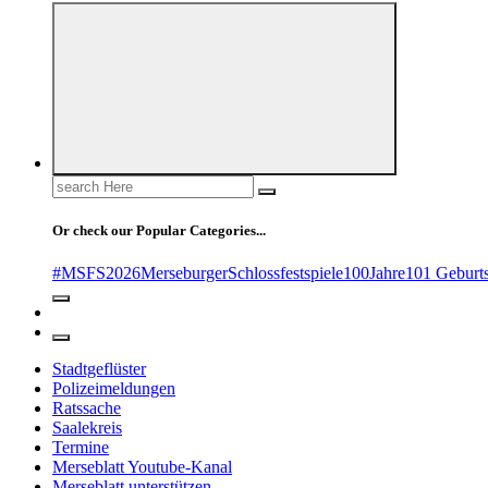
Search
for:
Or check our Popular Categories...
#MSFS2026MerseburgerSchlossfestspiele
100Jahre
101 Geburt
Stadtgeflüster
Polizeimeldungen
Ratssache
Saalekreis
Termine
Merseblatt Youtube-Kanal
Merseblatt unterstützen