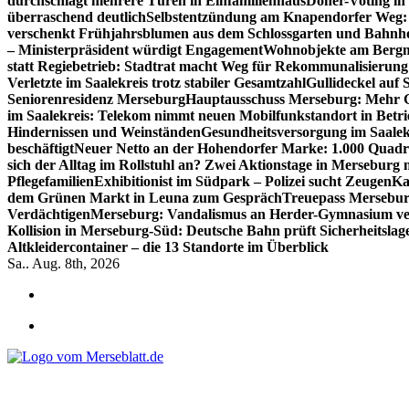
durchschlägt mehrere Türen in Einfamilienhaus
Döner-Voting in
überraschend deutlich
Selbstentzündung am Knapendorfer Weg: 
verschenkt Frühjahrsblumen aus dem Schlossgarten und Bahnh
– Ministerpräsident würdigt Engagement
Wohnobjekte am Bergma
statt Regiebetrieb: Stadtrat macht Weg für Rekommunalisierung 
Verletzte im Saalekreis trotz stabiler Gesamtzahl
Gullideckel auf 
Seniorenresidenz Merseburg
Hauptausschuss Merseburg: Mehr Ge
im Saalekreis: Telekom nimmt neuen Mobilfunkstandort in Betri
Hindernissen und Weinständen
Gesundheitsversorgung im Saalek
beschäftigt
Neuer Netto an der Hohendorfer Marke: 1.000 Quadr
sich der Alltag im Rollstuhl an? Zwei Aktionstage in Merseburg
Pflegefamilien
Exhibitionist im Südpark – Polizei sucht Zeugen
Ka
dem Grünen Markt in Leuna zum Gespräch
Treuepass Mersebur
Verdächtigen
Merseburg: Vandalismus an Herder-Gymnasium ve
Kollision in Merseburg-Süd: Deutsche Bahn prüft Sicherheitslag
Altkleidercontainer – die 13 Standorte im Überblick
Sa.. Aug. 8th, 2026
*** Lokal informiert, Regional inspiriert***