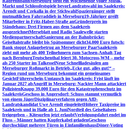
Radrennbahn
Merseburg steht ein Wochenende voller Musik,
Markt und Schlossfestspiele bevor
Landratswahl im Saalekreis:
Arendt und Czekalla in der Stichwahl
Spaziergänger stellt
mutmaßlichen Fahrraddieb in Merseburg
19-Jähriger greift
Mitarbeiter in Fritz-Haber-Straße an
Gründerpreis im
Ständehaus: Drei Firmen aus dem Saalekreis
ausgezeichnet
Merseblatt und Radio Saalewelle starten
Medienpartnerschaft
Sanierung an der Bahnbrücke:
Geiseltalstraße bleibt bis Spätsommer dicht
34.000 Euro futsch:
Bank stoppt Anlagebetrug an Merseburger Paar
Saalekreis
zieht mit mehr als 400 Teilnehmern zum Sachsen-Anhalt-Tag
nach Bernburg
Teutschenthal feiert 30. Motocross-WM – mehr
als 250 Starter im Talkessel
Neue Schnellladesäulen am
Merseburger Roßmarkt in Betrieb
„Ecke gut, alles gut!“ –
Region rund um Merseburg bekommt ein gemeinsames
Gesicht
Führerschein-Umtausch im Saalekreis: Frist läuft im
Januar 2027 ab
Angriff in Merseburg: Nackter Mann attackiert
Polizisten
Knapp 39.000 Euro für den Katastrophenschutz im
Saalekreis
Geschoss in Angersdorf: Schuss stammt vermutlich
von einem Jäger
Disziplinarverfahren gegen AfD-
Landratskandidat Uwe Arendt eingeleitet
Höhere Taxipreise im
Saalekreis und in Halle ab 1. Juni
Nordteil des Geiseltalsees
freigegeben – Kitesurfen jetzt erlaubt
Verfolgungsfahrt endet im
Fluss – Männer hatten Kupferkabel geladen
Geschoss
durchschlägt mehrere Türen in Einfamilienhaus
Döner-Voting