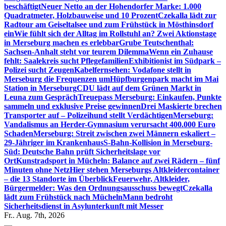
beschäftigt
Neuer Netto an der Hohendorfer Marke: 1.000
Quadratmeter, Holzbauweise und 10 Prozent
Czekalla lädt zur
Radtour am Geiseltalsee und zum Frühstück in Mösthinsdorf
ein
Wie fühlt sich der Alltag im Rollstuhl an? Zwei Aktionstage
in Merseburg machen es erlebbar
Grube Teutschenthal:
Sachsen-Anhalt steht vor teurem Dilemma
Wenn ein Zuhause
fehlt: Saalekreis sucht Pflegefamilien
Exhibitionist im Südpark –
Polizei sucht Zeugen
Kabelfernsehen: Vodafone stellt in
Merseburg die Frequenzen um
Hüpfburgenpark macht im Mai
Station in Merseburg
CDU lädt auf dem Grünen Markt in
Leuna zum Gespräch
Treuepass Merseburg: Einkaufen, Punkte
sammeln und exklusive Preise gewinnen
Drei Maskierte brechen
Transporter auf – Polizeihund stellt Verdächtigen
Merseburg:
Vandalismus an Herder-Gymnasium verursacht 400.000 Euro
Schaden
Merseburg: Streit zwischen zwei Männern eskaliert –
29-Jähriger im Krankenhaus
S-Bahn-Kollision in Merseburg-
Süd: Deutsche Bahn prüft Sicherheitslage vor
Ort
Kunstradsport in Mücheln: Balance auf zwei Rädern – fünf
Minuten ohne Netz
Hier stehen Merseburgs Altkleidercontainer
– die 13 Standorte im Überblick
Feuerwehr, Altkleider,
Bürgermelder: Was den Ordnungsausschuss bewegt
Czekalla
lädt zum Frühstück nach Mücheln
Mann bedroht
Sicherheitsdienst in Asylunterkunft mit Messer
Fr.. Aug. 7th, 2026