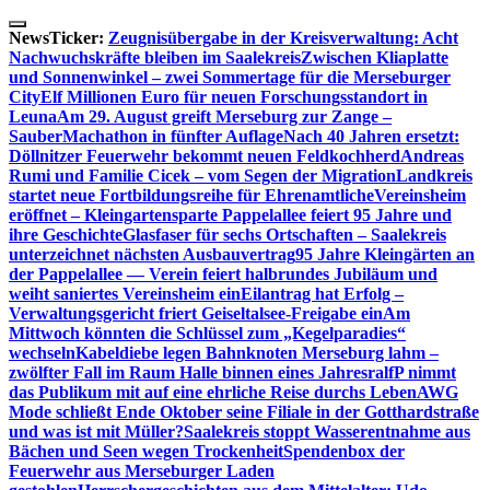
Skip
to
NewsTicker:
Zeugnisübergabe in der Kreisverwaltung: Acht
content
Nachwuchskräfte bleiben im Saalekreis
Zwischen Kliaplatte
und Sonnenwinkel – zwei Sommertage für die Merseburger
City
Elf Millionen Euro für neuen Forschungsstandort in
Leuna
Am 29. August greift Merseburg zur Zange –
SauberMachathon in fünfter Auflage
Nach 40 Jahren ersetzt:
Döllnitzer Feuerwehr bekommt neuen Feldkochherd
Andreas
Rumi und Familie Cicek – vom Segen der Migration
Landkreis
startet neue Fortbildungsreihe für Ehrenamtliche
Vereinsheim
eröffnet – Kleingartensparte Pappelallee feiert 95 Jahre und
ihre Geschichte
Glasfaser für sechs Ortschaften – Saalekreis
unterzeichnet nächsten Ausbauvertrag
95 Jahre Kleingärten an
der Pappelallee — Verein feiert halbrundes Jubiläum und
weiht saniertes Vereinsheim ein
Eilantrag hat Erfolg –
Verwaltungsgericht friert Geiseltalsee-Freigabe ein
Am
Mittwoch könnten die Schlüssel zum „Kegelparadies“
wechseln
Kabeldiebe legen Bahnknoten Merseburg lahm –
zwölfter Fall im Raum Halle binnen eines Jahres
ralfP nimmt
das Publikum mit auf eine ehrliche Reise durchs Leben
AWG
Mode schließt Ende Oktober seine Filiale in der Gotthardstraße
und was ist mit Müller?
Saalekreis stoppt Wasserentnahme aus
Bächen und Seen wegen Trockenheit
Spendenbox der
Feuerwehr aus Merseburger Laden