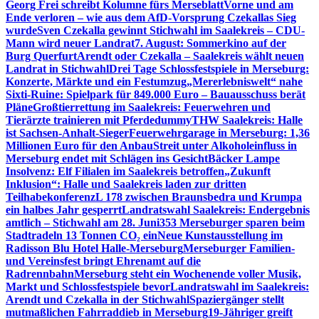
Georg Frei schreibt Kolumne fürs Merseblatt
Vorne und am
Ende verloren – wie aus dem AfD-Vorsprung Czekallas Sieg
wurde
Sven Czekalla gewinnt Stichwahl im Saalekreis – CDU-
Mann wird neuer Landrat
7. August: Sommerkino auf der
Burg Querfurt
Arendt oder Czekalla – Saalekreis wählt neuen
Landrat in Stichwahl
Drei Tage Schlossfestspiele in Merseburg:
Konzerte, Märkte und ein Festumzug
„Mererlebniswelt“ nahe
Sixti-Ruine: Spielpark für 849.000 Euro – Bauausschuss berät
Pläne
Großtierrettung im Saalekreis: Feuerwehren und
Tierärzte trainieren mit Pferdedummy
THW Saalekreis: Halle
ist Sachsen-Anhalt-Sieger
Feuerwehrgarage in Merseburg: 1,36
Millionen Euro für den Anbau
Streit unter Alkoholeinfluss in
Merseburg endet mit Schlägen ins Gesicht
Bäcker Lampe
Insolvenz: Elf Filialen im Saalekreis betroffen
„Zukunft
Inklusion“: Halle und Saalekreis laden zur dritten
Teilhabekonferenz
L 178 zwischen Braunsbedra und Krumpa
ein halbes Jahr gesperrt
Landratswahl Saalekreis: Endergebnis
amtlich – Stichwahl am 28. Juni
353 Merseburger sparen beim
Stadtradeln 13 Tonnen CO₂ ein
Neue Kunstausstellung im
Radisson Blu Hotel Halle-Merseburg
Merseburger Familien-
und Vereinsfest bringt Ehrenamt auf die
Radrennbahn
Merseburg steht ein Wochenende voller Musik,
Markt und Schlossfestspiele bevor
Landratswahl im Saalekreis:
Arendt und Czekalla in der Stichwahl
Spaziergänger stellt
mutmaßlichen Fahrraddieb in Merseburg
19-Jähriger greift