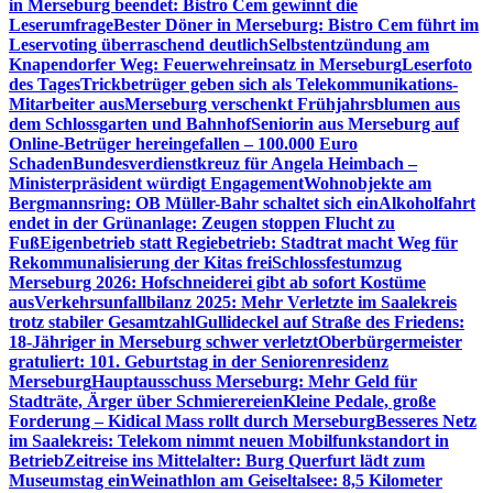
in Merseburg beendet: Bistro Cem gewinnt die
Leserumfrage
Bester Döner in Merseburg: Bistro Cem führt im
Leservoting überraschend deutlich
Selbstentzündung am
Knapendorfer Weg: Feuerwehreinsatz in Merseburg
Leserfoto
des Tages
Trickbetrüger geben sich als Telekommunikations-
Mitarbeiter aus
Merseburg verschenkt Frühjahrsblumen aus
dem Schlossgarten und Bahnhof
Seniorin aus Merseburg auf
Online-Betrüger hereingefallen – 100.000 Euro
Schaden
Bundesverdienstkreuz für Angela Heimbach –
Ministerpräsident würdigt Engagement
Wohnobjekte am
Bergmannsring: OB Müller-Bahr schaltet sich ein
Alkoholfahrt
endet in der Grünanlage: Zeugen stoppen Flucht zu
Fuß
Eigenbetrieb statt Regiebetrieb: Stadtrat macht Weg für
Rekommunalisierung der Kitas frei
Schlossfestumzug
Merseburg 2026: Hofschneiderei gibt ab sofort Kostüme
aus
Verkehrsunfallbilanz 2025: Mehr Verletzte im Saalekreis
trotz stabiler Gesamtzahl
Gullideckel auf Straße des Friedens:
18-Jähriger in Merseburg schwer verletzt
Oberbürgermeister
gratuliert: 101. Geburtstag in der Seniorenresidenz
Merseburg
Hauptausschuss Merseburg: Mehr Geld für
Stadträte, Ärger über Schmierereien
Kleine Pedale, große
Forderung – Kidical Mass rollt durch Merseburg
Besseres Netz
im Saalekreis: Telekom nimmt neuen Mobilfunkstandort in
Betrieb
Zeitreise ins Mittelalter: Burg Querfurt lädt zum
Museumstag ein
Weinathlon am Geiseltalsee: 8,5 Kilometer