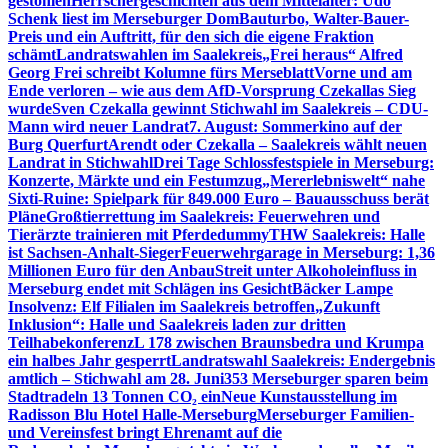
gestohlen
Herrschergeschichten aus dem Mittelalter: Udo
Schenk liest im Merseburger Dom
Bauturbo, Walter-Bauer-
Preis und ein Auftritt, für den sich die eigene Fraktion
schämt
Landratswahlen im Saalekreis
„Frei heraus“ Alfred
Georg Frei schreibt Kolumne fürs Merseblatt
Vorne und am
Ende verloren – wie aus dem AfD-Vorsprung Czekallas Sieg
wurde
Sven Czekalla gewinnt Stichwahl im Saalekreis – CDU-
Mann wird neuer Landrat
7. August: Sommerkino auf der
Burg Querfurt
Arendt oder Czekalla – Saalekreis wählt neuen
Landrat in Stichwahl
Drei Tage Schlossfestspiele in Merseburg:
Konzerte, Märkte und ein Festumzug
„Mererlebniswelt“ nahe
Sixti-Ruine: Spielpark für 849.000 Euro – Bauausschuss berät
Pläne
Großtierrettung im Saalekreis: Feuerwehren und
Tierärzte trainieren mit Pferdedummy
THW Saalekreis: Halle
ist Sachsen-Anhalt-Sieger
Feuerwehrgarage in Merseburg: 1,36
Millionen Euro für den Anbau
Streit unter Alkoholeinfluss in
Merseburg endet mit Schlägen ins Gesicht
Bäcker Lampe
Insolvenz: Elf Filialen im Saalekreis betroffen
„Zukunft
Inklusion“: Halle und Saalekreis laden zur dritten
Teilhabekonferenz
L 178 zwischen Braunsbedra und Krumpa
ein halbes Jahr gesperrt
Landratswahl Saalekreis: Endergebnis
amtlich – Stichwahl am 28. Juni
353 Merseburger sparen beim
Stadtradeln 13 Tonnen CO₂ ein
Neue Kunstausstellung im
Radisson Blu Hotel Halle-Merseburg
Merseburger Familien-
und Vereinsfest bringt Ehrenamt auf die