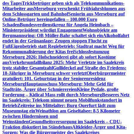
des Tages
Trickbetrüger geben sich als Telekommunikations-
Mitarbeiter aus
Merseburg verschenkt Frühjahrsblumen aus
dem Schlossgarten und Bahnhof
Seniorin aus Merseburg auf
Online-Betrüger hereingefallen – 100.000 Euro
Schaden
Bundesverdienstkreuz für Angela Heimbach –
Ministerpräsident würdigt Engagement
Wohnobjekte am
Bergmannsring: OB Müller-Bahr schaltet sich ein
Alkoholfahrt
endet in der Grünanlage: Zeugen stoppen Flucht zu
Fuß
Eigenbetrieb statt Regiebetrieb: Stadtrat macht Weg für
Rekommunalisierung der Kitas frei
Schlossfestumzug
Merseburg 2026: Hofschneiderei gibt ab sofort Kostüme
aus
Verkehrsunfallbilanz 2025: Mehr Verletzte im Saalekreis
trotz stabiler Gesamtzahl
Gullideckel auf Straße des Friedens:
18-Jähriger in Merseburg schwer verletzt
Oberbürgermeister
gratuliert: 101. Geburtstag in der Seniorenresidenz
Merseburg
Hauptausschuss Merseburg: Mehr Geld für
Stadträte, Ärger über Schmierereien
Kleine Pedale, große
Forderung – Kidical Mass rollt durch Merseburg
Besseres Netz
im Saalekreis: Telekom nimmt neuen Mobilfunkstandort in
Betrieb
Zeitreise ins Mittelalter: Burg Querfurt lädt zum
Museumstag ein
Weinathlon am Geiseltalsee: 8,5 Kilometer
zwischen Hindernissen und
Weinständen
Gesundheitsversorgung im Saalekreis – CDU-
Fraktion diskutiert im Ständehaus
Altkleider-Ärger und Kita-
Sorgen: Was die Bürgermeister des Saalekreises