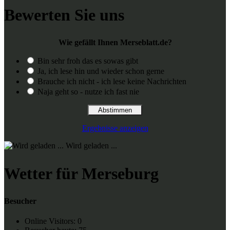
Bewerten Sie uns
Wie gefällt Ihnen Merseblatt.de?
Bin sehr froh das es sowas gibt
Ja, ich lese hin und wieder schon gerne
Brauche ich nicht - ich lese keine Nachrichten
Naja geht so - nutze ich fast nie
Ergebnisse anzeigen
Wird geladen ...
Wetter für Merseburg
Besucher
Online Visitors:
0