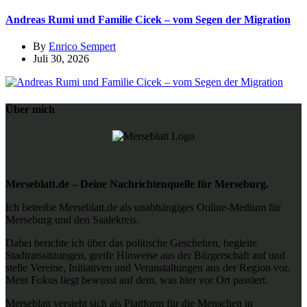
Andreas Rumi und Familie Cicek – vom Segen der Migration
By
Enrico Sempert
Juli 30, 2026
Über mich
Merseblatt.de – Deine Nachrichtenquelle für Merseburg.
Ich betreibe Merseblatt.de als unabhängiges Online-Medium für
Merseburg und den Saalekreis.
Dabei berichte ich über das politische Geschehen, begleite
Stadtratssitzungen, greife Hinweise aus der Bürgerschaft auf und
stelle Vereine, Initiativen und Veranstaltungen aus der Region vor.
Mein Fokus liegt bewusst auf dem, was hier vor Ort passiert.
Merseblatt versteht sich als Plattform für die Menschen in