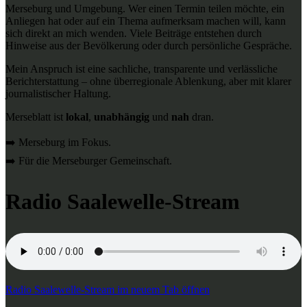
Merseburg und Umgebung. Wer einen Termin teilen möchte, ein
Anliegen hat oder auf ein Thema aufmerksam machen will, kann
sich direkt an mich wenden. Viele Beiträge entstehen durch
Hinweise aus der Bevölkerung oder durch persönliche Gespräche.
Mein Anspruch ist eine sachliche, transparente und verlässliche
Berichterstattung – ohne überregionale Ablenkung, aber mit klarer
journalistischer Haltung.
Merseblatt ist
lokal
,
unabhängig
und
nah
dran.
➡️ Merseburg im Fokus.
➡️ Für die Merseburger Gemeinschaft.
Radio Saalewelle-Stream
Radio Saalewelle-Stream im neuem Tab öffnen