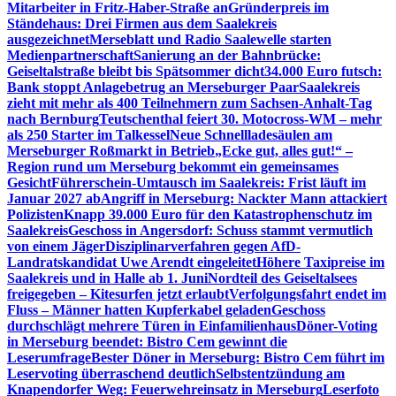
Mitarbeiter in Fritz-Haber-Straße an
Gründerpreis im
Ständehaus: Drei Firmen aus dem Saalekreis
ausgezeichnet
Merseblatt und Radio Saalewelle starten
Medienpartnerschaft
Sanierung an der Bahnbrücke:
Geiseltalstraße bleibt bis Spätsommer dicht
34.000 Euro futsch:
Bank stoppt Anlagebetrug an Merseburger Paar
Saalekreis
zieht mit mehr als 400 Teilnehmern zum Sachsen-Anhalt-Tag
nach Bernburg
Teutschenthal feiert 30. Motocross-WM – mehr
als 250 Starter im Talkessel
Neue Schnellladesäulen am
Merseburger Roßmarkt in Betrieb
„Ecke gut, alles gut!“ –
Region rund um Merseburg bekommt ein gemeinsames
Gesicht
Führerschein-Umtausch im Saalekreis: Frist läuft im
Januar 2027 ab
Angriff in Merseburg: Nackter Mann attackiert
Polizisten
Knapp 39.000 Euro für den Katastrophenschutz im
Saalekreis
Geschoss in Angersdorf: Schuss stammt vermutlich
von einem Jäger
Disziplinarverfahren gegen AfD-
Landratskandidat Uwe Arendt eingeleitet
Höhere Taxipreise im
Saalekreis und in Halle ab 1. Juni
Nordteil des Geiseltalsees
freigegeben – Kitesurfen jetzt erlaubt
Verfolgungsfahrt endet im
Fluss – Männer hatten Kupferkabel geladen
Geschoss
durchschlägt mehrere Türen in Einfamilienhaus
Döner-Voting
in Merseburg beendet: Bistro Cem gewinnt die
Leserumfrage
Bester Döner in Merseburg: Bistro Cem führt im
Leservoting überraschend deutlich
Selbstentzündung am
Knapendorfer Weg: Feuerwehreinsatz in Merseburg
Leserfoto