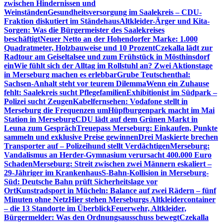
zwischen Hindernissen und
Weinständen
Gesundheitsversorgung im Saalekreis – CDU-
Fraktion diskutiert im Ständehaus
Altkleider-Ärger und Kita-
Sorgen: Was die Bürgermeister des Saalekreises
beschäftigt
Neuer Netto an der Hohendorfer Marke: 1.000
Quadratmeter, Holzbauweise und 10 Prozent
Czekalla lädt zur
Radtour am Geiseltalsee und zum Frühstück in Mösthinsdorf
ein
Wie fühlt sich der Alltag im Rollstuhl an? Zwei Aktionstage
in Merseburg machen es erlebbar
Grube Teutschenthal:
Sachsen-Anhalt steht vor teurem Dilemma
Wenn ein Zuhause
fehlt: Saalekreis sucht Pflegefamilien
Exhibitionist im Südpark –
Polizei sucht Zeugen
Kabelfernsehen: Vodafone stellt in
Merseburg die Frequenzen um
Hüpfburgenpark macht im Mai
Station in Merseburg
CDU lädt auf dem Grünen Markt in
Leuna zum Gespräch
Treuepass Merseburg: Einkaufen, Punkte
sammeln und exklusive Preise gewinnen
Drei Maskierte brechen
Transporter auf – Polizeihund stellt Verdächtigen
Merseburg:
Vandalismus an Herder-Gymnasium verursacht 400.000 Euro
Schaden
Merseburg: Streit zwischen zwei Männern eskaliert –
29-Jähriger im Krankenhaus
S-Bahn-Kollision in Merseburg-
Süd: Deutsche Bahn prüft Sicherheitslage vor
Ort
Kunstradsport in Mücheln: Balance auf zwei Rädern – fünf
Minuten ohne Netz
Hier stehen Merseburgs Altkleidercontainer
– die 13 Standorte im Überblick
Feuerwehr, Altkleider,
Bürgermelder: Was den Ordnungsausschuss bewegt
Czekalla