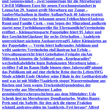
und Sonnenwinkel – zwei Sommertage für die Merseburger
City
Elf Millionen Euro für neuen Forschungsstandort in
Leuna
Am 29. August greift Merseburg zur Zange –
SauberMachathon in fünfter Auflage
Nach 40 Jahren ersetzt:
Döllnitzer Feuerwehr bekommt neuen Feldkochherd
Andreas
Rumi und Familie Cicek – vom Segen der Migration
Landkreis
startet neue Fortbildungsreihe für Ehrenamtliche
Vereinsheim
eröffnet – Kleingartensparte Pappelallee feiert 95 Jahre und
ihre Geschichte
Glasfaser für sechs Ortschaften – Saalekreis
unterzeichnet nächsten Ausbauvertrag
95 Jahre Kleingärten an
der Pappelallee — Verein feiert halbrundes Jubiläum und
weiht saniertes Vereinsheim ein
Eilantrag hat Erfolg –
Verwaltungsgericht friert Geiseltalsee-Freigabe ein
Am
Mittwoch könnten die Schlüssel zum „Kegelparadies“
wechseln
Kabeldiebe legen Bahnknoten Merseburg lahm –
zwölfter Fall im Raum Halle binnen eines Jahres
ralfP nimmt
das Publikum mit auf eine ehrliche Reise durchs Leben
AWG
Mode schließt Ende Oktober seine Filiale in der Gotthardstraße
und was ist mit Müller?
Saalekreis stoppt Wasserentnahme aus
Bächen und Seen wegen Trockenheit
Spendenbox der
Feuerwehr aus Merseburger Laden
gestohlen
Herrschergeschichten aus dem Mittelalter: Udo
Schenk liest im Merseburger Dom
Bauturbo, Walter-Bauer-
Preis und ein Auftritt, für den sich die eigene Fraktion
schämt
Landratswahlen im Saalekreis
„Frei heraus“ Alfred