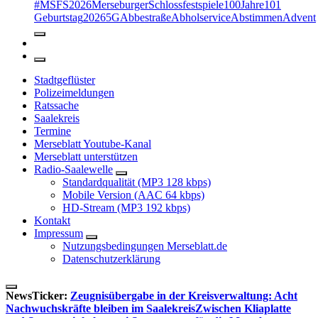
#MSFS2026MerseburgerSchlossfestspiele
100Jahre
101
Geburtstag
2026
5G
Abbestraße
Abholservice
Abstimmen
Advent
Stadtgeflüster
Polizeimeldungen
Ratssache
Saalekreis
Termine
Merseblatt Youtube-Kanal
Merseblatt unterstützen
Radio-Saalewelle
Standardqualität (MP3 128 kbps)
Mobile Version (AAC 64 kbps)
HD-Stream (MP3 192 kbps)
Kontakt
Impressum
Nutzungsbedingungen Merseblatt.de
Datenschutzerklärung
NewsTicker:
Zeugnisübergabe in der Kreisverwaltung: Acht
Nachwuchskräfte bleiben im Saalekreis
Zwischen Kliaplatte