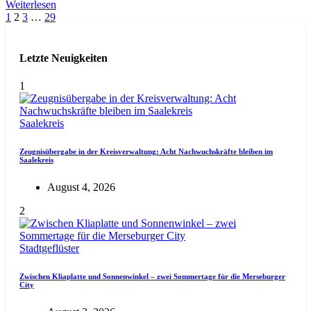
Weiterlesen
Seitennummerierung
1
2
3
…
29
der
Letzte Neuigkeiten
Beiträge
1
Saalekreis
Zeugnisübergabe in der Kreisverwaltung: Acht Nachwuchskräfte bleiben im
Saalekreis
August 4, 2026
2
Stadtgeflüster
Zwischen Kliaplatte und Sonnenwinkel – zwei Sommertage für die Merseburger
City