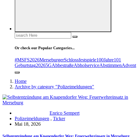
Search
for:
Or check our Popular Categories...
#MSFS2026MerseburgerSchlossfestspiele
100Jahre
101
Geburtstag
2026
5G
Abbestraße
Abholservice
Abstimmen
Advent
Home
Archive by category "Polizeimeldungen"
Enrico Sempert
Polizeimeldungen
,
Ticker
Mai 18, 2026
Selbstentzündung am Knapendorfer Weg: Feuerwehreinsatz in Merseburg