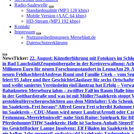
Radio-Saalewelle
Standardqualität (MP3 128 kbps)
Mobile Version (AAC 64 kbps)
HD-Stream (MP3 192 kbps)
Kontakt
Impressum
Nutzungsbedingungen Merseblatt.de
Datenschutzerklärung
NewsTicker:
22. August: Künstlerführung mit Fotokurs im Schl
in Bad Lauchstädt
Zeugnisübergabe in der Kreisverwaltung: Ach
Millionen Euro für neuen Forschungsstandort in Leuna
Am 29. A
neuen Feldkochherd
Andreas Rumi und Familie Cicek – vom Seg
feiert 95 Jahre und ihre Geschichte
Glasfaser für sechs Ortschaft
und weiht saniertes Vereinsheim ein
Eilantrag hat Erfolg – Verwal
Bahnknoten Merseburg lahm – zwölfter Fall im Raum Halle binn
in der Gotthardstraße und was ist mit Müller?
Saalekreis stoppt
gestohlen
Herrschergeschichten aus dem Mittelalter: Udo Schenk
im Saalekreis
„Frei heraus“ Alfred Georg Frei schreibt Kolumne 
im Saalekreis – CDU-Mann wird neuer Landrat
Arendt oder Cze
Festumzug
„Mererlebniswelt“ nahe Sixti-Ruine: Spielpark für 8
Pferdedummy
THW Saalekreis: Halle ist Sachsen-Anhalt-Sieger
F
ins Gesicht
Bäcker Lampe Insolvenz: Elf Filialen im Saalekreis be
ein halbes Jahr gesperrt
Landratswahl Saalekreis: Endergebnis a