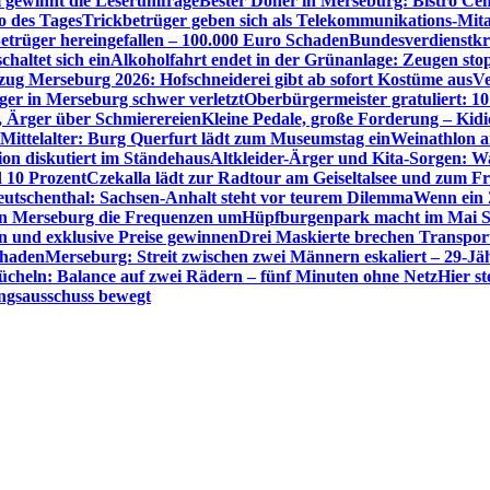
 gewinnt die Leserumfrage
Bester Döner in Merseburg: Bistro Cem
o des Tages
Trickbetrüger geben sich als Telekommunikations-Mita
etrüger hereingefallen – 100.000 Euro Schaden
Bundesverdienstkr
altet sich ein
Alkoholfahrt endet in der Grünanlage: Zeugen sto
zug Merseburg 2026: Hofschneiderei gibt ab sofort Kostüme aus
Ve
iger in Merseburg schwer verletzt
Oberbürgermeister gratuliert: 10
, Ärger über Schmierereien
Kleine Pedale, große Forderung – Kidi
s Mittelalter: Burg Querfurt lädt zum Museumstag ein
Weinathlon a
on diskutiert im Ständehaus
Altkleider-Ärger und Kita-Sorgen: Wa
 10 Prozent
Czekalla lädt zur Radtour am Geiseltalsee und zum Fr
utschenthal: Sachsen-Anhalt steht vor teurem Dilemma
Wenn ein Z
 in Merseburg die Frequenzen um
Hüpfburgenpark macht im Mai St
 und exklusive Preise gewinnen
Drei Maskierte brechen Transporte
chaden
Merseburg: Streit zwischen zwei Männern eskaliert – 29-J
ücheln: Balance auf zwei Rädern – fünf Minuten ohne Netz
Hier s
ngsausschuss bewegt