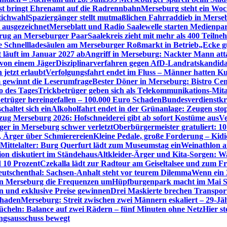
st bringt Ehrenamt auf die Radrennbahn
Merseburg steht ein Woc
tichwahl
Spaziergänger stellt mutmaßlichen Fahrraddieb in Merse
 ausgezeichnet
Merseblatt und Radio Saalewelle starten Medienpar
trug an Merseburger Paar
Saalekreis zieht mit mehr als 400 Tei
 Schnellladesäulen am Merseburger Roßmarkt in Betrieb
„Ecke g
 läuft im Januar 2027 ab
Angriff in Merseburg: Nackter Mann attac
 von einem Jäger
Disziplinarverfahren gegen AfD-Landratskandidat
 jetzt erlaubt
Verfolgungsfahrt endet im Fluss – Männer hatten K
 gewinnt die Leserumfrage
Bester Döner in Merseburg: Bistro Cem
o des Tages
Trickbetrüger geben sich als Telekommunikations-Mita
etrüger hereingefallen – 100.000 Euro Schaden
Bundesverdienstkr
altet sich ein
Alkoholfahrt endet in der Grünanlage: Zeugen sto
zug Merseburg 2026: Hofschneiderei gibt ab sofort Kostüme aus
Ve
iger in Merseburg schwer verletzt
Oberbürgermeister gratuliert: 10
, Ärger über Schmierereien
Kleine Pedale, große Forderung – Kidi
s Mittelalter: Burg Querfurt lädt zum Museumstag ein
Weinathlon a
on diskutiert im Ständehaus
Altkleider-Ärger und Kita-Sorgen: Wa
 10 Prozent
Czekalla lädt zur Radtour am Geiseltalsee und zum Fr
utschenthal: Sachsen-Anhalt steht vor teurem Dilemma
Wenn ein Z
 in Merseburg die Frequenzen um
Hüpfburgenpark macht im Mai St
 und exklusive Preise gewinnen
Drei Maskierte brechen Transporte
chaden
Merseburg: Streit zwischen zwei Männern eskaliert – 29-J
ücheln: Balance auf zwei Rädern – fünf Minuten ohne Netz
Hier s
ngsausschuss bewegt