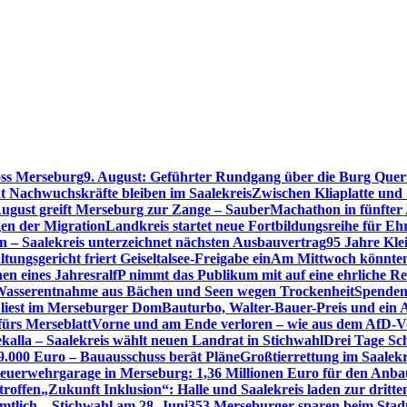
oss Merseburg
9. August: Geführter Rundgang über die Burg Quer
t Nachwuchskräfte bleiben im Saalekreis
Zwischen Kliaplatte und
ugust greift Merseburg zur Zange – SauberMachathon in fünfter 
en der Migration
Landkreis startet neue Fortbildungsreihe für Eh
en – Saalekreis unterzeichnet nächsten Ausbauvertrag
95 Jahre Kle
tungsgericht friert Geiseltalsee-Freigabe ein
Am Mittwoch könnten 
en eines Jahres
ralfP nimmt das Publikum mit auf eine ehrliche R
 Wasserentnahme aus Bächen und Seen wegen Trockenheit
Spenden
 liest im Merseburger Dom
Bauturbo, Walter-Bauer-Preis und ein Au
fürs Merseblatt
Vorne und am Ende verloren – wie aus dem AfD-V
kalla – Saalekreis wählt neuen Landrat in Stichwahl
Drei Tage Sch
49.000 Euro – Bauausschuss berät Pläne
Großtierrettung im Saalekr
euerwehrgarage in Merseburg: 1,36 Millionen Euro für den Anba
troffen
„Zukunft Inklusion“: Halle und Saalekreis laden zur dritt
mtlich – Stichwahl am 28. Juni
353 Merseburger sparen beim Stad