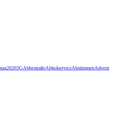
stag
2026
5G
Abbestraße
Abholservice
Abstimmen
Advent