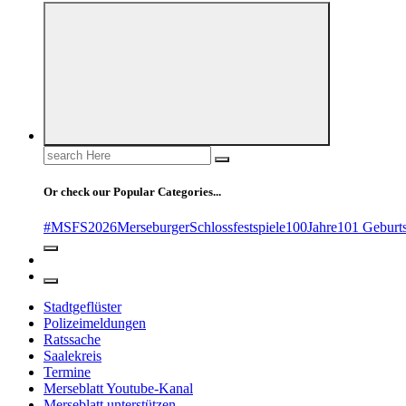
Search
for:
Or check our Popular Categories...
#MSFS2026MerseburgerSchlossfestspiele
100Jahre
101 Geburt
Stadtgeflüster
Polizeimeldungen
Ratssache
Saalekreis
Termine
Merseblatt Youtube-Kanal
Merseblatt unterstützen