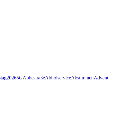
stag
2026
5G
Abbestraße
Abholservice
Abstimmen
Advent