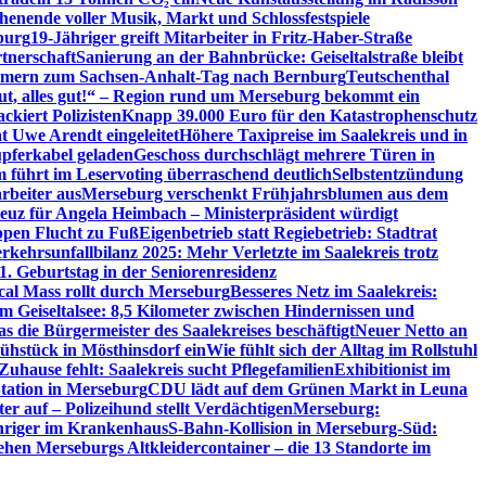
henende voller Musik, Markt und Schlossfestspiele
burg
19-Jähriger greift Mitarbeiter in Fritz-Haber-Straße
tnerschaft
Sanierung an der Bahnbrücke: Geiseltalstraße bleibt
lnehmern zum Sachsen-Anhalt-Tag nach Bernburg
Teutschenthal
ut, alles gut!“ – Region rund um Merseburg bekommt ein
kiert Polizisten
Knapp 39.000 Euro für den Katastrophenschutz
 Uwe Arendt eingeleitet
Höhere Taxipreise im Saalekreis und in
upferkabel geladen
Geschoss durchschlägt mehrere Türen in
 führt im Leservoting überraschend deutlich
Selbstentzündung
rbeiter aus
Merseburg verschenkt Frühjahrsblumen aus dem
euz für Angela Heimbach – Ministerpräsident würdigt
ppen Flucht zu Fuß
Eigenbetrieb statt Regiebetrieb: Stadtrat
rkehrsunfallbilanz 2025: Mehr Verletzte im Saalekreis trotz
1. Geburtstag in der Seniorenresidenz
cal Mass rollt durch Merseburg
Besseres Netz im Saalekreis:
m Geiseltalsee: 8,5 Kilometer zwischen Hindernissen und
s die Bürgermeister des Saalekreises beschäftigt
Neuer Netto an
ühstück in Mösthinsdorf ein
Wie fühlt sich der Alltag im Rollstuhl
uhause fehlt: Saalekreis sucht Pflegefamilien
Exhibitionist im
ation in Merseburg
CDU lädt auf dem Grünen Markt in Leuna
r auf – Polizeihund stellt Verdächtigen
Merseburg:
ähriger im Krankenhaus
S-Bahn-Kollision in Merseburg-Süd:
tehen Merseburgs Altkleidercontainer – die 13 Standorte im