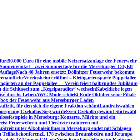
furt
50.000 Euro für eine mobile Netzersatzanlage der Feuerwehr
 Sonnenwinkel – zwei Sommertage für die Merseburger City
Elf
Auflage
Nach 40 Jahren ersetzt: Döllnitzer Feuerwehr bekommt
renamtliche
Vereinsheim eröffnet – Kleingartensparte Pappelallee
ingärten an der Pappelallee — Verein feiert halbrundes Jubiläum
die Schlüssel zum „Kegelparadies“ wechseln
Kabeldiebe legen
eise durchs Leben
AWG Mode schließt Ende Oktober seine Filiale
box der Feuerwehr aus Merseburger Laden
ftritt, für den sich die eigene Fraktion schämt
Landratswahlen
orsprung Czekallas Sieg wurde
Sven Czekalla gewinnt Stichwahl
lossfestspiele in Merseburg: Konzerte, Märkte und ein
eis: Feuerwehren und Tierärzte trainieren mit
u
Streit unter Alkoholeinfluss in Merseburg endet mit Schlägen
en Teilhabekonferenz
L 178 zwischen Braunsbedra und Krumpa
tradeln 13 Tonnen CO₂ ein
Neue Kunstausstellung im Radisson