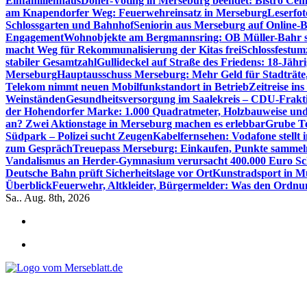
Einfamilienhaus
Döner-Voting in Merseburg beendet: Bistro Cem
am Knapendorfer Weg: Feuerwehreinsatz in Merseburg
Leserfot
Schlossgarten und Bahnhof
Seniorin aus Merseburg auf Online-B
Engagement
Wohnobjekte am Bergmannsring: OB Müller-Bahr sch
macht Weg für Rekommunalisierung der Kitas frei
Schlossfestum
stabiler Gesamtzahl
Gullideckel auf Straße des Friedens: 18-Jähr
Merseburg
Hauptausschuss Merseburg: Mehr Geld für Stadträte
Telekom nimmt neuen Mobilfunkstandort in Betrieb
Zeitreise in
Weinständen
Gesundheitsversorgung im Saalekreis – CDU-Frakti
der Hohendorfer Marke: 1.000 Quadratmeter, Holzbauweise und
an? Zwei Aktionstage in Merseburg machen es erlebbar
Grube Te
Südpark – Polizei sucht Zeugen
Kabelfernsehen: Vodafone stellt
zum Gespräch
Treuepass Merseburg: Einkaufen, Punkte sammeln
Vandalismus an Herder-Gymnasium verursacht 400.000 Euro S
Deutsche Bahn prüft Sicherheitslage vor Ort
Kunstradsport in M
Überblick
Feuerwehr, Altkleider, Bürgermelder: Was den Ordnu
Sa.. Aug. 8th, 2026
*** Lokal informiert, Regional inspiriert***