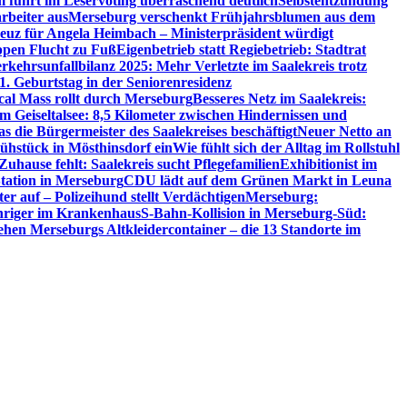
 führt im Leservoting überraschend deutlich
Selbstentzündung
rbeiter aus
Merseburg verschenkt Frühjahrsblumen aus dem
euz für Angela Heimbach – Ministerpräsident würdigt
ppen Flucht zu Fuß
Eigenbetrieb statt Regiebetrieb: Stadtrat
rkehrsunfallbilanz 2025: Mehr Verletzte im Saalekreis trotz
1. Geburtstag in der Seniorenresidenz
cal Mass rollt durch Merseburg
Besseres Netz im Saalekreis:
m Geiseltalsee: 8,5 Kilometer zwischen Hindernissen und
s die Bürgermeister des Saalekreises beschäftigt
Neuer Netto an
ühstück in Mösthinsdorf ein
Wie fühlt sich der Alltag im Rollstuhl
uhause fehlt: Saalekreis sucht Pflegefamilien
Exhibitionist im
ation in Merseburg
CDU lädt auf dem Grünen Markt in Leuna
r auf – Polizeihund stellt Verdächtigen
Merseburg:
ähriger im Krankenhaus
S-Bahn-Kollision in Merseburg-Süd:
tehen Merseburgs Altkleidercontainer – die 13 Standorte im