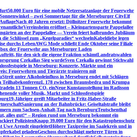
furt
50.000 Euro für eine mobile Netzersatzanlage der Feuerwehr
 Sonnenwinkel – zwei Sommertage für die Merseburger City
Elf
Auflage
Nach 40 Jahren ersetzt: Döllnitzer Feuerwehr bekommt
renamtliche
Vereinsheim eröffnet – Kleingartensparte Pappelallee
ingärten an der Pappelallee — Verein feiert halbrundes Jubiläum
die Schlüssel zum „Kegelparadies“ wechseln
Kabeldiebe legen
eise durchs Leben
AWG Mode schließt Ende Oktober seine Filiale
box der Feuerwehr aus Merseburger Laden
ftritt, für den sich die eigene Fraktion schämt
Landratswahlen
orsprung Czekallas Sieg wurde
Sven Czekalla gewinnt Stichwahl
lossfestspiele in Merseburg: Konzerte, Märkte und ein
eis: Feuerwehren und Tierärzte trainieren mit
u
Streit unter Alkoholeinfluss in Merseburg endet mit Schlägen
en Teilhabekonferenz
L 178 zwischen Braunsbedra und Krumpa
tradeln 13 Tonnen CO₂ ein
Neue Kunstausstellung im Radisson
henende voller Musik, Markt und Schlossfestspiele
burg
19-Jähriger greift Mitarbeiter in Fritz-Haber-Straße
tnerschaft
Sanierung an der Bahnbrücke: Geiseltalstraße bleibt
lnehmern zum Sachsen-Anhalt-Tag nach Bernburg
Teutschenthal
ut, alles gut!“ – Region rund um Merseburg bekommt ein
kiert Polizisten
Knapp 39.000 Euro für den Katastrophenschutz
 Uwe Arendt eingeleitet
Höhere Taxipreise im Saalekreis und in
upferkabel geladen
Geschoss durchschlägt mehrere Türen in