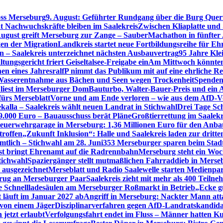
oss Merseburg
9. August: Geführter Rundgang über die Burg Quer
t Nachwuchskräfte bleiben im Saalekreis
Zwischen Kliaplatte und
ugust greift Merseburg zur Zange – SauberMachathon in fünfter 
en der Migration
Landkreis startet neue Fortbildungsreihe für Eh
en – Saalekreis unterzeichnet nächsten Ausbauvertrag
95 Jahre Kle
tungsgericht friert Geiseltalsee-Freigabe ein
Am Mittwoch könnten 
en eines Jahres
ralfP nimmt das Publikum mit auf eine ehrliche R
 Wasserentnahme aus Bächen und Seen wegen Trockenheit
Spenden
 liest im Merseburger Dom
Bauturbo, Walter-Bauer-Preis und ein Au
fürs Merseblatt
Vorne und am Ende verloren – wie aus dem AfD-V
kalla – Saalekreis wählt neuen Landrat in Stichwahl
Drei Tage Sch
49.000 Euro – Bauausschuss berät Pläne
Großtierrettung im Saalekr
euerwehrgarage in Merseburg: 1,36 Millionen Euro für den Anba
troffen
„Zukunft Inklusion“: Halle und Saalekreis laden zur dritt
mtlich – Stichwahl am 28. Juni
353 Merseburger sparen beim Stad
st bringt Ehrenamt auf die Radrennbahn
Merseburg steht ein Woc
tichwahl
Spaziergänger stellt mutmaßlichen Fahrraddieb in Merse
 ausgezeichnet
Merseblatt und Radio Saalewelle starten Medienpar
trug an Merseburger Paar
Saalekreis zieht mit mehr als 400 Tei
 Schnellladesäulen am Merseburger Roßmarkt in Betrieb
„Ecke g
 läuft im Januar 2027 ab
Angriff in Merseburg: Nackter Mann attac
 von einem Jäger
Disziplinarverfahren gegen AfD-Landratskandidat
 jetzt erlaubt
Verfolgungsfahrt endet im Fluss – Männer hatten K