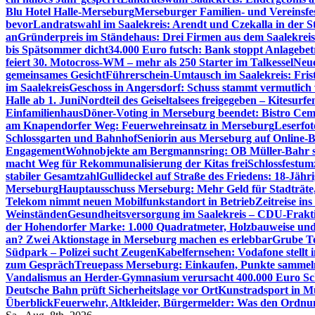
Blu Hotel Halle-Merseburg
Merseburger Familien- und Vereinsfe
bevor
Landratswahl im Saalekreis: Arendt und Czekalla in der S
an
Gründerpreis im Ständehaus: Drei Firmen aus dem Saalekreis
bis Spätsommer dicht
34.000 Euro futsch: Bank stoppt Anlagebe
feiert 30. Motocross-WM – mehr als 250 Starter im Talkessel
Neue
gemeinsames Gesicht
Führerschein-Umtausch im Saalekreis: Frist
im Saalekreis
Geschoss in Angersdorf: Schuss stammt vermutlich
Halle ab 1. Juni
Nordteil des Geiseltalsees freigegeben – Kitesurfen
Einfamilienhaus
Döner-Voting in Merseburg beendet: Bistro Cem
am Knapendorfer Weg: Feuerwehreinsatz in Merseburg
Leserfot
Schlossgarten und Bahnhof
Seniorin aus Merseburg auf Online-B
Engagement
Wohnobjekte am Bergmannsring: OB Müller-Bahr sch
macht Weg für Rekommunalisierung der Kitas frei
Schlossfestum
stabiler Gesamtzahl
Gullideckel auf Straße des Friedens: 18-Jähr
Merseburg
Hauptausschuss Merseburg: Mehr Geld für Stadträte
Telekom nimmt neuen Mobilfunkstandort in Betrieb
Zeitreise in
Weinständen
Gesundheitsversorgung im Saalekreis – CDU-Frakti
der Hohendorfer Marke: 1.000 Quadratmeter, Holzbauweise und
an? Zwei Aktionstage in Merseburg machen es erlebbar
Grube Te
Südpark – Polizei sucht Zeugen
Kabelfernsehen: Vodafone stellt
zum Gespräch
Treuepass Merseburg: Einkaufen, Punkte sammeln
Vandalismus an Herder-Gymnasium verursacht 400.000 Euro S
Deutsche Bahn prüft Sicherheitslage vor Ort
Kunstradsport in M
Überblick
Feuerwehr, Altkleider, Bürgermelder: Was den Ordnu