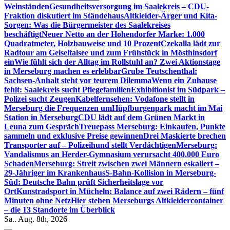
Weinständen
Gesundheitsversorgung im Saalekreis – CDU-
Fraktion diskutiert im Ständehaus
Altkleider-Ärger und Kita-
Sorgen: Was die Bürgermeister des Saalekreises
beschäftigt
Neuer Netto an der Hohendorfer Marke: 1.000
Quadratmeter, Holzbauweise und 10 Prozent
Czekalla lädt zur
Radtour am Geiseltalsee und zum Frühstück in Mösthinsdorf
ein
Wie fühlt sich der Alltag im Rollstuhl an? Zwei Aktionstage
in Merseburg machen es erlebbar
Grube Teutschenthal:
Sachsen-Anhalt steht vor teurem Dilemma
Wenn ein Zuhause
fehlt: Saalekreis sucht Pflegefamilien
Exhibitionist im Südpark –
Polizei sucht Zeugen
Kabelfernsehen: Vodafone stellt in
Merseburg die Frequenzen um
Hüpfburgenpark macht im Mai
Station in Merseburg
CDU lädt auf dem Grünen Markt in
Leuna zum Gespräch
Treuepass Merseburg: Einkaufen, Punkte
sammeln und exklusive Preise gewinnen
Drei Maskierte brechen
Transporter auf – Polizeihund stellt Verdächtigen
Merseburg:
Vandalismus an Herder-Gymnasium verursacht 400.000 Euro
Schaden
Merseburg: Streit zwischen zwei Männern eskaliert –
29-Jähriger im Krankenhaus
S-Bahn-Kollision in Merseburg-
Süd: Deutsche Bahn prüft Sicherheitslage vor
Ort
Kunstradsport in Mücheln: Balance auf zwei Rädern – fünf
Minuten ohne Netz
Hier stehen Merseburgs Altkleidercontainer
– die 13 Standorte im Überblick
Sa.. Aug. 8th, 2026