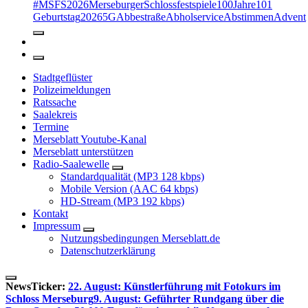
#MSFS2026MerseburgerSchlossfestspiele
100Jahre
101
Geburtstag
2026
5G
Abbestraße
Abholservice
Abstimmen
Advent
Stadtgeflüster
Polizeimeldungen
Ratssache
Saalekreis
Termine
Merseblatt Youtube-Kanal
Merseblatt unterstützen
Radio-Saalewelle
Standardqualität (MP3 128 kbps)
Mobile Version (AAC 64 kbps)
HD-Stream (MP3 192 kbps)
Kontakt
Impressum
Nutzungsbedingungen Merseblatt.de
Datenschutzerklärung
NewsTicker:
22. August: Künstlerführung mit Fotokurs im
Schloss Merseburg
9. August: Geführter Rundgang über die