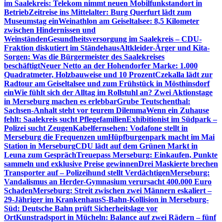
im Saalekreis: Telekom nimmt neuen Mobilfunkstandort in
Betrieb
Zeitreise ins Mittelalter: Burg Querfurt lädt zum
Museumstag ein
Weinathlon am Geiseltalsee: 8,5 Kilometer
zwischen Hindernissen und
Weinständen
Gesundheitsversorgung im Saalekreis – CDU-
Fraktion diskutiert im Ständehaus
Altkleider-Ärger und Kita-
Sorgen: Was die Bürgermeister des Saalekreises
beschäftigt
Neuer Netto an der Hohendorfer Marke: 1.000
Quadratmeter, Holzbauweise und 10 Prozent
Czekalla lädt zur
Radtour am Geiseltalsee und zum Frühstück in Mösthinsdorf
ein
Wie fühlt sich der Alltag im Rollstuhl an? Zwei Aktionstage
in Merseburg machen es erlebbar
Grube Teutschenthal:
Sachsen-Anhalt steht vor teurem Dilemma
Wenn ein Zuhause
fehlt: Saalekreis sucht Pflegefamilien
Exhibitionist im Südpark –
Polizei sucht Zeugen
Kabelfernsehen: Vodafone stellt in
Merseburg die Frequenzen um
Hüpfburgenpark macht im Mai
Station in Merseburg
CDU lädt auf dem Grünen Markt in
Leuna zum Gespräch
Treuepass Merseburg: Einkaufen, Punkte
sammeln und exklusive Preise gewinnen
Drei Maskierte brechen
Transporter auf – Polizeihund stellt Verdächtigen
Merseburg:
Vandalismus an Herder-Gymnasium verursacht 400.000 Euro
Schaden
Merseburg: Streit zwischen zwei Männern eskaliert –
29-Jähriger im Krankenhaus
S-Bahn-Kollision in Merseburg-
Süd: Deutsche Bahn prüft Sicherheitslage vor
Ort
Kunstradsport in Mücheln: Balance auf zwei Rädern – fünf