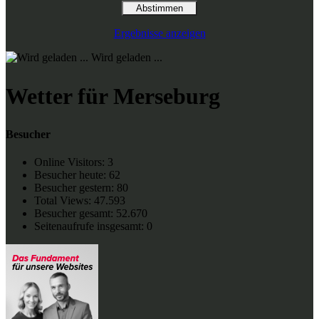
Ergebnisse anzeigen
Wird geladen ...
Wetter für Merseburg
Besucher
Online Visitors:
3
Besucher heute:
62
Besucher gestern:
80
Total Views:
47.593
Besucher gesamt:
52.670
Seitenaufrufe insgesamt:
0