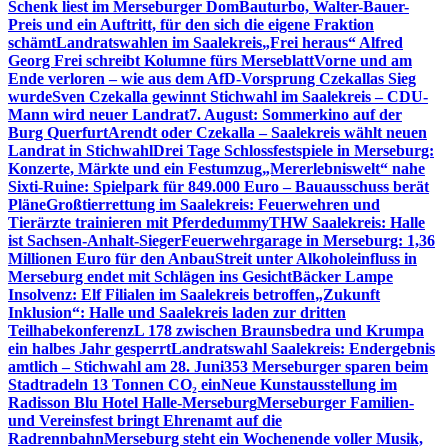
Schenk liest im Merseburger Dom
Bauturbo, Walter-Bauer-
Preis und ein Auftritt, für den sich die eigene Fraktion
schämt
Landratswahlen im Saalekreis
„Frei heraus“ Alfred
Georg Frei schreibt Kolumne fürs Merseblatt
Vorne und am
Ende verloren – wie aus dem AfD-Vorsprung Czekallas Sieg
wurde
Sven Czekalla gewinnt Stichwahl im Saalekreis – CDU-
Mann wird neuer Landrat
7. August: Sommerkino auf der
Burg Querfurt
Arendt oder Czekalla – Saalekreis wählt neuen
Landrat in Stichwahl
Drei Tage Schlossfestspiele in Merseburg:
Konzerte, Märkte und ein Festumzug
„Mererlebniswelt“ nahe
Sixti-Ruine: Spielpark für 849.000 Euro – Bauausschuss berät
Pläne
Großtierrettung im Saalekreis: Feuerwehren und
Tierärzte trainieren mit Pferdedummy
THW Saalekreis: Halle
ist Sachsen-Anhalt-Sieger
Feuerwehrgarage in Merseburg: 1,36
Millionen Euro für den Anbau
Streit unter Alkoholeinfluss in
Merseburg endet mit Schlägen ins Gesicht
Bäcker Lampe
Insolvenz: Elf Filialen im Saalekreis betroffen
„Zukunft
Inklusion“: Halle und Saalekreis laden zur dritten
Teilhabekonferenz
L 178 zwischen Braunsbedra und Krumpa
ein halbes Jahr gesperrt
Landratswahl Saalekreis: Endergebnis
amtlich – Stichwahl am 28. Juni
353 Merseburger sparen beim
Stadtradeln 13 Tonnen CO₂ ein
Neue Kunstausstellung im
Radisson Blu Hotel Halle-Merseburg
Merseburger Familien-
und Vereinsfest bringt Ehrenamt auf die
Radrennbahn
Merseburg steht ein Wochenende voller Musik,