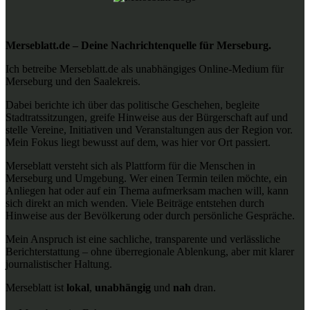
Merseblatt.de – Deine Nachrichtenquelle für Merseburg.
Ich betreibe Merseblatt.de als unabhängiges Online-Medium für
Merseburg und den Saalekreis.
Dabei berichte ich über das politische Geschehen, begleite
Stadtratssitzungen, greife Hinweise aus der Bürgerschaft auf und
stelle Vereine, Initiativen und Veranstaltungen aus der Region vor.
Mein Fokus liegt bewusst auf dem, was hier vor Ort passiert.
Merseblatt versteht sich als Plattform für die Menschen in
Merseburg und Umgebung. Wer einen Termin teilen möchte, ein
Anliegen hat oder auf ein Thema aufmerksam machen will, kann
sich direkt an mich wenden. Viele Beiträge entstehen durch
Hinweise aus der Bevölkerung oder durch persönliche Gespräche.
Mein Anspruch ist eine sachliche, transparente und verlässliche
Berichterstattung – ohne überregionale Ablenkung, aber mit klarer
journalistischer Haltung.
Merseblatt ist
lokal
,
unabhängig
und
nah
dran.