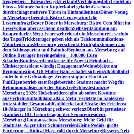
freigegeben – Kitesurfen jetzt erlaubt
Verfolgungsfahrt endet im
Fluss – Männer hatten Kupferkabel geladen
Geschoss
durchschlägt mehrere Türen in Einfamilienhaus
Döner-Voting
in Merseburg beendet: Bistro Cem gewinnt die
Leserumfrage
Bester Döner in Merseburg: Bistro Cem führt im
Leservoting überraschend deutlich
Selbstentzündung am
Knapendorfer Weg: Feuerwehreinsatz in Merseburg
Leserfoto
des Tages
Trickbetrüger geben sich als Telekommunikations-
Mitarbeiter aus
Merseburg verschenkt Frühjahrsblumen aus
dem Schlossgarten und Bahnhof
Seniorin aus Merseburg auf
Online-Betrüger hereingefallen – 100.000 Euro
Schaden
Bundesverdienstkreuz für Angela Heimbach –
Ministerpräsident würdigt Engagement
Wohnobjekte am
Bergmannsring: OB Müller-Bahr schaltet sich ein
Alkoholfahrt
endet in der Grünanlage: Zeugen stoppen Flucht zu
Fuß
Eigenbetrieb statt Regiebetrieb: Stadtrat macht Weg für
Rekommunalisierung der Kitas frei
Schlossfestumzug
Merseburg 2026: Hofschneiderei gibt ab sofort Kostüme
aus
Verkehrsunfallbilanz 2025: Mehr Verletzte im Saalekreis
trotz stabiler Gesamtzahl
Gullideckel auf Straße des Friedens:
18-Jähriger in Merseburg schwer verletzt
Oberbürgermeister
gratuliert: 101. Geburtstag in der Seniorenresidenz
Merseburg
Hauptausschuss Merseburg: Mehr Geld für
Stadträte, Ärger über Schmierereien
Kleine Pedale, große
Forderung – Kidical Mass rollt durch Merseburg
Besseres Netz