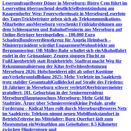
Leserumfrage
Bester Döner in Merseburg: Bistro Cem führt im
Leservoting überraschend deutlich
Selbstentzündung am
Knapendorfer Weg: Feuerwehreinsatz in Merseburg
Leserfoto
des Tages
Trickbetrüger geben sich als Telekommunikations-
Mitarbeiter aus
Merseburg verschenkt Frühjahrsblumen aus
dem Schlossgarten und Bahnhof
Seniorin aus Merseburg auf
Online-Betrüger hereingefallen – 100.000 Euro
Schaden
Bundesverdienstkreuz für Angela Heimbach –
Ministerpräsident würdigt Engagement
Wohnobjekte am
Bergmannsring: OB Müller-Bahr schaltet sich ein
Alkoholfahrt
endet in der Grünanlage: Zeugen stoppen Flucht zu
Fuß
Eigenbetrieb statt Regiebetrieb: Stadtrat macht Weg für
Rekommunalisierung der Kitas frei
Schlossfestumzug
Merseburg 2026: Hofschneiderei gibt ab sofort Kostüme
aus
Verkehrsunfallbilanz 2025: Mehr Verletzte im Saalekreis
trotz stabiler Gesamtzahl
Gullideckel auf Straße des Friedens:
18-Jähriger in Merseburg schwer verletzt
Oberbürgermeister
gratuliert: 101. Geburtstag in der Seniorenresidenz
Merseburg
Hauptausschuss Merseburg: Mehr Geld für
Stadträte, Ärger über Schmierereien
Kleine Pedale, große
Forderung – Kidical Mass rollt durch Merseburg
Besseres Netz
im Saalekreis: Telekom nimmt neuen Mobilfunkstandort in
Betrieb
Zeitreise ins Mittelalter: Burg Querfurt lädt zum
Museumstag ein
Weinathlon am Geiseltalsee: 8,5 Kilometer
zwischen Hindernissen und