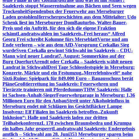
seine Filiale in der Gotthardstraße und was ist mit Müller?
Saalekreis stoppt Wasserentnahme aus Bächen und Seen wegen
Trockenheit
Spendenbox der Feuerwehr aus Merseburger
Laden gestohlen
Herrschergeschichten aus dem Mittelalter: Udo
Schenk liest im Merseburger Dom
Bauturbo, Walter-Bauer-
Preis und ein Auftritt, für den sich die eigene Fraktion
schämt
Landratswahlen im Saalekreis
„Frei heraus“ Alfred
Georg Frei schreibt Kolumne fürs Merseblatt
Vorne und am
Ende verloren – wie aus dem AfD-Vorsprung Czekallas Sieg
wurde
Sven Czekalla gewinnt Stichwahl im Saalekreis – CDU-
Mann wird neuer Landrat
7. August: Sommerkino auf der
Burg Querfurt
Arendt oder Czekalla – Saalekreis wählt neuen
Landrat in Stichwahl
Drei Tage Schlossfestspiele in Merseburg:
Konzerte, Märkte und ein Festumzug
„Mererlebniswelt“ nahe
Sixti-Ruine: Spielpark für 849.000 Euro – Bauausschuss berät
Pläne
Großtierrettung im Saalekreis: Feuerwehren und
Tierärzte trainieren mit Pferdedummy
THW Saalekreis: Halle
ist Sachsen-Anhalt-Sieger
Feuerwehrgarage in Merseburg: 1,36
Millionen Euro für den Anbau
Streit unter Alkoholeinfluss in
Merseburg endet mit Schlägen ins Gesicht
Bäcker Lampe
Insolvenz: Elf Filialen im Saalekreis betroffen
„Zukunft
Inklusion“: Halle und Saalekreis laden zur dritten
Teilhabekonferenz
L 178 zwischen Braunsbedra und Krumpa
ein halbes Jahr gesperrt
Landratswahl Saalekreis: Endergebnis
amtlich – Stichwahl am 28. Juni
353 Merseburger sparen beim