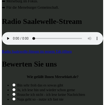
➡️ Merseburg im Fokus.
➡️ Für die Merseburger Gemeinschaft.
Radio Saalewelle-Stream
Radio Saalewelle-Stream im neuem Tab öffnen
Bewerten Sie uns
Wie gefällt Ihnen Merseblatt.de?
Bin sehr froh das es sowas gibt
Ja, ich lese hin und wieder schon gerne
Brauche ich nicht - ich lese keine Nachrichten
Naja geht so - nutze ich fast nie