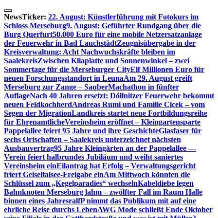
Skip
to
NewsTicker:
22. August: Künstlerführung mit Fotokurs im
content
Schloss Merseburg
9. August: Geführter Rundgang über die
Burg Querfurt
50.000 Euro für eine mobile Netzersatzanlage
der Feuerwehr in Bad Lauchstädt
Zeugnisübergabe in der
Kreisverwaltung: Acht Nachwuchskräfte bleiben im
Saalekreis
Zwischen Kliaplatte und Sonnenwinkel – zwei
Sommertage für die Merseburger City
Elf Millionen Euro für
neuen Forschungsstandort in Leuna
Am 29. August greift
Merseburg zur Zange – SauberMachathon in fünfter
Auflage
Nach 40 Jahren ersetzt: Döllnitzer Feuerwehr bekommt
neuen Feldkochherd
Andreas Rumi und Familie Cicek – vom
Segen der Migration
Landkreis startet neue Fortbildungsreihe
für Ehrenamtliche
Vereinsheim eröffnet – Kleingartensparte
Pappelallee feiert 95 Jahre und ihre Geschichte
Glasfaser für
sechs Ortschaften – Saalekreis unterzeichnet nächsten
Ausbauvertrag
95 Jahre Kleingärten an der Pappelallee —
Verein feiert halbrundes Jubiläum und weiht saniertes
Vereinsheim ein
Eilantrag hat Erfolg – Verwaltungsgericht
friert Geiseltalsee-Freigabe ein
Am Mittwoch könnten die
Schlüssel zum „Kegelparadies“ wechseln
Kabeldiebe legen
Bahnknoten Merseburg lahm – zwölfter Fall im Raum Halle
binnen eines Jahres
ralfP nimmt das Publikum mit auf eine
ehrliche Reise durchs Leben
AWG Mode schließt Ende Oktober