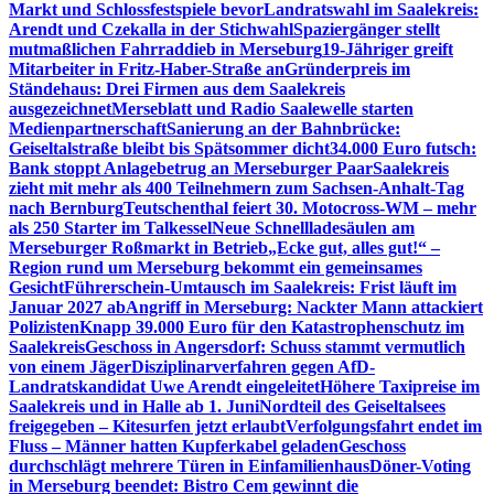
Markt und Schlossfestspiele bevor
Landratswahl im Saalekreis:
Arendt und Czekalla in der Stichwahl
Spaziergänger stellt
mutmaßlichen Fahrraddieb in Merseburg
19-Jähriger greift
Mitarbeiter in Fritz-Haber-Straße an
Gründerpreis im
Ständehaus: Drei Firmen aus dem Saalekreis
ausgezeichnet
Merseblatt und Radio Saalewelle starten
Medienpartnerschaft
Sanierung an der Bahnbrücke:
Geiseltalstraße bleibt bis Spätsommer dicht
34.000 Euro futsch:
Bank stoppt Anlagebetrug an Merseburger Paar
Saalekreis
zieht mit mehr als 400 Teilnehmern zum Sachsen-Anhalt-Tag
nach Bernburg
Teutschenthal feiert 30. Motocross-WM – mehr
als 250 Starter im Talkessel
Neue Schnellladesäulen am
Merseburger Roßmarkt in Betrieb
„Ecke gut, alles gut!“ –
Region rund um Merseburg bekommt ein gemeinsames
Gesicht
Führerschein-Umtausch im Saalekreis: Frist läuft im
Januar 2027 ab
Angriff in Merseburg: Nackter Mann attackiert
Polizisten
Knapp 39.000 Euro für den Katastrophenschutz im
Saalekreis
Geschoss in Angersdorf: Schuss stammt vermutlich
von einem Jäger
Disziplinarverfahren gegen AfD-
Landratskandidat Uwe Arendt eingeleitet
Höhere Taxipreise im
Saalekreis und in Halle ab 1. Juni
Nordteil des Geiseltalsees
freigegeben – Kitesurfen jetzt erlaubt
Verfolgungsfahrt endet im
Fluss – Männer hatten Kupferkabel geladen
Geschoss
durchschlägt mehrere Türen in Einfamilienhaus
Döner-Voting
in Merseburg beendet: Bistro Cem gewinnt die