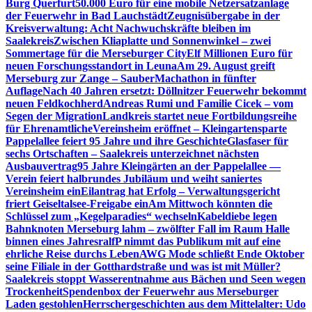
Burg Querfurt
50.000 Euro für eine mobile Netzersatzanlage
der Feuerwehr in Bad Lauchstädt
Zeugnisübergabe in der
Kreisverwaltung: Acht Nachwuchskräfte bleiben im
Saalekreis
Zwischen Kliaplatte und Sonnenwinkel – zwei
Sommertage für die Merseburger City
Elf Millionen Euro für
neuen Forschungsstandort in Leuna
Am 29. August greift
Merseburg zur Zange – SauberMachathon in fünfter
Auflage
Nach 40 Jahren ersetzt: Döllnitzer Feuerwehr bekommt
neuen Feldkochherd
Andreas Rumi und Familie Cicek – vom
Segen der Migration
Landkreis startet neue Fortbildungsreihe
für Ehrenamtliche
Vereinsheim eröffnet – Kleingartensparte
Pappelallee feiert 95 Jahre und ihre Geschichte
Glasfaser für
sechs Ortschaften – Saalekreis unterzeichnet nächsten
Ausbauvertrag
95 Jahre Kleingärten an der Pappelallee —
Verein feiert halbrundes Jubiläum und weiht saniertes
Vereinsheim ein
Eilantrag hat Erfolg – Verwaltungsgericht
friert Geiseltalsee-Freigabe ein
Am Mittwoch könnten die
Schlüssel zum „Kegelparadies“ wechseln
Kabeldiebe legen
Bahnknoten Merseburg lahm – zwölfter Fall im Raum Halle
binnen eines Jahres
ralfP nimmt das Publikum mit auf eine
ehrliche Reise durchs Leben
AWG Mode schließt Ende Oktober
seine Filiale in der Gotthardstraße und was ist mit Müller?
Saalekreis stoppt Wasserentnahme aus Bächen und Seen wegen
Trockenheit
Spendenbox der Feuerwehr aus Merseburger
Laden gestohlen
Herrschergeschichten aus dem Mittelalter: Udo