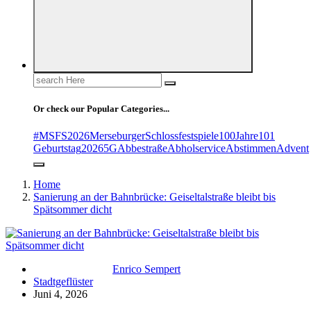
Search
for:
Or check our Popular Categories...
#MSFS2026MerseburgerSchlossfestspiele
100Jahre
101
Geburtstag
2026
5G
Abbestraße
Abholservice
Abstimmen
Advent
Home
Sanierung an der Bahnbrücke: Geiseltalstraße bleibt bis
Spätsommer dicht
Enrico Sempert
Stadtgeflüster
Juni 4, 2026