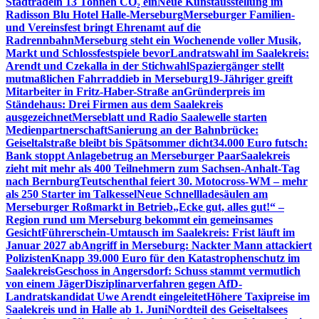
Stadtradeln 13 Tonnen CO₂ ein
Neue Kunstausstellung im
Radisson Blu Hotel Halle-Merseburg
Merseburger Familien-
und Vereinsfest bringt Ehrenamt auf die
Radrennbahn
Merseburg steht ein Wochenende voller Musik,
Markt und Schlossfestspiele bevor
Landratswahl im Saalekreis:
Arendt und Czekalla in der Stichwahl
Spaziergänger stellt
mutmaßlichen Fahrraddieb in Merseburg
19-Jähriger greift
Mitarbeiter in Fritz-Haber-Straße an
Gründerpreis im
Ständehaus: Drei Firmen aus dem Saalekreis
ausgezeichnet
Merseblatt und Radio Saalewelle starten
Medienpartnerschaft
Sanierung an der Bahnbrücke:
Geiseltalstraße bleibt bis Spätsommer dicht
34.000 Euro futsch:
Bank stoppt Anlagebetrug an Merseburger Paar
Saalekreis
zieht mit mehr als 400 Teilnehmern zum Sachsen-Anhalt-Tag
nach Bernburg
Teutschenthal feiert 30. Motocross-WM – mehr
als 250 Starter im Talkessel
Neue Schnellladesäulen am
Merseburger Roßmarkt in Betrieb
„Ecke gut, alles gut!“ –
Region rund um Merseburg bekommt ein gemeinsames
Gesicht
Führerschein-Umtausch im Saalekreis: Frist läuft im
Januar 2027 ab
Angriff in Merseburg: Nackter Mann attackiert
Polizisten
Knapp 39.000 Euro für den Katastrophenschutz im
Saalekreis
Geschoss in Angersdorf: Schuss stammt vermutlich
von einem Jäger
Disziplinarverfahren gegen AfD-
Landratskandidat Uwe Arendt eingeleitet
Höhere Taxipreise im
Saalekreis und in Halle ab 1. Juni
Nordteil des Geiseltalsees