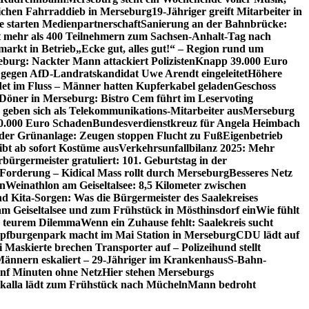
lichen Fahrraddieb in Merseburg
19-Jähriger greift Mitarbeiter in
e starten Medienpartnerschaft
Sanierung an der Bahnbrücke:
it mehr als 400 Teilnehmern zum Sachsen-Anhalt-Tag nach
arkt in Betrieb
„Ecke gut, alles gut!“ – Region rund um
eburg: Nackter Mann attackiert Polizisten
Knapp 39.000 Euro
 gegen AfD-Landratskandidat Uwe Arendt eingeleitet
Höhere
det im Fluss – Männer hatten Kupferkabel geladen
Geschoss
 Döner in Merseburg: Bistro Cem führt im Leservoting
 geben sich als Telekommunikations-Mitarbeiter aus
Merseburg
00.000 Euro Schaden
Bundesverdienstkreuz für Angela Heimbach
 der Grünanlage: Zeugen stoppen Flucht zu Fuß
Eigenbetrieb
ibt ab sofort Kostüme aus
Verkehrsunfallbilanz 2025: Mehr
bürgermeister gratuliert: 101. Geburtstag in der
 Forderung – Kidical Mass rollt durch Merseburg
Besseres Netz
in
Weinathlon am Geiseltalsee: 8,5 Kilometer zwischen
nd Kita-Sorgen: Was die Bürgermeister des Saalekreises
am Geiseltalsee und zum Frühstück in Mösthinsdorf ein
Wie fühlt
r teurem Dilemma
Wenn ein Zuhause fehlt: Saalekreis sucht
pfburgenpark macht im Mai Station in Merseburg
CDU lädt auf
i Maskierte brechen Transporter auf – Polizeihund stellt
Männern eskaliert – 29-Jähriger im Krankenhaus
S-Bahn-
ünf Minuten ohne Netz
Hier stehen Merseburgs
kalla lädt zum Frühstück nach Mücheln
Mann bedroht