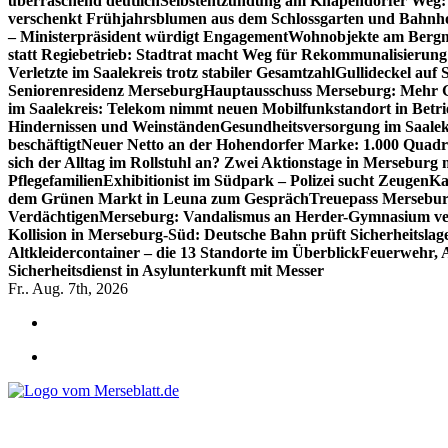
überraschend deutlich
Selbstentzündung am Knapendorfer Weg: 
verschenkt Frühjahrsblumen aus dem Schlossgarten und Bahnh
– Ministerpräsident würdigt Engagement
Wohnobjekte am Bergma
statt Regiebetrieb: Stadtrat macht Weg für Rekommunalisierung 
Verletzte im Saalekreis trotz stabiler Gesamtzahl
Gullideckel auf 
Seniorenresidenz Merseburg
Hauptausschuss Merseburg: Mehr Ge
im Saalekreis: Telekom nimmt neuen Mobilfunkstandort in Betri
Hindernissen und Weinständen
Gesundheitsversorgung im Saalek
beschäftigt
Neuer Netto an der Hohendorfer Marke: 1.000 Quadr
sich der Alltag im Rollstuhl an? Zwei Aktionstage in Merseburg
Pflegefamilien
Exhibitionist im Südpark – Polizei sucht Zeugen
Ka
dem Grünen Markt in Leuna zum Gespräch
Treuepass Mersebur
Verdächtigen
Merseburg: Vandalismus an Herder-Gymnasium ve
Kollision in Merseburg-Süd: Deutsche Bahn prüft Sicherheitslag
Altkleidercontainer – die 13 Standorte im Überblick
Feuerwehr, 
Sicherheitsdienst in Asylunterkunft mit Messer
Fr.. Aug. 7th, 2026
*** Lokal informiert, Regional inspiriert***