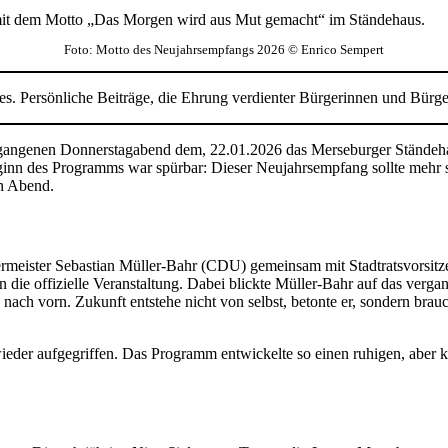
Foto: Motto des Neujahrsempfangs 2026 © Enrico Sempert
s. Persönliche Beiträge, die Ehrung verdienter Bürgerinnen und Bürg
gangenen Donnerstagabend dem, 22.01.2026 das Merseburger Ständehau
nn des Programms war spürbar: Dieser Neujahrsempfang sollte mehr sei
n Abend.
ermeister Sebastian Müller-Bahr (CDU) gemeinsam mit Stadtratsvors
n die offizielle Veranstaltung. Dabei blickte Müller-Bahr auf das verg
k nach vorn. Zukunft entstehe nicht von selbst, betonte er, sondern 
ieder aufgegriffen. Das Programm entwickelte so einen ruhigen, abe