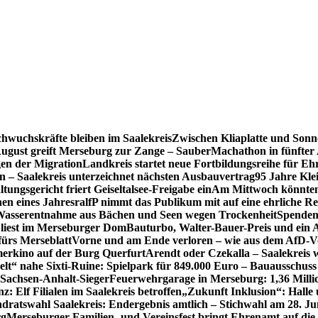
hwuchskräfte bleiben im Saalekreis
Zwischen Kliaplatte und Sonn
ugust greift Merseburg zur Zange – SauberMachathon in fünfter 
en der Migration
Landkreis startet neue Fortbildungsreihe für Eh
en – Saalekreis unterzeichnet nächsten Ausbauvertrag
95 Jahre Kle
tungsgericht friert Geiseltalsee-Freigabe ein
Am Mittwoch könnten 
en eines Jahres
ralfP nimmt das Publikum mit auf eine ehrliche R
 Wasserentnahme aus Bächen und Seen wegen Trockenheit
Spenden
 liest im Merseburger Dom
Bauturbo, Walter-Bauer-Preis und ein Au
fürs Merseblatt
Vorne und am Ende verloren – wie aus dem AfD-V
erkino auf der Burg Querfurt
Arendt oder Czekalla – Saalekreis 
lt“ nahe Sixti-Ruine: Spielpark für 849.000 Euro – Bauausschuss
 Sachsen-Anhalt-Sieger
Feuerwehrgarage in Merseburg: 1,36 Mill
: Elf Filialen im Saalekreis betroffen
„Zukunft Inklusion“: Halle 
dratswahl Saalekreis: Endergebnis amtlich – Stichwahl am 28. Ju
rg
Merseburger Familien- und Vereinsfest bringt Ehrenamt auf d