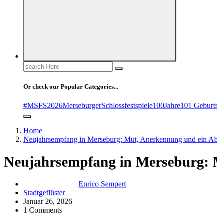
Search
for:
Or check our Popular Categories...
#MSFS2026MerseburgerSchlossfestspiele
100Jahre
101 Geburt
Home
Neujahrsempfang in Merseburg: Mut, Anerkennung und ein Ab
Neujahrsempfang in Merseburg: 
Enrico Sempert
Stadtgeflüster
Januar 26, 2026
1 Comments