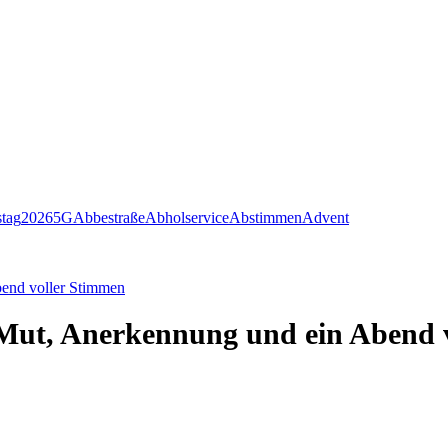
stag
2026
5G
Abbestraße
Abholservice
Abstimmen
Advent
end voller Stimmen
Mut, Anerkennung und ein Abend 