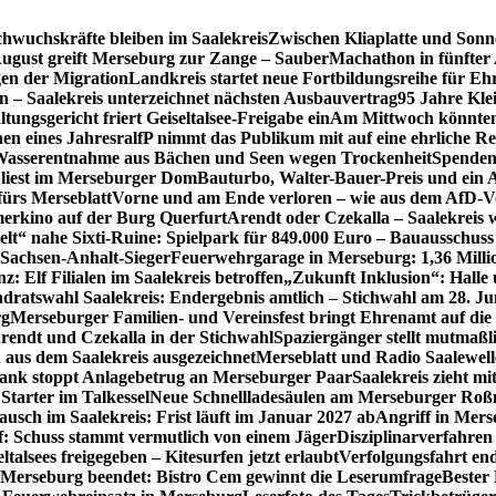
hwuchskräfte bleiben im Saalekreis
Zwischen Kliaplatte und Sonn
ugust greift Merseburg zur Zange – SauberMachathon in fünfter 
en der Migration
Landkreis startet neue Fortbildungsreihe für Eh
en – Saalekreis unterzeichnet nächsten Ausbauvertrag
95 Jahre Kle
tungsgericht friert Geiseltalsee-Freigabe ein
Am Mittwoch könnten 
en eines Jahres
ralfP nimmt das Publikum mit auf eine ehrliche R
 Wasserentnahme aus Bächen und Seen wegen Trockenheit
Spenden
 liest im Merseburger Dom
Bauturbo, Walter-Bauer-Preis und ein Au
fürs Merseblatt
Vorne und am Ende verloren – wie aus dem AfD-V
erkino auf der Burg Querfurt
Arendt oder Czekalla – Saalekreis 
lt“ nahe Sixti-Ruine: Spielpark für 849.000 Euro – Bauausschuss
 Sachsen-Anhalt-Sieger
Feuerwehrgarage in Merseburg: 1,36 Mill
: Elf Filialen im Saalekreis betroffen
„Zukunft Inklusion“: Halle 
dratswahl Saalekreis: Endergebnis amtlich – Stichwahl am 28. Ju
rg
Merseburger Familien- und Vereinsfest bringt Ehrenamt auf d
rendt und Czekalla in der Stichwahl
Spaziergänger stellt mutmaß
aus dem Saalekreis ausgezeichnet
Merseblatt und Radio Saalewell
Bank stoppt Anlagebetrug an Merseburger Paar
Saalekreis zieht m
Starter im Talkessel
Neue Schnellladesäulen am Merseburger Roßm
usch im Saalekreis: Frist läuft im Januar 2027 ab
Angriff in Mers
f: Schuss stammt vermutlich von einem Jäger
Disziplinarverfahren
ltalsees freigegeben – Kitesurfen jetzt erlaubt
Verfolgungsfahrt en
 Merseburg beendet: Bistro Cem gewinnt die Leserumfrage
Bester