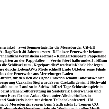
enwinkel – zwei Sommertage für die Merseburger City
Elf
Auflage
Nach 40 Jahren ersetzt: Döllnitzer Feuerwehr bekommt
renamtliche
Vereinsheim eröffnet – Kleingartensparte Pappelallee
ingärten an der Pappelallee — Verein feiert halbrundes Jubiläum
die Schlüssel zum „Kegelparadies“ wechseln
Kabeldiebe legen
eise durchs Leben
AWG Mode schließt Ende Oktober seine Filiale
box der Feuerwehr aus Merseburger Laden
ftritt, für den sich die eigene Fraktion schämt
Landratswahlen
orsprung Czekallas Sieg wurde
Sven Czekalla gewinnt Stichwahl
wählt neuen Landrat in Stichwahl
Drei Tage Schlossfestspiele in
 berät Pläne
Großtierrettung im Saalekreis: Feuerwehren und
ionen Euro für den Anbau
Streit unter Alkoholeinfluss in
und Saalekreis laden zur dritten Teilhabekonferenz
L 178
ni
353 Merseburger sparen beim Stadtradeln 13 Tonnen CO₂
ie Radrennbahn
Merseburg steht ein Wochenende voller Musik,