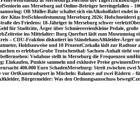
Feuerwehreinsatz in Merseburg
Leserfoto des Tages
Trickbetrüger
of
Seniorin aus Merseburg auf Online-Betrüger hereingefallen – 1
nnsring: OB Müller-Bahr schaltet sich ein
Alkoholfahrt endet in
der Kitas frei
Schlossfestumzug Merseburg 2026: Hofschneiderei g
Straße des Friedens: 18-Jähriger in Merseburg schwer verletzt
Ober
ld für Stadträte, Ärger über Schmierereien
Kleine Pedale, große
eb
Zeitreise ins Mittelalter: Burg Querfurt lädt zum Museumstag e
reis – CDU-Fraktion diskutiert im Ständehaus
Altkleider-Ärger u
atmeter, Holzbauweise und 10 Prozent
Czekalla lädt zur Radtour 
 machen es erlebbar
Grube Teutschenthal: Sachsen-Anhalt steht vo
belfernsehen: Vodafone stellt in Merseburg die Frequenzen um
Hü
g: Einkaufen, Punkte sammeln und exklusive Preise gewinnen
Dre
rursacht 400.000 Euro Schaden
Merseburg: Streit zwischen zwei 
e vor Ort
Kunstradsport in Mücheln: Balance auf zwei Rädern – f
Altkleider, Bürgermelder: Was den Ordnungsausschuss bewegt
Cze