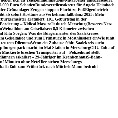
 geben sich als Telekommunikations-Mitarbeiter aus
Merseburg
00.000 Euro Schaden
Bundesverdienstkreuz für Angela Heimbach
 der Grünanlage: Zeugen stoppen Flucht zu Fuß
Eigenbetrieb
ibt ab sofort Kostüme aus
Verkehrsunfallbilanz 2025: Mehr
bürgermeister gratuliert: 101. Geburtstag in der
 Forderung – Kidical Mass rollt durch Merseburg
Besseres Netz
in
Weinathlon am Geiseltalsee: 8,5 Kilometer zwischen
nd Kita-Sorgen: Was die Bürgermeister des Saalekreises
am Geiseltalsee und zum Frühstück in Mösthinsdorf ein
Wie fühlt
r teurem Dilemma
Wenn ein Zuhause fehlt: Saalekreis sucht
pfburgenpark macht im Mai Station in Merseburg
CDU lädt auf
i Maskierte brechen Transporter auf – Polizeihund stellt
Männern eskaliert – 29-Jähriger im Krankenhaus
S-Bahn-
ünf Minuten ohne Netz
Hier stehen Merseburgs
kalla lädt zum Frühstück nach Mücheln
Mann bedroht