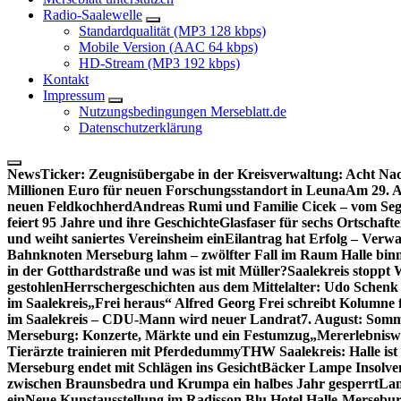
Radio-Saalewelle
Standardqualität (MP3 128 kbps)
Mobile Version (AAC 64 kbps)
HD-Stream (MP3 192 kbps)
Kontakt
Impressum
Nutzungsbedingungen Merseblatt.de
Datenschutzerklärung
NewsTicker:
Zeugnisübergabe in der Kreisverwaltung: Acht Nac
Millionen Euro für neuen Forschungsstandort in Leuna
Am 29. A
neuen Feldkochherd
Andreas Rumi und Familie Cicek – vom Seg
feiert 95 Jahre und ihre Geschichte
Glasfaser für sechs Ortschaft
und weiht saniertes Vereinsheim ein
Eilantrag hat Erfolg – Verwal
Bahnknoten Merseburg lahm – zwölfter Fall im Raum Halle binn
in der Gotthardstraße und was ist mit Müller?
Saalekreis stoppt
gestohlen
Herrschergeschichten aus dem Mittelalter: Udo Schenk
im Saalekreis
„Frei heraus“ Alfred Georg Frei schreibt Kolumne 
im Saalekreis – CDU-Mann wird neuer Landrat
7. August: Somm
Merseburg: Konzerte, Märkte und ein Festumzug
„Mererlebniswe
Tierärzte trainieren mit Pferdedummy
THW Saalekreis: Halle ist
Merseburg endet mit Schlägen ins Gesicht
Bäcker Lampe Insolvenz
zwischen Braunsbedra und Krumpa ein halbes Jahr gesperrt
Lan
ein
Neue Kunstausstellung im Radisson Blu Hotel Halle-Mersebu