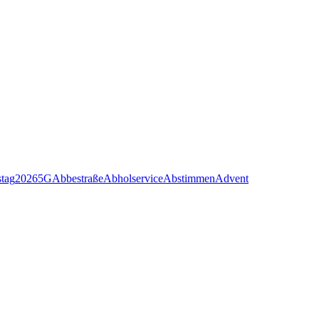
stag
2026
5G
Abbestraße
Abholservice
Abstimmen
Advent