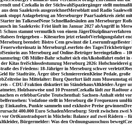
rendt und Czekalla in der Stichwahl
Spaziergänger stellt mutmaß
aus dem Saalekreis ausgezeichnet
Merseblatt und Radio Saalewell
Bank stoppt Anlagebetrug an Merseburger Paar
Saalekreis zieht m
Starter im Talkessel
Neue Schnellladesäulen am Merseburger Roßm
usch im Saalekreis: Frist läuft im Januar 2027 ab
Angriff in Mers
f: Schuss stammt vermutlich von einem Jäger
Disziplinarverfahren
ltalsees freigegeben – Kitesurfen jetzt erlaubt
Verfolgungsfahrt en
 Merseburg beendet: Bistro Cem gewinnt die Leserumfrage
Bester
Feuerwehreinsatz in Merseburg
Leserfoto des Tages
Trickbetrüger
of
Seniorin aus Merseburg auf Online-Betrüger hereingefallen – 1
nnsring: OB Müller-Bahr schaltet sich ein
Alkoholfahrt endet in
der Kitas frei
Schlossfestumzug Merseburg 2026: Hofschneiderei g
Straße des Friedens: 18-Jähriger in Merseburg schwer verletzt
Ober
ld für Stadträte, Ärger über Schmierereien
Kleine Pedale, große
eb
Zeitreise ins Mittelalter: Burg Querfurt lädt zum Museumstag e
reis – CDU-Fraktion diskutiert im Ständehaus
Altkleider-Ärger u
atmeter, Holzbauweise und 10 Prozent
Czekalla lädt zur Radtour 
 machen es erlebbar
Grube Teutschenthal: Sachsen-Anhalt steht vo
belfernsehen: Vodafone stellt in Merseburg die Frequenzen um
Hü
g: Einkaufen, Punkte sammeln und exklusive Preise gewinnen
Dre
rursacht 400.000 Euro Schaden
Merseburg: Streit zwischen zwei 
e vor Ort
Kunstradsport in Mücheln: Balance auf zwei Rädern – f
Altkleider, Bürgermelder: Was den Ordnungsausschuss bewegt
Cze