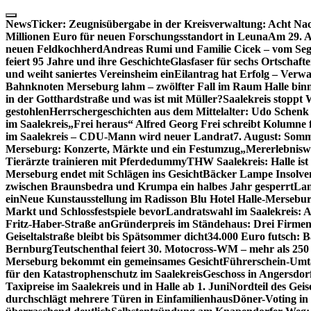
Skip
to
NewsTicker:
Zeugnisübergabe in der Kreisverwaltung: Acht Nac
content
Millionen Euro für neuen Forschungsstandort in Leuna
Am 29. A
neuen Feldkochherd
Andreas Rumi und Familie Cicek – vom Seg
feiert 95 Jahre und ihre Geschichte
Glasfaser für sechs Ortschaft
und weiht saniertes Vereinsheim ein
Eilantrag hat Erfolg – Verwal
Bahnknoten Merseburg lahm – zwölfter Fall im Raum Halle binn
in der Gotthardstraße und was ist mit Müller?
Saalekreis stoppt
gestohlen
Herrschergeschichten aus dem Mittelalter: Udo Schenk
im Saalekreis
„Frei heraus“ Alfred Georg Frei schreibt Kolumne 
im Saalekreis – CDU-Mann wird neuer Landrat
7. August: Somm
Merseburg: Konzerte, Märkte und ein Festumzug
„Mererlebniswe
Tierärzte trainieren mit Pferdedummy
THW Saalekreis: Halle ist
Merseburg endet mit Schlägen ins Gesicht
Bäcker Lampe Insolvenz
zwischen Braunsbedra und Krumpa ein halbes Jahr gesperrt
Lan
ein
Neue Kunstausstellung im Radisson Blu Hotel Halle-Mersebu
Markt und Schlossfestspiele bevor
Landratswahl im Saalekreis: A
Fritz-Haber-Straße an
Gründerpreis im Ständehaus: Drei Firmen 
Geiseltalstraße bleibt bis Spätsommer dicht
34.000 Euro futsch: 
Bernburg
Teutschenthal feiert 30. Motocross-WM – mehr als 250 
Merseburg bekommt ein gemeinsames Gesicht
Führerschein-Umta
für den Katastrophenschutz im Saalekreis
Geschoss in Angersdor
Taxipreise im Saalekreis und in Halle ab 1. Juni
Nordteil des Geise
durchschlägt mehrere Türen in Einfamilienhaus
Döner-Voting in