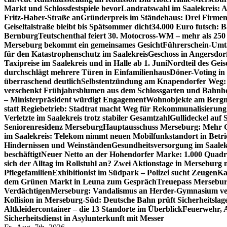
Markt und Schlossfestspiele bevor
Landratswahl im Saalekreis: A
Fritz-Haber-Straße an
Gründerpreis im Ständehaus: Drei Firmen 
Geiseltalstraße bleibt bis Spätsommer dicht
34.000 Euro futsch: 
Bernburg
Teutschenthal feiert 30. Motocross-WM – mehr als 250 
Merseburg bekommt ein gemeinsames Gesicht
Führerschein-Umta
für den Katastrophenschutz im Saalekreis
Geschoss in Angersdor
Taxipreise im Saalekreis und in Halle ab 1. Juni
Nordteil des Geise
durchschlägt mehrere Türen in Einfamilienhaus
Döner-Voting in
überraschend deutlich
Selbstentzündung am Knapendorfer Weg: 
verschenkt Frühjahrsblumen aus dem Schlossgarten und Bahnh
– Ministerpräsident würdigt Engagement
Wohnobjekte am Bergma
statt Regiebetrieb: Stadtrat macht Weg für Rekommunalisierung 
Verletzte im Saalekreis trotz stabiler Gesamtzahl
Gullideckel auf 
Seniorenresidenz Merseburg
Hauptausschuss Merseburg: Mehr Ge
im Saalekreis: Telekom nimmt neuen Mobilfunkstandort in Betri
Hindernissen und Weinständen
Gesundheitsversorgung im Saalek
beschäftigt
Neuer Netto an der Hohendorfer Marke: 1.000 Quadr
sich der Alltag im Rollstuhl an? Zwei Aktionstage in Merseburg
Pflegefamilien
Exhibitionist im Südpark – Polizei sucht Zeugen
Ka
dem Grünen Markt in Leuna zum Gespräch
Treuepass Mersebur
Verdächtigen
Merseburg: Vandalismus an Herder-Gymnasium ve
Kollision in Merseburg-Süd: Deutsche Bahn prüft Sicherheitslag
Altkleidercontainer – die 13 Standorte im Überblick
Feuerwehr, 
Sicherheitsdienst in Asylunterkunft mit Messer