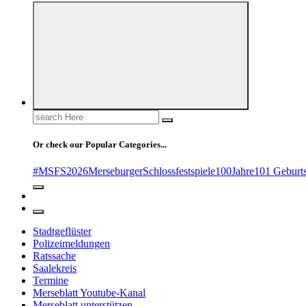
Search
for:
Or check our Popular Categories...
#MSFS2026MerseburgerSchlossfestspiele
100Jahre
101 Geburt
Stadtgeflüster
Polizeimeldungen
Ratssache
Saalekreis
Termine
Merseblatt Youtube-Kanal
Merseblatt unterstützen