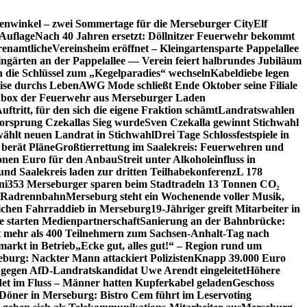
enwinkel – zwei Sommertage für die Merseburger City
Elf
Auflage
Nach 40 Jahren ersetzt: Döllnitzer Feuerwehr bekommt
renamtliche
Vereinsheim eröffnet – Kleingartensparte Pappelallee
ingärten an der Pappelallee — Verein feiert halbrundes Jubiläum
die Schlüssel zum „Kegelparadies“ wechseln
Kabeldiebe legen
eise durchs Leben
AWG Mode schließt Ende Oktober seine Filiale
box der Feuerwehr aus Merseburger Laden
ftritt, für den sich die eigene Fraktion schämt
Landratswahlen
orsprung Czekallas Sieg wurde
Sven Czekalla gewinnt Stichwahl
wählt neuen Landrat in Stichwahl
Drei Tage Schlossfestspiele in
 berät Pläne
Großtierrettung im Saalekreis: Feuerwehren und
ionen Euro für den Anbau
Streit unter Alkoholeinfluss in
und Saalekreis laden zur dritten Teilhabekonferenz
L 178
ni
353 Merseburger sparen beim Stadtradeln 13 Tonnen CO₂
ie Radrennbahn
Merseburg steht ein Wochenende voller Musik,
lichen Fahrraddieb in Merseburg
19-Jähriger greift Mitarbeiter in
e starten Medienpartnerschaft
Sanierung an der Bahnbrücke:
it mehr als 400 Teilnehmern zum Sachsen-Anhalt-Tag nach
arkt in Betrieb
„Ecke gut, alles gut!“ – Region rund um
eburg: Nackter Mann attackiert Polizisten
Knapp 39.000 Euro
 gegen AfD-Landratskandidat Uwe Arendt eingeleitet
Höhere
det im Fluss – Männer hatten Kupferkabel geladen
Geschoss
 Döner in Merseburg: Bistro Cem führt im Leservoting