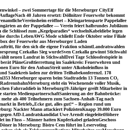
enwinkel – zwei Sommertage für die Merseburger City
Elf
Auflage
Nach 40 Jahren ersetzt: Döllnitzer Feuerwehr bekommt
renamtliche
Vereinsheim eröffnet – Kleingartensparte Pappelallee
ingärten an der Pappelallee — Verein feiert halbrundes Jubiläum
die Schlüssel zum „Kegelparadies“ wechseln
Kabeldiebe legen
eise durchs Leben
AWG Mode schließt Ende Oktober seine Filiale
box der Feuerwehr aus Merseburger Laden
ftritt, für den sich die eigene Fraktion schämt
Landratswahlen
orsprung Czekallas Sieg wurde
Sven Czekalla gewinnt Stichwahl
wählt neuen Landrat in Stichwahl
Drei Tage Schlossfestspiele in
 berät Pläne
Großtierrettung im Saalekreis: Feuerwehren und
ionen Euro für den Anbau
Streit unter Alkoholeinfluss in
und Saalekreis laden zur dritten Teilhabekonferenz
L 178
ni
353 Merseburger sparen beim Stadtradeln 13 Tonnen CO₂
ie Radrennbahn
Merseburg steht ein Wochenende voller Musik,
lichen Fahrraddieb in Merseburg
19-Jähriger greift Mitarbeiter in
e starten Medienpartnerschaft
Sanierung an der Bahnbrücke:
it mehr als 400 Teilnehmern zum Sachsen-Anhalt-Tag nach
arkt in Betrieb
„Ecke gut, alles gut!“ – Region rund um
eburg: Nackter Mann attackiert Polizisten
Knapp 39.000 Euro
 gegen AfD-Landratskandidat Uwe Arendt eingeleitet
Höhere
det im Fluss – Männer hatten Kupferkabel geladen
Geschoss
 Döner in Merseburg: Bistro Cem führt im Leservoting