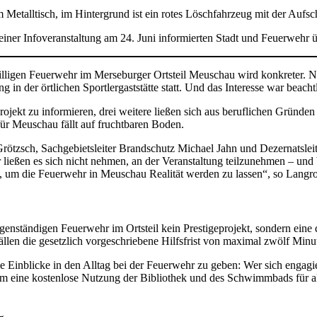
iner Infoveranstaltung am 24. Juni informierten Stadt und Feuerwehr 
ligen Feuerwehr im Merseburger Ortsteil Meuschau wird konkreter. Na
 in der örtlichen Sportlergaststätte statt. Und das Interesse war beacht
ekt zu informieren, drei weitere ließen sich aus beruflichen Gründen en
für Meuschau fällt auf fruchtbaren Boden.
Grötzsch, Sachgebietsleiter Brandschutz Michael Jahn und Dezernatslei
 ließen es sich nicht nehmen, an der Veranstaltung teilzunehmen – und 
, um die Feuerwehr in Meuschau Realität werden zu lassen“, so Langr
enständigen Feuerwehr im Ortsteil kein Prestigeprojekt, sondern eine 
llen die gesetzlich vorgeschriebene Hilfsfrist von maximal zwölf Minut
e Einblicke in den Alltag bei der Feuerwehr zu geben: Wer sich engagie
 eine kostenlose Nutzung der Bibliothek und des Schwimmbads für akt