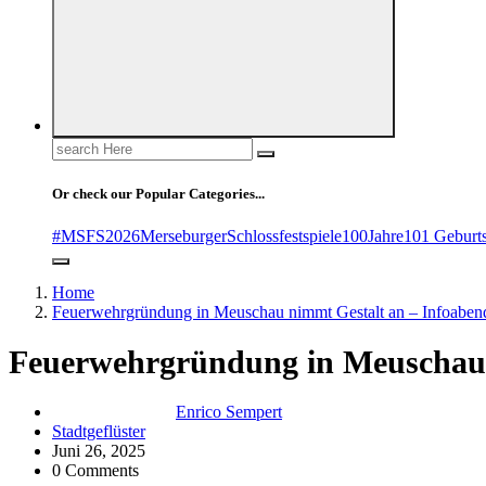
Search
for:
Or check our Popular Categories...
#MSFS2026MerseburgerSchlossfestspiele
100Jahre
101 Geburt
Home
Feuerwehrgründung in Meuschau nimmt Gestalt an – Infoabend
Feuerwehrgründung in Meuschau n
Enrico Sempert
Stadtgeflüster
Juni 26, 2025
0 Comments