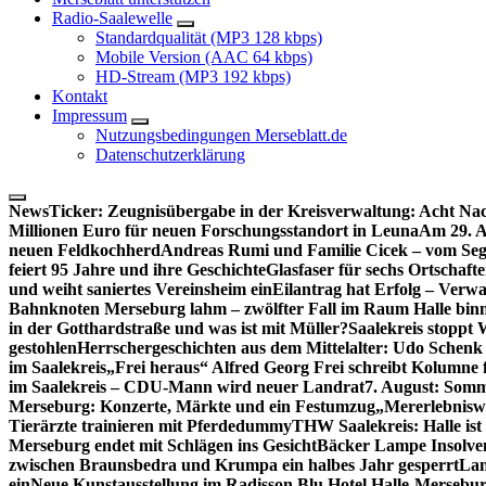
Radio-Saalewelle
Standardqualität (MP3 128 kbps)
Mobile Version (AAC 64 kbps)
HD-Stream (MP3 192 kbps)
Kontakt
Impressum
Nutzungsbedingungen Merseblatt.de
Datenschutzerklärung
NewsTicker:
Zeugnisübergabe in der Kreisverwaltung: Acht Nac
Millionen Euro für neuen Forschungsstandort in Leuna
Am 29. A
neuen Feldkochherd
Andreas Rumi und Familie Cicek – vom Seg
feiert 95 Jahre und ihre Geschichte
Glasfaser für sechs Ortschaft
und weiht saniertes Vereinsheim ein
Eilantrag hat Erfolg – Verwal
Bahnknoten Merseburg lahm – zwölfter Fall im Raum Halle binn
in der Gotthardstraße und was ist mit Müller?
Saalekreis stoppt
gestohlen
Herrschergeschichten aus dem Mittelalter: Udo Schenk
im Saalekreis
„Frei heraus“ Alfred Georg Frei schreibt Kolumne 
im Saalekreis – CDU-Mann wird neuer Landrat
7. August: Somm
Merseburg: Konzerte, Märkte und ein Festumzug
„Mererlebniswe
Tierärzte trainieren mit Pferdedummy
THW Saalekreis: Halle ist
Merseburg endet mit Schlägen ins Gesicht
Bäcker Lampe Insolvenz
zwischen Braunsbedra und Krumpa ein halbes Jahr gesperrt
Lan
ein
Neue Kunstausstellung im Radisson Blu Hotel Halle-Mersebu