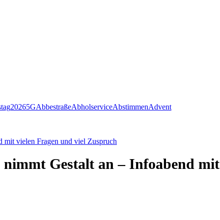
stag
2026
5G
Abbestraße
Abholservice
Abstimmen
Advent
 mit vielen Fragen und viel Zuspruch
immt Gestalt an – Infoabend mit 