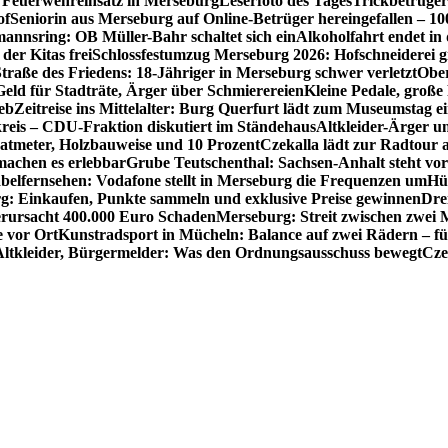
Feuerwehreinsatz in Merseburg
Leserfoto des Tages
Trickbetrüger
of
Seniorin aus Merseburg auf Online-Betrüger hereingefallen – 1
nnsring: OB Müller-Bahr schaltet sich ein
Alkoholfahrt endet in
der Kitas frei
Schlossfestumzug Merseburg 2026: Hofschneiderei g
Straße des Friedens: 18-Jähriger in Merseburg schwer verletzt
Ober
ld für Stadträte, Ärger über Schmierereien
Kleine Pedale, große
eb
Zeitreise ins Mittelalter: Burg Querfurt lädt zum Museumstag e
reis – CDU-Fraktion diskutiert im Ständehaus
Altkleider-Ärger u
atmeter, Holzbauweise und 10 Prozent
Czekalla lädt zur Radtour 
 machen es erlebbar
Grube Teutschenthal: Sachsen-Anhalt steht vo
belfernsehen: Vodafone stellt in Merseburg die Frequenzen um
Hü
g: Einkaufen, Punkte sammeln und exklusive Preise gewinnen
Dre
rursacht 400.000 Euro Schaden
Merseburg: Streit zwischen zwei 
e vor Ort
Kunstradsport in Mücheln: Balance auf zwei Rädern – f
Altkleider, Bürgermelder: Was den Ordnungsausschuss bewegt
Cze