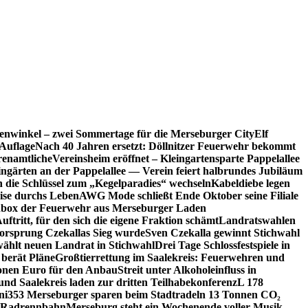
enwinkel – zwei Sommertage für die Merseburger City
Elf
Auflage
Nach 40 Jahren ersetzt: Döllnitzer Feuerwehr bekommt
renamtliche
Vereinsheim eröffnet – Kleingartensparte Pappelallee
ingärten an der Pappelallee — Verein feiert halbrundes Jubiläum
die Schlüssel zum „Kegelparadies“ wechseln
Kabeldiebe legen
eise durchs Leben
AWG Mode schließt Ende Oktober seine Filiale
box der Feuerwehr aus Merseburger Laden
ftritt, für den sich die eigene Fraktion schämt
Landratswahlen
orsprung Czekallas Sieg wurde
Sven Czekalla gewinnt Stichwahl
wählt neuen Landrat in Stichwahl
Drei Tage Schlossfestspiele in
 berät Pläne
Großtierrettung im Saalekreis: Feuerwehren und
ionen Euro für den Anbau
Streit unter Alkoholeinfluss in
und Saalekreis laden zur dritten Teilhabekonferenz
L 178
ni
353 Merseburger sparen beim Stadtradeln 13 Tonnen CO₂
ie Radrennbahn
Merseburg steht ein Wochenende voller Musik,