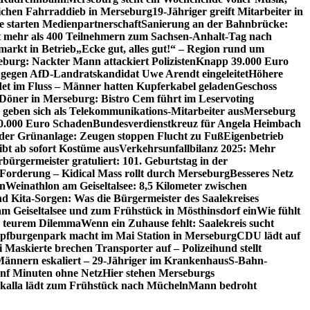
lichen Fahrraddieb in Merseburg
19-Jähriger greift Mitarbeiter in
e starten Medienpartnerschaft
Sanierung an der Bahnbrücke:
it mehr als 400 Teilnehmern zum Sachsen-Anhalt-Tag nach
arkt in Betrieb
„Ecke gut, alles gut!“ – Region rund um
eburg: Nackter Mann attackiert Polizisten
Knapp 39.000 Euro
 gegen AfD-Landratskandidat Uwe Arendt eingeleitet
Höhere
det im Fluss – Männer hatten Kupferkabel geladen
Geschoss
 Döner in Merseburg: Bistro Cem führt im Leservoting
 geben sich als Telekommunikations-Mitarbeiter aus
Merseburg
00.000 Euro Schaden
Bundesverdienstkreuz für Angela Heimbach
 der Grünanlage: Zeugen stoppen Flucht zu Fuß
Eigenbetrieb
ibt ab sofort Kostüme aus
Verkehrsunfallbilanz 2025: Mehr
bürgermeister gratuliert: 101. Geburtstag in der
 Forderung – Kidical Mass rollt durch Merseburg
Besseres Netz
in
Weinathlon am Geiseltalsee: 8,5 Kilometer zwischen
nd Kita-Sorgen: Was die Bürgermeister des Saalekreises
am Geiseltalsee und zum Frühstück in Mösthinsdorf ein
Wie fühlt
r teurem Dilemma
Wenn ein Zuhause fehlt: Saalekreis sucht
pfburgenpark macht im Mai Station in Merseburg
CDU lädt auf
i Maskierte brechen Transporter auf – Polizeihund stellt
Männern eskaliert – 29-Jähriger im Krankenhaus
S-Bahn-
ünf Minuten ohne Netz
Hier stehen Merseburgs
kalla lädt zum Frühstück nach Mücheln
Mann bedroht