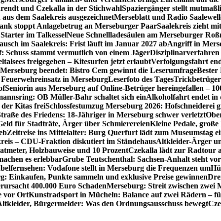
rendt und Czekalla in der Stichwahl
Spaziergänger stellt mutmaß
aus dem Saalekreis ausgezeichnet
Merseblatt und Radio Saalewell
Bank stoppt Anlagebetrug an Merseburger Paar
Saalekreis zieht m
Starter im Talkessel
Neue Schnellladesäulen am Merseburger Roßm
usch im Saalekreis: Frist läuft im Januar 2027 ab
Angriff in Mers
f: Schuss stammt vermutlich von einem Jäger
Disziplinarverfahren
ltalsees freigegeben – Kitesurfen jetzt erlaubt
Verfolgungsfahrt en
 Merseburg beendet: Bistro Cem gewinnt die Leserumfrage
Bester
Feuerwehreinsatz in Merseburg
Leserfoto des Tages
Trickbetrüger
of
Seniorin aus Merseburg auf Online-Betrüger hereingefallen – 1
nnsring: OB Müller-Bahr schaltet sich ein
Alkoholfahrt endet in
der Kitas frei
Schlossfestumzug Merseburg 2026: Hofschneiderei g
Straße des Friedens: 18-Jähriger in Merseburg schwer verletzt
Ober
ld für Stadträte, Ärger über Schmierereien
Kleine Pedale, große
eb
Zeitreise ins Mittelalter: Burg Querfurt lädt zum Museumstag e
reis – CDU-Fraktion diskutiert im Ständehaus
Altkleider-Ärger u
atmeter, Holzbauweise und 10 Prozent
Czekalla lädt zur Radtour 
 machen es erlebbar
Grube Teutschenthal: Sachsen-Anhalt steht vo
belfernsehen: Vodafone stellt in Merseburg die Frequenzen um
Hü
g: Einkaufen, Punkte sammeln und exklusive Preise gewinnen
Dre
rursacht 400.000 Euro Schaden
Merseburg: Streit zwischen zwei 
e vor Ort
Kunstradsport in Mücheln: Balance auf zwei Rädern – f
Altkleider, Bürgermelder: Was den Ordnungsausschuss bewegt
Cze