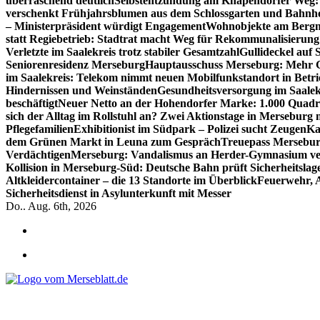
überraschend deutlich
Selbstentzündung am Knapendorfer Weg: 
verschenkt Frühjahrsblumen aus dem Schlossgarten und Bahnh
– Ministerpräsident würdigt Engagement
Wohnobjekte am Bergma
statt Regiebetrieb: Stadtrat macht Weg für Rekommunalisierung 
Verletzte im Saalekreis trotz stabiler Gesamtzahl
Gullideckel auf 
Seniorenresidenz Merseburg
Hauptausschuss Merseburg: Mehr Ge
im Saalekreis: Telekom nimmt neuen Mobilfunkstandort in Betri
Hindernissen und Weinständen
Gesundheitsversorgung im Saalek
beschäftigt
Neuer Netto an der Hohendorfer Marke: 1.000 Quadr
sich der Alltag im Rollstuhl an? Zwei Aktionstage in Merseburg
Pflegefamilien
Exhibitionist im Südpark – Polizei sucht Zeugen
Ka
dem Grünen Markt in Leuna zum Gespräch
Treuepass Mersebur
Verdächtigen
Merseburg: Vandalismus an Herder-Gymnasium ve
Kollision in Merseburg-Süd: Deutsche Bahn prüft Sicherheitslag
Altkleidercontainer – die 13 Standorte im Überblick
Feuerwehr, 
Sicherheitsdienst in Asylunterkunft mit Messer
Do.. Aug. 6th, 2026
*** Lokal informiert, Regional inspiriert***