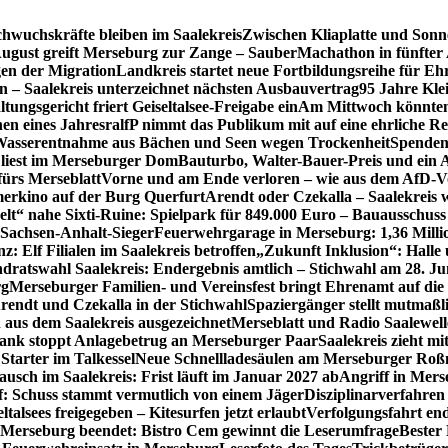
hwuchskräfte bleiben im Saalekreis
Zwischen Kliaplatte und Sonn
ugust greift Merseburg zur Zange – SauberMachathon in fünfter 
en der Migration
Landkreis startet neue Fortbildungsreihe für Eh
en – Saalekreis unterzeichnet nächsten Ausbauvertrag
95 Jahre Kle
tungsgericht friert Geiseltalsee-Freigabe ein
Am Mittwoch könnten 
en eines Jahres
ralfP nimmt das Publikum mit auf eine ehrliche R
 Wasserentnahme aus Bächen und Seen wegen Trockenheit
Spenden
 liest im Merseburger Dom
Bauturbo, Walter-Bauer-Preis und ein Au
fürs Merseblatt
Vorne und am Ende verloren – wie aus dem AfD-V
erkino auf der Burg Querfurt
Arendt oder Czekalla – Saalekreis 
lt“ nahe Sixti-Ruine: Spielpark für 849.000 Euro – Bauausschuss
 Sachsen-Anhalt-Sieger
Feuerwehrgarage in Merseburg: 1,36 Mill
: Elf Filialen im Saalekreis betroffen
„Zukunft Inklusion“: Halle 
dratswahl Saalekreis: Endergebnis amtlich – Stichwahl am 28. Ju
rg
Merseburger Familien- und Vereinsfest bringt Ehrenamt auf d
rendt und Czekalla in der Stichwahl
Spaziergänger stellt mutmaß
aus dem Saalekreis ausgezeichnet
Merseblatt und Radio Saalewell
Bank stoppt Anlagebetrug an Merseburger Paar
Saalekreis zieht m
Starter im Talkessel
Neue Schnellladesäulen am Merseburger Roßm
usch im Saalekreis: Frist läuft im Januar 2027 ab
Angriff in Mers
f: Schuss stammt vermutlich von einem Jäger
Disziplinarverfahren
ltalsees freigegeben – Kitesurfen jetzt erlaubt
Verfolgungsfahrt en
 Merseburg beendet: Bistro Cem gewinnt die Leserumfrage
Bester