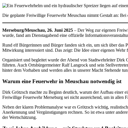
Die geplante Freiwillige Feuerwehr Meuschau nimmt Gestalt an: Bei e
Merseburg/Meuschau, 26. Juni 2025
– Der Weg zur eigenen Freiwil
wurde, fand am Dienstagabend eine offizielle Informationsveranstaltung
Rund elf Bürgerinnen und Bürger fanden sich ein, um sich über das Proj
Mitwirkung interessiert sind. Das zeigt: Die Idee einer eigenen Wehr 
Organisiert und begleitet wurde der Abend von Stadtwehrleiter Dirk 
führten. Auch Ortsbürgermeister Ralf Langrock und sein Stellvertreter
hinter dem Vorhaben und werden alles in unserer Macht Stehende tun
Warum eine Feuerwehr in Meuschau notwendig ist
Dirk Grötzsch machte zu Beginn deutlich, warum der Aufbau einer eig
Freiwillige Feuerwehr Merseburg sei nicht ausreichend, um in allen Fä
Neben der klaren Problemanalyse war es Grötzsch wichtig, realistisch
Anerkennung und Vergünstigungen rechnen. So ist etwa unter anderem
der Wertschätzung.