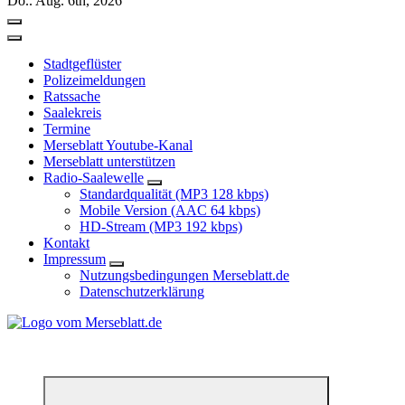
Do.. Aug. 6th, 2026
Stadtgeflüster
Polizeimeldungen
Ratssache
Saalekreis
Termine
Merseblatt Youtube-Kanal
Merseblatt unterstützen
Radio-Saalewelle
Standardqualität (MP3 128 kbps)
Mobile Version (AAC 64 kbps)
HD-Stream (MP3 192 kbps)
Kontakt
Impressum
Nutzungsbedingungen Merseblatt.de
Datenschutzerklärung
*** Lokal informiert, Regional inspiriert***