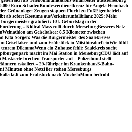
 geben sich als Telekommunikations-Mitarbeiter aus
Merseburg
00.000 Euro Schaden
Bundesverdienstkreuz für Angela Heimbach
 der Grünanlage: Zeugen stoppen Flucht zu Fuß
Eigenbetrieb
ibt ab sofort Kostüme aus
Verkehrsunfallbilanz 2025: Mehr
bürgermeister gratuliert: 101. Geburtstag in der
 Forderung – Kidical Mass rollt durch Merseburg
Besseres Netz
in
Weinathlon am Geiseltalsee: 8,5 Kilometer zwischen
nd Kita-Sorgen: Was die Bürgermeister des Saalekreises
am Geiseltalsee und zum Frühstück in Mösthinsdorf ein
Wie fühlt
r teurem Dilemma
Wenn ein Zuhause fehlt: Saalekreis sucht
pfburgenpark macht im Mai Station in Merseburg
CDU lädt auf
i Maskierte brechen Transporter auf – Polizeihund stellt
Männern eskaliert – 29-Jähriger im Krankenhaus
S-Bahn-
ünf Minuten ohne Netz
Hier stehen Merseburgs
kalla lädt zum Frühstück nach Mücheln
Mann bedroht