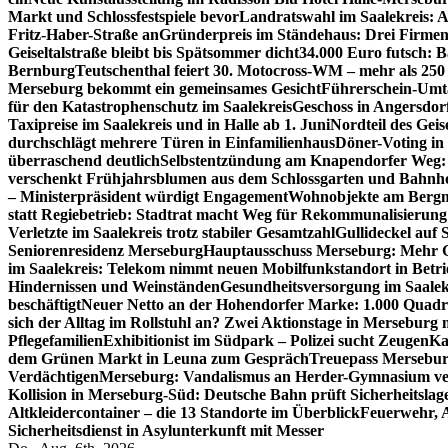
Markt und Schlossfestspiele bevor
Landratswahl im Saalekreis: A
Fritz-Haber-Straße an
Gründerpreis im Ständehaus: Drei Firmen 
Geiseltalstraße bleibt bis Spätsommer dicht
34.000 Euro futsch: 
Bernburg
Teutschenthal feiert 30. Motocross-WM – mehr als 250 
Merseburg bekommt ein gemeinsames Gesicht
Führerschein-Umta
für den Katastrophenschutz im Saalekreis
Geschoss in Angersdor
Taxipreise im Saalekreis und in Halle ab 1. Juni
Nordteil des Geise
durchschlägt mehrere Türen in Einfamilienhaus
Döner-Voting in
überraschend deutlich
Selbstentzündung am Knapendorfer Weg: 
verschenkt Frühjahrsblumen aus dem Schlossgarten und Bahnh
– Ministerpräsident würdigt Engagement
Wohnobjekte am Bergma
statt Regiebetrieb: Stadtrat macht Weg für Rekommunalisierung 
Verletzte im Saalekreis trotz stabiler Gesamtzahl
Gullideckel auf 
Seniorenresidenz Merseburg
Hauptausschuss Merseburg: Mehr Ge
im Saalekreis: Telekom nimmt neuen Mobilfunkstandort in Betri
Hindernissen und Weinständen
Gesundheitsversorgung im Saalek
beschäftigt
Neuer Netto an der Hohendorfer Marke: 1.000 Quadr
sich der Alltag im Rollstuhl an? Zwei Aktionstage in Merseburg
Pflegefamilien
Exhibitionist im Südpark – Polizei sucht Zeugen
Ka
dem Grünen Markt in Leuna zum Gespräch
Treuepass Mersebur
Verdächtigen
Merseburg: Vandalismus an Herder-Gymnasium ve
Kollision in Merseburg-Süd: Deutsche Bahn prüft Sicherheitslag
Altkleidercontainer – die 13 Standorte im Überblick
Feuerwehr, 
Sicherheitsdienst in Asylunterkunft mit Messer