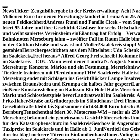
Skip
to
NewsTicker:
Zeugnisübergabe in der Kreisverwaltung: Acht Nac
content
Millionen Euro für neuen Forschungsstandort in Leuna
Am 29. A
neuen Feldkochherd
Andreas Rumi und Familie Cicek – vom Seg
feiert 95 Jahre und ihre Geschichte
Glasfaser für sechs Ortschaft
und weiht saniertes Vereinsheim ein
Eilantrag hat Erfolg – Verwal
Bahnknoten Merseburg lahm – zwölfter Fall im Raum Halle binn
in der Gotthardstraße und was ist mit Müller?
Saalekreis stoppt
gestohlen
Herrschergeschichten aus dem Mittelalter: Udo Schenk
im Saalekreis
„Frei heraus“ Alfred Georg Frei schreibt Kolumne 
im Saalekreis – CDU-Mann wird neuer Landrat
7. August: Somm
Merseburg: Konzerte, Märkte und ein Festumzug
„Mererlebniswe
Tierärzte trainieren mit Pferdedummy
THW Saalekreis: Halle ist
Merseburg endet mit Schlägen ins Gesicht
Bäcker Lampe Insolvenz
zwischen Braunsbedra und Krumpa ein halbes Jahr gesperrt
Lan
ein
Neue Kunstausstellung im Radisson Blu Hotel Halle-Mersebu
Markt und Schlossfestspiele bevor
Landratswahl im Saalekreis: A
Fritz-Haber-Straße an
Gründerpreis im Ständehaus: Drei Firmen 
Geiseltalstraße bleibt bis Spätsommer dicht
34.000 Euro futsch: 
Bernburg
Teutschenthal feiert 30. Motocross-WM – mehr als 250 
Merseburg bekommt ein gemeinsames Gesicht
Führerschein-Umta
für den Katastrophenschutz im Saalekreis
Geschoss in Angersdor
Taxipreise im Saalekreis und in Halle ab 1. Juni
Nordteil des Geise
durchschlägt mehrere Türen in Einfamilienhaus
Döner-Voting in