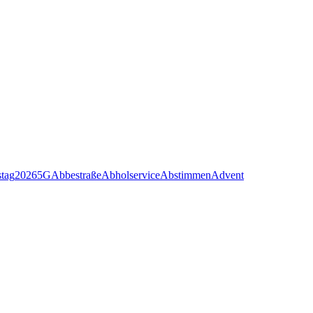
stag
2026
5G
Abbestraße
Abholservice
Abstimmen
Advent