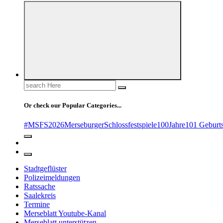
Search
for:
Or check our Popular Categories...
#MSFS2026MerseburgerSchlossfestspiele
100Jahre
101 Geburt
Stadtgeflüster
Polizeimeldungen
Ratssache
Saalekreis
Termine
Merseblatt Youtube-Kanal
Merseblatt unterstützen