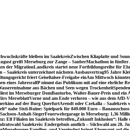
hwuchskräfte bleiben im Saalekreis
Zwischen Kliaplatte und Sonn
ugust greift Merseburg zur Zange – SauberMachathon in fünfter 
en der Migration
Landkreis startet neue Fortbildungsreihe für Eh
en – Saalekreis unterzeichnet nächsten Ausbauvertrag
95 Jahre Kle
tungsgericht friert Geiseltalsee-Freigabe ein
Am Mittwoch könnten 
en eines Jahres
ralfP nimmt das Publikum mit auf eine ehrliche R
 Wasserentnahme aus Bächen und Seen wegen Trockenheit
Spenden
 liest im Merseburger Dom
Bauturbo, Walter-Bauer-Preis und ein Au
fürs Merseblatt
Vorne und am Ende verloren – wie aus dem AfD-V
erkino auf der Burg Querfurt
Arendt oder Czekalla – Saalekreis 
lt“ nahe Sixti-Ruine: Spielpark für 849.000 Euro – Bauausschuss
 Sachsen-Anhalt-Sieger
Feuerwehrgarage in Merseburg: 1,36 Mill
: Elf Filialen im Saalekreis betroffen
„Zukunft Inklusion“: Halle 
dratswahl Saalekreis: Endergebnis amtlich – Stichwahl am 28. Ju
rg
Merseburger Familien- und Vereinsfest bringt Ehrenamt auf d