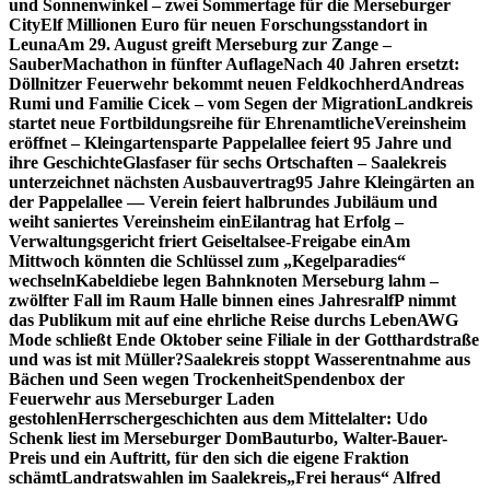
und Sonnenwinkel – zwei Sommertage für die Merseburger
City
Elf Millionen Euro für neuen Forschungsstandort in
Leuna
Am 29. August greift Merseburg zur Zange –
SauberMachathon in fünfter Auflage
Nach 40 Jahren ersetzt:
Döllnitzer Feuerwehr bekommt neuen Feldkochherd
Andreas
Rumi und Familie Cicek – vom Segen der Migration
Landkreis
startet neue Fortbildungsreihe für Ehrenamtliche
Vereinsheim
eröffnet – Kleingartensparte Pappelallee feiert 95 Jahre und
ihre Geschichte
Glasfaser für sechs Ortschaften – Saalekreis
unterzeichnet nächsten Ausbauvertrag
95 Jahre Kleingärten an
der Pappelallee — Verein feiert halbrundes Jubiläum und
weiht saniertes Vereinsheim ein
Eilantrag hat Erfolg –
Verwaltungsgericht friert Geiseltalsee-Freigabe ein
Am
Mittwoch könnten die Schlüssel zum „Kegelparadies“
wechseln
Kabeldiebe legen Bahnknoten Merseburg lahm –
zwölfter Fall im Raum Halle binnen eines Jahres
ralfP nimmt
das Publikum mit auf eine ehrliche Reise durchs Leben
AWG
Mode schließt Ende Oktober seine Filiale in der Gotthardstraße
und was ist mit Müller?
Saalekreis stoppt Wasserentnahme aus
Bächen und Seen wegen Trockenheit
Spendenbox der
Feuerwehr aus Merseburger Laden
gestohlen
Herrschergeschichten aus dem Mittelalter: Udo
Schenk liest im Merseburger Dom
Bauturbo, Walter-Bauer-
Preis und ein Auftritt, für den sich die eigene Fraktion
schämt
Landratswahlen im Saalekreis
„Frei heraus“ Alfred