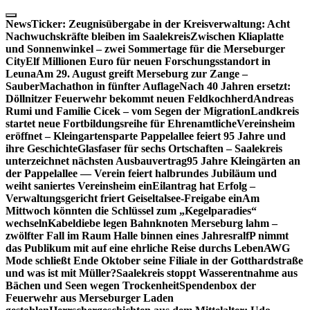
Skip
to
NewsTicker:
Zeugnisübergabe in der Kreisverwaltung: Acht
content
Nachwuchskräfte bleiben im Saalekreis
Zwischen Kliaplatte
und Sonnenwinkel – zwei Sommertage für die Merseburger
City
Elf Millionen Euro für neuen Forschungsstandort in
Leuna
Am 29. August greift Merseburg zur Zange –
SauberMachathon in fünfter Auflage
Nach 40 Jahren ersetzt:
Döllnitzer Feuerwehr bekommt neuen Feldkochherd
Andreas
Rumi und Familie Cicek – vom Segen der Migration
Landkreis
startet neue Fortbildungsreihe für Ehrenamtliche
Vereinsheim
eröffnet – Kleingartensparte Pappelallee feiert 95 Jahre und
ihre Geschichte
Glasfaser für sechs Ortschaften – Saalekreis
unterzeichnet nächsten Ausbauvertrag
95 Jahre Kleingärten an
der Pappelallee — Verein feiert halbrundes Jubiläum und
weiht saniertes Vereinsheim ein
Eilantrag hat Erfolg –
Verwaltungsgericht friert Geiseltalsee-Freigabe ein
Am
Mittwoch könnten die Schlüssel zum „Kegelparadies“
wechseln
Kabeldiebe legen Bahnknoten Merseburg lahm –
zwölfter Fall im Raum Halle binnen eines Jahres
ralfP nimmt
das Publikum mit auf eine ehrliche Reise durchs Leben
AWG
Mode schließt Ende Oktober seine Filiale in der Gotthardstraße
und was ist mit Müller?
Saalekreis stoppt Wasserentnahme aus
Bächen und Seen wegen Trockenheit
Spendenbox der
Feuerwehr aus Merseburger Laden