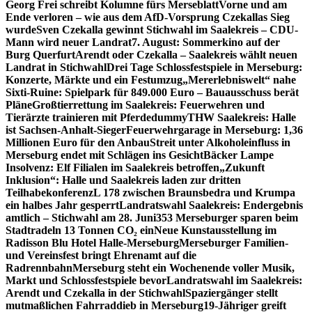
Georg Frei schreibt Kolumne fürs Merseblatt
Vorne und am
Ende verloren – wie aus dem AfD-Vorsprung Czekallas Sieg
wurde
Sven Czekalla gewinnt Stichwahl im Saalekreis – CDU-
Mann wird neuer Landrat
7. August: Sommerkino auf der
Burg Querfurt
Arendt oder Czekalla – Saalekreis wählt neuen
Landrat in Stichwahl
Drei Tage Schlossfestspiele in Merseburg:
Konzerte, Märkte und ein Festumzug
„Mererlebniswelt“ nahe
Sixti-Ruine: Spielpark für 849.000 Euro – Bauausschuss berät
Pläne
Großtierrettung im Saalekreis: Feuerwehren und
Tierärzte trainieren mit Pferdedummy
THW Saalekreis: Halle
ist Sachsen-Anhalt-Sieger
Feuerwehrgarage in Merseburg: 1,36
Millionen Euro für den Anbau
Streit unter Alkoholeinfluss in
Merseburg endet mit Schlägen ins Gesicht
Bäcker Lampe
Insolvenz: Elf Filialen im Saalekreis betroffen
„Zukunft
Inklusion“: Halle und Saalekreis laden zur dritten
Teilhabekonferenz
L 178 zwischen Braunsbedra und Krumpa
ein halbes Jahr gesperrt
Landratswahl Saalekreis: Endergebnis
amtlich – Stichwahl am 28. Juni
353 Merseburger sparen beim
Stadtradeln 13 Tonnen CO₂ ein
Neue Kunstausstellung im
Radisson Blu Hotel Halle-Merseburg
Merseburger Familien-
und Vereinsfest bringt Ehrenamt auf die
Radrennbahn
Merseburg steht ein Wochenende voller Musik,
Markt und Schlossfestspiele bevor
Landratswahl im Saalekreis:
Arendt und Czekalla in der Stichwahl
Spaziergänger stellt
mutmaßlichen Fahrraddieb in Merseburg
19-Jähriger greift