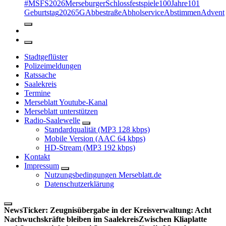
#MSFS2026MerseburgerSchlossfestspiele
100Jahre
101
Geburtstag
2026
5G
Abbestraße
Abholservice
Abstimmen
Advent
Stadtgeflüster
Polizeimeldungen
Ratssache
Saalekreis
Termine
Merseblatt Youtube-Kanal
Merseblatt unterstützen
Radio-Saalewelle
Standardqualität (MP3 128 kbps)
Mobile Version (AAC 64 kbps)
HD-Stream (MP3 192 kbps)
Kontakt
Impressum
Nutzungsbedingungen Merseblatt.de
Datenschutzerklärung
NewsTicker:
Zeugnisübergabe in der Kreisverwaltung: Acht
Nachwuchskräfte bleiben im Saalekreis
Zwischen Kliaplatte