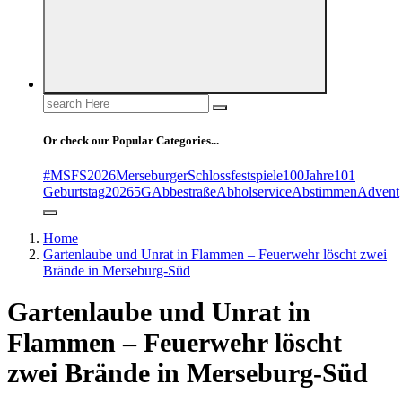
Search
for:
Or check our Popular Categories...
#MSFS2026MerseburgerSchlossfestspiele
100Jahre
101
Geburtstag
2026
5G
Abbestraße
Abholservice
Abstimmen
Advent
Home
Gartenlaube und Unrat in Flammen – Feuerwehr löscht zwei
Brände in Merseburg-Süd
Gartenlaube und Unrat in
Flammen – Feuerwehr löscht
zwei Brände in Merseburg-Süd