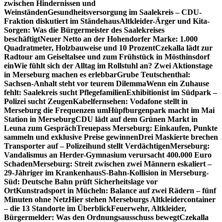
zwischen Hindernissen und
Weinständen
Gesundheitsversorgung im Saalekreis – CDU-
Fraktion diskutiert im Ständehaus
Altkleider-Ärger und Kita-
Sorgen: Was die Bürgermeister des Saalekreises
beschäftigt
Neuer Netto an der Hohendorfer Marke: 1.000
Quadratmeter, Holzbauweise und 10 Prozent
Czekalla lädt zur
Radtour am Geiseltalsee und zum Frühstück in Mösthinsdorf
ein
Wie fühlt sich der Alltag im Rollstuhl an? Zwei Aktionstage
in Merseburg machen es erlebbar
Grube Teutschenthal:
Sachsen-Anhalt steht vor teurem Dilemma
Wenn ein Zuhause
fehlt: Saalekreis sucht Pflegefamilien
Exhibitionist im Südpark –
Polizei sucht Zeugen
Kabelfernsehen: Vodafone stellt in
Merseburg die Frequenzen um
Hüpfburgenpark macht im Mai
Station in Merseburg
CDU lädt auf dem Grünen Markt in
Leuna zum Gespräch
Treuepass Merseburg: Einkaufen, Punkte
sammeln und exklusive Preise gewinnen
Drei Maskierte brechen
Transporter auf – Polizeihund stellt Verdächtigen
Merseburg:
Vandalismus an Herder-Gymnasium verursacht 400.000 Euro
Schaden
Merseburg: Streit zwischen zwei Männern eskaliert –
29-Jähriger im Krankenhaus
S-Bahn-Kollision in Merseburg-
Süd: Deutsche Bahn prüft Sicherheitslage vor
Ort
Kunstradsport in Mücheln: Balance auf zwei Rädern – fünf
Minuten ohne Netz
Hier stehen Merseburgs Altkleidercontainer
– die 13 Standorte im Überblick
Feuerwehr, Altkleider,
Bürgermelder: Was den Ordnungsausschuss bewegt
Czekalla