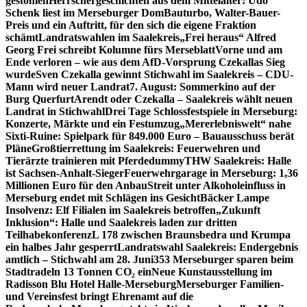
gestohlen
Herrschergeschichten aus dem Mittelalter: Udo
Schenk liest im Merseburger Dom
Bauturbo, Walter-Bauer-
Preis und ein Auftritt, für den sich die eigene Fraktion
schämt
Landratswahlen im Saalekreis
„Frei heraus“ Alfred
Georg Frei schreibt Kolumne fürs Merseblatt
Vorne und am
Ende verloren – wie aus dem AfD-Vorsprung Czekallas Sieg
wurde
Sven Czekalla gewinnt Stichwahl im Saalekreis – CDU-
Mann wird neuer Landrat
7. August: Sommerkino auf der
Burg Querfurt
Arendt oder Czekalla – Saalekreis wählt neuen
Landrat in Stichwahl
Drei Tage Schlossfestspiele in Merseburg:
Konzerte, Märkte und ein Festumzug
„Mererlebniswelt“ nahe
Sixti-Ruine: Spielpark für 849.000 Euro – Bauausschuss berät
Pläne
Großtierrettung im Saalekreis: Feuerwehren und
Tierärzte trainieren mit Pferdedummy
THW Saalekreis: Halle
ist Sachsen-Anhalt-Sieger
Feuerwehrgarage in Merseburg: 1,36
Millionen Euro für den Anbau
Streit unter Alkoholeinfluss in
Merseburg endet mit Schlägen ins Gesicht
Bäcker Lampe
Insolvenz: Elf Filialen im Saalekreis betroffen
„Zukunft
Inklusion“: Halle und Saalekreis laden zur dritten
Teilhabekonferenz
L 178 zwischen Braunsbedra und Krumpa
ein halbes Jahr gesperrt
Landratswahl Saalekreis: Endergebnis
amtlich – Stichwahl am 28. Juni
353 Merseburger sparen beim
Stadtradeln 13 Tonnen CO₂ ein
Neue Kunstausstellung im
Radisson Blu Hotel Halle-Merseburg
Merseburger Familien-
und Vereinsfest bringt Ehrenamt auf die