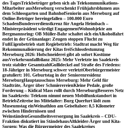
des Tages
Trickbetrüger geben sich als Telekommunikations-
Mitarbeiter aus
Merseburg verschenkt Frühjahrsblumen aus
dem Schlossgarten und Bahnhof
Seniorin aus Merseburg auf
Online-Betrüger hereingefallen – 100.000 Euro
Schaden
Bundesverdienstkreuz für Angela Heimbach –
Ministerpräsident würdigt Engagement
Wohnobjekte am
Bergmannsring: OB Müller-Bahr schaltet sich ein
Alkoholfahrt
endet in der Grünanlage: Zeugen stoppen Flucht zu
Fuß
Eigenbetrieb statt Regiebetrieb: Stadtrat macht Weg für
Rekommunalisierung der Kitas frei
Schlossfestumzug
Merseburg 2026: Hofschneiderei gibt ab sofort Kostüme
aus
Verkehrsunfallbilanz 2025: Mehr Verletzte im Saalekreis
trotz stabiler Gesamtzahl
Gullideckel auf Straße des Friedens:
18-Jähriger in Merseburg schwer verletzt
Oberbürgermeister
gratuliert: 101. Geburtstag in der Seniorenresidenz
Merseburg
Hauptausschuss Merseburg: Mehr Geld für
Stadträte, Ärger über Schmierereien
Kleine Pedale, große
Forderung – Kidical Mass rollt durch Merseburg
Besseres Netz
im Saalekreis: Telekom nimmt neuen Mobilfunkstandort in
Betrieb
Zeitreise ins Mittelalter: Burg Querfurt lädt zum
Museumstag ein
Weinathlon am Geiseltalsee: 8,5 Kilometer
zwischen Hindernissen und
Weinständen
Gesundheitsversorgung im Saalekreis – CDU-
Fraktion diskutiert im Ständehaus
Altkleider-Ärger und Kita-
Sorgen: Was die Bürgermeister des Saalekreises