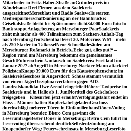
Mitarbeiter in Fritz-Haber-Straße an
Gründerpreis im
Ständehaus: Drei Firmen aus dem Saalekreis
ausgezeichnet
Merseblatt und Radio Saalewelle starten
Medienpartnerschaft
Sanierung an der Bahnbrücke:
Geiseltalstraße bleibt bis Spätsommer dicht
34.000 Euro futsch:
Bank stoppt Anlagebetrug an Merseburger Paar
Saalekreis
zieht mit mehr als 400 Teilnehmern zum Sachsen-Anhalt-Tag
nach Bernburg
Teutschenthal feiert 30. Motocross-WM – mehr
als 250 Starter im Talkessel
Neue Schnellladesäulen am
Merseburger Roßmarkt in Betrieb
„Ecke gut, alles gut!“ –
Region rund um Merseburg bekommt ein gemeinsames
Gesicht
Führerschein-Umtausch im Saalekreis: Frist läuft im
Januar 2027 ab
Angriff in Merseburg: Nackter Mann attackiert
Polizisten
Knapp 39.000 Euro für den Katastrophenschutz im
Saalekreis
Geschoss in Angersdorf: Schuss stammt vermutlich
von einem Jäger
Disziplinarverfahren gegen AfD-
Landratskandidat Uwe Arendt eingeleitet
Höhere Taxipreise im
Saalekreis und in Halle ab 1. Juni
Nordteil des Geiseltalsees
freigegeben – Kitesurfen jetzt erlaubt
Verfolgungsfahrt endet im
Fluss – Männer hatten Kupferkabel geladen
Geschoss
durchschlägt mehrere Türen in Einfamilienhaus
Döner-Voting
in Merseburg beendet: Bistro Cem gewinnt die
Leserumfrage
Bester Döner in Merseburg: Bistro Cem führt im
Leservoting überraschend deutlich
Selbstentzündung am
Knapendorfer Weg: Feuerwehreinsatz in Merseburg
Leserfoto