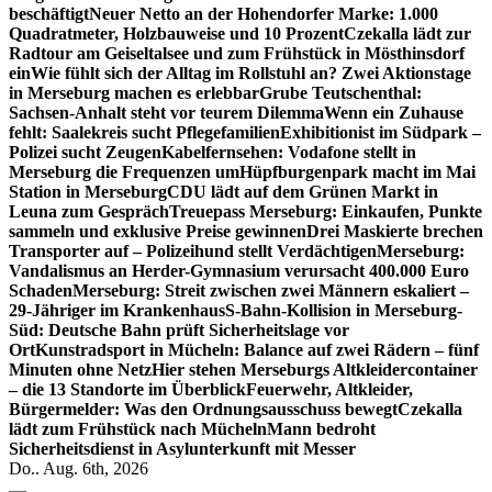
beschäftigt
Neuer Netto an der Hohendorfer Marke: 1.000
Quadratmeter, Holzbauweise und 10 Prozent
Czekalla lädt zur
Radtour am Geiseltalsee und zum Frühstück in Mösthinsdorf
ein
Wie fühlt sich der Alltag im Rollstuhl an? Zwei Aktionstage
in Merseburg machen es erlebbar
Grube Teutschenthal:
Sachsen-Anhalt steht vor teurem Dilemma
Wenn ein Zuhause
fehlt: Saalekreis sucht Pflegefamilien
Exhibitionist im Südpark –
Polizei sucht Zeugen
Kabelfernsehen: Vodafone stellt in
Merseburg die Frequenzen um
Hüpfburgenpark macht im Mai
Station in Merseburg
CDU lädt auf dem Grünen Markt in
Leuna zum Gespräch
Treuepass Merseburg: Einkaufen, Punkte
sammeln und exklusive Preise gewinnen
Drei Maskierte brechen
Transporter auf – Polizeihund stellt Verdächtigen
Merseburg:
Vandalismus an Herder-Gymnasium verursacht 400.000 Euro
Schaden
Merseburg: Streit zwischen zwei Männern eskaliert –
29-Jähriger im Krankenhaus
S-Bahn-Kollision in Merseburg-
Süd: Deutsche Bahn prüft Sicherheitslage vor
Ort
Kunstradsport in Mücheln: Balance auf zwei Rädern – fünf
Minuten ohne Netz
Hier stehen Merseburgs Altkleidercontainer
– die 13 Standorte im Überblick
Feuerwehr, Altkleider,
Bürgermelder: Was den Ordnungsausschuss bewegt
Czekalla
lädt zum Frühstück nach Mücheln
Mann bedroht
Sicherheitsdienst in Asylunterkunft mit Messer
Do.. Aug. 6th, 2026