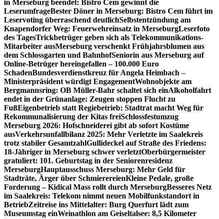
in Merseburg beendet: Bistro Cem gewinnt die
Leserumfrage
Bester Döner in Merseburg: Bistro Cem führt im
Leservoting überraschend deutlich
Selbstentzündung am
Knapendorfer Weg: Feuerwehreinsatz in Merseburg
Leserfoto
des Tages
Trickbetrüger geben sich als Telekommunikations-
Mitarbeiter aus
Merseburg verschenkt Frühjahrsblumen aus
dem Schlossgarten und Bahnhof
Seniorin aus Merseburg auf
Online-Betrüger hereingefallen – 100.000 Euro
Schaden
Bundesverdienstkreuz für Angela Heimbach –
Ministerpräsident würdigt Engagement
Wohnobjekte am
Bergmannsring: OB Müller-Bahr schaltet sich ein
Alkoholfahrt
endet in der Grünanlage: Zeugen stoppen Flucht zu
Fuß
Eigenbetrieb statt Regiebetrieb: Stadtrat macht Weg für
Rekommunalisierung der Kitas frei
Schlossfestumzug
Merseburg 2026: Hofschneiderei gibt ab sofort Kostüme
aus
Verkehrsunfallbilanz 2025: Mehr Verletzte im Saalekreis
trotz stabiler Gesamtzahl
Gullideckel auf Straße des Friedens:
18-Jähriger in Merseburg schwer verletzt
Oberbürgermeister
gratuliert: 101. Geburtstag in der Seniorenresidenz
Merseburg
Hauptausschuss Merseburg: Mehr Geld für
Stadträte, Ärger über Schmierereien
Kleine Pedale, große
Forderung – Kidical Mass rollt durch Merseburg
Besseres Netz
im Saalekreis: Telekom nimmt neuen Mobilfunkstandort in
Betrieb
Zeitreise ins Mittelalter: Burg Querfurt lädt zum
Museumstag ein
Weinathlon am Geiseltalsee: 8,5 Kilometer