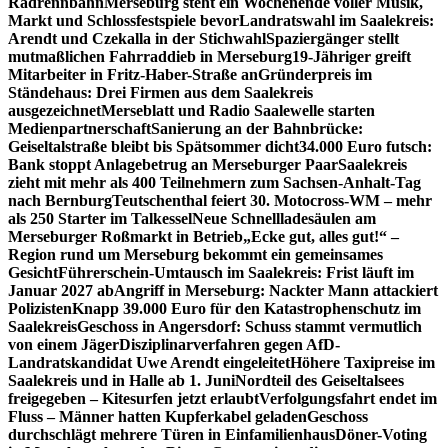
Radrennbahn
Merseburg steht ein Wochenende voller Musik,
Markt und Schlossfestspiele bevor
Landratswahl im Saalekreis:
Arendt und Czekalla in der Stichwahl
Spaziergänger stellt
mutmaßlichen Fahrraddieb in Merseburg
19-Jähriger greift
Mitarbeiter in Fritz-Haber-Straße an
Gründerpreis im
Ständehaus: Drei Firmen aus dem Saalekreis
ausgezeichnet
Merseblatt und Radio Saalewelle starten
Medienpartnerschaft
Sanierung an der Bahnbrücke:
Geiseltalstraße bleibt bis Spätsommer dicht
34.000 Euro futsch:
Bank stoppt Anlagebetrug an Merseburger Paar
Saalekreis
zieht mit mehr als 400 Teilnehmern zum Sachsen-Anhalt-Tag
nach Bernburg
Teutschenthal feiert 30. Motocross-WM – mehr
als 250 Starter im Talkessel
Neue Schnellladesäulen am
Merseburger Roßmarkt in Betrieb
„Ecke gut, alles gut!“ –
Region rund um Merseburg bekommt ein gemeinsames
Gesicht
Führerschein-Umtausch im Saalekreis: Frist läuft im
Januar 2027 ab
Angriff in Merseburg: Nackter Mann attackiert
Polizisten
Knapp 39.000 Euro für den Katastrophenschutz im
Saalekreis
Geschoss in Angersdorf: Schuss stammt vermutlich
von einem Jäger
Disziplinarverfahren gegen AfD-
Landratskandidat Uwe Arendt eingeleitet
Höhere Taxipreise im
Saalekreis und in Halle ab 1. Juni
Nordteil des Geiseltalsees
freigegeben – Kitesurfen jetzt erlaubt
Verfolgungsfahrt endet im
Fluss – Männer hatten Kupferkabel geladen
Geschoss
durchschlägt mehrere Türen in Einfamilienhaus
Döner-Voting