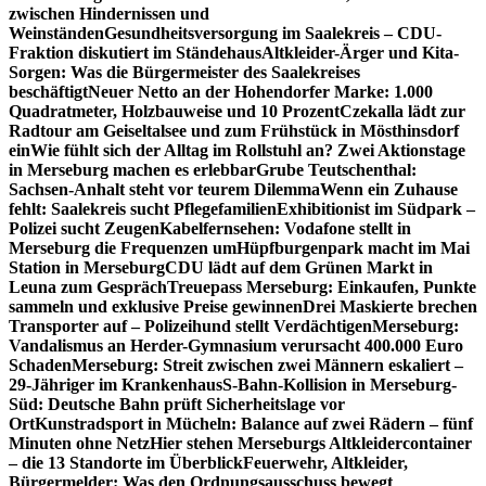
zwischen Hindernissen und
Weinständen
Gesundheitsversorgung im Saalekreis – CDU-
Fraktion diskutiert im Ständehaus
Altkleider-Ärger und Kita-
Sorgen: Was die Bürgermeister des Saalekreises
beschäftigt
Neuer Netto an der Hohendorfer Marke: 1.000
Quadratmeter, Holzbauweise und 10 Prozent
Czekalla lädt zur
Radtour am Geiseltalsee und zum Frühstück in Mösthinsdorf
ein
Wie fühlt sich der Alltag im Rollstuhl an? Zwei Aktionstage
in Merseburg machen es erlebbar
Grube Teutschenthal:
Sachsen-Anhalt steht vor teurem Dilemma
Wenn ein Zuhause
fehlt: Saalekreis sucht Pflegefamilien
Exhibitionist im Südpark –
Polizei sucht Zeugen
Kabelfernsehen: Vodafone stellt in
Merseburg die Frequenzen um
Hüpfburgenpark macht im Mai
Station in Merseburg
CDU lädt auf dem Grünen Markt in
Leuna zum Gespräch
Treuepass Merseburg: Einkaufen, Punkte
sammeln und exklusive Preise gewinnen
Drei Maskierte brechen
Transporter auf – Polizeihund stellt Verdächtigen
Merseburg:
Vandalismus an Herder-Gymnasium verursacht 400.000 Euro
Schaden
Merseburg: Streit zwischen zwei Männern eskaliert –
29-Jähriger im Krankenhaus
S-Bahn-Kollision in Merseburg-
Süd: Deutsche Bahn prüft Sicherheitslage vor
Ort
Kunstradsport in Mücheln: Balance auf zwei Rädern – fünf
Minuten ohne Netz
Hier stehen Merseburgs Altkleidercontainer
– die 13 Standorte im Überblick
Feuerwehr, Altkleider,
Bürgermelder: Was den Ordnungsausschuss bewegt