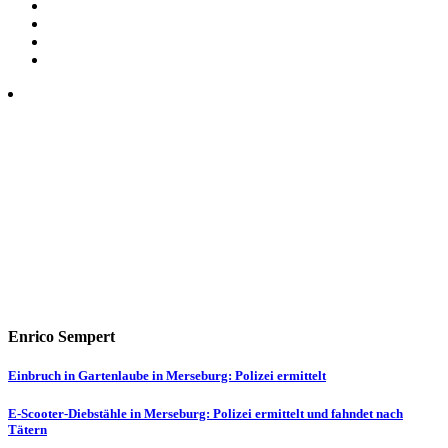
Enrico Sempert
Beitragsnavigation
Einbruch in Gartenlaube in Merseburg: Polizei ermittelt
E-Scooter-Diebstähle in Merseburg: Polizei ermittelt und fahndet nach
Tätern