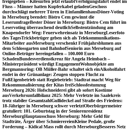
freigegeben – Kitesurfen jetzt erlaubt
Verfolgungsfahrt endet im
Fluss – Männer hatten Kupferkabel geladen
Geschoss
durchschlägt mehrere Türen in Einfamilienhaus
Döner-Voting
in Merseburg beendet: Bistro Cem gewinnt die
Leserumfrage
Bester Döner in Merseburg: Bistro Cem führt im
Leservoting überraschend deutlich
Selbstentzündung am
Knapendorfer Weg: Feuerwehreinsatz in Merseburg
Leserfoto
des Tages
Trickbetrüger geben sich als Telekommunikations-
Mitarbeiter aus
Merseburg verschenkt Frühjahrsblumen aus
dem Schlossgarten und Bahnhof
Seniorin aus Merseburg auf
Online-Betrüger hereingefallen – 100.000 Euro
Schaden
Bundesverdienstkreuz für Angela Heimbach –
Ministerpräsident würdigt Engagement
Wohnobjekte am
Bergmannsring: OB Müller-Bahr schaltet sich ein
Alkoholfahrt
endet in der Grünanlage: Zeugen stoppen Flucht zu
Fuß
Eigenbetrieb statt Regiebetrieb: Stadtrat macht Weg für
Rekommunalisierung der Kitas frei
Schlossfestumzug
Merseburg 2026: Hofschneiderei gibt ab sofort Kostüme
aus
Verkehrsunfallbilanz 2025: Mehr Verletzte im Saalekreis
trotz stabiler Gesamtzahl
Gullideckel auf Straße des Friedens:
18-Jähriger in Merseburg schwer verletzt
Oberbürgermeister
gratuliert: 101. Geburtstag in der Seniorenresidenz
Merseburg
Hauptausschuss Merseburg: Mehr Geld für
Stadträte, Ärger über Schmierereien
Kleine Pedale, große
Forderung – Kidical Mass rollt durch Merseburg
Besseres Netz