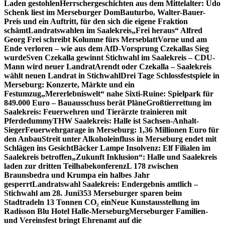
Laden gestohlen
Herrschergeschichten aus dem Mittelalter: Udo
Schenk liest im Merseburger Dom
Bauturbo, Walter-Bauer-
Preis und ein Auftritt, für den sich die eigene Fraktion
schämt
Landratswahlen im Saalekreis
„Frei heraus“ Alfred
Georg Frei schreibt Kolumne fürs Merseblatt
Vorne und am
Ende verloren – wie aus dem AfD-Vorsprung Czekallas Sieg
wurde
Sven Czekalla gewinnt Stichwahl im Saalekreis – CDU-
Mann wird neuer Landrat
Arendt oder Czekalla – Saalekreis
wählt neuen Landrat in Stichwahl
Drei Tage Schlossfestspiele in
Merseburg: Konzerte, Märkte und ein
Festumzug
„Mererlebniswelt“ nahe Sixti-Ruine: Spielpark für
849.000 Euro – Bauausschuss berät Pläne
Großtierrettung im
Saalekreis: Feuerwehren und Tierärzte trainieren mit
Pferdedummy
THW Saalekreis: Halle ist Sachsen-Anhalt-
Sieger
Feuerwehrgarage in Merseburg: 1,36 Millionen Euro für
den Anbau
Streit unter Alkoholeinfluss in Merseburg endet mit
Schlägen ins Gesicht
Bäcker Lampe Insolvenz: Elf Filialen im
Saalekreis betroffen
„Zukunft Inklusion“: Halle und Saalekreis
laden zur dritten Teilhabekonferenz
L 178 zwischen
Braunsbedra und Krumpa ein halbes Jahr
gesperrt
Landratswahl Saalekreis: Endergebnis amtlich –
Stichwahl am 28. Juni
353 Merseburger sparen beim
Stadtradeln 13 Tonnen CO₂ ein
Neue Kunstausstellung im
Radisson Blu Hotel Halle-Merseburg
Merseburger Familien-
und Vereinsfest bringt Ehrenamt auf die