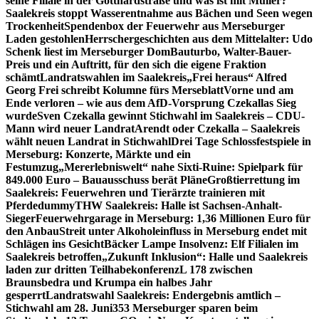
seine Filiale in der Gotthardstraße und was ist mit Müller?
Saalekreis stoppt Wasserentnahme aus Bächen und Seen wegen
Trockenheit
Spendenbox der Feuerwehr aus Merseburger
Laden gestohlen
Herrschergeschichten aus dem Mittelalter: Udo
Schenk liest im Merseburger Dom
Bauturbo, Walter-Bauer-
Preis und ein Auftritt, für den sich die eigene Fraktion
schämt
Landratswahlen im Saalekreis
„Frei heraus“ Alfred
Georg Frei schreibt Kolumne fürs Merseblatt
Vorne und am
Ende verloren – wie aus dem AfD-Vorsprung Czekallas Sieg
wurde
Sven Czekalla gewinnt Stichwahl im Saalekreis – CDU-
Mann wird neuer Landrat
Arendt oder Czekalla – Saalekreis
wählt neuen Landrat in Stichwahl
Drei Tage Schlossfestspiele in
Merseburg: Konzerte, Märkte und ein
Festumzug
„Mererlebniswelt“ nahe Sixti-Ruine: Spielpark für
849.000 Euro – Bauausschuss berät Pläne
Großtierrettung im
Saalekreis: Feuerwehren und Tierärzte trainieren mit
Pferdedummy
THW Saalekreis: Halle ist Sachsen-Anhalt-
Sieger
Feuerwehrgarage in Merseburg: 1,36 Millionen Euro für
den Anbau
Streit unter Alkoholeinfluss in Merseburg endet mit
Schlägen ins Gesicht
Bäcker Lampe Insolvenz: Elf Filialen im
Saalekreis betroffen
„Zukunft Inklusion“: Halle und Saalekreis
laden zur dritten Teilhabekonferenz
L 178 zwischen
Braunsbedra und Krumpa ein halbes Jahr
gesperrt
Landratswahl Saalekreis: Endergebnis amtlich –
Stichwahl am 28. Juni
353 Merseburger sparen beim