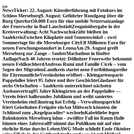
Skip
to
NewsTicker:
22. August: Künstlerführung mit Fotokurs im
content
Schloss Merseburg
9. August: Geführter Rundgang über die
Burg Querfurt
50.000 Euro für eine mobile Netzersatzanlage
der Feuerwehr in Bad Lauchstädt
Zeugnisübergabe in der
Kreisverwaltung: Acht Nachwuchskräfte bleiben im
Saalekreis
Zwischen Kliaplatte und Sonnenwinkel – zwei
Sommertage für die Merseburger City
Elf Millionen Euro für
neuen Forschungsstandort in Leuna
Am 29. August greift
Merseburg zur Zange – SauberMachathon in fünfter
Auflage
Nach 40 Jahren ersetzt: Döllnitzer Feuerwehr bekommt
neuen Feldkochherd
Andreas Rumi und Familie Cicek – vom
Segen der Migration
Landkreis startet neue Fortbildungsreihe
für Ehrenamtliche
Vereinsheim eröffnet – Kleingartensparte
Pappelallee feiert 95 Jahre und ihre Geschichte
Glasfaser für
sechs Ortschaften – Saalekreis unterzeichnet nächsten
Ausbauvertrag
95 Jahre Kleingärten an der Pappelallee —
Verein feiert halbrundes Jubiläum und weiht saniertes
Vereinsheim ein
Eilantrag hat Erfolg – Verwaltungsgericht
friert Geiseltalsee-Freigabe ein
Am Mittwoch könnten die
Schlüssel zum „Kegelparadies“ wechseln
Kabeldiebe legen
Bahnknoten Merseburg lahm – zwölfter Fall im Raum Halle
binnen eines Jahres
ralfP nimmt das Publikum mit auf eine
ehrliche Reise durchs Leben
AWG Mode schließt Ende Oktober