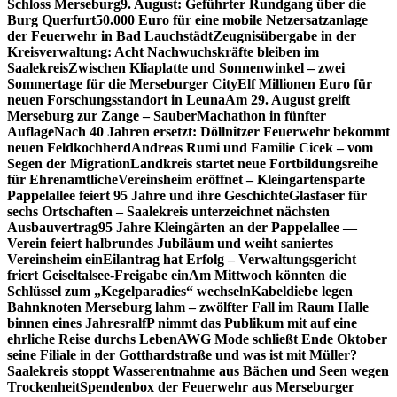
Schloss Merseburg
9. August: Geführter Rundgang über die
Burg Querfurt
50.000 Euro für eine mobile Netzersatzanlage
der Feuerwehr in Bad Lauchstädt
Zeugnisübergabe in der
Kreisverwaltung: Acht Nachwuchskräfte bleiben im
Saalekreis
Zwischen Kliaplatte und Sonnenwinkel – zwei
Sommertage für die Merseburger City
Elf Millionen Euro für
neuen Forschungsstandort in Leuna
Am 29. August greift
Merseburg zur Zange – SauberMachathon in fünfter
Auflage
Nach 40 Jahren ersetzt: Döllnitzer Feuerwehr bekommt
neuen Feldkochherd
Andreas Rumi und Familie Cicek – vom
Segen der Migration
Landkreis startet neue Fortbildungsreihe
für Ehrenamtliche
Vereinsheim eröffnet – Kleingartensparte
Pappelallee feiert 95 Jahre und ihre Geschichte
Glasfaser für
sechs Ortschaften – Saalekreis unterzeichnet nächsten
Ausbauvertrag
95 Jahre Kleingärten an der Pappelallee —
Verein feiert halbrundes Jubiläum und weiht saniertes
Vereinsheim ein
Eilantrag hat Erfolg – Verwaltungsgericht
friert Geiseltalsee-Freigabe ein
Am Mittwoch könnten die
Schlüssel zum „Kegelparadies“ wechseln
Kabeldiebe legen
Bahnknoten Merseburg lahm – zwölfter Fall im Raum Halle
binnen eines Jahres
ralfP nimmt das Publikum mit auf eine
ehrliche Reise durchs Leben
AWG Mode schließt Ende Oktober
seine Filiale in der Gotthardstraße und was ist mit Müller?
Saalekreis stoppt Wasserentnahme aus Bächen und Seen wegen
Trockenheit
Spendenbox der Feuerwehr aus Merseburger