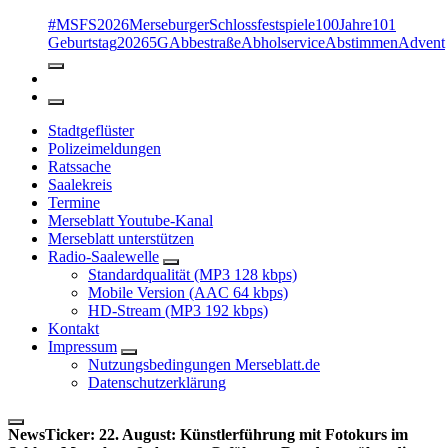
#MSFS2026MerseburgerSchlossfestspiele
100Jahre
101
Geburtstag
2026
5G
Abbestraße
Abholservice
Abstimmen
Advent
Stadtgeflüster
Polizeimeldungen
Ratssache
Saalekreis
Termine
Merseblatt Youtube-Kanal
Merseblatt unterstützen
Radio-Saalewelle
Standardqualität (MP3 128 kbps)
Mobile Version (AAC 64 kbps)
HD-Stream (MP3 192 kbps)
Kontakt
Impressum
Nutzungsbedingungen Merseblatt.de
Datenschutzerklärung
NewsTicker:
22. August: Künstlerführung mit Fotokurs im