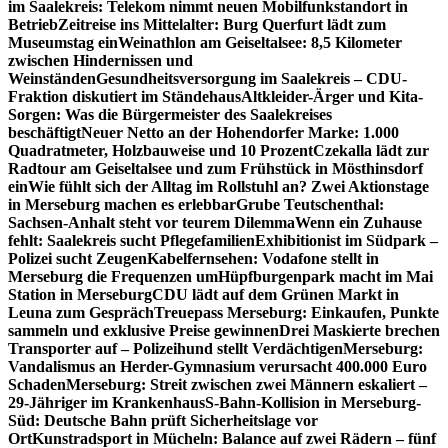
im Saalekreis: Telekom nimmt neuen Mobilfunkstandort in
Betrieb
Zeitreise ins Mittelalter: Burg Querfurt lädt zum
Museumstag ein
Weinathlon am Geiseltalsee: 8,5 Kilometer
zwischen Hindernissen und
Weinständen
Gesundheitsversorgung im Saalekreis – CDU-
Fraktion diskutiert im Ständehaus
Altkleider-Ärger und Kita-
Sorgen: Was die Bürgermeister des Saalekreises
beschäftigt
Neuer Netto an der Hohendorfer Marke: 1.000
Quadratmeter, Holzbauweise und 10 Prozent
Czekalla lädt zur
Radtour am Geiseltalsee und zum Frühstück in Mösthinsdorf
ein
Wie fühlt sich der Alltag im Rollstuhl an? Zwei Aktionstage
in Merseburg machen es erlebbar
Grube Teutschenthal:
Sachsen-Anhalt steht vor teurem Dilemma
Wenn ein Zuhause
fehlt: Saalekreis sucht Pflegefamilien
Exhibitionist im Südpark –
Polizei sucht Zeugen
Kabelfernsehen: Vodafone stellt in
Merseburg die Frequenzen um
Hüpfburgenpark macht im Mai
Station in Merseburg
CDU lädt auf dem Grünen Markt in
Leuna zum Gespräch
Treuepass Merseburg: Einkaufen, Punkte
sammeln und exklusive Preise gewinnen
Drei Maskierte brechen
Transporter auf – Polizeihund stellt Verdächtigen
Merseburg:
Vandalismus an Herder-Gymnasium verursacht 400.000 Euro
Schaden
Merseburg: Streit zwischen zwei Männern eskaliert –
29-Jähriger im Krankenhaus
S-Bahn-Kollision in Merseburg-
Süd: Deutsche Bahn prüft Sicherheitslage vor
Ort
Kunstradsport in Mücheln: Balance auf zwei Rädern – fünf