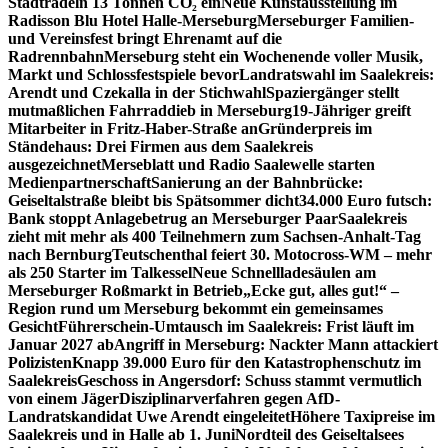
Stadtradeln 13 Tonnen CO₂ ein
Neue Kunstausstellung im
Radisson Blu Hotel Halle-Merseburg
Merseburger Familien-
und Vereinsfest bringt Ehrenamt auf die
Radrennbahn
Merseburg steht ein Wochenende voller Musik,
Markt und Schlossfestspiele bevor
Landratswahl im Saalekreis:
Arendt und Czekalla in der Stichwahl
Spaziergänger stellt
mutmaßlichen Fahrraddieb in Merseburg
19-Jähriger greift
Mitarbeiter in Fritz-Haber-Straße an
Gründerpreis im
Ständehaus: Drei Firmen aus dem Saalekreis
ausgezeichnet
Merseblatt und Radio Saalewelle starten
Medienpartnerschaft
Sanierung an der Bahnbrücke:
Geiseltalstraße bleibt bis Spätsommer dicht
34.000 Euro futsch:
Bank stoppt Anlagebetrug an Merseburger Paar
Saalekreis
zieht mit mehr als 400 Teilnehmern zum Sachsen-Anhalt-Tag
nach Bernburg
Teutschenthal feiert 30. Motocross-WM – mehr
als 250 Starter im Talkessel
Neue Schnellladesäulen am
Merseburger Roßmarkt in Betrieb
„Ecke gut, alles gut!“ –
Region rund um Merseburg bekommt ein gemeinsames
Gesicht
Führerschein-Umtausch im Saalekreis: Frist läuft im
Januar 2027 ab
Angriff in Merseburg: Nackter Mann attackiert
Polizisten
Knapp 39.000 Euro für den Katastrophenschutz im
Saalekreis
Geschoss in Angersdorf: Schuss stammt vermutlich
von einem Jäger
Disziplinarverfahren gegen AfD-
Landratskandidat Uwe Arendt eingeleitet
Höhere Taxipreise im
Saalekreis und in Halle ab 1. Juni
Nordteil des Geiseltalsees