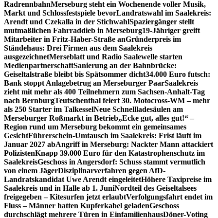
Radrennbahn
Merseburg steht ein Wochenende voller Musik,
Markt und Schlossfestspiele bevor
Landratswahl im Saalekreis:
Arendt und Czekalla in der Stichwahl
Spaziergänger stellt
mutmaßlichen Fahrraddieb in Merseburg
19-Jähriger greift
Mitarbeiter in Fritz-Haber-Straße an
Gründerpreis im
Ständehaus: Drei Firmen aus dem Saalekreis
ausgezeichnet
Merseblatt und Radio Saalewelle starten
Medienpartnerschaft
Sanierung an der Bahnbrücke:
Geiseltalstraße bleibt bis Spätsommer dicht
34.000 Euro futsch:
Bank stoppt Anlagebetrug an Merseburger Paar
Saalekreis
zieht mit mehr als 400 Teilnehmern zum Sachsen-Anhalt-Tag
nach Bernburg
Teutschenthal feiert 30. Motocross-WM – mehr
als 250 Starter im Talkessel
Neue Schnellladesäulen am
Merseburger Roßmarkt in Betrieb
„Ecke gut, alles gut!“ –
Region rund um Merseburg bekommt ein gemeinsames
Gesicht
Führerschein-Umtausch im Saalekreis: Frist läuft im
Januar 2027 ab
Angriff in Merseburg: Nackter Mann attackiert
Polizisten
Knapp 39.000 Euro für den Katastrophenschutz im
Saalekreis
Geschoss in Angersdorf: Schuss stammt vermutlich
von einem Jäger
Disziplinarverfahren gegen AfD-
Landratskandidat Uwe Arendt eingeleitet
Höhere Taxipreise im
Saalekreis und in Halle ab 1. Juni
Nordteil des Geiseltalsees
freigegeben – Kitesurfen jetzt erlaubt
Verfolgungsfahrt endet im
Fluss – Männer hatten Kupferkabel geladen
Geschoss
durchschlägt mehrere Türen in Einfamilienhaus
Döner-Voting