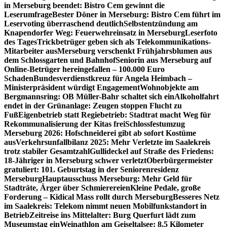
in Merseburg beendet: Bistro Cem gewinnt die
Leserumfrage
Bester Döner in Merseburg: Bistro Cem führt im
Leservoting überraschend deutlich
Selbstentzündung am
Knapendorfer Weg: Feuerwehreinsatz in Merseburg
Leserfoto
des Tages
Trickbetrüger geben sich als Telekommunikations-
Mitarbeiter aus
Merseburg verschenkt Frühjahrsblumen aus
dem Schlossgarten und Bahnhof
Seniorin aus Merseburg auf
Online-Betrüger hereingefallen – 100.000 Euro
Schaden
Bundesverdienstkreuz für Angela Heimbach –
Ministerpräsident würdigt Engagement
Wohnobjekte am
Bergmannsring: OB Müller-Bahr schaltet sich ein
Alkoholfahrt
endet in der Grünanlage: Zeugen stoppen Flucht zu
Fuß
Eigenbetrieb statt Regiebetrieb: Stadtrat macht Weg für
Rekommunalisierung der Kitas frei
Schlossfestumzug
Merseburg 2026: Hofschneiderei gibt ab sofort Kostüme
aus
Verkehrsunfallbilanz 2025: Mehr Verletzte im Saalekreis
trotz stabiler Gesamtzahl
Gullideckel auf Straße des Friedens:
18-Jähriger in Merseburg schwer verletzt
Oberbürgermeister
gratuliert: 101. Geburtstag in der Seniorenresidenz
Merseburg
Hauptausschuss Merseburg: Mehr Geld für
Stadträte, Ärger über Schmierereien
Kleine Pedale, große
Forderung – Kidical Mass rollt durch Merseburg
Besseres Netz
im Saalekreis: Telekom nimmt neuen Mobilfunkstandort in
Betrieb
Zeitreise ins Mittelalter: Burg Querfurt lädt zum
Museumstag ein
Weinathlon am Geiseltalsee: 8,5 Kilometer