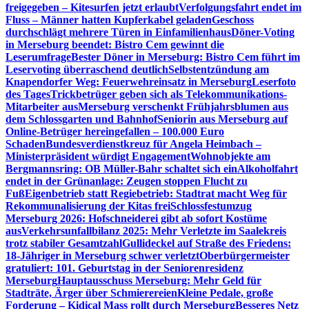
freigegeben – Kitesurfen jetzt erlaubt
Verfolgungsfahrt endet im
Fluss – Männer hatten Kupferkabel geladen
Geschoss
durchschlägt mehrere Türen in Einfamilienhaus
Döner-Voting
in Merseburg beendet: Bistro Cem gewinnt die
Leserumfrage
Bester Döner in Merseburg: Bistro Cem führt im
Leservoting überraschend deutlich
Selbstentzündung am
Knapendorfer Weg: Feuerwehreinsatz in Merseburg
Leserfoto
des Tages
Trickbetrüger geben sich als Telekommunikations-
Mitarbeiter aus
Merseburg verschenkt Frühjahrsblumen aus
dem Schlossgarten und Bahnhof
Seniorin aus Merseburg auf
Online-Betrüger hereingefallen – 100.000 Euro
Schaden
Bundesverdienstkreuz für Angela Heimbach –
Ministerpräsident würdigt Engagement
Wohnobjekte am
Bergmannsring: OB Müller-Bahr schaltet sich ein
Alkoholfahrt
endet in der Grünanlage: Zeugen stoppen Flucht zu
Fuß
Eigenbetrieb statt Regiebetrieb: Stadtrat macht Weg für
Rekommunalisierung der Kitas frei
Schlossfestumzug
Merseburg 2026: Hofschneiderei gibt ab sofort Kostüme
aus
Verkehrsunfallbilanz 2025: Mehr Verletzte im Saalekreis
trotz stabiler Gesamtzahl
Gullideckel auf Straße des Friedens:
18-Jähriger in Merseburg schwer verletzt
Oberbürgermeister
gratuliert: 101. Geburtstag in der Seniorenresidenz
Merseburg
Hauptausschuss Merseburg: Mehr Geld für
Stadträte, Ärger über Schmierereien
Kleine Pedale, große
Forderung – Kidical Mass rollt durch Merseburg
Besseres Netz