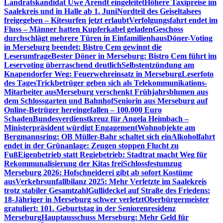
Landratskandidat Uwe Arendt eingeleitet
Höhere Taxipreise im
Saalekreis und in Halle ab 1. Juni
Nordteil des Geiseltalsees
freigegeben – Kitesurfen jetzt erlaubt
Verfolgungsfahrt endet im
Fluss – Männer hatten Kupferkabel geladen
Geschoss
durchschlägt mehrere Türen in Einfamilienhaus
Döner-Voting
in Merseburg beendet: Bistro Cem gewinnt die
Leserumfrage
Bester Döner in Merseburg: Bistro Cem führt im
Leservoting überraschend deutlich
Selbstentzündung am
Knapendorfer Weg: Feuerwehreinsatz in Merseburg
Leserfoto
des Tages
Trickbetrüger geben sich als Telekommunikations-
Mitarbeiter aus
Merseburg verschenkt Frühjahrsblumen aus
dem Schlossgarten und Bahnhof
Seniorin aus Merseburg auf
Online-Betrüger hereingefallen – 100.000 Euro
Schaden
Bundesverdienstkreuz für Angela Heimbach –
Ministerpräsident würdigt Engagement
Wohnobjekte am
Bergmannsring: OB Müller-Bahr schaltet sich ein
Alkoholfahrt
endet in der Grünanlage: Zeugen stoppen Flucht zu
Fuß
Eigenbetrieb statt Regiebetrieb: Stadtrat macht Weg für
Rekommunalisierung der Kitas frei
Schlossfestumzug
Merseburg 2026: Hofschneiderei gibt ab sofort Kostüme
aus
Verkehrsunfallbilanz 2025: Mehr Verletzte im Saalekreis
trotz stabiler Gesamtzahl
Gullideckel auf Straße des Friedens:
18-Jähriger in Merseburg schwer verletzt
Oberbürgermeister
gratuliert: 101. Geburtstag in der Seniorenresidenz
Merseburg
Hauptausschuss Merseburg: Mehr Geld für