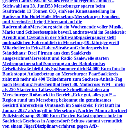
gesperrt
Landratswahl Saalekreis: Endergebnis amtlich –
Stichwahl am 28. Juni
353 Merseburger sparen beim
Stadtradeln 13 Tonnen CO₂ ein
Neue Kunstausstellung im
Radisson Blu Hotel Halle-Merseburg
Merseburger Familien-
und Vereinsfest bringt Ehrenamt auf die
Radrennbahn
Merseburg steht ein Wochenende voller Musik,
Markt und Schlossfestspiele bevor
Landratswahl im Saalekreis:
Arendt und Czekalla in der Stichwahl
Spaziergänger stellt
mutmaßlichen Fahrraddieb in Merseburg
19-Jähriger greift
Mitarbeiter in Fritz-Haber-Straße an
Gründerpreis im
Ständehaus: Drei Firmen aus dem Saalekreis
ausgezeichnet
Merseblatt und Radio Saalewelle starten
Medienpartnerschaft
Sanierung an der Bahnbrücke:
Geiseltalstraße bleibt bis Spätsommer dicht
34.000 Euro futsch:
Bank stoppt Anlagebetrug an Merseburger Paar
Saalekreis
zieht mit mehr als 400 Teilnehmern zum Sachsen-Anhalt-Tag
nach Bernburg
Teutschenthal feiert 30. Motocross-WM – mehr
als 250 Starter im Talkessel
Neue Schnellladesäulen am
Merseburger Roßmarkt in Betrieb
„Ecke gut, alles gut!“ –
Region rund um Merseburg bekommt ein gemeinsames
Gesicht
Führerschein-Umtausch im Saalekreis: Frist läuft im
Januar 2027 ab
Angriff in Merseburg: Nackter Mann attackiert
Polizisten
Knapp 39.000 Euro für den Katastrophenschutz im
Saalekreis
Geschoss in Angersdorf: Schuss stammt vermutlich
von einem Jäger
Disziplinarverfahren gegen AfD-