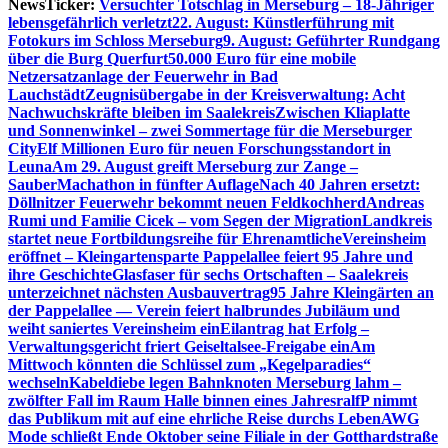
NewsTicker:
Versuchter Totschlag in Merseburg – 18-Jähriger
lebensgefährlich verletzt
22. August: Künstlerführung mit
Fotokurs im Schloss Merseburg
9. August: Geführter Rundgang
über die Burg Querfurt
50.000 Euro für eine mobile
Netzersatzanlage der Feuerwehr in Bad
Lauchstädt
Zeugnisübergabe in der Kreisverwaltung: Acht
Nachwuchskräfte bleiben im Saalekreis
Zwischen Kliaplatte
und Sonnenwinkel – zwei Sommertage für die Merseburger
City
Elf Millionen Euro für neuen Forschungsstandort in
Leuna
Am 29. August greift Merseburg zur Zange –
SauberMachathon in fünfter Auflage
Nach 40 Jahren ersetzt:
Döllnitzer Feuerwehr bekommt neuen Feldkochherd
Andreas
Rumi und Familie Cicek – vom Segen der Migration
Landkreis
startet neue Fortbildungsreihe für Ehrenamtliche
Vereinsheim
eröffnet – Kleingartensparte Pappelallee feiert 95 Jahre und
ihre Geschichte
Glasfaser für sechs Ortschaften – Saalekreis
unterzeichnet nächsten Ausbauvertrag
95 Jahre Kleingärten an
der Pappelallee — Verein feiert halbrundes Jubiläum und
weiht saniertes Vereinsheim ein
Eilantrag hat Erfolg –
Verwaltungsgericht friert Geiseltalsee-Freigabe ein
Am
Mittwoch könnten die Schlüssel zum „Kegelparadies“
wechseln
Kabeldiebe legen Bahnknoten Merseburg lahm –
zwölfter Fall im Raum Halle binnen eines Jahres
ralfP nimmt
das Publikum mit auf eine ehrliche Reise durchs Leben
AWG
Mode schließt Ende Oktober seine Filiale in der Gotthardstraße