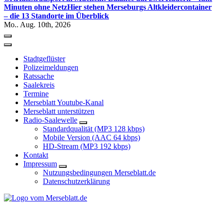
Minuten ohne Netz
Hier stehen Merseburgs Altkleidercontainer
– die 13 Standorte im Überblick
Mo.. Aug. 10th, 2026
Stadtgeflüster
Polizeimeldungen
Ratssache
Saalekreis
Termine
Merseblatt Youtube-Kanal
Merseblatt unterstützen
Radio-Saalewelle
Standardqualität (MP3 128 kbps)
Mobile Version (AAC 64 kbps)
HD-Stream (MP3 192 kbps)
Kontakt
Impressum
Nutzungsbedingungen Merseblatt.de
Datenschutzerklärung
*** Lokal informiert, Regional inspiriert***