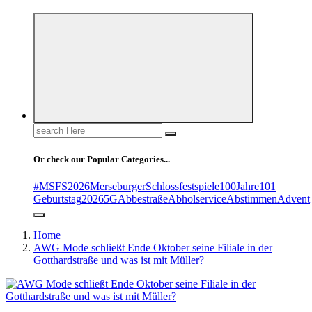
Search
for:
Or check our Popular Categories...
#MSFS2026MerseburgerSchlossfestspiele
100Jahre
101
Geburtstag
2026
5G
Abbestraße
Abholservice
Abstimmen
Advent
Home
AWG Mode schließt Ende Oktober seine Filiale in der
Gotthardstraße und was ist mit Müller?