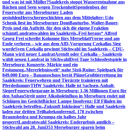
und was ist mit Müller?
Saalekreis stoppt Wasserentnahme aus
Bächen und Seen wegen Trockenheit
Spendenbox der
Feuerwehr aus Merseburger Laden
gestohlen
Herrschergeschichten aus dem Mittelalter: Udo
Schenk liest im Merseburger Dom
Bauturbo, Walter-Bauer-
Preis und ein Auftritt, für den sich die eigene Fraktion
schämt
Landratswahlen im Saalekreis
„Frei heraus“ Alfred
Georg Frei schreibt Kolumne fürs Merseblatt
Vorne und am
Ende verloren – wie aus dem AfD-Vorsprung Czekallas Sieg
wurde
Sven Czekalla gewinnt Stichwahl im Saalekreis – CDU-
Mann wird neuer Landrat
Arendt oder Czekalla – Saalekreis
wählt neuen Landrat in Stichwahl
Drei Tage Schlossfestspiele in
Merseburg: Konzerte, Märkte und ein
Festumzug
„Mererlebniswelt“ nahe Sixti-Ruine: Spielpark für
849.000 Euro – Bauausschuss berät Pläne
Großtierrettung im
Saalekreis: Feuerwehren und Tierärzte trainieren mit
Pferdedummy
THW Saalekreis: Halle ist Sachsen-Anhalt-
Sieger
Feuerwehrgarage in Merseburg: 1,36 Millionen Euro für
den Anbau
Streit unter Alkoholeinfluss in Merseburg endet mit
Schlägen ins Gesicht
Bäcker Lampe Insolvenz: Elf Filialen im
Saalekreis betroffen
„Zukunft Inklusion“: Halle und Saalekreis
laden zur dritten Teilhabekonferenz
L 178 zwischen
Braunsbedra und Krumpa ein halbes Jahr
gesperrt
Landratswahl Saalekreis: Endergebnis amtlich –
Stichwahl am 28. Juni
353 Merseburger sparen beim