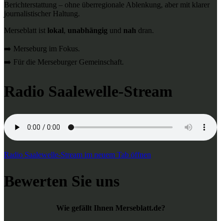
Berichterstattung – ohne überregionale Ablenkung, aber mit klarer
journalistischer Haltung.
Merseblatt ist
lokal
,
unabhängig
und
nah
dran.
➡️ Merseburg im Fokus.
➡️ Für die Merseburger Gemeinschaft.
Radio Saalewelle-Stream
Radio Saalewelle-Stream im neuem Tab öffnen
Bewerten Sie uns
Wie gefällt Ihnen Merseblatt.de?