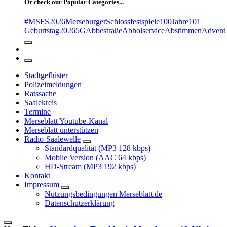
Or check our Popular Categories...
#MSFS2026MerseburgerSchlossfestspiele
100Jahre
101
Geburtstag
2026
5G
Abbestraße
Abholservice
Abstimmen
Advent
Stadtgeflüster
Polizeimeldungen
Ratssache
Saalekreis
Termine
Merseblatt Youtube-Kanal
Merseblatt unterstützen
Radio-Saalewelle
Standardqualität (MP3 128 kbps)
Mobile Version (AAC 64 kbps)
HD-Stream (MP3 192 kbps)
Kontakt
Impressum
Nutzungsbedingungen Merseblatt.de
Datenschutzerklärung