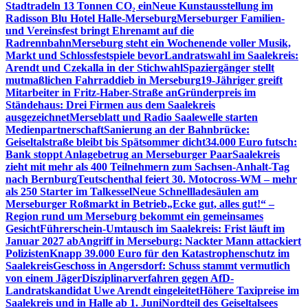
Stadtradeln 13 Tonnen CO₂ ein
Neue Kunstausstellung im
Radisson Blu Hotel Halle-Merseburg
Merseburger Familien-
und Vereinsfest bringt Ehrenamt auf die
Radrennbahn
Merseburg steht ein Wochenende voller Musik,
Markt und Schlossfestspiele bevor
Landratswahl im Saalekreis:
Arendt und Czekalla in der Stichwahl
Spaziergänger stellt
mutmaßlichen Fahrraddieb in Merseburg
19-Jähriger greift
Mitarbeiter in Fritz-Haber-Straße an
Gründerpreis im
Ständehaus: Drei Firmen aus dem Saalekreis
ausgezeichnet
Merseblatt und Radio Saalewelle starten
Medienpartnerschaft
Sanierung an der Bahnbrücke:
Geiseltalstraße bleibt bis Spätsommer dicht
34.000 Euro futsch:
Bank stoppt Anlagebetrug an Merseburger Paar
Saalekreis
zieht mit mehr als 400 Teilnehmern zum Sachsen-Anhalt-Tag
nach Bernburg
Teutschenthal feiert 30. Motocross-WM – mehr
als 250 Starter im Talkessel
Neue Schnellladesäulen am
Merseburger Roßmarkt in Betrieb
„Ecke gut, alles gut!“ –
Region rund um Merseburg bekommt ein gemeinsames
Gesicht
Führerschein-Umtausch im Saalekreis: Frist läuft im
Januar 2027 ab
Angriff in Merseburg: Nackter Mann attackiert
Polizisten
Knapp 39.000 Euro für den Katastrophenschutz im
Saalekreis
Geschoss in Angersdorf: Schuss stammt vermutlich
von einem Jäger
Disziplinarverfahren gegen AfD-
Landratskandidat Uwe Arendt eingeleitet
Höhere Taxipreise im
Saalekreis und in Halle ab 1. Juni
Nordteil des Geiseltalsees