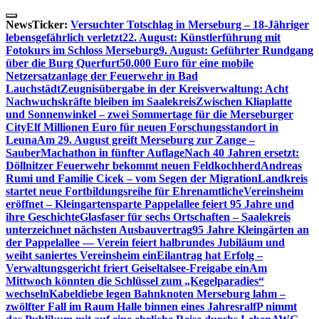
Skip
to
NewsTicker:
Versuchter Totschlag in Merseburg – 18-Jähriger
content
lebensgefährlich verletzt
22. August: Künstlerführung mit
Fotokurs im Schloss Merseburg
9. August: Geführter Rundgang
über die Burg Querfurt
50.000 Euro für eine mobile
Netzersatzanlage der Feuerwehr in Bad
Lauchstädt
Zeugnisübergabe in der Kreisverwaltung: Acht
Nachwuchskräfte bleiben im Saalekreis
Zwischen Kliaplatte
und Sonnenwinkel – zwei Sommertage für die Merseburger
City
Elf Millionen Euro für neuen Forschungsstandort in
Leuna
Am 29. August greift Merseburg zur Zange –
SauberMachathon in fünfter Auflage
Nach 40 Jahren ersetzt:
Döllnitzer Feuerwehr bekommt neuen Feldkochherd
Andreas
Rumi und Familie Cicek – vom Segen der Migration
Landkreis
startet neue Fortbildungsreihe für Ehrenamtliche
Vereinsheim
eröffnet – Kleingartensparte Pappelallee feiert 95 Jahre und
ihre Geschichte
Glasfaser für sechs Ortschaften – Saalekreis
unterzeichnet nächsten Ausbauvertrag
95 Jahre Kleingärten an
der Pappelallee — Verein feiert halbrundes Jubiläum und
weiht saniertes Vereinsheim ein
Eilantrag hat Erfolg –
Verwaltungsgericht friert Geiseltalsee-Freigabe ein
Am
Mittwoch könnten die Schlüssel zum „Kegelparadies“
wechseln
Kabeldiebe legen Bahnknoten Merseburg lahm –
zwölfter Fall im Raum Halle binnen eines Jahres
ralfP nimmt