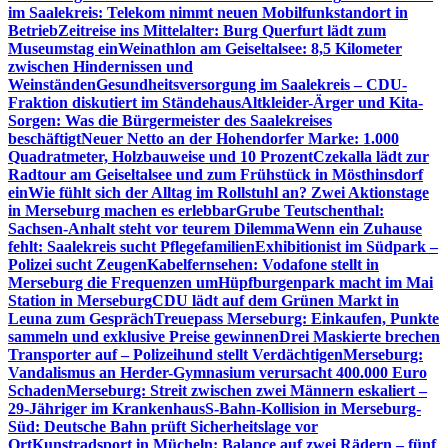
im Saalekreis: Telekom nimmt neuen Mobilfunkstandort in
Betrieb
Zeitreise ins Mittelalter: Burg Querfurt lädt zum
Museumstag ein
Weinathlon am Geiseltalsee: 8,5 Kilometer
zwischen Hindernissen und
Weinständen
Gesundheitsversorgung im Saalekreis – CDU-
Fraktion diskutiert im Ständehaus
Altkleider-Ärger und Kita-
Sorgen: Was die Bürgermeister des Saalekreises
beschäftigt
Neuer Netto an der Hohendorfer Marke: 1.000
Quadratmeter, Holzbauweise und 10 Prozent
Czekalla lädt zur
Radtour am Geiseltalsee und zum Frühstück in Mösthinsdorf
ein
Wie fühlt sich der Alltag im Rollstuhl an? Zwei Aktionstage
in Merseburg machen es erlebbar
Grube Teutschenthal:
Sachsen-Anhalt steht vor teurem Dilemma
Wenn ein Zuhause
fehlt: Saalekreis sucht Pflegefamilien
Exhibitionist im Südpark –
Polizei sucht Zeugen
Kabelfernsehen: Vodafone stellt in
Merseburg die Frequenzen um
Hüpfburgenpark macht im Mai
Station in Merseburg
CDU lädt auf dem Grünen Markt in
Leuna zum Gespräch
Treuepass Merseburg: Einkaufen, Punkte
sammeln und exklusive Preise gewinnen
Drei Maskierte brechen
Transporter auf – Polizeihund stellt Verdächtigen
Merseburg:
Vandalismus an Herder-Gymnasium verursacht 400.000 Euro
Schaden
Merseburg: Streit zwischen zwei Männern eskaliert –
29-Jähriger im Krankenhaus
S-Bahn-Kollision in Merseburg-
Süd: Deutsche Bahn prüft Sicherheitslage vor
Ort
Kunstradsport in Mücheln: Balance auf zwei Rädern – fünf