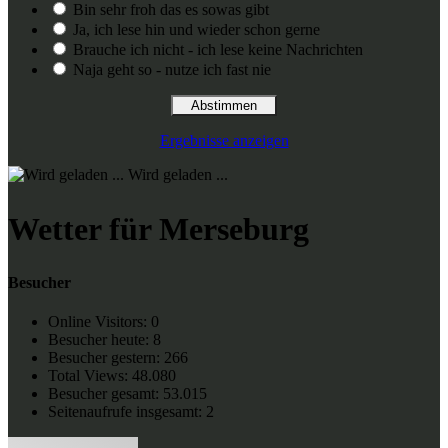
Bin sehr froh das es sowas gibt
Ja, ich lese hin und wieder schon gerne
Brauche ich nicht - ich lese keine Nachrichten
Naja geht so - nutze ich fast nie
Ergebnisse anzeigen
Wird geladen ...
Wetter für Merseburg
Besucher
Online Visitors:
0
Besucher heute:
8
Besucher gestern:
266
Total Views:
48.080
Besucher gesamt:
53.015
Seitenaufrufe insgesamt:
2