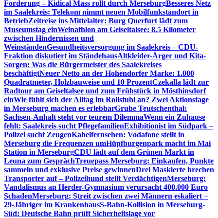
Forderung – Kidical Mass rollt durch Merseburg
Besseres Netz
im Saalekreis: Telekom nimmt neuen Mobilfunkstandort in
Betrieb
Zeitreise ins Mittelalter: Burg Querfurt lädt zum
Museumstag ein
Weinathlon am Geiseltalsee: 8,5 Kilometer
zwischen Hindernissen und
Weinständen
Gesundheitsversorgung im Saalekreis – CDU-
Fraktion diskutiert im Ständehaus
Altkleider-Ärger und Kita-
Sorgen: Was die Bürgermeister des Saalekreises
beschäftigt
Neuer Netto an der Hohendorfer Marke: 1.000
Quadratmeter, Holzbauweise und 10 Prozent
Czekalla lädt zur
Radtour am Geiseltalsee und zum Frühstück in Mösthinsdorf
ein
Wie fühlt sich der Alltag im Rollstuhl an? Zwei Aktionstage
in Merseburg machen es erlebbar
Grube Teutschenthal:
Sachsen-Anhalt steht vor teurem Dilemma
Wenn ein Zuhause
fehlt: Saalekreis sucht Pflegefamilien
Exhibitionist im Südpark –
Polizei sucht Zeugen
Kabelfernsehen: Vodafone stellt in
Merseburg die Frequenzen um
Hüpfburgenpark macht im Mai
Station in Merseburg
CDU lädt auf dem Grünen Markt in
Leuna zum Gespräch
Treuepass Merseburg: Einkaufen, Punkte
sammeln und exklusive Preise gewinnen
Drei Maskierte brechen
Transporter auf – Polizeihund stellt Verdächtigen
Merseburg:
Vandalismus an Herder-Gymnasium verursacht 400.000 Euro
Schaden
Merseburg: Streit zwischen zwei Männern eskaliert –
29-Jähriger im Krankenhaus
S-Bahn-Kollision in Merseburg-
Süd: Deutsche Bahn prüft Sicherheitslage vor