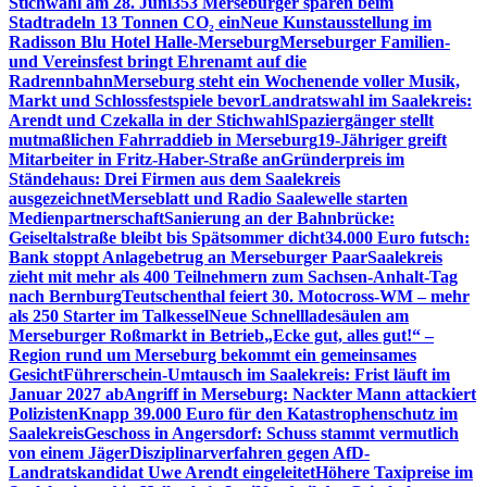
Stichwahl am 28. Juni
353 Merseburger sparen beim
Stadtradeln 13 Tonnen CO₂ ein
Neue Kunstausstellung im
Radisson Blu Hotel Halle-Merseburg
Merseburger Familien-
und Vereinsfest bringt Ehrenamt auf die
Radrennbahn
Merseburg steht ein Wochenende voller Musik,
Markt und Schlossfestspiele bevor
Landratswahl im Saalekreis:
Arendt und Czekalla in der Stichwahl
Spaziergänger stellt
mutmaßlichen Fahrraddieb in Merseburg
19-Jähriger greift
Mitarbeiter in Fritz-Haber-Straße an
Gründerpreis im
Ständehaus: Drei Firmen aus dem Saalekreis
ausgezeichnet
Merseblatt und Radio Saalewelle starten
Medienpartnerschaft
Sanierung an der Bahnbrücke:
Geiseltalstraße bleibt bis Spätsommer dicht
34.000 Euro futsch:
Bank stoppt Anlagebetrug an Merseburger Paar
Saalekreis
zieht mit mehr als 400 Teilnehmern zum Sachsen-Anhalt-Tag
nach Bernburg
Teutschenthal feiert 30. Motocross-WM – mehr
als 250 Starter im Talkessel
Neue Schnellladesäulen am
Merseburger Roßmarkt in Betrieb
„Ecke gut, alles gut!“ –
Region rund um Merseburg bekommt ein gemeinsames
Gesicht
Führerschein-Umtausch im Saalekreis: Frist läuft im
Januar 2027 ab
Angriff in Merseburg: Nackter Mann attackiert
Polizisten
Knapp 39.000 Euro für den Katastrophenschutz im
Saalekreis
Geschoss in Angersdorf: Schuss stammt vermutlich
von einem Jäger
Disziplinarverfahren gegen AfD-
Landratskandidat Uwe Arendt eingeleitet
Höhere Taxipreise im