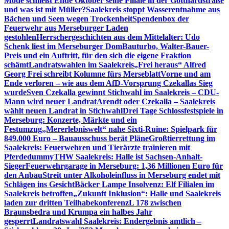
Mode schließt Ende Oktober seine Filiale in der Gotthardstraße
und was ist mit Müller?
Saalekreis stoppt Wasserentnahme aus
Bächen und Seen wegen Trockenheit
Spendenbox der
Feuerwehr aus Merseburger Laden
gestohlen
Herrschergeschichten aus dem Mittelalter: Udo
Schenk liest im Merseburger Dom
Bauturbo, Walter-Bauer-
Preis und ein Auftritt, für den sich die eigene Fraktion
schämt
Landratswahlen im Saalekreis
„Frei heraus“ Alfred
Georg Frei schreibt Kolumne fürs Merseblatt
Vorne und am
Ende verloren – wie aus dem AfD-Vorsprung Czekallas Sieg
wurde
Sven Czekalla gewinnt Stichwahl im Saalekreis – CDU-
Mann wird neuer Landrat
Arendt oder Czekalla – Saalekreis
wählt neuen Landrat in Stichwahl
Drei Tage Schlossfestspiele in
Merseburg: Konzerte, Märkte und ein
Festumzug
„Mererlebniswelt“ nahe Sixti-Ruine: Spielpark für
849.000 Euro – Bauausschuss berät Pläne
Großtierrettung im
Saalekreis: Feuerwehren und Tierärzte trainieren mit
Pferdedummy
THW Saalekreis: Halle ist Sachsen-Anhalt-
Sieger
Feuerwehrgarage in Merseburg: 1,36 Millionen Euro für
den Anbau
Streit unter Alkoholeinfluss in Merseburg endet mit
Schlägen ins Gesicht
Bäcker Lampe Insolvenz: Elf Filialen im
Saalekreis betroffen
„Zukunft Inklusion“: Halle und Saalekreis
laden zur dritten Teilhabekonferenz
L 178 zwischen
Braunsbedra und Krumpa ein halbes Jahr
gesperrt
Landratswahl Saalekreis: Endergebnis amtlich –