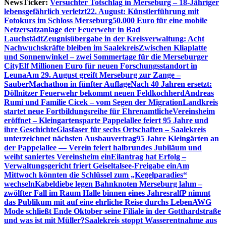
NewsTicker:
Versuchter Totschlag in Merseburg – 18-Jähriger
lebensgefährlich verletzt
22. August: Künstlerführung mit
Fotokurs im Schloss Merseburg
50.000 Euro für eine mobile
Netzersatzanlage der Feuerwehr in Bad
Lauchstädt
Zeugnisübergabe in der Kreisverwaltung: Acht
Nachwuchskräfte bleiben im Saalekreis
Zwischen Kliaplatte
und Sonnenwinkel – zwei Sommertage für die Merseburger
City
Elf Millionen Euro für neuen Forschungsstandort in
Leuna
Am 29. August greift Merseburg zur Zange –
SauberMachathon in fünfter Auflage
Nach 40 Jahren ersetzt:
Döllnitzer Feuerwehr bekommt neuen Feldkochherd
Andreas
Rumi und Familie Cicek – vom Segen der Migration
Landkreis
startet neue Fortbildungsreihe für Ehrenamtliche
Vereinsheim
eröffnet – Kleingartensparte Pappelallee feiert 95 Jahre und
ihre Geschichte
Glasfaser für sechs Ortschaften – Saalekreis
unterzeichnet nächsten Ausbauvertrag
95 Jahre Kleingärten an
der Pappelallee — Verein feiert halbrundes Jubiläum und
weiht saniertes Vereinsheim ein
Eilantrag hat Erfolg –
Verwaltungsgericht friert Geiseltalsee-Freigabe ein
Am
Mittwoch könnten die Schlüssel zum „Kegelparadies“
wechseln
Kabeldiebe legen Bahnknoten Merseburg lahm –
zwölfter Fall im Raum Halle binnen eines Jahres
ralfP nimmt
das Publikum mit auf eine ehrliche Reise durchs Leben
AWG
Mode schließt Ende Oktober seine Filiale in der Gotthardstraße
und was ist mit Müller?
Saalekreis stoppt Wasserentnahme aus