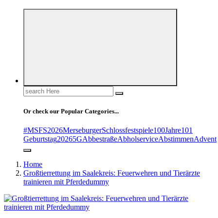
Search
for:
Or check our Popular Categories...
#MSFS2026MerseburgerSchlossfestspiele
100Jahre
101
Geburtstag
2026
5G
Abbestraße
Abholservice
Abstimmen
Advent
Home
Großtierrettung im Saalekreis: Feuerwehren und Tierärzte
trainieren mit Pferdedummy