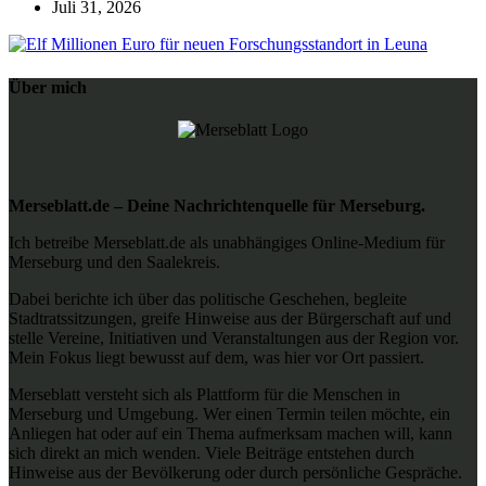
Juli 31, 2026
Über mich
Merseblatt.de – Deine Nachrichtenquelle für Merseburg.
Ich betreibe Merseblatt.de als unabhängiges Online-Medium für
Merseburg und den Saalekreis.
Dabei berichte ich über das politische Geschehen, begleite
Stadtratssitzungen, greife Hinweise aus der Bürgerschaft auf und
stelle Vereine, Initiativen und Veranstaltungen aus der Region vor.
Mein Fokus liegt bewusst auf dem, was hier vor Ort passiert.
Merseblatt versteht sich als Plattform für die Menschen in
Merseburg und Umgebung. Wer einen Termin teilen möchte, ein
Anliegen hat oder auf ein Thema aufmerksam machen will, kann
sich direkt an mich wenden. Viele Beiträge entstehen durch
Hinweise aus der Bevölkerung oder durch persönliche Gespräche.