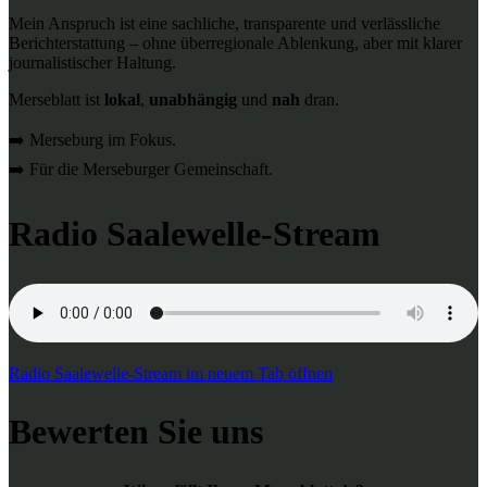
Mein Anspruch ist eine sachliche, transparente und verlässliche
Berichterstattung – ohne überregionale Ablenkung, aber mit klarer
journalistischer Haltung.
Merseblatt ist
lokal
,
unabhängig
und
nah
dran.
➡️ Merseburg im Fokus.
➡️ Für die Merseburger Gemeinschaft.
Radio Saalewelle-Stream
Radio Saalewelle-Stream im neuem Tab öffnen
Bewerten Sie uns