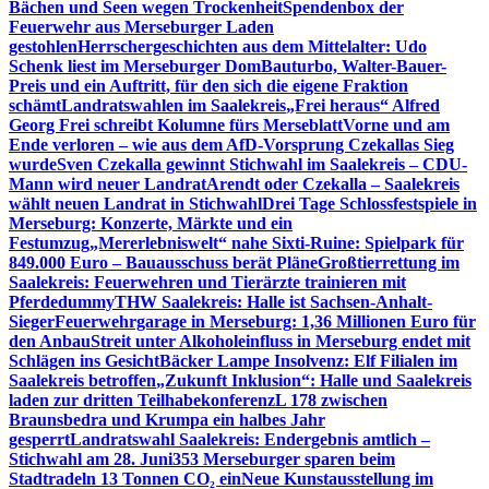
Bächen und Seen wegen Trockenheit
Spendenbox der
Feuerwehr aus Merseburger Laden
gestohlen
Herrschergeschichten aus dem Mittelalter: Udo
Schenk liest im Merseburger Dom
Bauturbo, Walter-Bauer-
Preis und ein Auftritt, für den sich die eigene Fraktion
schämt
Landratswahlen im Saalekreis
„Frei heraus“ Alfred
Georg Frei schreibt Kolumne fürs Merseblatt
Vorne und am
Ende verloren – wie aus dem AfD-Vorsprung Czekallas Sieg
wurde
Sven Czekalla gewinnt Stichwahl im Saalekreis – CDU-
Mann wird neuer Landrat
Arendt oder Czekalla – Saalekreis
wählt neuen Landrat in Stichwahl
Drei Tage Schlossfestspiele in
Merseburg: Konzerte, Märkte und ein
Festumzug
„Mererlebniswelt“ nahe Sixti-Ruine: Spielpark für
849.000 Euro – Bauausschuss berät Pläne
Großtierrettung im
Saalekreis: Feuerwehren und Tierärzte trainieren mit
Pferdedummy
THW Saalekreis: Halle ist Sachsen-Anhalt-
Sieger
Feuerwehrgarage in Merseburg: 1,36 Millionen Euro für
den Anbau
Streit unter Alkoholeinfluss in Merseburg endet mit
Schlägen ins Gesicht
Bäcker Lampe Insolvenz: Elf Filialen im
Saalekreis betroffen
„Zukunft Inklusion“: Halle und Saalekreis
laden zur dritten Teilhabekonferenz
L 178 zwischen
Braunsbedra und Krumpa ein halbes Jahr
gesperrt
Landratswahl Saalekreis: Endergebnis amtlich –
Stichwahl am 28. Juni
353 Merseburger sparen beim
Stadtradeln 13 Tonnen CO₂ ein
Neue Kunstausstellung im