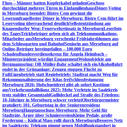
Fluss – Männer hatten Kupferkabel geladen
Geschoss
durchschlägt mehrere Türen in Einfamilienhaus
Döner-Voting
in Merseburg beendet: Bistro Cem gewinnt die
Leserumfrage
Bester Döner in Merseburg: Bistro Cem führt im
Leservoting überraschend deutlich
Selbstentzündung am
Knapendorfer Weg: Feuerwehreinsatz in Merseburg
Leserfoto
des Tages
Trickbetrüger geben sich als Telekommunikations-
Mitarbeiter aus
Merseburg verschenkt Frühjahrsblumen aus
dem Schlossgarten und Bahnhof
Seniorin aus Merseburg auf
Online-Betrüger hereingefallen – 100.000 Euro
Schaden
Bundesverdienstkreuz für Angela Heimbach –
Ministerpräsident würdigt Engagement
Wohnobjekte am
Bergmannsring: OB Müller-Bahr schaltet sich ein
Alkoholfahrt
endet in der Grünanlage: Zeugen stoppen Flucht zu
Fuß
Eigenbetrieb statt Regiebetrieb: Stadtrat macht Weg für
Rekommunalisierung der Kitas frei
Schlossfestumzug
Merseburg 2026: Hofschneiderei gibt ab sofort Kostüme
aus
Verkehrsunfallbilanz 2025: Mehr Verletzte im Saalekreis
trotz stabiler Gesamtzahl
Gullideckel auf Straße des Friedens:
18-Jähriger in Merseburg schwer verletzt
Oberbürgermeister
gratuliert: 101. Geburtstag in der Seniorenresidenz
Merseburg
Hauptausschuss Merseburg: Mehr Geld für
Stadträte, Ärger über Schmierereien
Kleine Pedale, große
Forderung – Kidical Mass rollt durch Merseburg
Besseres Netz
im Saalekreis: Telekom nimmt neuen Mobilfunkstandort in