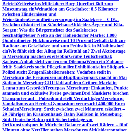
Betrieb
Zeitreise ins Mittelalter: Burg Querfurt lädt zum
Museumstag ein
Weinathlon am Geiseltalsee: 8,5 Kilometer
zwischen Hindernissen und
Weinständen
Gesundheitsversorgung im Saalekreis – CDU-
Fraktion diskutiert im Ständehaus
Altkleider-Ärger und Kita-
Sorgen: Was die Bürgermeister des Saalekreises
beschäftigt
Neuer Netto an der Hohendorfer Marke: 1.000
Quadratmeter, Holzbauweise und 10 Prozent
Czekalla lädt zur
Radtour am Geiseltalsee und zum Frühstück in Mösthinsdorf
ein
Wie fühlt sich der Alltag im Rollstuhl an? Zwei Aktionstage
in Merseburg machen es erlebbar
Grube Teutschenthal:
Sachsen-Anhalt steht vor teurem Dilemma
Wenn ein Zuhause
fehlt: Saalekreis sucht Pflegefamilien
Exhibitionist im Südpark –
Polizei sucht Zeugen
Kabelfernsehen: Vodafone stellt in
Merseburg die Frequenzen um
Hüpfburgenpark macht im Mai
Station in Merseburg
CDU lädt auf dem Grünen Markt in
Leuna zum Gespräch
Treuepass Merseburg: Einkaufen, Punkte
sammeln und exklusive Preise gewinnen
Drei Maskierte brechen
Transporter auf – Polizeihund stellt Verdächtigen
Merseburg:
Vandalismus an Herder-Gymnasium verursacht 400.000 Euro
Schaden
Merseburg: Streit zwischen zwei Männern eskaliert –
29-Jähriger im Krankenhaus
S-Bahn-Kollision in Merseburg-
Süd: Deutsche Bahn prüft Sicherheitslage vor
Ort
Kunstradsport in Mücheln: Balance auf zwei Rädern – fünf
Minuten ohne Netz
Hier stehen Merseburgs Altkleidercontainer