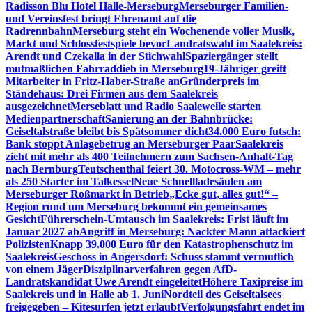
Radisson Blu Hotel Halle-Merseburg
Merseburger Familien-
und Vereinsfest bringt Ehrenamt auf die
Radrennbahn
Merseburg steht ein Wochenende voller Musik,
Markt und Schlossfestspiele bevor
Landratswahl im Saalekreis:
Arendt und Czekalla in der Stichwahl
Spaziergänger stellt
mutmaßlichen Fahrraddieb in Merseburg
19-Jähriger greift
Mitarbeiter in Fritz-Haber-Straße an
Gründerpreis im
Ständehaus: Drei Firmen aus dem Saalekreis
ausgezeichnet
Merseblatt und Radio Saalewelle starten
Medienpartnerschaft
Sanierung an der Bahnbrücke:
Geiseltalstraße bleibt bis Spätsommer dicht
34.000 Euro futsch:
Bank stoppt Anlagebetrug an Merseburger Paar
Saalekreis
zieht mit mehr als 400 Teilnehmern zum Sachsen-Anhalt-Tag
nach Bernburg
Teutschenthal feiert 30. Motocross-WM – mehr
als 250 Starter im Talkessel
Neue Schnellladesäulen am
Merseburger Roßmarkt in Betrieb
„Ecke gut, alles gut!“ –
Region rund um Merseburg bekommt ein gemeinsames
Gesicht
Führerschein-Umtausch im Saalekreis: Frist läuft im
Januar 2027 ab
Angriff in Merseburg: Nackter Mann attackiert
Polizisten
Knapp 39.000 Euro für den Katastrophenschutz im
Saalekreis
Geschoss in Angersdorf: Schuss stammt vermutlich
von einem Jäger
Disziplinarverfahren gegen AfD-
Landratskandidat Uwe Arendt eingeleitet
Höhere Taxipreise im
Saalekreis und in Halle ab 1. Juni
Nordteil des Geiseltalsees
freigegeben – Kitesurfen jetzt erlaubt
Verfolgungsfahrt endet im