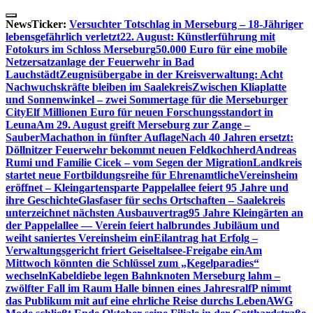
Skip
to
NewsTicker:
Versuchter Totschlag in Merseburg – 18-Jähriger
content
lebensgefährlich verletzt
22. August: Künstlerführung mit
Fotokurs im Schloss Merseburg
50.000 Euro für eine mobile
Netzersatzanlage der Feuerwehr in Bad
Lauchstädt
Zeugnisübergabe in der Kreisverwaltung: Acht
Nachwuchskräfte bleiben im Saalekreis
Zwischen Kliaplatte
und Sonnenwinkel – zwei Sommertage für die Merseburger
City
Elf Millionen Euro für neuen Forschungsstandort in
Leuna
Am 29. August greift Merseburg zur Zange –
SauberMachathon in fünfter Auflage
Nach 40 Jahren ersetzt:
Döllnitzer Feuerwehr bekommt neuen Feldkochherd
Andreas
Rumi und Familie Cicek – vom Segen der Migration
Landkreis
startet neue Fortbildungsreihe für Ehrenamtliche
Vereinsheim
eröffnet – Kleingartensparte Pappelallee feiert 95 Jahre und
ihre Geschichte
Glasfaser für sechs Ortschaften – Saalekreis
unterzeichnet nächsten Ausbauvertrag
95 Jahre Kleingärten an
der Pappelallee — Verein feiert halbrundes Jubiläum und
weiht saniertes Vereinsheim ein
Eilantrag hat Erfolg –
Verwaltungsgericht friert Geiseltalsee-Freigabe ein
Am
Mittwoch könnten die Schlüssel zum „Kegelparadies“
wechseln
Kabeldiebe legen Bahnknoten Merseburg lahm –
zwölfter Fall im Raum Halle binnen eines Jahres
ralfP nimmt
das Publikum mit auf eine ehrliche Reise durchs Leben
AWG