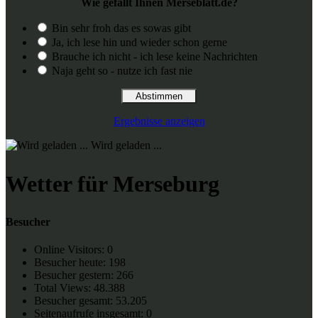
Wie gefällt Ihnen Merseblatt.de?
Bin sehr froh das es sowas gibt
Ja, ich lese hin und wieder schon gerne
Brauche ich nicht - ich lese keine Nachrichten
Naja geht so - nutze ich fast nie
Ergebnisse anzeigen
Wird geladen ...
Wetter für Merseburg
Besucher
Online Visitors:
0
Besucher heute:
198
Besucher gestern:
266
Total Views:
48.388
Besucher gesamt:
53.205
Seitenaufrufe insgesamt:
0