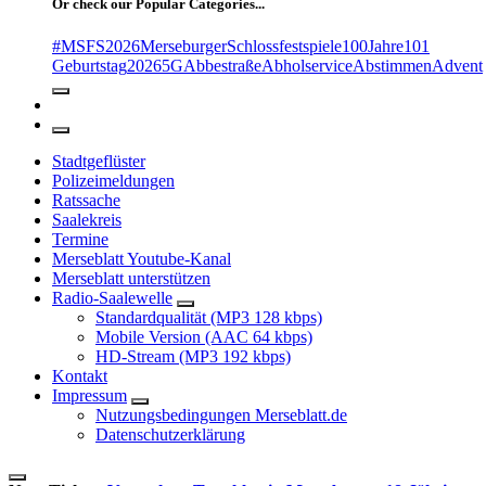
Or check our Popular Categories...
#MSFS2026MerseburgerSchlossfestspiele
100Jahre
101
Geburtstag
2026
5G
Abbestraße
Abholservice
Abstimmen
Advent
Stadtgeflüster
Polizeimeldungen
Ratssache
Saalekreis
Termine
Merseblatt Youtube-Kanal
Merseblatt unterstützen
Radio-Saalewelle
Standardqualität (MP3 128 kbps)
Mobile Version (AAC 64 kbps)
HD-Stream (MP3 192 kbps)
Kontakt
Impressum
Nutzungsbedingungen Merseblatt.de
Datenschutzerklärung