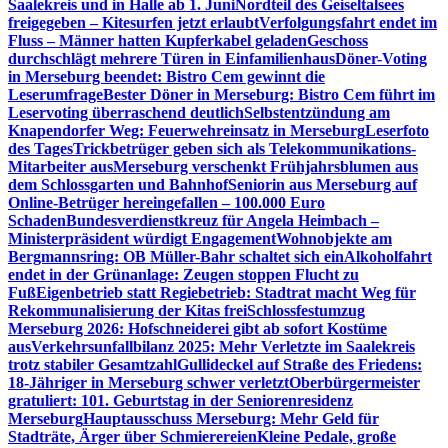
Saalekreis und in Halle ab 1. Juni
Nordteil des Geiseltalsees
freigegeben – Kitesurfen jetzt erlaubt
Verfolgungsfahrt endet im
Fluss – Männer hatten Kupferkabel geladen
Geschoss
durchschlägt mehrere Türen in Einfamilienhaus
Döner-Voting
in Merseburg beendet: Bistro Cem gewinnt die
Leserumfrage
Bester Döner in Merseburg: Bistro Cem führt im
Leservoting überraschend deutlich
Selbstentzündung am
Knapendorfer Weg: Feuerwehreinsatz in Merseburg
Leserfoto
des Tages
Trickbetrüger geben sich als Telekommunikations-
Mitarbeiter aus
Merseburg verschenkt Frühjahrsblumen aus
dem Schlossgarten und Bahnhof
Seniorin aus Merseburg auf
Online-Betrüger hereingefallen – 100.000 Euro
Schaden
Bundesverdienstkreuz für Angela Heimbach –
Ministerpräsident würdigt Engagement
Wohnobjekte am
Bergmannsring: OB Müller-Bahr schaltet sich ein
Alkoholfahrt
endet in der Grünanlage: Zeugen stoppen Flucht zu
Fuß
Eigenbetrieb statt Regiebetrieb: Stadtrat macht Weg für
Rekommunalisierung der Kitas frei
Schlossfestumzug
Merseburg 2026: Hofschneiderei gibt ab sofort Kostüme
aus
Verkehrsunfallbilanz 2025: Mehr Verletzte im Saalekreis
trotz stabiler Gesamtzahl
Gullideckel auf Straße des Friedens:
18-Jähriger in Merseburg schwer verletzt
Oberbürgermeister
gratuliert: 101. Geburtstag in der Seniorenresidenz
Merseburg
Hauptausschuss Merseburg: Mehr Geld für
Stadträte, Ärger über Schmierereien
Kleine Pedale, große