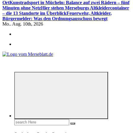
Ort
Kunstradsport in Mücheln: Balance auf zwei Rädern – fünf
Minuten ohne Netz
Hier stehen Merseburgs Altkleidercontainer
– die 13 Standorte im Überblick
Feuerwehr, Altkleider,
Bürgermelder: Was den Ordnungsausschuss bewegt
Mo.. Aug. 10th, 2026
*** Lokal informiert, Regional inspiriert***
Search
for: