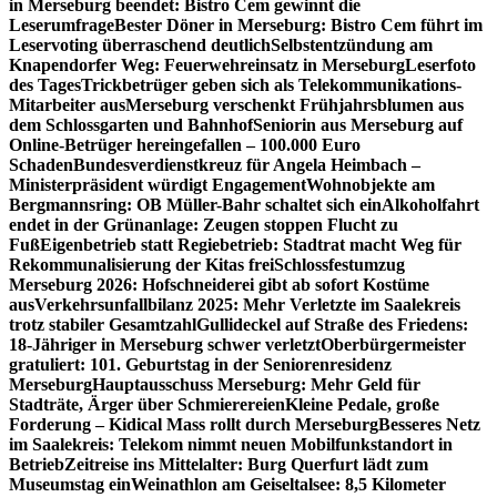
in Merseburg beendet: Bistro Cem gewinnt die
Leserumfrage
Bester Döner in Merseburg: Bistro Cem führt im
Leservoting überraschend deutlich
Selbstentzündung am
Knapendorfer Weg: Feuerwehreinsatz in Merseburg
Leserfoto
des Tages
Trickbetrüger geben sich als Telekommunikations-
Mitarbeiter aus
Merseburg verschenkt Frühjahrsblumen aus
dem Schlossgarten und Bahnhof
Seniorin aus Merseburg auf
Online-Betrüger hereingefallen – 100.000 Euro
Schaden
Bundesverdienstkreuz für Angela Heimbach –
Ministerpräsident würdigt Engagement
Wohnobjekte am
Bergmannsring: OB Müller-Bahr schaltet sich ein
Alkoholfahrt
endet in der Grünanlage: Zeugen stoppen Flucht zu
Fuß
Eigenbetrieb statt Regiebetrieb: Stadtrat macht Weg für
Rekommunalisierung der Kitas frei
Schlossfestumzug
Merseburg 2026: Hofschneiderei gibt ab sofort Kostüme
aus
Verkehrsunfallbilanz 2025: Mehr Verletzte im Saalekreis
trotz stabiler Gesamtzahl
Gullideckel auf Straße des Friedens:
18-Jähriger in Merseburg schwer verletzt
Oberbürgermeister
gratuliert: 101. Geburtstag in der Seniorenresidenz
Merseburg
Hauptausschuss Merseburg: Mehr Geld für
Stadträte, Ärger über Schmierereien
Kleine Pedale, große
Forderung – Kidical Mass rollt durch Merseburg
Besseres Netz
im Saalekreis: Telekom nimmt neuen Mobilfunkstandort in
Betrieb
Zeitreise ins Mittelalter: Burg Querfurt lädt zum
Museumstag ein
Weinathlon am Geiseltalsee: 8,5 Kilometer