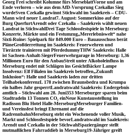
Georg Frei schreibt Kolumne fürs Merseblatt
Vorne und am
Ende verloren – wie aus dem AfD-Vorsprung Czekallas Sieg
wurde
Sven Czekalla gewinnt Stichwahl im Saalekreis – CDU-
Mann wird neuer Landrat
7. August: Sommerkino auf der
Burg Querfurt
Arendt oder Czekalla – Saalekreis wählt neuen
Landrat in Stichwahl
Drei Tage Schlossfestspiele in Merseburg:
Konzerte, Märkte und ein Festumzug
„Mererlebniswelt“ nahe
Sixti-Ruine: Spielpark für 849.000 Euro – Bauausschuss berät
Pläne
Großtierrettung im Saalekreis: Feuerwehren und
Tierärzte trainieren mit Pferdedummy
THW Saalekreis: Halle
ist Sachsen-Anhalt-Sieger
Feuerwehrgarage in Merseburg: 1,36
Millionen Euro für den Anbau
Streit unter Alkoholeinfluss in
Merseburg endet mit Schlägen ins Gesicht
Bäcker Lampe
Insolvenz: Elf Filialen im Saalekreis betroffen
„Zukunft
Inklusion“: Halle und Saalekreis laden zur dritten
Teilhabekonferenz
L 178 zwischen Braunsbedra und Krumpa
ein halbes Jahr gesperrt
Landratswahl Saalekreis: Endergebnis
amtlich – Stichwahl am 28. Juni
353 Merseburger sparen beim
Stadtradeln 13 Tonnen CO₂ ein
Neue Kunstausstellung im
Radisson Blu Hotel Halle-Merseburg
Merseburger Familien-
und Vereinsfest bringt Ehrenamt auf die
Radrennbahn
Merseburg steht ein Wochenende voller Musik,
Markt und Schlossfestspiele bevor
Landratswahl im Saalekreis:
Arendt und Czekalla in der Stichwahl
Spaziergänger stellt
mutmaßlichen Fahrraddieb in Merseburg
19-Jähriger greift