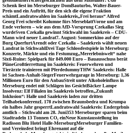
gestohlen
Herrschergeschichten aus dem Mittelalter: Udo
Schenk liest im Merseburger Dom
Bauturbo, Walter-Bauer-
Preis und ein Auftritt, für den sich die eigene Fraktion
schämt
Landratswahlen im Saalekreis
„Frei heraus“ Alfred
Georg Frei schreibt Kolumne fürs Merseblatt
Vorne und am
Ende verloren – wie aus dem AfD-Vorsprung Czekallas Sieg
wurde
Sven Czekalla gewinnt Stichwahl im Saalekreis – CDU-
Mann wird neuer Landrat
7. August: Sommerkino auf der
Burg Querfurt
Arendt oder Czekalla – Saalekreis wählt neuen
Landrat in Stichwahl
Drei Tage Schlossfestspiele in Merseburg:
Konzerte, Märkte und ein Festumzug
„Mererlebniswelt“ nahe
Sixti-Ruine: Spielpark für 849.000 Euro – Bauausschuss berät
Pläne
Großtierrettung im Saalekreis: Feuerwehren und
Tierärzte trainieren mit Pferdedummy
THW Saalekreis: Halle
ist Sachsen-Anhalt-Sieger
Feuerwehrgarage in Merseburg: 1,36
Millionen Euro für den Anbau
Streit unter Alkoholeinfluss in
Merseburg endet mit Schlägen ins Gesicht
Bäcker Lampe
Insolvenz: Elf Filialen im Saalekreis betroffen
„Zukunft
Inklusion“: Halle und Saalekreis laden zur dritten
Teilhabekonferenz
L 178 zwischen Braunsbedra und Krumpa
ein halbes Jahr gesperrt
Landratswahl Saalekreis: Endergebnis
amtlich – Stichwahl am 28. Juni
353 Merseburger sparen beim
Stadtradeln 13 Tonnen CO₂ ein
Neue Kunstausstellung im
Radisson Blu Hotel Halle-Merseburg
Merseburger Familien-
und Vereinsfest bringt Ehrenamt auf die