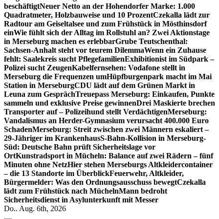
beschäftigt
Neuer Netto an der Hohendorfer Marke: 1.000
Quadratmeter, Holzbauweise und 10 Prozent
Czekalla lädt zur
Radtour am Geiseltalsee und zum Frühstück in Mösthinsdorf
ein
Wie fühlt sich der Alltag im Rollstuhl an? Zwei Aktionstage
in Merseburg machen es erlebbar
Grube Teutschenthal:
Sachsen-Anhalt steht vor teurem Dilemma
Wenn ein Zuhause
fehlt: Saalekreis sucht Pflegefamilien
Exhibitionist im Südpark –
Polizei sucht Zeugen
Kabelfernsehen: Vodafone stellt in
Merseburg die Frequenzen um
Hüpfburgenpark macht im Mai
Station in Merseburg
CDU lädt auf dem Grünen Markt in
Leuna zum Gespräch
Treuepass Merseburg: Einkaufen, Punkte
sammeln und exklusive Preise gewinnen
Drei Maskierte brechen
Transporter auf – Polizeihund stellt Verdächtigen
Merseburg:
Vandalismus an Herder-Gymnasium verursacht 400.000 Euro
Schaden
Merseburg: Streit zwischen zwei Männern eskaliert –
29-Jähriger im Krankenhaus
S-Bahn-Kollision in Merseburg-
Süd: Deutsche Bahn prüft Sicherheitslage vor
Ort
Kunstradsport in Mücheln: Balance auf zwei Rädern – fünf
Minuten ohne Netz
Hier stehen Merseburgs Altkleidercontainer
– die 13 Standorte im Überblick
Feuerwehr, Altkleider,
Bürgermelder: Was den Ordnungsausschuss bewegt
Czekalla
lädt zum Frühstück nach Mücheln
Mann bedroht
Sicherheitsdienst in Asylunterkunft mit Messer
Do.. Aug. 6th, 2026