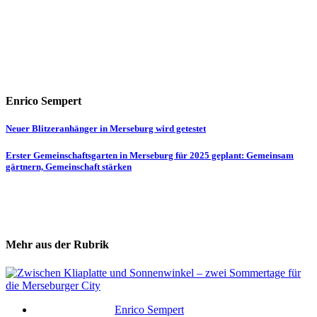
Enrico Sempert
Beitragsnavigation
Neuer Blitzeranhänger in Merseburg wird getestet
Erster Gemeinschaftsgarten in Merseburg für 2025 geplant: Gemeinsam
gärtnern, Gemeinschaft stärken
Mehr aus der Rubrik
Enrico Sempert