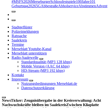
#MSFS2026MerseburgerSchlossfestspiele
100Jahre
101
Geburtstag
2026
5G
Abbestraße
Abholservice
Abstimmen
Advent
Stadtgeflüster
Polizeimeldungen
Ratssache
Saalekreis
Termine
Merseblatt Youtube-Kanal
Merseblatt unterstützen
Radio-Saalewelle
Standardqualität (MP3 128 kbps)
Mobile Version (AAC 64 kbps)
HD-Stream (MP3 192 kbps)
Kontakt
Impressum
Nutzungsbedingungen Merseblatt.de
Datenschutzerklärung
NewsTicker:
Zeugnisübergabe in der Kreisverwaltung: Acht
Nachwuchskräfte bleiben im Saalekreis
Zwischen Kliaplatte