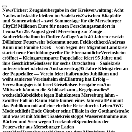
Skip
to
NewsTicker:
Zeugnisübergabe in der Kreisverwaltung: Acht
content
Nachwuchskräfte bleiben im Saalekreis
Zwischen Kliaplatte
und Sonnenwinkel – zwei Sommertage für die Merseburger
City
Elf Millionen Euro für neuen Forschungsstandort in
Leuna
Am 29. August greift Merseburg zur Zange –
SauberMachathon in fünfter Auflage
Nach 40 Jahren ersetzt:
Döllnitzer Feuerwehr bekommt neuen Feldkochherd
Andreas
Rumi und Familie Cicek – vom Segen der Migration
Landkreis
startet neue Fortbildungsreihe für Ehrenamtliche
Vereinsheim
eröffnet – Kleingartensparte Pappelallee feiert 95 Jahre und
ihre Geschichte
Glasfaser für sechs Ortschaften – Saalekreis
unterzeichnet nächsten Ausbauvertrag
95 Jahre Kleingärten an
der Pappelallee — Verein feiert halbrundes Jubiläum und
weiht saniertes Vereinsheim ein
Eilantrag hat Erfolg –
Verwaltungsgericht friert Geiseltalsee-Freigabe ein
Am
Mittwoch könnten die Schlüssel zum „Kegelparadies“
wechseln
Kabeldiebe legen Bahnknoten Merseburg lahm –
zwölfter Fall im Raum Halle binnen eines Jahres
ralfP nimmt
das Publikum mit auf eine ehrliche Reise durchs Leben
AWG
Mode schließt Ende Oktober seine Filiale in der Gotthardstraße
und was ist mit Müller?
Saalekreis stoppt Wasserentnahme aus
Bächen und Seen wegen Trockenheit
Spendenbox der
Feuerwehr aus Merseburger Laden