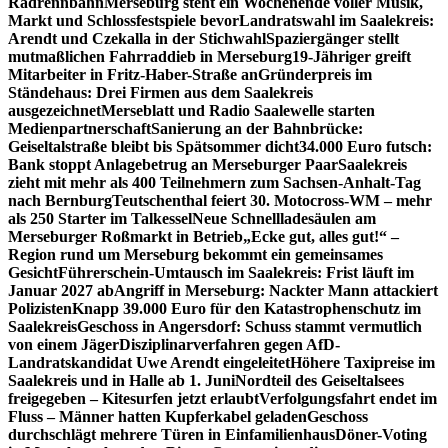
Radrennbahn
Merseburg steht ein Wochenende voller Musik,
Markt und Schlossfestspiele bevor
Landratswahl im Saalekreis:
Arendt und Czekalla in der Stichwahl
Spaziergänger stellt
mutmaßlichen Fahrraddieb in Merseburg
19-Jähriger greift
Mitarbeiter in Fritz-Haber-Straße an
Gründerpreis im
Ständehaus: Drei Firmen aus dem Saalekreis
ausgezeichnet
Merseblatt und Radio Saalewelle starten
Medienpartnerschaft
Sanierung an der Bahnbrücke:
Geiseltalstraße bleibt bis Spätsommer dicht
34.000 Euro futsch:
Bank stoppt Anlagebetrug an Merseburger Paar
Saalekreis
zieht mit mehr als 400 Teilnehmern zum Sachsen-Anhalt-Tag
nach Bernburg
Teutschenthal feiert 30. Motocross-WM – mehr
als 250 Starter im Talkessel
Neue Schnellladesäulen am
Merseburger Roßmarkt in Betrieb
„Ecke gut, alles gut!“ –
Region rund um Merseburg bekommt ein gemeinsames
Gesicht
Führerschein-Umtausch im Saalekreis: Frist läuft im
Januar 2027 ab
Angriff in Merseburg: Nackter Mann attackiert
Polizisten
Knapp 39.000 Euro für den Katastrophenschutz im
Saalekreis
Geschoss in Angersdorf: Schuss stammt vermutlich
von einem Jäger
Disziplinarverfahren gegen AfD-
Landratskandidat Uwe Arendt eingeleitet
Höhere Taxipreise im
Saalekreis und in Halle ab 1. Juni
Nordteil des Geiseltalsees
freigegeben – Kitesurfen jetzt erlaubt
Verfolgungsfahrt endet im
Fluss – Männer hatten Kupferkabel geladen
Geschoss
durchschlägt mehrere Türen in Einfamilienhaus
Döner-Voting