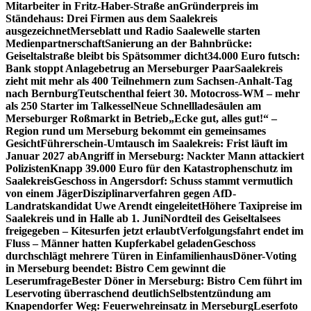
Mitarbeiter in Fritz-Haber-Straße an
Gründerpreis im
Ständehaus: Drei Firmen aus dem Saalekreis
ausgezeichnet
Merseblatt und Radio Saalewelle starten
Medienpartnerschaft
Sanierung an der Bahnbrücke:
Geiseltalstraße bleibt bis Spätsommer dicht
34.000 Euro futsch:
Bank stoppt Anlagebetrug an Merseburger Paar
Saalekreis
zieht mit mehr als 400 Teilnehmern zum Sachsen-Anhalt-Tag
nach Bernburg
Teutschenthal feiert 30. Motocross-WM – mehr
als 250 Starter im Talkessel
Neue Schnellladesäulen am
Merseburger Roßmarkt in Betrieb
„Ecke gut, alles gut!“ –
Region rund um Merseburg bekommt ein gemeinsames
Gesicht
Führerschein-Umtausch im Saalekreis: Frist läuft im
Januar 2027 ab
Angriff in Merseburg: Nackter Mann attackiert
Polizisten
Knapp 39.000 Euro für den Katastrophenschutz im
Saalekreis
Geschoss in Angersdorf: Schuss stammt vermutlich
von einem Jäger
Disziplinarverfahren gegen AfD-
Landratskandidat Uwe Arendt eingeleitet
Höhere Taxipreise im
Saalekreis und in Halle ab 1. Juni
Nordteil des Geiseltalsees
freigegeben – Kitesurfen jetzt erlaubt
Verfolgungsfahrt endet im
Fluss – Männer hatten Kupferkabel geladen
Geschoss
durchschlägt mehrere Türen in Einfamilienhaus
Döner-Voting
in Merseburg beendet: Bistro Cem gewinnt die
Leserumfrage
Bester Döner in Merseburg: Bistro Cem führt im
Leservoting überraschend deutlich
Selbstentzündung am
Knapendorfer Weg: Feuerwehreinsatz in Merseburg
Leserfoto