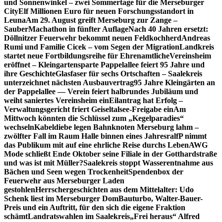
und Sonnenwinkel – zwei Sommertage für die Merseburger
City
Elf Millionen Euro für neuen Forschungsstandort in
Leuna
Am 29. August greift Merseburg zur Zange –
SauberMachathon in fünfter Auflage
Nach 40 Jahren ersetzt:
Döllnitzer Feuerwehr bekommt neuen Feldkochherd
Andreas
Rumi und Familie Cicek – vom Segen der Migration
Landkreis
startet neue Fortbildungsreihe für Ehrenamtliche
Vereinsheim
eröffnet – Kleingartensparte Pappelallee feiert 95 Jahre und
ihre Geschichte
Glasfaser für sechs Ortschaften – Saalekreis
unterzeichnet nächsten Ausbauvertrag
95 Jahre Kleingärten an
der Pappelallee — Verein feiert halbrundes Jubiläum und
weiht saniertes Vereinsheim ein
Eilantrag hat Erfolg –
Verwaltungsgericht friert Geiseltalsee-Freigabe ein
Am
Mittwoch könnten die Schlüssel zum „Kegelparadies“
wechseln
Kabeldiebe legen Bahnknoten Merseburg lahm –
zwölfter Fall im Raum Halle binnen eines Jahres
ralfP nimmt
das Publikum mit auf eine ehrliche Reise durchs Leben
AWG
Mode schließt Ende Oktober seine Filiale in der Gotthardstraße
und was ist mit Müller?
Saalekreis stoppt Wasserentnahme aus
Bächen und Seen wegen Trockenheit
Spendenbox der
Feuerwehr aus Merseburger Laden
gestohlen
Herrschergeschichten aus dem Mittelalter: Udo
Schenk liest im Merseburger Dom
Bauturbo, Walter-Bauer-
Preis und ein Auftritt, für den sich die eigene Fraktion
schämt
Landratswahlen im Saalekreis
„Frei heraus“ Alfred