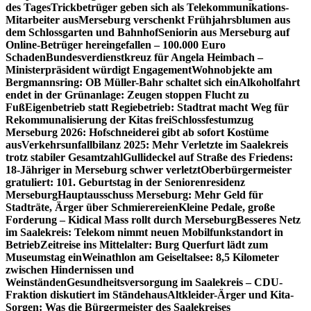
des Tages
Trickbetrüger geben sich als Telekommunikations-
Mitarbeiter aus
Merseburg verschenkt Frühjahrsblumen aus
dem Schlossgarten und Bahnhof
Seniorin aus Merseburg auf
Online-Betrüger hereingefallen – 100.000 Euro
Schaden
Bundesverdienstkreuz für Angela Heimbach –
Ministerpräsident würdigt Engagement
Wohnobjekte am
Bergmannsring: OB Müller-Bahr schaltet sich ein
Alkoholfahrt
endet in der Grünanlage: Zeugen stoppen Flucht zu
Fuß
Eigenbetrieb statt Regiebetrieb: Stadtrat macht Weg für
Rekommunalisierung der Kitas frei
Schlossfestumzug
Merseburg 2026: Hofschneiderei gibt ab sofort Kostüme
aus
Verkehrsunfallbilanz 2025: Mehr Verletzte im Saalekreis
trotz stabiler Gesamtzahl
Gullideckel auf Straße des Friedens:
18-Jähriger in Merseburg schwer verletzt
Oberbürgermeister
gratuliert: 101. Geburtstag in der Seniorenresidenz
Merseburg
Hauptausschuss Merseburg: Mehr Geld für
Stadträte, Ärger über Schmierereien
Kleine Pedale, große
Forderung – Kidical Mass rollt durch Merseburg
Besseres Netz
im Saalekreis: Telekom nimmt neuen Mobilfunkstandort in
Betrieb
Zeitreise ins Mittelalter: Burg Querfurt lädt zum
Museumstag ein
Weinathlon am Geiseltalsee: 8,5 Kilometer
zwischen Hindernissen und
Weinständen
Gesundheitsversorgung im Saalekreis – CDU-
Fraktion diskutiert im Ständehaus
Altkleider-Ärger und Kita-
Sorgen: Was die Bürgermeister des Saalekreises