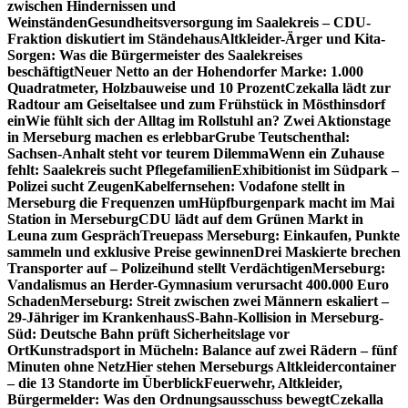
zwischen Hindernissen und
Weinständen
Gesundheitsversorgung im Saalekreis – CDU-
Fraktion diskutiert im Ständehaus
Altkleider-Ärger und Kita-
Sorgen: Was die Bürgermeister des Saalekreises
beschäftigt
Neuer Netto an der Hohendorfer Marke: 1.000
Quadratmeter, Holzbauweise und 10 Prozent
Czekalla lädt zur
Radtour am Geiseltalsee und zum Frühstück in Mösthinsdorf
ein
Wie fühlt sich der Alltag im Rollstuhl an? Zwei Aktionstage
in Merseburg machen es erlebbar
Grube Teutschenthal:
Sachsen-Anhalt steht vor teurem Dilemma
Wenn ein Zuhause
fehlt: Saalekreis sucht Pflegefamilien
Exhibitionist im Südpark –
Polizei sucht Zeugen
Kabelfernsehen: Vodafone stellt in
Merseburg die Frequenzen um
Hüpfburgenpark macht im Mai
Station in Merseburg
CDU lädt auf dem Grünen Markt in
Leuna zum Gespräch
Treuepass Merseburg: Einkaufen, Punkte
sammeln und exklusive Preise gewinnen
Drei Maskierte brechen
Transporter auf – Polizeihund stellt Verdächtigen
Merseburg:
Vandalismus an Herder-Gymnasium verursacht 400.000 Euro
Schaden
Merseburg: Streit zwischen zwei Männern eskaliert –
29-Jähriger im Krankenhaus
S-Bahn-Kollision in Merseburg-
Süd: Deutsche Bahn prüft Sicherheitslage vor
Ort
Kunstradsport in Mücheln: Balance auf zwei Rädern – fünf
Minuten ohne Netz
Hier stehen Merseburgs Altkleidercontainer
– die 13 Standorte im Überblick
Feuerwehr, Altkleider,
Bürgermelder: Was den Ordnungsausschuss bewegt
Czekalla