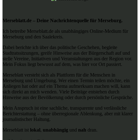
Merseblatt.de – Deine Nachrichtenquelle für Merseburg.
Ich betreibe Merseblatt.de als unabhängiges Online-Medium für
Merseburg und den Saalekreis.
Dabei berichte ich über das politische Geschehen, begleite
Stadtratssitzungen, greife Hinweise aus der Bürgerschaft auf und
stelle Vereine, Initiativen und Veranstaltungen aus der Region vor.
Mein Fokus liegt bewusst auf dem, was hier vor Ort passiert.
Merseblatt versteht sich als Plattform für die Menschen in
Merseburg und Umgebung. Wer einen Termin teilen möchte, ein
Anliegen hat oder auf ein Thema aufmerksam machen will, kann
sich direkt an mich wenden. Viele Beiträge entstehen durch
Hinweise aus der Bevölkerung oder durch persönliche Gespräche.
Mein Anspruch ist eine sachliche, transparente und verlässliche
Berichterstattung – ohne überregionale Ablenkung, aber mit klarer
journalistischer Haltung.
Merseblatt ist
lokal
,
unabhängig
und
nah
dran.