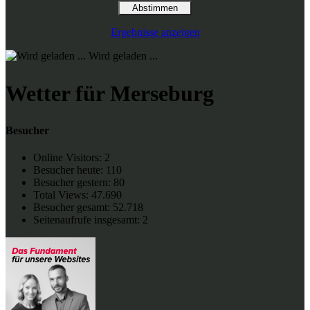
Ergebnisse anzeigen
Wird geladen ...
Wetter für Merseburg
Besucher
Online Visitors:
2
Besucher heute:
110
Besucher gestern:
80
Total Views:
47.690
Besucher gesamt:
52.718
Seitenaufrufe insgesamt:
2