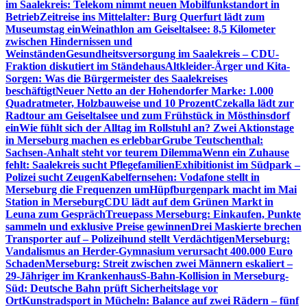
im Saalekreis: Telekom nimmt neuen Mobilfunkstandort in
Betrieb
Zeitreise ins Mittelalter: Burg Querfurt lädt zum
Museumstag ein
Weinathlon am Geiseltalsee: 8,5 Kilometer
zwischen Hindernissen und
Weinständen
Gesundheitsversorgung im Saalekreis – CDU-
Fraktion diskutiert im Ständehaus
Altkleider-Ärger und Kita-
Sorgen: Was die Bürgermeister des Saalekreises
beschäftigt
Neuer Netto an der Hohendorfer Marke: 1.000
Quadratmeter, Holzbauweise und 10 Prozent
Czekalla lädt zur
Radtour am Geiseltalsee und zum Frühstück in Mösthinsdorf
ein
Wie fühlt sich der Alltag im Rollstuhl an? Zwei Aktionstage
in Merseburg machen es erlebbar
Grube Teutschenthal:
Sachsen-Anhalt steht vor teurem Dilemma
Wenn ein Zuhause
fehlt: Saalekreis sucht Pflegefamilien
Exhibitionist im Südpark –
Polizei sucht Zeugen
Kabelfernsehen: Vodafone stellt in
Merseburg die Frequenzen um
Hüpfburgenpark macht im Mai
Station in Merseburg
CDU lädt auf dem Grünen Markt in
Leuna zum Gespräch
Treuepass Merseburg: Einkaufen, Punkte
sammeln und exklusive Preise gewinnen
Drei Maskierte brechen
Transporter auf – Polizeihund stellt Verdächtigen
Merseburg:
Vandalismus an Herder-Gymnasium verursacht 400.000 Euro
Schaden
Merseburg: Streit zwischen zwei Männern eskaliert –
29-Jähriger im Krankenhaus
S-Bahn-Kollision in Merseburg-
Süd: Deutsche Bahn prüft Sicherheitslage vor
Ort
Kunstradsport in Mücheln: Balance auf zwei Rädern – fünf