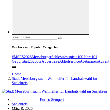
Search
for:
Or check our Popular Categories...
#MSFS2026MerseburgerSchlossfestspiele
100Jahre
101
Geburtstag
2026
5G
Abbestraße
Abholservice
Abstimmen
Advent
Home
Stadt Merseburg sucht Wahlhelfer für Landratswahl im
Saalekreis
Enrico Sempert
Saalekreis
März 8, 2026