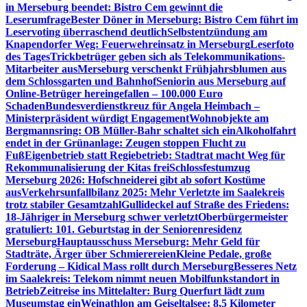
in Merseburg beendet: Bistro Cem gewinnt die
Leserumfrage
Bester Döner in Merseburg: Bistro Cem führt im
Leservoting überraschend deutlich
Selbstentzündung am
Knapendorfer Weg: Feuerwehreinsatz in Merseburg
Leserfoto
des Tages
Trickbetrüger geben sich als Telekommunikations-
Mitarbeiter aus
Merseburg verschenkt Frühjahrsblumen aus
dem Schlossgarten und Bahnhof
Seniorin aus Merseburg auf
Online-Betrüger hereingefallen – 100.000 Euro
Schaden
Bundesverdienstkreuz für Angela Heimbach –
Ministerpräsident würdigt Engagement
Wohnobjekte am
Bergmannsring: OB Müller-Bahr schaltet sich ein
Alkoholfahrt
endet in der Grünanlage: Zeugen stoppen Flucht zu
Fuß
Eigenbetrieb statt Regiebetrieb: Stadtrat macht Weg für
Rekommunalisierung der Kitas frei
Schlossfestumzug
Merseburg 2026: Hofschneiderei gibt ab sofort Kostüme
aus
Verkehrsunfallbilanz 2025: Mehr Verletzte im Saalekreis
trotz stabiler Gesamtzahl
Gullideckel auf Straße des Friedens:
18-Jähriger in Merseburg schwer verletzt
Oberbürgermeister
gratuliert: 101. Geburtstag in der Seniorenresidenz
Merseburg
Hauptausschuss Merseburg: Mehr Geld für
Stadträte, Ärger über Schmierereien
Kleine Pedale, große
Forderung – Kidical Mass rollt durch Merseburg
Besseres Netz
im Saalekreis: Telekom nimmt neuen Mobilfunkstandort in
Betrieb
Zeitreise ins Mittelalter: Burg Querfurt lädt zum
Museumstag ein
Weinathlon am Geiseltalsee: 8,5 Kilometer