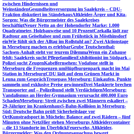
zwischen Hindernissen und
Weinständen
Gesundheitsversorgung im Saalekreis – CDU-
Fraktion diskutiert im Ständehaus
Altkleider-Ärger und Kita-
Sorgen: Was die Bürgermeister des Saalekreises
beschäftigt
Neuer Netto an der Hohendorfer Marke: 1.000
Quadratmeter, Holzbauweise und 10 Prozent
Czekalla lädt zur
Radtour am Geiseltalsee und zum Frühstück in Mösthinsdorf
ein
Wie fühlt sich der Alltag im Rollstuhl an? Zwei Aktionstage
in Merseburg machen es erlebbar
Grube Teutschenthal:
Sachsen-Anhalt steht vor teurem Dilemma
Wenn ein Zuhause
fehlt: Saalekreis sucht Pflegefamilien
Exhibitionist im Südpark –
Polizei sucht Zeugen
Kabelfernsehen: Vodafone stellt in
Merseburg die Frequenzen um
Hüpfburgenpark macht im Mai
Station in Merseburg
CDU lädt auf dem Grünen Markt in
Leuna zum Gespräch
Treuepass Merseburg: Einkaufen, Punkte
sammeln und exklusive Preise gewinnen
Drei Maskierte brechen
Transporter auf – Polizeihund stellt Verdächtigen
Merseburg:
Vandalismus an Herder-Gymnasium verursacht 400.000 Euro
Schaden
Merseburg: Streit zwischen zwei Männern eskaliert –
29-Jähriger im Krankenhaus
S-Bahn-Kollision in Merseburg-
Süd: Deutsche Bahn prüft Sicherheitslage vor
Ort
Kunstradsport in Mücheln: Balance auf zwei Rädern – fünf
Minuten ohne Netz
Hier stehen Merseburgs Altkleidercontainer
– die 13 Standorte im Überblick
Feuerwehr, Altkleider,
Bürgermelder: Was den Ordnungsausschuss bewegt