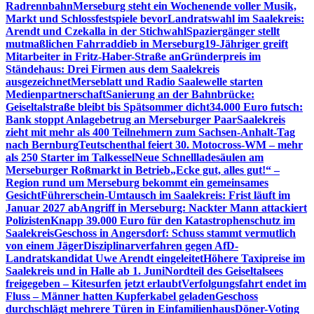
Radrennbahn
Merseburg steht ein Wochenende voller Musik,
Markt und Schlossfestspiele bevor
Landratswahl im Saalekreis:
Arendt und Czekalla in der Stichwahl
Spaziergänger stellt
mutmaßlichen Fahrraddieb in Merseburg
19-Jähriger greift
Mitarbeiter in Fritz-Haber-Straße an
Gründerpreis im
Ständehaus: Drei Firmen aus dem Saalekreis
ausgezeichnet
Merseblatt und Radio Saalewelle starten
Medienpartnerschaft
Sanierung an der Bahnbrücke:
Geiseltalstraße bleibt bis Spätsommer dicht
34.000 Euro futsch:
Bank stoppt Anlagebetrug an Merseburger Paar
Saalekreis
zieht mit mehr als 400 Teilnehmern zum Sachsen-Anhalt-Tag
nach Bernburg
Teutschenthal feiert 30. Motocross-WM – mehr
als 250 Starter im Talkessel
Neue Schnellladesäulen am
Merseburger Roßmarkt in Betrieb
„Ecke gut, alles gut!“ –
Region rund um Merseburg bekommt ein gemeinsames
Gesicht
Führerschein-Umtausch im Saalekreis: Frist läuft im
Januar 2027 ab
Angriff in Merseburg: Nackter Mann attackiert
Polizisten
Knapp 39.000 Euro für den Katastrophenschutz im
Saalekreis
Geschoss in Angersdorf: Schuss stammt vermutlich
von einem Jäger
Disziplinarverfahren gegen AfD-
Landratskandidat Uwe Arendt eingeleitet
Höhere Taxipreise im
Saalekreis und in Halle ab 1. Juni
Nordteil des Geiseltalsees
freigegeben – Kitesurfen jetzt erlaubt
Verfolgungsfahrt endet im
Fluss – Männer hatten Kupferkabel geladen
Geschoss
durchschlägt mehrere Türen in Einfamilienhaus
Döner-Voting