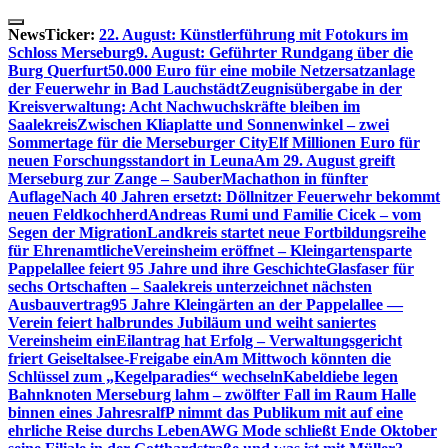
Skip
to
NewsTicker:
22. August: Künstlerführung mit Fotokurs im
content
Schloss Merseburg
9. August: Geführter Rundgang über die
Burg Querfurt
50.000 Euro für eine mobile Netzersatzanlage
der Feuerwehr in Bad Lauchstädt
Zeugnisübergabe in der
Kreisverwaltung: Acht Nachwuchskräfte bleiben im
Saalekreis
Zwischen Kliaplatte und Sonnenwinkel – zwei
Sommertage für die Merseburger City
Elf Millionen Euro für
neuen Forschungsstandort in Leuna
Am 29. August greift
Merseburg zur Zange – SauberMachathon in fünfter
Auflage
Nach 40 Jahren ersetzt: Döllnitzer Feuerwehr bekommt
neuen Feldkochherd
Andreas Rumi und Familie Cicek – vom
Segen der Migration
Landkreis startet neue Fortbildungsreihe
für Ehrenamtliche
Vereinsheim eröffnet – Kleingartensparte
Pappelallee feiert 95 Jahre und ihre Geschichte
Glasfaser für
sechs Ortschaften – Saalekreis unterzeichnet nächsten
Ausbauvertrag
95 Jahre Kleingärten an der Pappelallee —
Verein feiert halbrundes Jubiläum und weiht saniertes
Vereinsheim ein
Eilantrag hat Erfolg – Verwaltungsgericht
friert Geiseltalsee-Freigabe ein
Am Mittwoch könnten die
Schlüssel zum „Kegelparadies“ wechseln
Kabeldiebe legen
Bahnknoten Merseburg lahm – zwölfter Fall im Raum Halle
binnen eines Jahres
ralfP nimmt das Publikum mit auf eine
ehrliche Reise durchs Leben
AWG Mode schließt Ende Oktober