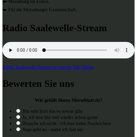
➡️ Merseburg im Fokus.
➡️ Für die Merseburger Gemeinschaft.
Radio Saalewelle-Stream
Radio Saalewelle-Stream im neuem Tab öffnen
Bewerten Sie uns
Wie gefällt Ihnen Merseblatt.de?
Bin sehr froh das es sowas gibt
Ja, ich lese hin und wieder schon gerne
Brauche ich nicht - ich lese keine Nachrichten
Naja geht so - nutze ich fast nie