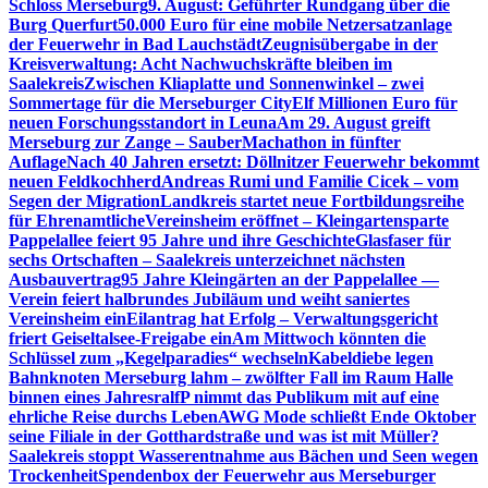
Schloss Merseburg
9. August: Geführter Rundgang über die
Burg Querfurt
50.000 Euro für eine mobile Netzersatzanlage
der Feuerwehr in Bad Lauchstädt
Zeugnisübergabe in der
Kreisverwaltung: Acht Nachwuchskräfte bleiben im
Saalekreis
Zwischen Kliaplatte und Sonnenwinkel – zwei
Sommertage für die Merseburger City
Elf Millionen Euro für
neuen Forschungsstandort in Leuna
Am 29. August greift
Merseburg zur Zange – SauberMachathon in fünfter
Auflage
Nach 40 Jahren ersetzt: Döllnitzer Feuerwehr bekommt
neuen Feldkochherd
Andreas Rumi und Familie Cicek – vom
Segen der Migration
Landkreis startet neue Fortbildungsreihe
für Ehrenamtliche
Vereinsheim eröffnet – Kleingartensparte
Pappelallee feiert 95 Jahre und ihre Geschichte
Glasfaser für
sechs Ortschaften – Saalekreis unterzeichnet nächsten
Ausbauvertrag
95 Jahre Kleingärten an der Pappelallee —
Verein feiert halbrundes Jubiläum und weiht saniertes
Vereinsheim ein
Eilantrag hat Erfolg – Verwaltungsgericht
friert Geiseltalsee-Freigabe ein
Am Mittwoch könnten die
Schlüssel zum „Kegelparadies“ wechseln
Kabeldiebe legen
Bahnknoten Merseburg lahm – zwölfter Fall im Raum Halle
binnen eines Jahres
ralfP nimmt das Publikum mit auf eine
ehrliche Reise durchs Leben
AWG Mode schließt Ende Oktober
seine Filiale in der Gotthardstraße und was ist mit Müller?
Saalekreis stoppt Wasserentnahme aus Bächen und Seen wegen
Trockenheit
Spendenbox der Feuerwehr aus Merseburger