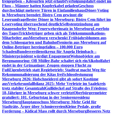
freigegeben – Kitesurfen jetzt erlaubt
Verfolgungsfahrt endet im
Fluss – Männer hatten Kupferkabel geladen
Geschoss
durchschlägt mehrere Türen in Einfamilienhaus
Döner-Voting
in Merseburg beendet: Bistro Cem gewinnt die
Leserumfrage
Bester Döner in Merseburg: Bistro Cem führt im
Leservoting überraschend deutlich
Selbstentzündung am
Knapendorfer Weg: Feuerwehreinsatz in Merseburg
Leserfoto
des Tages
Trickbetrüger geben sich als Telekommunikations-
Mitarbeiter aus
Merseburg verschenkt Frühjahrsblumen aus
dem Schlossgarten und Bahnhof
Seniorin aus Merseburg auf
Online-Betrüger hereingefallen – 100.000 Euro
Schaden
Bundesverdienstkreuz für Angela Heimbach –
Ministerpräsident würdigt Engagement
Wohnobjekte am
Bergmannsring: OB Müller-Bahr schaltet sich ein
Alkoholfahrt
endet in der Grünanlage: Zeugen stoppen Flucht zu
Fuß
Eigenbetrieb statt Regiebetrieb: Stadtrat macht Weg für
Rekommunalisierung der Kitas frei
Schlossfestumzug
Merseburg 2026: Hofschneiderei gibt ab sofort Kostüme
aus
Verkehrsunfallbilanz 2025: Mehr Verletzte im Saalekreis
trotz stabiler Gesamtzahl
Gullideckel auf Straße des Friedens:
18-Jähriger in Merseburg schwer verletzt
Oberbürgermeister
gratuliert: 101. Geburtstag in der Seniorenresidenz
Merseburg
Hauptausschuss Merseburg: Mehr Geld für
Stadträte, Ärger über Schmierereien
Kleine Pedale, große
Forderung – Kidical Mass rollt durch Merseburg
Besseres Netz