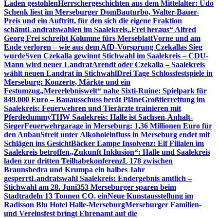
Laden gestohlen
Herrschergeschichten aus dem Mittelalter: Udo
Schenk liest im Merseburger Dom
Bauturbo, Walter-Bauer-
Preis und ein Auftritt, für den sich die eigene Fraktion
schämt
Landratswahlen im Saalekreis
„Frei heraus“ Alfred
Georg Frei schreibt Kolumne fürs Merseblatt
Vorne und am
Ende verloren – wie aus dem AfD-Vorsprung Czekallas Sieg
wurde
Sven Czekalla gewinnt Stichwahl im Saalekreis – CDU-
Mann wird neuer Landrat
Arendt oder Czekalla – Saalekreis
wählt neuen Landrat in Stichwahl
Drei Tage Schlossfestspiele in
Merseburg: Konzerte, Märkte und ein
Festumzug
„Mererlebniswelt“ nahe Sixti-Ruine: Spielpark für
849.000 Euro – Bauausschuss berät Pläne
Großtierrettung im
Saalekreis: Feuerwehren und Tierärzte trainieren mit
Pferdedummy
THW Saalekreis: Halle ist Sachsen-Anhalt-
Sieger
Feuerwehrgarage in Merseburg: 1,36 Millionen Euro für
den Anbau
Streit unter Alkoholeinfluss in Merseburg endet mit
Schlägen ins Gesicht
Bäcker Lampe Insolvenz: Elf Filialen im
Saalekreis betroffen
„Zukunft Inklusion“: Halle und Saalekreis
laden zur dritten Teilhabekonferenz
L 178 zwischen
Braunsbedra und Krumpa ein halbes Jahr
gesperrt
Landratswahl Saalekreis: Endergebnis amtlich –
Stichwahl am 28. Juni
353 Merseburger sparen beim
Stadtradeln 13 Tonnen CO₂ ein
Neue Kunstausstellung im
Radisson Blu Hotel Halle-Merseburg
Merseburger Familien-
und Vereinsfest bringt Ehrenamt auf die