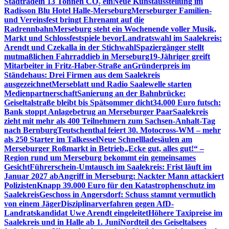
Stadtradeln 13 Tonnen CO₂ ein
Neue Kunstausstellung im
Radisson Blu Hotel Halle-Merseburg
Merseburger Familien-
und Vereinsfest bringt Ehrenamt auf die
Radrennbahn
Merseburg steht ein Wochenende voller Musik,
Markt und Schlossfestspiele bevor
Landratswahl im Saalekreis:
Arendt und Czekalla in der Stichwahl
Spaziergänger stellt
mutmaßlichen Fahrraddieb in Merseburg
19-Jähriger greift
Mitarbeiter in Fritz-Haber-Straße an
Gründerpreis im
Ständehaus: Drei Firmen aus dem Saalekreis
ausgezeichnet
Merseblatt und Radio Saalewelle starten
Medienpartnerschaft
Sanierung an der Bahnbrücke:
Geiseltalstraße bleibt bis Spätsommer dicht
34.000 Euro futsch:
Bank stoppt Anlagebetrug an Merseburger Paar
Saalekreis
zieht mit mehr als 400 Teilnehmern zum Sachsen-Anhalt-Tag
nach Bernburg
Teutschenthal feiert 30. Motocross-WM – mehr
als 250 Starter im Talkessel
Neue Schnellladesäulen am
Merseburger Roßmarkt in Betrieb
„Ecke gut, alles gut!“ –
Region rund um Merseburg bekommt ein gemeinsames
Gesicht
Führerschein-Umtausch im Saalekreis: Frist läuft im
Januar 2027 ab
Angriff in Merseburg: Nackter Mann attackiert
Polizisten
Knapp 39.000 Euro für den Katastrophenschutz im
Saalekreis
Geschoss in Angersdorf: Schuss stammt vermutlich
von einem Jäger
Disziplinarverfahren gegen AfD-
Landratskandidat Uwe Arendt eingeleitet
Höhere Taxipreise im
Saalekreis und in Halle ab 1. Juni
Nordteil des Geiseltalsees