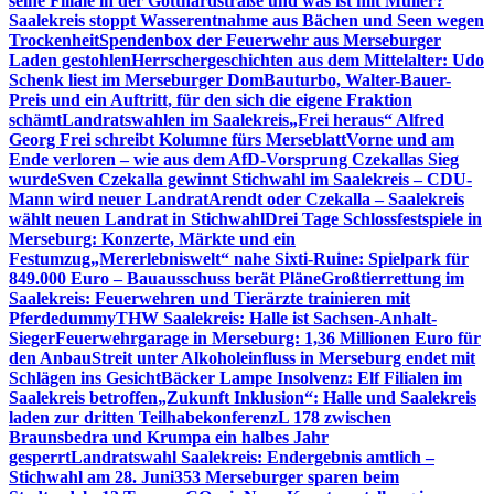
seine Filiale in der Gotthardstraße und was ist mit Müller?
Saalekreis stoppt Wasserentnahme aus Bächen und Seen wegen
Trockenheit
Spendenbox der Feuerwehr aus Merseburger
Laden gestohlen
Herrschergeschichten aus dem Mittelalter: Udo
Schenk liest im Merseburger Dom
Bauturbo, Walter-Bauer-
Preis und ein Auftritt, für den sich die eigene Fraktion
schämt
Landratswahlen im Saalekreis
„Frei heraus“ Alfred
Georg Frei schreibt Kolumne fürs Merseblatt
Vorne und am
Ende verloren – wie aus dem AfD-Vorsprung Czekallas Sieg
wurde
Sven Czekalla gewinnt Stichwahl im Saalekreis – CDU-
Mann wird neuer Landrat
Arendt oder Czekalla – Saalekreis
wählt neuen Landrat in Stichwahl
Drei Tage Schlossfestspiele in
Merseburg: Konzerte, Märkte und ein
Festumzug
„Mererlebniswelt“ nahe Sixti-Ruine: Spielpark für
849.000 Euro – Bauausschuss berät Pläne
Großtierrettung im
Saalekreis: Feuerwehren und Tierärzte trainieren mit
Pferdedummy
THW Saalekreis: Halle ist Sachsen-Anhalt-
Sieger
Feuerwehrgarage in Merseburg: 1,36 Millionen Euro für
den Anbau
Streit unter Alkoholeinfluss in Merseburg endet mit
Schlägen ins Gesicht
Bäcker Lampe Insolvenz: Elf Filialen im
Saalekreis betroffen
„Zukunft Inklusion“: Halle und Saalekreis
laden zur dritten Teilhabekonferenz
L 178 zwischen
Braunsbedra und Krumpa ein halbes Jahr
gesperrt
Landratswahl Saalekreis: Endergebnis amtlich –
Stichwahl am 28. Juni
353 Merseburger sparen beim