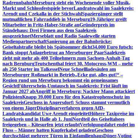
Radrennbahn
Merseburg steht ein Wochenende voller Musik,
Markt und Schlossfestspiele bevor
Landratswahl im Saalekreis:
Arendt und Czekalla in der Stichwahl
Spaziergänger stellt
mutmaßlichen Fahrraddieb in Merseburg
19-Jähriger greift
Mitarbeiter in Fritz-Haber-Straße an
Gründerpreis im
Ständehaus: Drei Firmen aus dem Saalekreis
ausgezeichnet
Merseblatt und Radio Saalewelle starten
Medienpartnerschaft
Sanierung an der Bahnbrücke:
Geiseltalstraße bleibt bis Spätsommer dicht
34.000 Euro futsch:
Bank stoppt Anlagebetrug an Merseburger Paar
Saalekreis
zieht mit mehr als 400 Teilnehmern zum Sachsen-Anhalt-Tag
nach Bernburg
Teutschenthal feiert 30. Motocross-WM – mehr
als 250 Starter im Talkessel
Neue Schnellladesäulen am
Merseburger Roßmarkt in Betrieb
„Ecke gut, alles gut!“ –
Region rund um Merseburg bekommt ein gemeinsames
Gesicht
Führerschein-Umtausch im Saalekreis: Frist läuft im
Januar 2027 ab
Angriff in Merseburg: Nackter Mann attackiert
Polizisten
Knapp 39.000 Euro für den Katastrophenschutz im
Saalekreis
Geschoss in Angersdorf: Schuss stammt vermutlich
von einem Jäger
Disziplinarverfahren gegen AfD-
Landratskandidat Uwe Arendt eingeleitet
Höhere Taxipreise im
Saalekreis und in Halle ab 1. Juni
Nordteil des Geiseltalsees
freigegeben – Kitesurfen jetzt erlaubt
Verfolgungsfahrt endet im
Fluss – Männer hatten Kupferkabel geladen
Geschoss
durchschlägt mehrere Türen in Einfamilienhaus
Döner-Voting