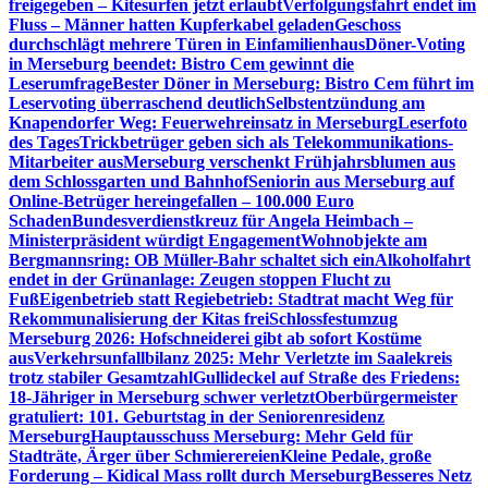
freigegeben – Kitesurfen jetzt erlaubt
Verfolgungsfahrt endet im
Fluss – Männer hatten Kupferkabel geladen
Geschoss
durchschlägt mehrere Türen in Einfamilienhaus
Döner-Voting
in Merseburg beendet: Bistro Cem gewinnt die
Leserumfrage
Bester Döner in Merseburg: Bistro Cem führt im
Leservoting überraschend deutlich
Selbstentzündung am
Knapendorfer Weg: Feuerwehreinsatz in Merseburg
Leserfoto
des Tages
Trickbetrüger geben sich als Telekommunikations-
Mitarbeiter aus
Merseburg verschenkt Frühjahrsblumen aus
dem Schlossgarten und Bahnhof
Seniorin aus Merseburg auf
Online-Betrüger hereingefallen – 100.000 Euro
Schaden
Bundesverdienstkreuz für Angela Heimbach –
Ministerpräsident würdigt Engagement
Wohnobjekte am
Bergmannsring: OB Müller-Bahr schaltet sich ein
Alkoholfahrt
endet in der Grünanlage: Zeugen stoppen Flucht zu
Fuß
Eigenbetrieb statt Regiebetrieb: Stadtrat macht Weg für
Rekommunalisierung der Kitas frei
Schlossfestumzug
Merseburg 2026: Hofschneiderei gibt ab sofort Kostüme
aus
Verkehrsunfallbilanz 2025: Mehr Verletzte im Saalekreis
trotz stabiler Gesamtzahl
Gullideckel auf Straße des Friedens:
18-Jähriger in Merseburg schwer verletzt
Oberbürgermeister
gratuliert: 101. Geburtstag in der Seniorenresidenz
Merseburg
Hauptausschuss Merseburg: Mehr Geld für
Stadträte, Ärger über Schmierereien
Kleine Pedale, große
Forderung – Kidical Mass rollt durch Merseburg
Besseres Netz