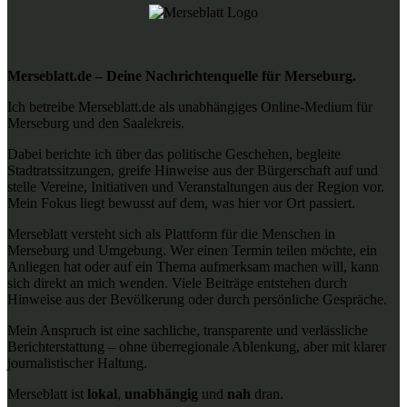
Merseblatt.de – Deine Nachrichtenquelle für Merseburg.
Ich betreibe Merseblatt.de als unabhängiges Online-Medium für
Merseburg und den Saalekreis.
Dabei berichte ich über das politische Geschehen, begleite
Stadtratssitzungen, greife Hinweise aus der Bürgerschaft auf und
stelle Vereine, Initiativen und Veranstaltungen aus der Region vor.
Mein Fokus liegt bewusst auf dem, was hier vor Ort passiert.
Merseblatt versteht sich als Plattform für die Menschen in
Merseburg und Umgebung. Wer einen Termin teilen möchte, ein
Anliegen hat oder auf ein Thema aufmerksam machen will, kann
sich direkt an mich wenden. Viele Beiträge entstehen durch
Hinweise aus der Bevölkerung oder durch persönliche Gespräche.
Mein Anspruch ist eine sachliche, transparente und verlässliche
Berichterstattung – ohne überregionale Ablenkung, aber mit klarer
journalistischer Haltung.
Merseblatt ist
lokal
,
unabhängig
und
nah
dran.