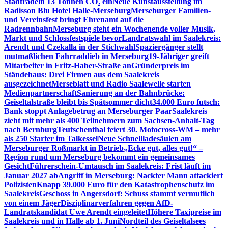
Stadtradeln 13 Tonnen CO₂ ein
Neue Kunstausstellung im
Radisson Blu Hotel Halle-Merseburg
Merseburger Familien-
und Vereinsfest bringt Ehrenamt auf die
Radrennbahn
Merseburg steht ein Wochenende voller Musik,
Markt und Schlossfestspiele bevor
Landratswahl im Saalekreis:
Arendt und Czekalla in der Stichwahl
Spaziergänger stellt
mutmaßlichen Fahrraddieb in Merseburg
19-Jähriger greift
Mitarbeiter in Fritz-Haber-Straße an
Gründerpreis im
Ständehaus: Drei Firmen aus dem Saalekreis
ausgezeichnet
Merseblatt und Radio Saalewelle starten
Medienpartnerschaft
Sanierung an der Bahnbrücke:
Geiseltalstraße bleibt bis Spätsommer dicht
34.000 Euro futsch:
Bank stoppt Anlagebetrug an Merseburger Paar
Saalekreis
zieht mit mehr als 400 Teilnehmern zum Sachsen-Anhalt-Tag
nach Bernburg
Teutschenthal feiert 30. Motocross-WM – mehr
als 250 Starter im Talkessel
Neue Schnellladesäulen am
Merseburger Roßmarkt in Betrieb
„Ecke gut, alles gut!“ –
Region rund um Merseburg bekommt ein gemeinsames
Gesicht
Führerschein-Umtausch im Saalekreis: Frist läuft im
Januar 2027 ab
Angriff in Merseburg: Nackter Mann attackiert
Polizisten
Knapp 39.000 Euro für den Katastrophenschutz im
Saalekreis
Geschoss in Angersdorf: Schuss stammt vermutlich
von einem Jäger
Disziplinarverfahren gegen AfD-
Landratskandidat Uwe Arendt eingeleitet
Höhere Taxipreise im
Saalekreis und in Halle ab 1. Juni
Nordteil des Geiseltalsees