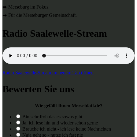
➡️ Merseburg im Fokus.
➡️ Für die Merseburger Gemeinschaft.
Radio Saalewelle-Stream
Radio Saalewelle-Stream im neuem Tab öffnen
Bewerten Sie uns
Wie gefällt Ihnen Merseblatt.de?
Bin sehr froh das es sowas gibt
Ja, ich lese hin und wieder schon gerne
Brauche ich nicht - ich lese keine Nachrichten
Naja geht so - nutze ich fast nie