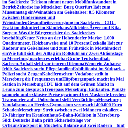
im Saalekreis: Telekom nimmt neuen Mobilfunkstandort in
Betrieb
Zeitreise ins Mittelalter: Burg Querfurt lädt zum
Museumstag ein
Weinathlon am Geiseltalsee: 8,5 Kilometer
zwischen Hindernissen und
Weinständen
Gesundheitsversorgung im Saalekreis – CDU-
Fraktion diskutiert im Ständehaus
Altkleider-Ärger und Kita-
Sorgen: Was die Bürgermeister des Saalekreises
beschäftigt
Neuer Netto an der Hohendorfer Marke: 1.000
Quadratmeter, Holzbauweise und 10 Prozent
Czekalla lädt zur
Radtour am Geiseltalsee und zum Frühstück in Mösthinsdorf
ein
Wie fühlt sich der Alltag im Rollstuhl an? Zwei Aktionstage
in Merseburg machen es erlebbar
Grube Teutschenthal:
Sachsen-Anhalt steht vor teurem Dilemma
Wenn ein Zuhause
fehlt: Saalekreis sucht Pflegefamilien
Exhibitionist im Südpark –
Polizei sucht Zeugen
Kabelfernsehen: Vodafone stellt in
Merseburg die Frequenzen um
Hüpfburgenpark macht im Mai
Station in Merseburg
CDU lädt auf dem Grünen Markt in
Leuna zum Gespräch
Treuepass Merseburg: Einkaufen, Punkte
sammeln und exklusive Preise gewinnen
Drei Maskierte brechen
Transporter auf – Polizeihund stellt Verdächtigen
Merseburg:
Vandalismus an Herder-Gymnasium verursacht 400.000 Euro
Schaden
Merseburg: Streit zwischen zwei Männern eskaliert –
29-Jähriger im Krankenhaus
S-Bahn-Kollision in Merseburg-
Süd: Deutsche Bahn prüft Sicherheitslage vor
Ort
Kunstradsport in Mücheln: Balance auf zwei Rädern – fünf