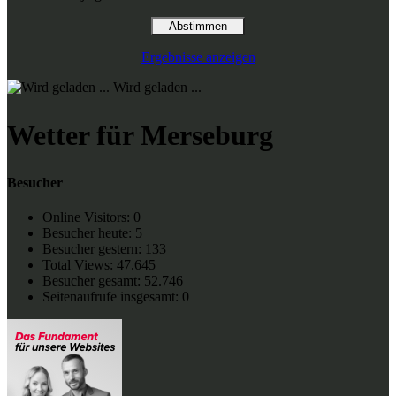
Ergebnisse anzeigen
Wird geladen ...
Wetter für Merseburg
Besucher
Online Visitors:
0
Besucher heute:
5
Besucher gestern:
133
Total Views:
47.645
Besucher gesamt:
52.746
Seitenaufrufe insgesamt:
0