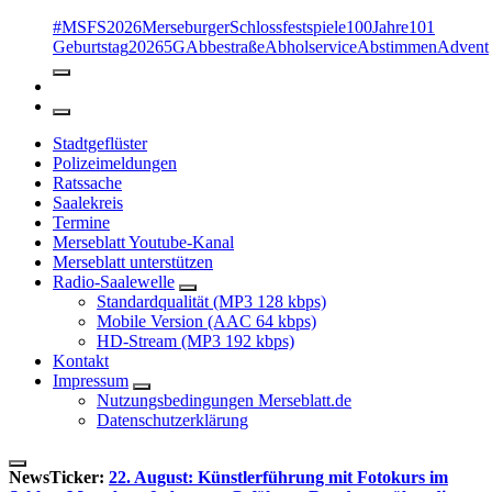
#MSFS2026MerseburgerSchlossfestspiele
100Jahre
101
Geburtstag
2026
5G
Abbestraße
Abholservice
Abstimmen
Advent
Stadtgeflüster
Polizeimeldungen
Ratssache
Saalekreis
Termine
Merseblatt Youtube-Kanal
Merseblatt unterstützen
Radio-Saalewelle
Standardqualität (MP3 128 kbps)
Mobile Version (AAC 64 kbps)
HD-Stream (MP3 192 kbps)
Kontakt
Impressum
Nutzungsbedingungen Merseblatt.de
Datenschutzerklärung
NewsTicker:
22. August: Künstlerführung mit Fotokurs im