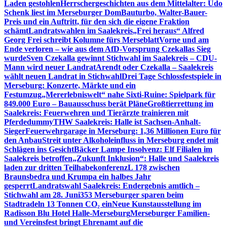
Laden gestohlen
Herrschergeschichten aus dem Mittelalter: Udo
Schenk liest im Merseburger Dom
Bauturbo, Walter-Bauer-
Preis und ein Auftritt, für den sich die eigene Fraktion
schämt
Landratswahlen im Saalekreis
„Frei heraus“ Alfred
Georg Frei schreibt Kolumne fürs Merseblatt
Vorne und am
Ende verloren – wie aus dem AfD-Vorsprung Czekallas Sieg
wurde
Sven Czekalla gewinnt Stichwahl im Saalekreis – CDU-
Mann wird neuer Landrat
Arendt oder Czekalla – Saalekreis
wählt neuen Landrat in Stichwahl
Drei Tage Schlossfestspiele in
Merseburg: Konzerte, Märkte und ein
Festumzug
„Mererlebniswelt“ nahe Sixti-Ruine: Spielpark für
849.000 Euro – Bauausschuss berät Pläne
Großtierrettung im
Saalekreis: Feuerwehren und Tierärzte trainieren mit
Pferdedummy
THW Saalekreis: Halle ist Sachsen-Anhalt-
Sieger
Feuerwehrgarage in Merseburg: 1,36 Millionen Euro für
den Anbau
Streit unter Alkoholeinfluss in Merseburg endet mit
Schlägen ins Gesicht
Bäcker Lampe Insolvenz: Elf Filialen im
Saalekreis betroffen
„Zukunft Inklusion“: Halle und Saalekreis
laden zur dritten Teilhabekonferenz
L 178 zwischen
Braunsbedra und Krumpa ein halbes Jahr
gesperrt
Landratswahl Saalekreis: Endergebnis amtlich –
Stichwahl am 28. Juni
353 Merseburger sparen beim
Stadtradeln 13 Tonnen CO₂ ein
Neue Kunstausstellung im
Radisson Blu Hotel Halle-Merseburg
Merseburger Familien-
und Vereinsfest bringt Ehrenamt auf die