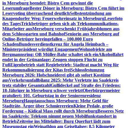
in Merseburg beendet: Bistro Cem gewinnt die
Leserumfrage
Bester Döner in Merseburg: Bistro Cem führt im
Leservoting überraschend deutlich
Selbstentzündung am
Knapendorfer Weg: Feuerwehreinsatz in Merseburg
Leserfoto
des Tages
Trickbetrüger geben sich als Telekommunikations-
Mitarbeiter aus
Merseburg verschenkt Frühjahrsblumen aus
dem Schlossgarten und Bahnhof
Seniorin aus Merseburg auf
Online-Betrüger hereingefallen – 100.000 Euro
Schaden
Bundesverdienstkreuz für Angela Heimbach –
Ministerpräsident würdigt Engagement
Wohnobjekte am
Bergmannsring: OB Müller-Bahr schaltet sich ein
Alkoholfahrt
endet in der Grünanlage: Zeugen stoppen Flucht zu
Fuß
Eigenbetrieb statt Regiebetrieb: Stadtrat macht Weg für
Rekommunalisierung der Kitas frei
Schlossfestumzug
Merseburg 2026: Hofschneiderei gibt ab sofort Kostüme
aus
Verkehrsunfallbilanz 2025: Mehr Verletzte im Saalekreis
trotz stabiler Gesamtzahl
Gullideckel auf Straße des Friedens:
18-Jähriger in Merseburg schwer verletzt
Oberbürgermeister
gratuliert: 101. Geburtstag in der Seniorenresidenz
Merseburg
Hauptausschuss Merseburg: Mehr Geld für
Stadträte, Ärger über Schmierereien
Kleine Pedale, große
Forderung – Kidical Mass rollt durch Merseburg
Besseres Netz
im Saalekreis: Telekom nimmt neuen Mobilfunkstandort in
Betrieb
Zeitreise ins Mittelalter: Burg Querfurt lädt zum
Museumstag ein
Weinathlon am Geiseltalsee: 8,5 Kilometer