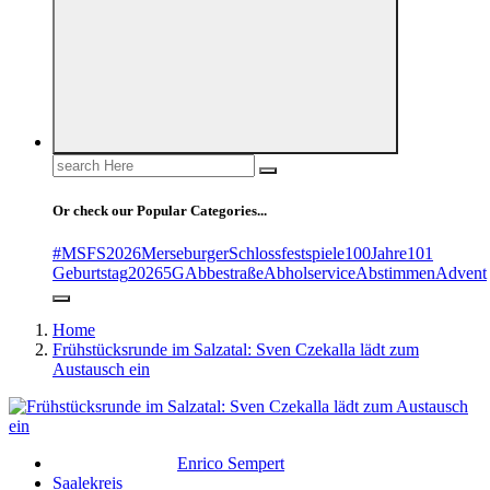
Search
for:
Or check our Popular Categories...
#MSFS2026MerseburgerSchlossfestspiele
100Jahre
101
Geburtstag
2026
5G
Abbestraße
Abholservice
Abstimmen
Advent
Home
Frühstücksrunde im Salzatal: Sven Czekalla lädt zum
Austausch ein
Enrico Sempert
Saalekreis