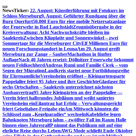
Skip
to
NewsTicker:
22. August: Künstlerführung mit Fotokurs im
content
Schloss Merseburg
9. August: Geführter Rundgang über die
Burg Querfurt
50.000 Euro für eine mobile Netzersatzanlage
der Feuerwehr in Bad Lauchstädt
Zeugnisübergabe in der
Kreisverwaltung: Acht Nachwuchskräfte bleiben im
Saalekreis
Zwischen Kliaplatte und Sonnenwinkel – zwei
Sommertage für die Merseburger City
Elf Millionen Euro für
neuen Forschungsstandort in Leuna
Am 29. August greift
Merseburg zur Zange – SauberMachathon in fünfter
Auflage
Nach 40 Jahren ersetzt: Döllnitzer Feuerwehr bekommt
neuen Feldkochherd
Andreas Rumi und Familie Cicek – vom
Segen der Migration
Landkreis startet neue Fortbildungsreihe
für Ehrenamtliche
Vereinsheim eröffnet – Kleingartensparte
Pappelallee feiert 95 Jahre und ihre Geschichte
Glasfaser für
sechs Ortschaften – Saalekreis unterzeichnet nächsten
Ausbauvertrag
95 Jahre Kleingärten an der Pappelallee —
Verein feiert halbrundes Jubiläum und weiht saniertes
Vereinsheim ein
Eilantrag hat Erfolg – Verwaltungsgericht
friert Geiseltalsee-Freigabe ein
Am Mittwoch könnten die
Schlüssel zum „Kegelparadies“ wechseln
Kabeldiebe legen
Bahnknoten Merseburg lahm – zwölfter Fall im Raum Halle
binnen eines Jahres
ralfP nimmt das Publikum mit auf eine
ehrliche Reise durchs Leben
AWG Mode schließt Ende Oktober