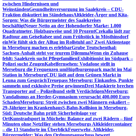
zwischen Hindernissen und
Weinständen
Gesundheitsversorgung im Saalekreis – CDU-
Fraktion diskutiert im Ständehaus
Altkleider-Ärger und Kita-
Sorgen: Was die Bürgermeister des Saalekreises
beschäftigt
Neuer Netto an der Hohendorfer Marke: 1.000
Quadratmeter, Holzbauweise und 10 Prozent
Czekalla lädt zur
Radtour am Geiseltalsee und zum Frühstück in Mösthinsdorf
ein
Wie fühlt sich der Alltag im Rollstuhl an? Zwei Aktionstage
in Merseburg machen es erlebbar
Grube Teutschenthal:
Sachsen-Anhalt steht vor teurem Dilemma
Wenn ein Zuhause
fehlt: Saalekreis sucht Pflegefamilien
Exhibitionist im Südpark –
Polizei sucht Zeugen
Kabelfernsehen: Vodafone stellt in
Merseburg die Frequenzen um
Hüpfburgenpark macht im Mai
Station in Merseburg
CDU lädt auf dem Grünen Markt in
Leuna zum Gespräch
Treuepass Merseburg: Einkaufen, Punkte
sammeln und exklusive Preise gewinnen
Drei Maskierte brechen
Transporter auf – Polizeihund stellt Verdächtigen
Merseburg:
Vandalismus an Herder-Gymnasium verursacht 400.000 Euro
Schaden
Merseburg: Streit zwischen zwei Männern eskaliert –
29-Jähriger im Krankenhaus
S-Bahn-Kollision in Merseburg-
Süd: Deutsche Bahn prüft Sicherheitslage vor
Ort
Kunstradsport in Mücheln: Balance auf zwei Rädern – fünf
Minuten ohne Netz
Hier stehen Merseburgs Altkleidercontainer
– die 13 Standorte im Überblick
Feuerwehr, Altkleider,
Bürgermelder: Was den Ordnungsausschuss bewegt