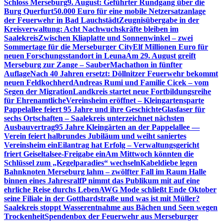
Schloss Merseburg
9. August: Geführter Rundgang über die
Burg Querfurt
50.000 Euro für eine mobile Netzersatzanlage
der Feuerwehr in Bad Lauchstädt
Zeugnisübergabe in der
Kreisverwaltung: Acht Nachwuchskräfte bleiben im
Saalekreis
Zwischen Kliaplatte und Sonnenwinkel – zwei
Sommertage für die Merseburger City
Elf Millionen Euro für
neuen Forschungsstandort in Leuna
Am 29. August greift
Merseburg zur Zange – SauberMachathon in fünfter
Auflage
Nach 40 Jahren ersetzt: Döllnitzer Feuerwehr bekommt
neuen Feldkochherd
Andreas Rumi und Familie Cicek – vom
Segen der Migration
Landkreis startet neue Fortbildungsreihe
für Ehrenamtliche
Vereinsheim eröffnet – Kleingartensparte
Pappelallee feiert 95 Jahre und ihre Geschichte
Glasfaser für
sechs Ortschaften – Saalekreis unterzeichnet nächsten
Ausbauvertrag
95 Jahre Kleingärten an der Pappelallee —
Verein feiert halbrundes Jubiläum und weiht saniertes
Vereinsheim ein
Eilantrag hat Erfolg – Verwaltungsgericht
friert Geiseltalsee-Freigabe ein
Am Mittwoch könnten die
Schlüssel zum „Kegelparadies“ wechseln
Kabeldiebe legen
Bahnknoten Merseburg lahm – zwölfter Fall im Raum Halle
binnen eines Jahres
ralfP nimmt das Publikum mit auf eine
ehrliche Reise durchs Leben
AWG Mode schließt Ende Oktober
seine Filiale in der Gotthardstraße und was ist mit Müller?
Saalekreis stoppt Wasserentnahme aus Bächen und Seen wegen
Trockenheit
Spendenbox der Feuerwehr aus Merseburger