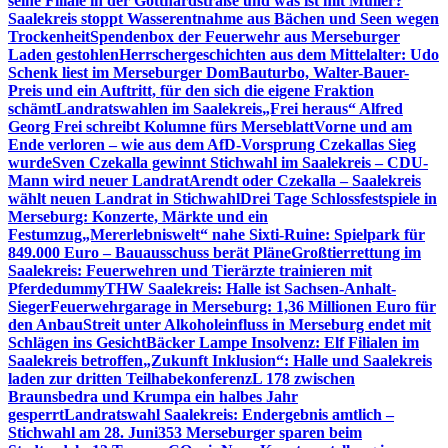
seine Filiale in der Gotthardstraße und was ist mit Müller?
Saalekreis stoppt Wasserentnahme aus Bächen und Seen wegen
Trockenheit
Spendenbox der Feuerwehr aus Merseburger
Laden gestohlen
Herrschergeschichten aus dem Mittelalter: Udo
Schenk liest im Merseburger Dom
Bauturbo, Walter-Bauer-
Preis und ein Auftritt, für den sich die eigene Fraktion
schämt
Landratswahlen im Saalekreis
„Frei heraus“ Alfred
Georg Frei schreibt Kolumne fürs Merseblatt
Vorne und am
Ende verloren – wie aus dem AfD-Vorsprung Czekallas Sieg
wurde
Sven Czekalla gewinnt Stichwahl im Saalekreis – CDU-
Mann wird neuer Landrat
Arendt oder Czekalla – Saalekreis
wählt neuen Landrat in Stichwahl
Drei Tage Schlossfestspiele in
Merseburg: Konzerte, Märkte und ein
Festumzug
„Mererlebniswelt“ nahe Sixti-Ruine: Spielpark für
849.000 Euro – Bauausschuss berät Pläne
Großtierrettung im
Saalekreis: Feuerwehren und Tierärzte trainieren mit
Pferdedummy
THW Saalekreis: Halle ist Sachsen-Anhalt-
Sieger
Feuerwehrgarage in Merseburg: 1,36 Millionen Euro für
den Anbau
Streit unter Alkoholeinfluss in Merseburg endet mit
Schlägen ins Gesicht
Bäcker Lampe Insolvenz: Elf Filialen im
Saalekreis betroffen
„Zukunft Inklusion“: Halle und Saalekreis
laden zur dritten Teilhabekonferenz
L 178 zwischen
Braunsbedra und Krumpa ein halbes Jahr
gesperrt
Landratswahl Saalekreis: Endergebnis amtlich –
Stichwahl am 28. Juni
353 Merseburger sparen beim