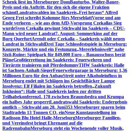
Schenk liest im Merseburger Dom
Bauturbo, Walter-Bauer-
Preis und ein Auftritt, für den sich die eigene Fraktion
schämt
Landratswahlen im Saalekreis
„Frei heraus“ Alfred
Georg Frei schreibt Kolumne fürs Merseblatt
Vorne und am
Ende verloren – wie aus dem AfD-Vorsprung Czekallas Sieg
wurde
Sven Czekalla gewinnt Stichwahl im Saalekreis – CDU-
Mann wird neuer Landrat
7. August: Sommerkino auf der
Burg Querfurt
Arendt oder Czekalla – Saalekreis wählt neuen
Landrat in Stichwahl
Drei Tage Schlossfestspiele in Merseburg:
Konzerte, Märkte und ein Festumzug
„Mererlebniswelt“ nahe
Sixti-Ruine: Spielpark für 849.000 Euro – Bauausschuss berät
Pläne
Großtierrettung im Saalekreis: Feuerwehren und
Tierärzte trainieren mit Pferdedummy
THW Saalekreis: Halle
ist Sachsen-Anhalt-Sieger
Feuerwehrgarage in Merseburg: 1,36
Millionen Euro für den Anbau
Streit unter Alkoholeinfluss in
Merseburg endet mit Schlägen ins Gesicht
Bäcker Lampe
Insolvenz: Elf Filialen im Saalekreis betroffen
„Zukunft
Inklusion“: Halle und Saalekreis laden zur dritten
Teilhabekonferenz
L 178 zwischen Braunsbedra und Krumpa
ein halbes Jahr gesperrt
Landratswahl Saalekreis: Endergebnis
amtlich – Stichwahl am 28. Juni
353 Merseburger sparen beim
Stadtradeln 13 Tonnen CO₂ ein
Neue Kunstausstellung im
Radisson Blu Hotel Halle-Merseburg
Merseburger Familien-
und Vereinsfest bringt Ehrenamt auf die
Radrennbahn
Merseburg steht ein Wochenende voller Musik,