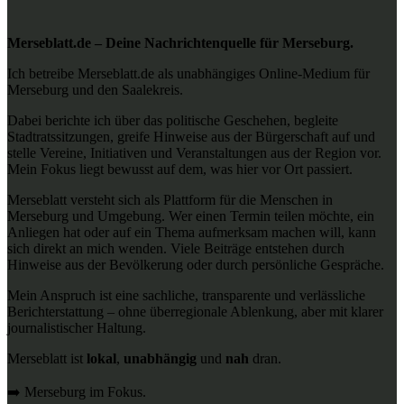
Merseblatt.de – Deine Nachrichtenquelle für Merseburg.
Ich betreibe Merseblatt.de als unabhängiges Online-Medium für
Merseburg und den Saalekreis.
Dabei berichte ich über das politische Geschehen, begleite
Stadtratssitzungen, greife Hinweise aus der Bürgerschaft auf und
stelle Vereine, Initiativen und Veranstaltungen aus der Region vor.
Mein Fokus liegt bewusst auf dem, was hier vor Ort passiert.
Merseblatt versteht sich als Plattform für die Menschen in
Merseburg und Umgebung. Wer einen Termin teilen möchte, ein
Anliegen hat oder auf ein Thema aufmerksam machen will, kann
sich direkt an mich wenden. Viele Beiträge entstehen durch
Hinweise aus der Bevölkerung oder durch persönliche Gespräche.
Mein Anspruch ist eine sachliche, transparente und verlässliche
Berichterstattung – ohne überregionale Ablenkung, aber mit klarer
journalistischer Haltung.
Merseblatt ist
lokal
,
unabhängig
und
nah
dran.
➡️ Merseburg im Fokus.