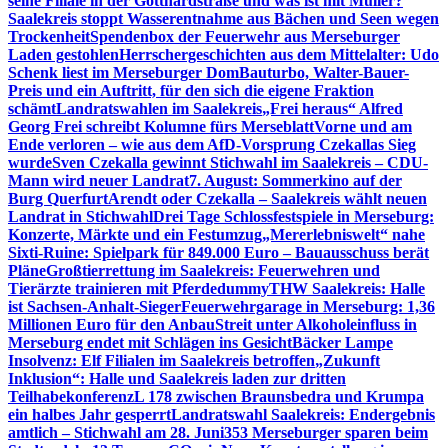
seine Filiale in der Gotthardstraße und was ist mit Müller?
Saalekreis stoppt Wasserentnahme aus Bächen und Seen wegen
Trockenheit
Spendenbox der Feuerwehr aus Merseburger
Laden gestohlen
Herrschergeschichten aus dem Mittelalter: Udo
Schenk liest im Merseburger Dom
Bauturbo, Walter-Bauer-
Preis und ein Auftritt, für den sich die eigene Fraktion
schämt
Landratswahlen im Saalekreis
„Frei heraus“ Alfred
Georg Frei schreibt Kolumne fürs Merseblatt
Vorne und am
Ende verloren – wie aus dem AfD-Vorsprung Czekallas Sieg
wurde
Sven Czekalla gewinnt Stichwahl im Saalekreis – CDU-
Mann wird neuer Landrat
7. August: Sommerkino auf der
Burg Querfurt
Arendt oder Czekalla – Saalekreis wählt neuen
Landrat in Stichwahl
Drei Tage Schlossfestspiele in Merseburg:
Konzerte, Märkte und ein Festumzug
„Mererlebniswelt“ nahe
Sixti-Ruine: Spielpark für 849.000 Euro – Bauausschuss berät
Pläne
Großtierrettung im Saalekreis: Feuerwehren und
Tierärzte trainieren mit Pferdedummy
THW Saalekreis: Halle
ist Sachsen-Anhalt-Sieger
Feuerwehrgarage in Merseburg: 1,36
Millionen Euro für den Anbau
Streit unter Alkoholeinfluss in
Merseburg endet mit Schlägen ins Gesicht
Bäcker Lampe
Insolvenz: Elf Filialen im Saalekreis betroffen
„Zukunft
Inklusion“: Halle und Saalekreis laden zur dritten
Teilhabekonferenz
L 178 zwischen Braunsbedra und Krumpa
ein halbes Jahr gesperrt
Landratswahl Saalekreis: Endergebnis
amtlich – Stichwahl am 28. Juni
353 Merseburger sparen beim