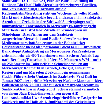
Stadtradeln 13 Tonnen CO₂ ein
Neue Kunstausstellung im
Radisson Blu Hotel Halle-Merseburg
Merseburger Familien-
und Vereinsfest bringt Ehrenamt auf die
Radrennbahn
Merseburg steht ein Wochenende voller Musik,
Markt und Schlossfestspiele bevor
Landratswahl im Saalekreis:
Arendt und Czekalla in der Stichwahl
Spaziergänger stellt
mutmaßlichen Fahrraddieb in Merseburg
19-Jähriger greift
Mitarbeiter in Fritz-Haber-Straße an
Gründerpreis im
Ständehaus: Drei Firmen aus dem Saalekreis
ausgezeichnet
Merseblatt und Radio Saalewelle starten
Medienpartnerschaft
Sanierung an der Bahnbrücke:
Geiseltalstraße bleibt bis Spätsommer dicht
34.000 Euro futsch:
Bank stoppt Anlagebetrug an Merseburger Paar
Saalekreis
zieht mit mehr als 400 Teilnehmern zum Sachsen-Anhalt-Tag
nach Bernburg
Teutschenthal feiert 30. Motocross-WM – mehr
als 250 Starter im Talkessel
Neue Schnellladesäulen am
Merseburger Roßmarkt in Betrieb
„Ecke gut, alles gut!“ –
Region rund um Merseburg bekommt ein gemeinsames
Gesicht
Führerschein-Umtausch im Saalekreis: Frist läuft im
Januar 2027 ab
Angriff in Merseburg: Nackter Mann attackiert
Polizisten
Knapp 39.000 Euro für den Katastrophenschutz im
Saalekreis
Geschoss in Angersdorf: Schuss stammt vermutlich
von einem Jäger
Disziplinarverfahren gegen AfD-
Landratskandidat Uwe Arendt eingeleitet
Höhere Taxipreise im
Saalekreis und in Halle ab 1. Juni
Nordteil des Geiseltalsees