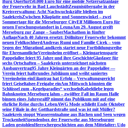
Burg Querfurt
50.000 Euro für eine mobile Netzersatzanlage
der Feuerwehr in Bad Lauchstädt
Zeugnisübergabe in der
Kreisverwaltung: Acht Nachwuchskräfte bleiben im
Saalekreis
Zwischen Kliaplatte und Sonnenwinkel – zwei
Sommertage für die Merseburger City
Elf Millionen Euro für
neuen Forschungsstandort in Leuna
Am 29. August greift
Merseburg zur Zange – SauberMachathon in fünfter
Auflage
Nach 40 Jahren ersetzt: Döllnitzer Feuerwehr bekommt
neuen Feldkochherd
Andreas Rumi und Familie Cicek – vom
Segen der Migration
Landkreis startet neue Fortbildungsreihe
für Ehrenamtliche
Vereinsheim eröffnet – Kleingartensparte
Pappelallee feiert 95 Jahre und ihre Geschichte
Glasfaser für
sechs Ortschaften – Saalekreis unterzeichnet nächsten
Ausbauvertrag
95 Jahre Kleingärten an der Pappelallee —
Verein feiert halbrundes Jubiläum und weiht saniertes
Vereinsheim ein
Eilantrag hat Erfolg – Verwaltungsgericht
friert Geiseltalsee-Freigabe ein
Am Mittwoch könnten die
Schlüssel zum „Kegelparadies“ wechseln
Kabeldiebe legen
Bahnknoten Merseburg lahm – zwölfter Fall im Raum Halle
binnen eines Jahres
ralfP nimmt das Publikum mit auf eine
ehrliche Reise durchs Leben
AWG Mode schließt Ende Oktober
seine Filiale in der Gotthardstraße und was ist mit Müller?
Saalekreis stoppt Wasserentnahme aus Bächen und Seen wegen
Trockenheit
Spendenbox der Feuerwehr aus Merseburger
Laden gestohlen
Herrschergeschichten aus dem Mittelalter: Udo