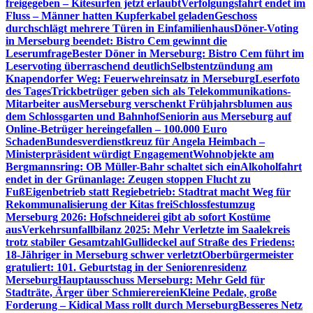
freigegeben – Kitesurfen jetzt erlaubt
Verfolgungsfahrt endet im
Fluss – Männer hatten Kupferkabel geladen
Geschoss
durchschlägt mehrere Türen in Einfamilienhaus
Döner-Voting
in Merseburg beendet: Bistro Cem gewinnt die
Leserumfrage
Bester Döner in Merseburg: Bistro Cem führt im
Leservoting überraschend deutlich
Selbstentzündung am
Knapendorfer Weg: Feuerwehreinsatz in Merseburg
Leserfoto
des Tages
Trickbetrüger geben sich als Telekommunikations-
Mitarbeiter aus
Merseburg verschenkt Frühjahrsblumen aus
dem Schlossgarten und Bahnhof
Seniorin aus Merseburg auf
Online-Betrüger hereingefallen – 100.000 Euro
Schaden
Bundesverdienstkreuz für Angela Heimbach –
Ministerpräsident würdigt Engagement
Wohnobjekte am
Bergmannsring: OB Müller-Bahr schaltet sich ein
Alkoholfahrt
endet in der Grünanlage: Zeugen stoppen Flucht zu
Fuß
Eigenbetrieb statt Regiebetrieb: Stadtrat macht Weg für
Rekommunalisierung der Kitas frei
Schlossfestumzug
Merseburg 2026: Hofschneiderei gibt ab sofort Kostüme
aus
Verkehrsunfallbilanz 2025: Mehr Verletzte im Saalekreis
trotz stabiler Gesamtzahl
Gullideckel auf Straße des Friedens:
18-Jähriger in Merseburg schwer verletzt
Oberbürgermeister
gratuliert: 101. Geburtstag in der Seniorenresidenz
Merseburg
Hauptausschuss Merseburg: Mehr Geld für
Stadträte, Ärger über Schmierereien
Kleine Pedale, große
Forderung – Kidical Mass rollt durch Merseburg
Besseres Netz