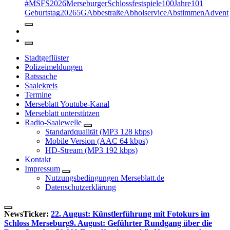
#MSFS2026MerseburgerSchlossfestspiele
100Jahre
101
Geburtstag
2026
5G
Abbestraße
Abholservice
Abstimmen
Advent
Stadtgeflüster
Polizeimeldungen
Ratssache
Saalekreis
Termine
Merseblatt Youtube-Kanal
Merseblatt unterstützen
Radio-Saalewelle
Standardqualität (MP3 128 kbps)
Mobile Version (AAC 64 kbps)
HD-Stream (MP3 192 kbps)
Kontakt
Impressum
Nutzungsbedingungen Merseblatt.de
Datenschutzerklärung
NewsTicker:
22. August: Künstlerführung mit Fotokurs im
Schloss Merseburg
9. August: Geführter Rundgang über die