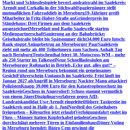
Markt und Schlossfestspiele bevor
Landratswahl im Saalekreis:
Arendt und Czekalla in der Stichwahl
Spaziergänger stellt
mutmaßlichen Fahrraddieb in Merseburg
19-Jähriger greift
Mitarbeiter in Fritz-Haber-Straße an
Gründerpreis im
Ständehaus: Drei Firmen aus dem Saalekreis
ausgezeichnet
Merseblatt und Radio Saalewelle starten
Medienpartnerschaft
Sanierung an der Bahnbrücke:
Geiseltalstraße bleibt bis Spätsommer dicht
34.000 Euro futsch:
Bank stoppt Anlagebetrug an Merseburger Paar
Saalekreis
zieht mit mehr als 400 Teilnehmern zum Sachsen-Anhalt-Tag
nach Bernburg
Teutschenthal feiert 30. Motocross-WM – mehr
als 250 Starter im Talkessel
Neue Schnellladesäulen am
Merseburger Roßmarkt in Betrieb
„Ecke gut, alles gut!“ –
Region rund um Merseburg bekommt ein gemeinsames
Gesicht
Führerschein-Umtausch im Saalekreis: Frist läuft im
Januar 2027 ab
Angriff in Merseburg: Nackter Mann attackiert
Polizisten
Knapp 39.000 Euro für den Katastrophenschutz im
Saalekreis
Geschoss in Angersdorf: Schuss stammt vermutlich
von einem Jäger
Disziplinarverfahren gegen AfD-
Landratskandidat Uwe Arendt eingeleitet
Höhere Taxipreise im
Saalekreis und in Halle ab 1. Juni
Nordteil des Geiseltalsees
freigegeben – Kitesurfen jetzt erlaubt
Verfolgungsfahrt endet im
Fluss – Männer hatten Kupferkabel geladen
Geschoss
durchschlägt mehrere Türen in Einfamilienhaus
Döner-Voting
in Merseburg beendet: Bistro Cem gewinnt die