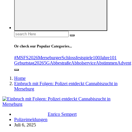
Search
for:
Or check our Popular Categories...
#MSFS2026MerseburgerSchlossfestspiele
100Jahre
101
Geburtstag
2026
5G
Abbestraße
Abholservice
Abstimmen
Advent
Home
Einbruch mit Folgen: Polizei entdeckt Cannabiszucht in
Merseburg
Enrico Sempert
Polizeimeldungen
Juli 6, 2025