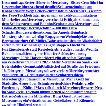
Leserumfrage
Bester Döner in Merseburg: Bistro Cem führt im
Leservoting überraschend deutlich
Selbstentzündung am
Knapendorfer Weg: Feuerwehreinsatz in Merseburg
Leserfoto
des Tages
Trickbetrüger geben sich als Telekommunikations-
Mitarbeiter aus
Merseburg verschenkt Frühjahrsblumen aus
dem Schlossgarten und Bahnhof
Seniorin aus Merseburg auf
Online-Betrüger hereingefallen – 100.000 Euro
Schaden
Bundesverdienstkreuz für Angela Heimbach –
Ministerpräsident würdigt Engagement
Wohnobjekte am
Bergmannsring: OB Müller-Bahr schaltet sich ein
Alkoholfahrt
endet in der Grünanlage: Zeugen stoppen Flucht zu
Fuß
Eigenbetrieb statt Regiebetrieb: Stadtrat macht Weg für
Rekommunalisierung der Kitas frei
Schlossfestumzug
Merseburg 2026: Hofschneiderei gibt ab sofort Kostüme
aus
Verkehrsunfallbilanz 2025: Mehr Verletzte im Saalekreis
trotz stabiler Gesamtzahl
Gullideckel auf Straße des Friedens:
18-Jähriger in Merseburg schwer verletzt
Oberbürgermeister
gratuliert: 101. Geburtstag in der Seniorenresidenz
Merseburg
Hauptausschuss Merseburg: Mehr Geld für
Stadträte, Ärger über Schmierereien
Kleine Pedale, große
Forderung – Kidical Mass rollt durch Merseburg
Besseres Netz
im Saalekreis: Telekom nimmt neuen Mobilfunkstandort in
Betrieb
Zeitreise ins Mittelalter: Burg Querfurt lädt zum
Museumstag ein
Weinathlon am Geiseltalsee: 8,5 Kilometer
zwischen Hindernissen und