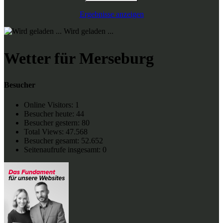
Ergebnisse anzeigen
Wird geladen ...
Wetter für Merseburg
Besucher
Online Visitors:
1
Besucher heute:
44
Besucher gestern:
80
Total Views:
47.568
Besucher gesamt:
52.652
Seitenaufrufe insgesamt:
0