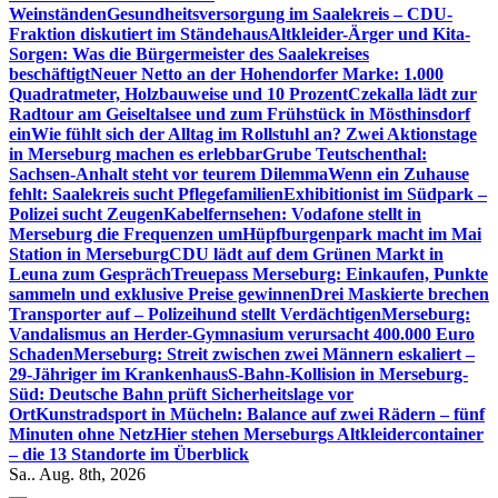
Weinständen
Gesundheitsversorgung im Saalekreis – CDU-
Fraktion diskutiert im Ständehaus
Altkleider-Ärger und Kita-
Sorgen: Was die Bürgermeister des Saalekreises
beschäftigt
Neuer Netto an der Hohendorfer Marke: 1.000
Quadratmeter, Holzbauweise und 10 Prozent
Czekalla lädt zur
Radtour am Geiseltalsee und zum Frühstück in Mösthinsdorf
ein
Wie fühlt sich der Alltag im Rollstuhl an? Zwei Aktionstage
in Merseburg machen es erlebbar
Grube Teutschenthal:
Sachsen-Anhalt steht vor teurem Dilemma
Wenn ein Zuhause
fehlt: Saalekreis sucht Pflegefamilien
Exhibitionist im Südpark –
Polizei sucht Zeugen
Kabelfernsehen: Vodafone stellt in
Merseburg die Frequenzen um
Hüpfburgenpark macht im Mai
Station in Merseburg
CDU lädt auf dem Grünen Markt in
Leuna zum Gespräch
Treuepass Merseburg: Einkaufen, Punkte
sammeln und exklusive Preise gewinnen
Drei Maskierte brechen
Transporter auf – Polizeihund stellt Verdächtigen
Merseburg:
Vandalismus an Herder-Gymnasium verursacht 400.000 Euro
Schaden
Merseburg: Streit zwischen zwei Männern eskaliert –
29-Jähriger im Krankenhaus
S-Bahn-Kollision in Merseburg-
Süd: Deutsche Bahn prüft Sicherheitslage vor
Ort
Kunstradsport in Mücheln: Balance auf zwei Rädern – fünf
Minuten ohne Netz
Hier stehen Merseburgs Altkleidercontainer
– die 13 Standorte im Überblick
Sa.. Aug. 8th, 2026