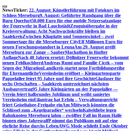
Skip
to
NewsTicker:
22. August: Künstlerführung mit Fotokurs im
content
Schloss Merseburg
9. August: Geführter Rundgang über die
Burg Querfurt
50.000 Euro für eine mobile Netzersatzanlage
der Feuerwehr in Bad Lauchstädt
Zeugnisübergabe in der
Kreisverwaltung: Acht Nachwuchskräfte bleiben im
Saalekreis
Zwischen Kliaplatte und Sonnenwinkel – zwei
Sommertage für die Merseburger City
Elf Millionen Euro für
neuen Forschungsstandort in Leuna
Am 29. August greift
Merseburg zur Zange – SauberMachathon in fünfter
Auflage
Nach 40 Jahren ersetzt: Döllnitzer Feuerwehr bekommt
neuen Feldkochherd
Andreas Rumi und Familie Cicek – vom
Segen der Migration
Landkreis startet neue Fortbildungsreihe
für Ehrenamtliche
Vereinsheim eröffnet – Kleingartensparte
Pappelallee feiert 95 Jahre und ihre Geschichte
Glasfaser für
sechs Ortschaften – Saalekreis unterzeichnet nächsten
Ausbauvertrag
95 Jahre Kleingärten an der Pappelallee —
Verein feiert halbrundes Jubiläum und weiht saniertes
Vereinsheim ein
Eilantrag hat Erfolg – Verwaltungsgericht
friert Geiseltalsee-Freigabe ein
Am Mittwoch könnten die
Schlüssel zum „Kegelparadies“ wechseln
Kabeldiebe legen
Bahnknoten Merseburg lahm – zwölfter Fall im Raum Halle
binnen eines Jahres
ralfP nimmt das Publikum mit auf eine
ehrliche Reise durchs Leben
AWG Mode schließt Ende Oktober