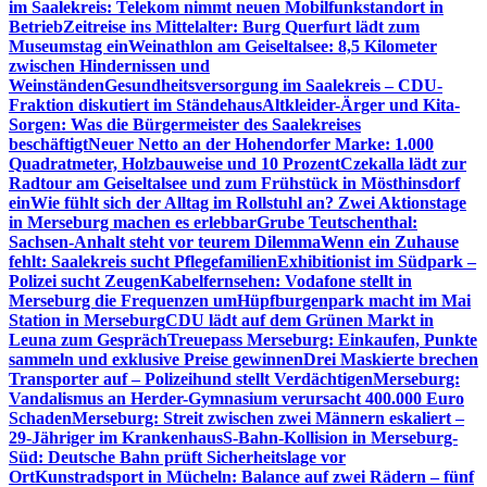
im Saalekreis: Telekom nimmt neuen Mobilfunkstandort in
Betrieb
Zeitreise ins Mittelalter: Burg Querfurt lädt zum
Museumstag ein
Weinathlon am Geiseltalsee: 8,5 Kilometer
zwischen Hindernissen und
Weinständen
Gesundheitsversorgung im Saalekreis – CDU-
Fraktion diskutiert im Ständehaus
Altkleider-Ärger und Kita-
Sorgen: Was die Bürgermeister des Saalekreises
beschäftigt
Neuer Netto an der Hohendorfer Marke: 1.000
Quadratmeter, Holzbauweise und 10 Prozent
Czekalla lädt zur
Radtour am Geiseltalsee und zum Frühstück in Mösthinsdorf
ein
Wie fühlt sich der Alltag im Rollstuhl an? Zwei Aktionstage
in Merseburg machen es erlebbar
Grube Teutschenthal:
Sachsen-Anhalt steht vor teurem Dilemma
Wenn ein Zuhause
fehlt: Saalekreis sucht Pflegefamilien
Exhibitionist im Südpark –
Polizei sucht Zeugen
Kabelfernsehen: Vodafone stellt in
Merseburg die Frequenzen um
Hüpfburgenpark macht im Mai
Station in Merseburg
CDU lädt auf dem Grünen Markt in
Leuna zum Gespräch
Treuepass Merseburg: Einkaufen, Punkte
sammeln und exklusive Preise gewinnen
Drei Maskierte brechen
Transporter auf – Polizeihund stellt Verdächtigen
Merseburg:
Vandalismus an Herder-Gymnasium verursacht 400.000 Euro
Schaden
Merseburg: Streit zwischen zwei Männern eskaliert –
29-Jähriger im Krankenhaus
S-Bahn-Kollision in Merseburg-
Süd: Deutsche Bahn prüft Sicherheitslage vor
Ort
Kunstradsport in Mücheln: Balance auf zwei Rädern – fünf